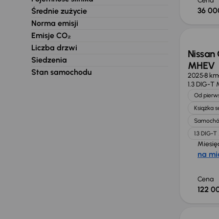
Cena
36 00
Średnie zużycie
Od now
Norma emisji
Emisje CO₂
Liczba drzwi
Nissan 
Siedzenia
MHEV
Stan samochodu
2025
8 km
1.3 DIG-T
Od pierws
Książka 
Samochó
1.3 DIG-
Miesię
na mi
Cena
122 00
Taniej 