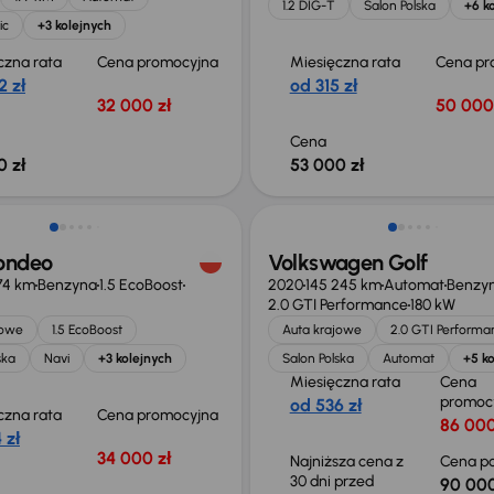
1.2 DIG-T
Salon Polska
+6 k
ic
+3 kolejnych
czna rata
Cena promocyjna
Miesięczna rata
Cena pr
2 zł
od 315 zł
32 000 zł
50 000
Cena
0 zł
53 000 zł
Taniej o 2 000 zł
ondeo
Volkswagen Golf
74 km
Benzyna
1.5 EcoBoost
2020
145 245 km
Automat
Benzy
2.0 GTI Performance
180 kW
jowe
1.5 EcoBoost
Auta krajowe
2.0 GTI Performa
ska
Navi
+3 kolejnych
Salon Polska
Automat
+5 ko
Miesięczna rata
Cena
promoc
od 536 zł
czna rata
Cena promocyjna
86 000
 zł
34 000 zł
Najniższa cena z
Cena po
30 dni przed
90 000