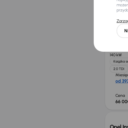
możemy
przyd
Cena
40 00
Zarząd
N
Audi A
2018
182 0
140 kW
Książka 
2.0 TDI
Miesię
od 393
Cena
66 00
Opel In