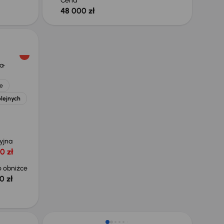
Cena
48 000 zł
a
e
olejnych
yjna
0 zł
 obniżce
0 zł
Taniej o 1 500 zł