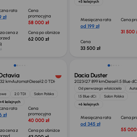
+5 kolejnych
czna rata
Cena
promocyjna
 zł
Miesięczna rata
Cena pr
58 000 zł
od 199 zł
31 500 
sza cena z
Cena po obniżce
 przed
62 000 zł
Cena
ką
33 500 zł
zł
o 1 500 zł
Możliwość odliczenia VAT
Octavia
Dacia Duster
432 km
Automat
Diesel
2.0 TDI
2023
127 899 km
Diesel
1.5 Blue dC
Od pierwszego właściciela
Auta
jowe
2.0 TDI
Salon Polska
1.5 Blue dCi
Salon Polska
+4 kolejnych
+6 kolejnych
czna rata
Cena
promocyjna
 zł
Miesięczna rata
Cena pr
40 000 zł
od 345 zł
55 000 
sza cena z
Cena po obniżce
 przed
43 000 zł