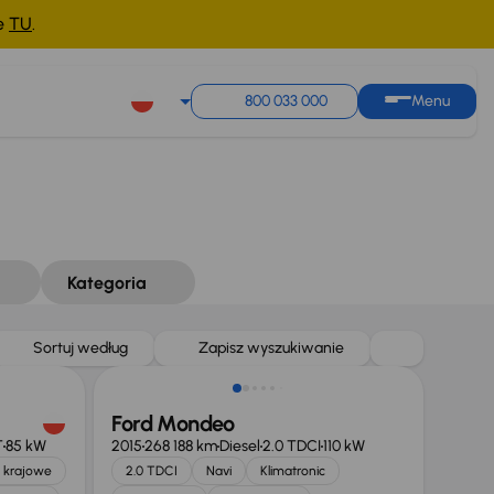
ne
TU
.
800 033 000
Menu
Kategoria
Taniej o 1 000 zł
Sortuj według
Zapisz wyszukiwanie
Ford Mondeo
T
85 kW
2015
268 188 km
Diesel
2.0 TDCI
110 kW
 krajowe
2.0 TDCI
Navi
Klimatronic