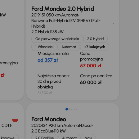
Ford Mondeo 2.0 Hybrid
 kW
2019
151 050 km
Automat
Benzyna Full-Hybrid EV (FHEV) (Full-
Hybrid)
2.0 Hybrid
138 kW
Od pierwszego właściciela
2.0 Hybrid
1. Właściciel
Automat
+7 kolejnych
Miesięczna rata
Cena
promocyjna
od 357 zł
omocyjna
57 000 zł
zł
Najniższa cena z
Cena po obniżce
30 dni przed
60 000 zł
obniżką
61 500 zł
Taniej o 1 000 zł
Ford Mondeo
5 CDTI
2020
134 920 km
Automat
Diesel
2.0 EcoBlue
110 kW
 krajowe
2.0 EcoBlue
Automat
Navi