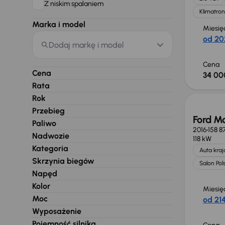
Z niskim spalaniem
Klimatron
Marka i model
Miesię
od 20
Dodaj markę i model
Cena
Cena
34 00
Rata
Rok
Przebieg
Ford M
Paliwo
2016
158 8
Nadwozie
118 kW
Kategoria
Auta kra
Skrzynia biegów
Salon Pol
Napęd
Kolor
Miesię
Moc
od 214
Wyposażenie
Pojemność silnika