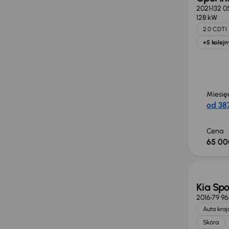
2021
132 0
128 kW
2.0 CDTI
+5 kolejn
Miesię
od 387
Cena
65 00
Taniej 
Kia Sp
2016
79 9
Auta kra
Skóra