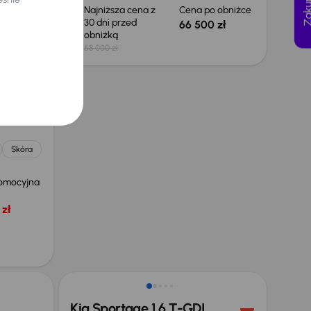
 obniżce
Najniższa cena z
Cena po obniżce
30 dni przed
 zł
66 500 zł
obniżką
68 000 zł
.0 CDTI
Skóra
omocyjna
zł
Taniej o 1 000 zł
Kia Sportage 1.6 T-GDI