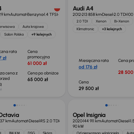
4
Audi A4
29 km
Automat
Benzyna
1.4 TFSI
2012
213 858 km
Diesel
2.0 TDI
100
2.0 TDI
Xenon
Bi-Xenon
serwisowa
Auta krajowe
Klimatronic
+3 kolejnych
Salon Polska
+9 kolejnych
czna rata
Cena
promocyjna
 zł
Miesięczna rata
Cena pr
61 000 zł
od 176 zł
28 500 
sza cena z
Cena po obniżce
 przed
65 000 zł
Cena
ką
29 500 zł
zł
Możliwość odliczenia VAT
Octavia
Opel Insignia
837 km
Automat
Diesel
RS 2.0 TDI
2020
144 911 km
Automat
Diesel
1.
90 kW
I
184 KM
DSG
Skóra
Od pierwszego właściciela
Auta