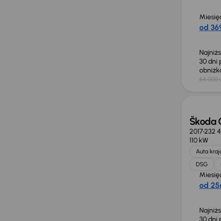
Miesię
od 369
Najniż
30 dni
obniż
64 000 
Taniej 
Škoda 
2017
232 
110 kW
Auta kra
DSG
Miesię
od 256
Najniż
30 dni