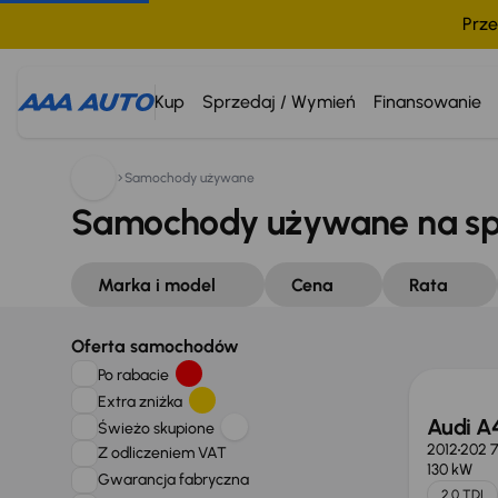
Prze
Kup
Sprzedaj / Wymień
Finansowanie
Samochody używane
Samochody używane na s
Marka i model
Cena
Rata
Oferta samochodów
Po rabacie
Extra zniżka
Audi A
Świeżo skupione
2012
202 
Z odliczeniem VAT
130 kW
Gwarancja fabryczna
2.0 TDI