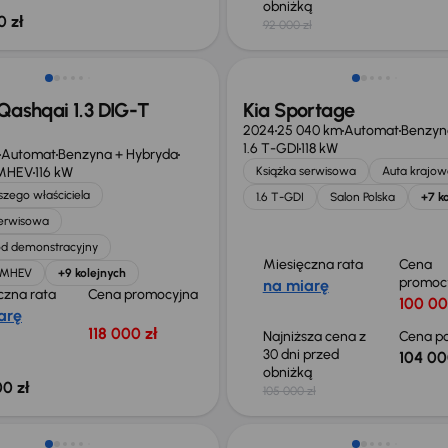
obniżką
0 zł
92 000 zł
ego taniej o 36 775 zł
Taniej o 1 000 zł
Qashqai 1.3 DIG-T
Kia Sportage
2024
25 040 km
Automat
Benzyn
1.6 T-GDI
118 kW
Automat
Benzyna + Hybryda
 MHEV
116 kW
Książka serwisowa
Auta krajow
zego właściciela
1.6 T-GDI
Salon Polska
+7 k
serwisowa
d demonstracyjny
Miesięczna rata
Cena
T MHEV
+9 kolejnych
promoc
na miarę
czna rata
Cena promocyjna
100 00
arę
118 000 zł
Najniższa cena z
Cena po
30 dni przed
104 00
obniżką
0 zł
105 000 zł
o 1 000 zł