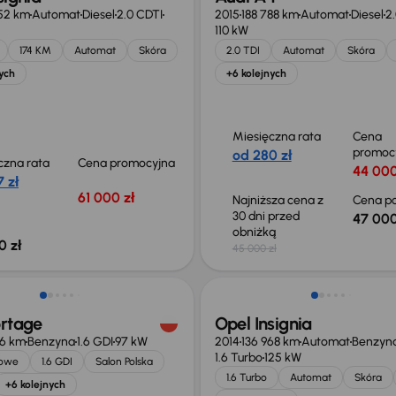
52 km
Automat
Diesel
2.0 CDTI
2015
188 788 km
Automat
Diesel
2.
110 kW
174 KM
Automat
Skóra
2.0 TDI
Automat
Skóra
ych
+6 kolejnych
Miesięczna rata
Cena
promoc
od 280 zł
czna rata
Cena promocyjna
44 000
 zł
61 000 zł
Najniższa cena z
Cena po
30 dni przed
47 000
obniżką
0 zł
45 000 zł
o 2 000 zł
ortage
Opel Insignia
66 km
Benzyna
1.6 GDI
97 kW
2014
136 968 km
Automat
Benzyn
1.6 Turbo
125 kW
jowe
1.6 GDI
Salon Polska
1.6 Turbo
Automat
Skóra
+6 kolejnych