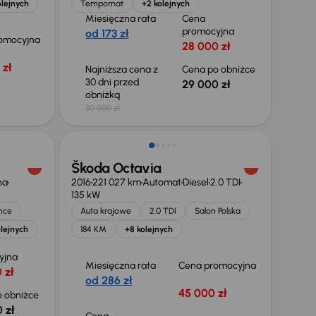
olejnych
Tempomat
+2 kolejnych
Miesięczna rata
Cena
promocyjna
od 173 zł
omocyjna
28 000 zł
 zł
Najniższa cena z
Cena po obniżce
30 dni przed
29 000 zł
obniżką
30 000 zł
Škoda Octavia
na
2016
221 027 km
Automat
Diesel
2.0 TDI
135 kW
nce
Auta krajowe
2.0 TDI
Salon Polska
lejnych
184 KM
+8 kolejnych
yjna
Miesięczna rata
Cena promocyjna
 zł
od 286 zł
45 000 zł
 obniżce
 zł