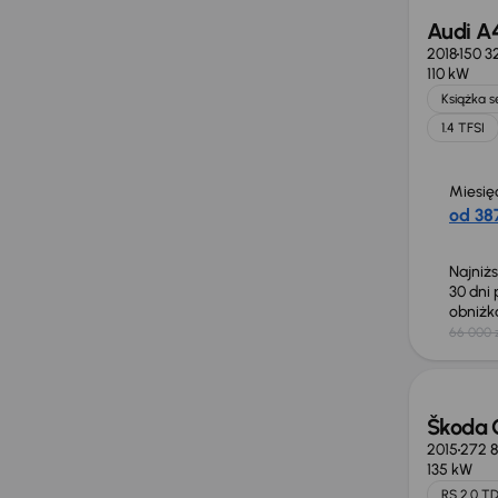
Audi A
2018
150 3
110 kW
Książka 
1.4 TFSI
Miesię
od 387
Najniż
30 dni
obniż
66 000 
Škoda 
2015
272 
135 kW
RS 2.0 TD