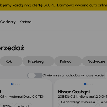
bijemy każdą inną ofertę SKUPU. Darmowa wycena auta onli
Oddziały
Kariera
przedaż
Rok
Przebieg
Paliwo
Nadwozie
Otwieranie samochodów w nowej karcie
4
Nissan Qashqai
705 km
Automat
Diesel
2.0 TDI
2018
106 012 km
Benzyna
1.2 DIG-
Od pierwszego właściciela
Auta
177 KM
Automat