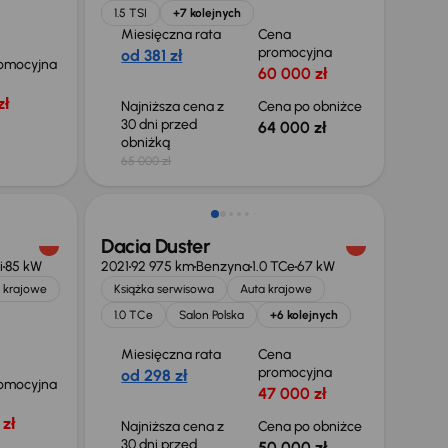
1.5 TSI
+7 kolejnych
Miesięczna rata
Cena
promocyjna
od 381 zł
omocyjna
60 000 zł
zł
Najniższa cena z
Cena po obniżce
30 dni przed
64 000 zł
obniżką
65 000 zł
Taniej o 700 zł
Dacia Duster
i
85 kW
2021
92 975 km
Benzyna
1.0 TCe
67 kW
 krajowe
Książka serwisowa
Auta krajowe
1.0 TCe
Salon Polska
+6 kolejnych
Miesięczna rata
Cena
promocyjna
od 298 zł
omocyjna
47 000 zł
zł
Najniższa cena z
Cena po obniżce
30 dni przed
50 000 zł