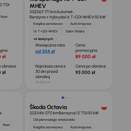
0 TDI
MHEV
2023
67 171 km
Automat
Navi
Benzyna + Hybryda
1.6 T-GDI MHEV
110 kW
Książka serwisowa
Auta krajowe
1.6 T-GDI MHEV
Salon Polska
+6 kolejnych
Miesięczna rata
Cena
yjna
promocyjna
od 554 zł
 zł
89 000 zł
 obniżce
Najniższa cena z
Cena po obniżce
30 dni przed
 zł
93 000 zł
obniżką
94 000 zł
Taniej o 1 000 zł
Škoda Octavia
a
2021
146 070 km
Benzyna
1.5 TSI
110 kW
Od pierwszego właściciela
Navi
Książka serwisowa
Auta krajowe