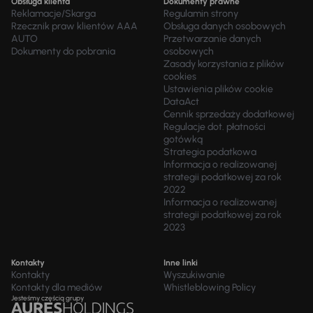
Obsługa klienta
Dokumenty prawne
Reklamacje/Skarga
Regulamin strony
Rzecznik praw klientów AAA
Obsługa danych osobowych
AUTO
Przetwarzanie danych
Dokumenty do pobrania
osobowych
Zasady korzystania z plików
cookies
Ustawienia plików cookie
DataAct
Cennik sprzedaży dodatkowej
Regulacje dot. płatności
gotówką
Strategia podatkowa
Informacja o realizowanej
strategii podatkowej za rok
2022
Informacja o realizowanej
strategii podatkowej za rok
2023
Kontakty
Inne linki
Kontakty
Wyszukiwanie
Kontakty dla mediów
Whistleblowing Policy
Jesteśmy częścią grupy