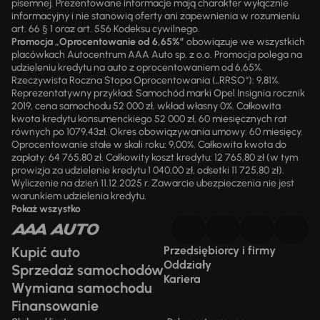
pisemnej. Prezentowane informacje mają charakter wyłącznie
informacyjny i nie stanowią oferty ani zapewnienia w rozumieniu
art. 66 § 1 oraz art. 556 Kodeksu cywilnego.
Promocja „Oprocentowanie od 6,65%”
obowiązuje we wszystkich
placówkach Autocentrum AAA Auto sp. z o.o. Promocja polega na
udzieleniu kredytu na auto z oprocentowaniem od 6,65%.
Rzeczywista Roczna Stopa Oprocentowania („RRSO“): 9,81%.
Reprezentatywny przykład: Samochód marki Opel Insignia rocznik
2019, cena samochodu 52 000 zł, wkład własny 0%. Całkowita
kwota kredytu konsumenckiego 52 000 zł, 60 miesięcznych rat
równych po 1079,43zł. Okres obowiązywania umowy: 60 miesięcy.
Oprocentowanie stałe w skali roku: 9,00%. Całkowita kwota do
zapłaty: 64 765,80 zł. Całkowity koszt kredytu: 12 765,80 zł (w tym
prowizja za udzielenie kredytu 1 040,00 zł, odsetki 11 725,80 zł).
Wyliczenie na dzień 11.12.2025 r. Zawarcie ubezpieczenia nie jest
warunkiem udzielenia kredytu.
Pokaż wszystko
Kupić auto
Przedsiębiorcy i firmy
Oddziały
Sprzedaż samochodów
Kariera
Wymiana samochodu
Finansowanie