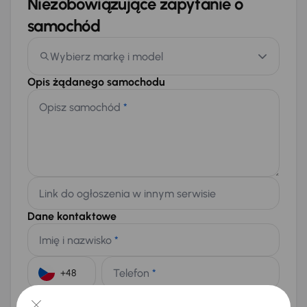
Niezobowiązujące zapytanie o
samochód
Wybierz markę i model
Opis żądanego samochodu
Opisz samochód
*
Link do ogłoszenia w innym serwisie
Dane kontaktowe
Imię i nazwisko
*
Telefon
*
+48
E-mail
*