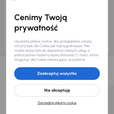
Chcę otrzymywać informacje o ofertach rabatowych
Na e-mail
(opcjonalnie)
Cenimy Twoją
Na numer telefonu
(opcjonalnie)
prywatność
Wyślij zapytanie
Zwracamy uwagę, że umówienie spotkania nie jest równoznaczne z rezerwacją
ani zagwarantowaną dostępnością pojazdu. AURES Holdings a.s., z siedzibą
Używamy plików cookie, aby przeglądanie naszej
Dopraváků 874/15, Čimice, 184 00 Praga 8, będzie przechowywać i przetwarzać
Twoje dane osobowe zgodnie z zasadami ochrony i przetwarzania
danych
witryny było dla Ciebie jak najwygodniejsze. Pliki
osobowych
.
cookie służą nam do ulepszania naszych usług, a
jednocześnie możemy lepiej oferować Ci treści, które
Wybraliśmy dla Ciebie
mogą być dla Ciebie interesujące i przydatne.
Wybieramy dla Ciebie
najlepsze pojazdy
z naszej oferty. Kupimy
dla Ciebie
do 400 pojazdów
każdego dnia.
Zaakceptuj wszystko
Nie akceptuję
Zarządzaj plikami cookie