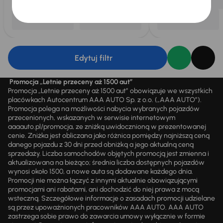
Edytuj filtr
Promocja „Letnie przeceny aż 1500 aut”
Promocja „Letnie przeceny aż 1500 aut” obowiązuje we wszystkich
placówkach Autocentrum AAA AUTO Sp. z o.o. („AAA AUTO”).
Promocja polega na możliwości nabycia wybranych pojazdów
przecenionych, wskazanych w serwisie internetowym
aaaauto.pl/promocja, ze zniżką uwidocznioną w prezentowanej
cenie. Zniżka jest obliczana jako różnica pomiędzy najniższą ceną
danego pojazdu z 30 dni przed obniżką a jego aktualną ceną
sprzedaży. Liczba samochodów objętych promocją jest zmienna i
aktualizowana na bieżąco; średnia liczba dostępnych pojazdów
wynosi około 1500, a nowe auta są dodawane każdego dnia.
Promocji nie można łączyć z innymi aktualnie obowiązującymi
promocjami ani rabatami, ani dochodzić do niej prawa z mocą
wsteczną. Szczegółowe informacje o zasadach promocji udzielane
są przez upoważnionych pracowników AAA AUTO. AAA AUTO
zastrzega sobie prawo do zawarcia umowy wyłącznie w formie