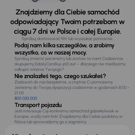
Znajdziemy dla Ciebie samochód
odpowiadający Twoim potrzebom w
ciągu 7 dni w Polsce i całej Europie.
Spróbuj dostosować filtr lub wyszukać ponownie.
Podaj nam kilka szczegółów, a zrobimy
wszystko, co w naszej mocy.
Spróbuj zmienić parametry lub zostaw to nam! Codziennie
skupujemy [[dailyCarsBuy-pl]] aut – dlaczego nie mielibyśmy
odkupić właśnie Twojego?
Nie znalazłeś tego, czego szukałeś?
Zadzwoń do nas bezpłatnie, a chętnie Ci pomożemy.
Jesteśmy do Twojej dyspozycji codziennie w godzinach 8:00 -
21:00
800 033 000
Transport pojazdu
Jeśli interesuje Cię konkretny samochód gdziekolwiek w
Europie, wyślij nam link! Znajdziemy dla Ciebie podobny w
Polsce lub sprowadzimy go z zagranicy.