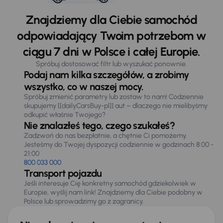
Znajdziemy dla Ciebie samochód
odpowiadający Twoim potrzebom w
ciągu 7 dni w Polsce i całej Europie.
Spróbuj dostosować filtr lub wyszukać ponownie.
Podaj nam kilka szczegółów, a zrobimy
wszystko, co w naszej mocy.
Spróbuj zmienić parametry lub zostaw to nam! Codziennie
skupujemy [[dailyCarsBuy-pl]] aut – dlaczego nie mielibyśmy
odkupić właśnie Twojego?
Nie znalazłeś tego, czego szukałeś?
Zadzwoń do nas bezpłatnie, a chętnie Ci pomożemy.
Jesteśmy do Twojej dyspozycji codziennie w godzinach 8:00 -
21:00
800 033 000
Transport pojazdu
Jeśli interesuje Cię konkretny samochód gdziekolwiek w
Europie, wyślij nam link! Znajdziemy dla Ciebie podobny w
Polsce lub sprowadzimy go z zagranicy.