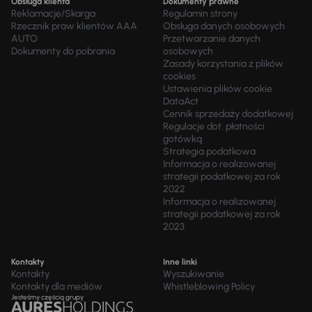
Obsługa klienta
Dokumenty prawne
Reklamacje/Skarga
Regulamin strony
Rzecznik praw klientów AAA
Obsługa danych osobowych
AUTO
Przetwarzanie danych
Dokumenty do pobrania
osobowych
Zasady korzystania z plików
cookies
Ustawienia plików cookie
DataAct
Cennik sprzedaży dodatkowej
Regulacje dot. płatności
gotówką
Strategia podatkowa
Informacja o realizowanej
strategii podatkowej za rok
2022
Informacja o realizowanej
strategii podatkowej za rok
2023
Kontakty
Inne linki
Kontakty
Wyszukiwanie
Kontakty dla mediów
Whistleblowing Policy
Jesteśmy częścią grupy