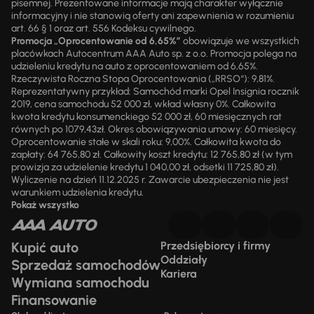
pisemnej. Prezentowane informacje mają charakter wyłącznie
informacyjny i nie stanowią oferty ani zapewnienia w rozumieniu
art. 66 § 1 oraz art. 556 Kodeksu cywilnego.
Promocja „Oprocentowanie od 6,65%”
obowiązuje we wszystkich
placówkach Autocentrum AAA Auto sp. z o.o. Promocja polega na
udzieleniu kredytu na auto z oprocentowaniem od 6,65%.
Rzeczywista Roczna Stopa Oprocentowania („RRSO“): 9,81%.
Reprezentatywny przykład: Samochód marki Opel Insignia rocznik
2019, cena samochodu 52 000 zł, wkład własny 0%. Całkowita
kwota kredytu konsumenckiego 52 000 zł, 60 miesięcznych rat
równych po 1079,43zł. Okres obowiązywania umowy: 60 miesięcy.
Oprocentowanie stałe w skali roku: 9,00%. Całkowita kwota do
zapłaty: 64 765,80 zł. Całkowity koszt kredytu: 12 765,80 zł (w tym
prowizja za udzielenie kredytu 1 040,00 zł, odsetki 11 725,80 zł).
Wyliczenie na dzień 11.12.2025 r. Zawarcie ubezpieczenia nie jest
warunkiem udzielenia kredytu.
Pokaż wszystko
Kupić auto
Przedsiębiorcy i firmy
Oddziały
Sprzedaż samochodów
Kariera
Wymiana samochodu
Finansowanie