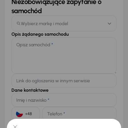
Niezobowiązujące zapytanie o
samochód
Wybierz markę i model
Opis żądanego samochodu
Opisz samochód
*
Link do ogłoszenia w innym serwisie
Dane kontaktowe
Imię i nazwisko
*
Telefon
*
+48
E-mail
*