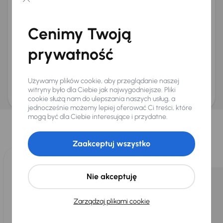
Chcę otrzymywać informacje o ofertach rabatowych
Na e-mail
(opcjonalnie)
Cenimy Twoją
Na numer telefonu
(opcjonalnie)
prywatność
Wyślij zapytanie
Zwracamy uwagę, że umówienie spotkania nie jest równoznaczne z rezerwacją
ani zagwarantowaną dostępnością pojazdu. AURES Holdings a.s., z siedzibą
Używamy plików cookie, aby przeglądanie naszej
Dopraváků 874/15, Čimice, 184 00 Praga 8, będzie przechowywać i przetwarzać
Twoje dane osobowe zgodnie z zasadami ochrony i przetwarzania
danych
witryny było dla Ciebie jak najwygodniejsze. Pliki
osobowych
.
cookie służą nam do ulepszania naszych usług, a
jednocześnie możemy lepiej oferować Ci treści, które
Wybraliśmy dla Ciebie
mogą być dla Ciebie interesujące i przydatne.
Wybieramy dla Ciebie
najlepsze pojazdy
z naszej oferty. Kupimy
dla Ciebie
do 400 pojazdów
każdego dnia.
Zaakceptuj wszystko
Nie akceptuję
Zarządzaj plikami cookie