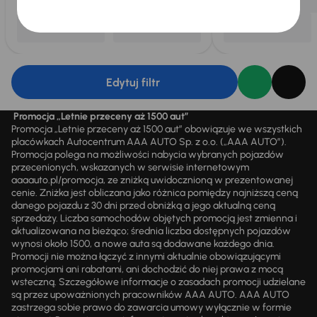
Edytuj filtr
Promocja „Letnie przeceny aż 1500 aut”
Promocja „Letnie przeceny aż 1500 aut” obowiązuje we wszystkich
placówkach Autocentrum AAA AUTO Sp. z o.o. („AAA AUTO”).
Promocja polega na możliwości nabycia wybranych pojazdów
przecenionych, wskazanych w serwisie internetowym
aaaauto.pl/promocja, ze zniżką uwidocznioną w prezentowanej
cenie. Zniżka jest obliczana jako różnica pomiędzy najniższą ceną
danego pojazdu z 30 dni przed obniżką a jego aktualną ceną
sprzedaży. Liczba samochodów objętych promocją jest zmienna i
aktualizowana na bieżąco; średnia liczba dostępnych pojazdów
wynosi około 1500, a nowe auta są dodawane każdego dnia.
Promocji nie można łączyć z innymi aktualnie obowiązującymi
promocjami ani rabatami, ani dochodzić do niej prawa z mocą
wsteczną. Szczegółowe informacje o zasadach promocji udzielane
są przez upoważnionych pracowników AAA AUTO. AAA AUTO
zastrzega sobie prawo do zawarcia umowy wyłącznie w formie