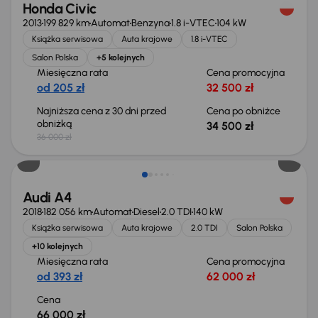
Honda Civic
2013
199 829 km
Automat
Benzyna
1.8 i-VTEC
104 kW
Książka serwisowa
Auta krajowe
1.8 i-VTEC
Salon Polska
+5 kolejnych
Miesięczna rata
Cena promocyjna
od 205 zł
32 500 zł
Najniższa cena z 30 dni przed
Cena po obniżce
obniżką
34 500 zł
36 000 zł
Audi A4
2018
182 056 km
Automat
Diesel
2.0 TDI
140 kW
Książka serwisowa
Auta krajowe
2.0 TDI
Salon Polska
+10 kolejnych
Miesięczna rata
Cena promocyjna
od 393 zł
62 000 zł
Cena
66 000 zł