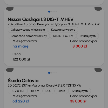
Od nowego taniej o 36 775 zł
Nissan Qashqai 1.3 DIG-T MHEV
2025
8 km
Automat
Benzyna + Hybryda
1.3 DIG-T MHEV
116 kW
Od pierwszego właściciela
Książka serwisowa
Samochód demonstracyjny
1.3 DIG-T MHEV
+9 kolejnych
Miesięczna rata
Cena promocyjna
na miarę
118 000 zł
Cena
122 000 zł
Škoda Octavia
2015
272 837 km
Automat
Diesel
RS 2.0 TDI
135 kW
RS 2.0 TDI
184 KM
DSG
Skóra
+7 kolejnych
Miesięczna rata
Cena promocyjna
od 220 zł
35 000 zł