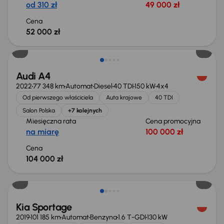
od 310 zł
49 000 zł
Cena
52 000 zł
Możliwość odliczenia VAT
Audi A4
2022
77 348 km
Automat
Diesel
40 TDI
150 kW
4x4
Od pierwszego właściciela
Auta krajowe
40 TDI
Salon Polska
+7 kolejnych
Miesięczna rata
Cena promocyjna
na miarę
100 000 zł
Cena
104 000 zł
Taniej o 1 000 zł
Kia Sportage
2019
101 185 km
Automat
Benzyna
1.6 T-GDI
130 kW