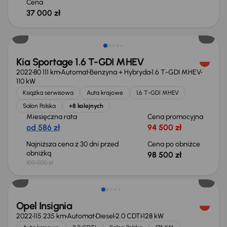
Cena
37 000 zł
Taniej o 1 500 zł
Kia Sportage 1.6 T-GDI MHEV
2022
80 111 km
Automat
Benzyna + Hybryda
1.6 T-GDI MHEV
110 kW
Książka serwisowa
Auta krajowe
1.6 T-GDI MHEV
Salon Polska
+8 kolejnych
Miesięczna rata
Cena promocyjna
od 586 zł
94 500 zł
Najniższa cena z 30 dni przed
Cena po obniżce
obniżką
98 500 zł
100 000 zł
Taniej o 1 000 zł
Opel Insignia
2022
115 235 km
Automat
Diesel
2.0 CDTI
128 kW