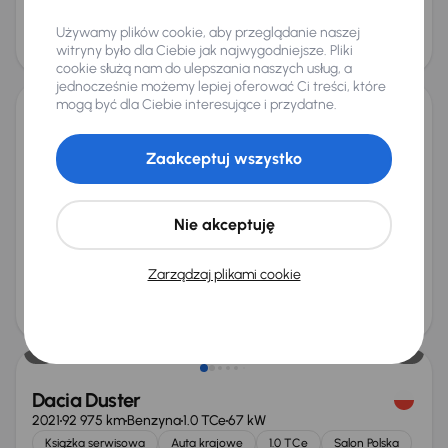
Cena
Używamy plików cookie, aby przeglądanie naszej
103 000 zł
witryny było dla Ciebie jak najwygodniejsze. Pliki
Możliwość odliczenia VAT
cookie służą nam do ulepszania naszych usług, a
jednocześnie możemy lepiej oferować Ci treści, które
mogą być dla Ciebie interesujące i przydatne.
Dacia Duster
2023
127 899 km
Diesel
1.5 Blue dCi
85 kW
Zaakceptuj wszystko
Od pierwszego właściciela
Auta krajowe
1.5 Blue dCi
Salon Polska
+6 kolejnych
Nie akceptuję
Miesięczna rata
Cena promocyjna
od 351 zł
56 000 zł
Zarządzaj plikami cookie
Najniższa cena z 30 dni przed
Cena po obniżce
obniżką
59 000 zł
58 000 zł
Dacia Duster
2021
92 975 km
Benzyna
1.0 TCe
67 kW
Książka serwisowa
Auta krajowe
1.0 TCe
Salon Polska