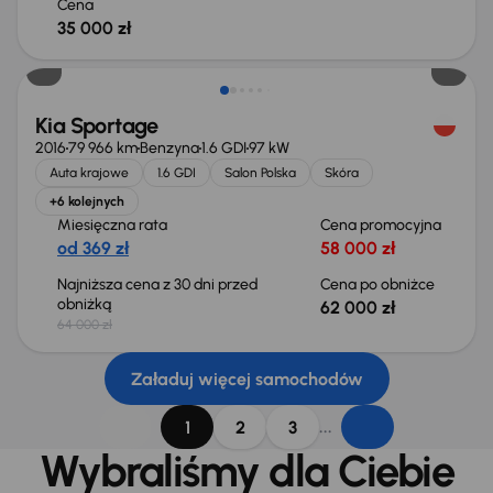
Cena
35 000 zł
Taniej o 2 000 zł
Kia Sportage
2016
79 966 km
Benzyna
1.6 GDI
97 kW
Auta krajowe
1.6 GDI
Salon Polska
Skóra
+6 kolejnych
Miesięczna rata
Cena promocyjna
od 369 zł
58 000 zł
Najniższa cena z 30 dni przed
Cena po obniżce
obniżką
62 000 zł
64 000 zł
Załaduj więcej samochodów
...
1
2
3
Wybraliśmy dla Ciebie