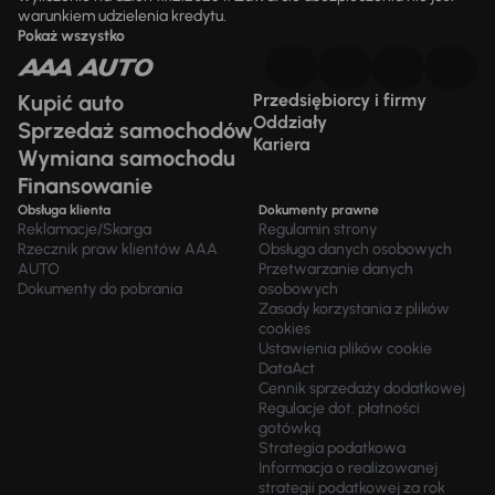
warunkiem udzielenia kredytu.
Pokaż wszystko
Kupić auto
Przedsiębiorcy i firmy
Oddziały
Sprzedaż samochodów
Kariera
Wymiana samochodu
Finansowanie
Obsługa klienta
Dokumenty prawne
Reklamacje/Skarga
Regulamin strony
Rzecznik praw klientów AAA
Obsługa danych osobowych
AUTO
Przetwarzanie danych
Dokumenty do pobrania
osobowych
Zasady korzystania z plików
cookies
Ustawienia plików cookie
DataAct
Cennik sprzedaży dodatkowej
Regulacje dot. płatności
gotówką
Strategia podatkowa
Informacja o realizowanej
strategii podatkowej za rok