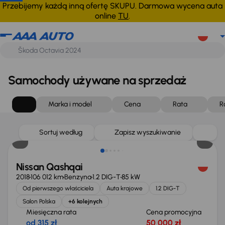
Przebijemy każdą inną ofertę SKUPU. Darmowa wycena auta
online
TU
.
Samochody używane na sprzedaż
Marka i model
Cena
Rata
R
Sortuj według
Zapisz wyszukiwanie
Nissan Qashqai
2018
106 012 km
Benzyna
1.2 DIG-T
85 kW
Od pierwszego właściciela
Auta krajowe
1.2 DIG-T
Salon Polska
+6 kolejnych
Miesięczna rata
Cena promocyjna
od 315 zł
50 000 zł