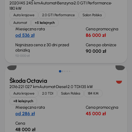
2020
145 245 km
Automat
Benzyna
2.0 GTI Performance
180 kW
Auta krajowe
2.0 GTI Performance
Salon Polska
Automat
+5 kolejnych
Miesięczna rata
Cena promocyjna
od 536 zł
86 000 zł
Najniższa cena z 30 dni przed
Cena po obniżce
obniżką
90 000 zł
92 000 zł
Škoda Octavia
2016
221 027 km
Automat
Diesel
2.0 TDI
135 kW
Auta krajowe
2.0 TDI
Salon Polska
184 KM
+8 kolejnych
Miesięczna rata
Cena promocyjna
od 286 zł
45 000 zł
Cena
48 000 zł