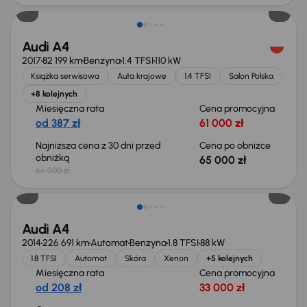
Audi A4
2017
82 199 km
Benzyna
1.4 TFSI
110 kW
Książka serwisowa
Auta krajowe
1.4 TFSI
Salon Polska
+8 kolejnych
Miesięczna rata
Cena promocyjna
od 387 zł
61 000 zł
Najniższa cena z 30 dni przed
Cena po obniżce
obniżką
65 000 zł
66 000 zł
Świeżo skupione
Audi A4
2014
226 691 km
Automat
Benzyna
1.8 TFSI
88 kW
1.8 TFSI
Automat
Skóra
Xenon
+5 kolejnych
Miesięczna rata
Cena promocyjna
od 208 zł
33 000 zł