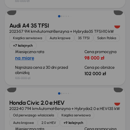
66 000 zł
Taniej o 3 000 zł
Audi A4 35 TFSI
2023
57 914 km
Automat
Benzyna + Hybryda
35 TFSI
110 kW
Książka serwisowa
Auta krajowe
35 TFSI
Salon Polska
+7 kolejnych
Miesięczna rata
Cena promocyjna
na miarę
98 000 zł
Najniższa cena z 30 dni przed
Cena po obniżce
obniżką
102 000 zł
105 000 zł
Taniej o 2 000 zł
Honda Civic 2.0 e:HEV
2022
40 794 km
Automat
Benzyna + Hybryda
2.0 e:HEV
135 kW
Od pierwszego właściciela
Książka serwisowa
Auta krajowe
2.0 e:HEV
+9 kolejnych
Miesięczna rata
Cena promocyjna