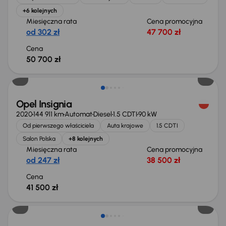
+6 kolejnych
Miesięczna rata
Cena promocyjna
od 302 zł
47 700 zł
Cena
50 700 zł
Możliwość odliczenia VAT
Opel Insignia
2020
144 911 km
Automat
Diesel
1.5 CDTI
90 kW
Od pierwszego właściciela
Auta krajowe
1.5 CDTI
Salon Polska
+8 kolejnych
Miesięczna rata
Cena promocyjna
od 247 zł
38 500 zł
Cena
41 500 zł
Taniej o 1 500 zł