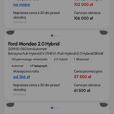
na miarę
102 000 zł
Najniższa cena z 30 dni przed
Cena po obniżce
obniżką
106 000 zł
108 000 zł
Taniej o 1 500 zł
Ford Mondeo 2.0 Hybrid
2019
151 050 km
Automat
Benzyna Full-Hybrid EV (FHEV) (Full-Hybrid)
2.0 Hybrid
138 kW
Od pierwszego właściciela
2.0 Hybrid
1. Właściciel
Automat
+7 kolejnych
Miesięczna rata
Cena promocyjna
od 366 zł
57 500 zł
Najniższa cena z 30 dni przed
Cena po obniżce
obniżką
61 500 zł
63 000 zł
Taniej o 1 000 zł