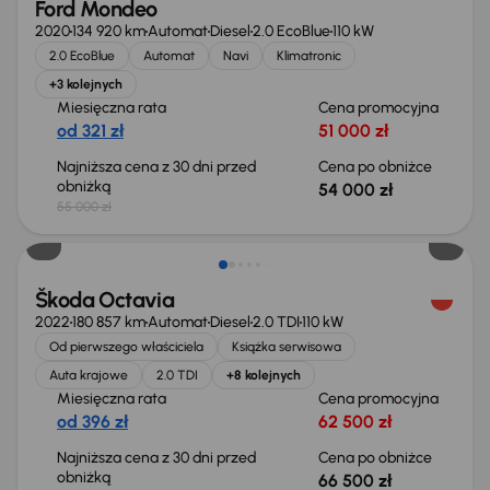
Ford Mondeo
2020
134 920 km
Automat
Diesel
2.0 EcoBlue
110 kW
2.0 EcoBlue
Automat
Navi
Klimatronic
+3 kolejnych
Miesięczna rata
Cena promocyjna
od 321 zł
51 000 zł
Najniższa cena z 30 dni przed
Cena po obniżce
obniżką
54 000 zł
55 000 zł
Świeżo skupione
Škoda Octavia
2022
180 857 km
Automat
Diesel
2.0 TDI
110 kW
Od pierwszego właściciela
Książka serwisowa
Auta krajowe
2.0 TDI
+8 kolejnych
Miesięczna rata
Cena promocyjna
od 396 zł
62 500 zł
Najniższa cena z 30 dni przed
Cena po obniżce
obniżką
66 500 zł