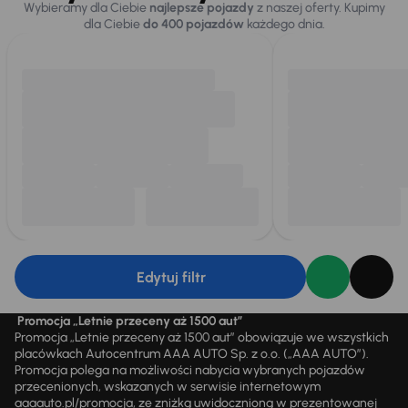
Wybieramy dla Ciebie
najlepsze pojazdy
z naszej oferty. Kupimy
dla Ciebie
do 400 pojazdów
każdego dnia.
Edytuj filtr
Promocja „Letnie przeceny aż 1500 aut”
Promocja „Letnie przeceny aż 1500 aut” obowiązuje we wszystkich
placówkach Autocentrum AAA AUTO Sp. z o.o. („AAA AUTO”).
Promocja polega na możliwości nabycia wybranych pojazdów
przecenionych, wskazanych w serwisie internetowym
aaaauto.pl/promocja, ze zniżką uwidocznioną w prezentowanej