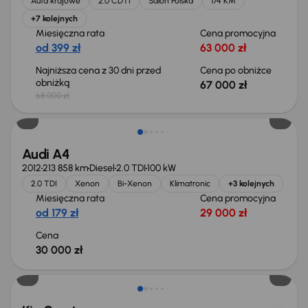
Auta krajowe
2.0 CDTI
Salon Polska
174 KM
+7 kolejnych
Miesięczna rata
Cena promocyjna
od 399 zł
63 000 zł
Najniższa cena z 30 dni przed
Cena po obniżce
obniżką
67 000 zł
68 000 zł
Świeżo skupione
Audi A4
2012
213 858 km
Diesel
2.0 TDI
100 kW
2.0 TDI
Xenon
Bi-Xenon
Klimatronic
+3 kolejnych
Miesięczna rata
Cena promocyjna
od 179 zł
29 000 zł
Cena
30 000 zł
Taniej o 1 000 zł