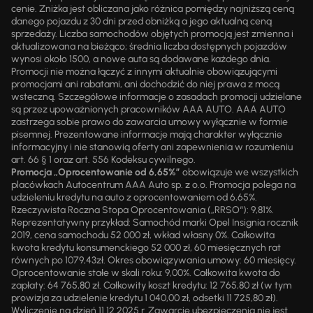
cenie. Zniżka jest obliczana jako różnica pomiędzy najniższą ceną
danego pojazdu z 30 dni przed obniżką a jego aktualną ceną
sprzedaży. Liczba samochodów objętych promocją jest zmienna i
aktualizowana na bieżąco; średnia liczba dostępnych pojazdów
wynosi około 1500, a nowe auta są dodawane każdego dnia.
Promocji nie można łączyć z innymi aktualnie obowiązującymi
promocjami ani rabatami, ani dochodzić do niej prawa z mocą
wsteczną. Szczegółowe informacje o zasadach promocji udzielane
są przez upoważnionych pracowników AAA AUTO. AAA AUTO
zastrzega sobie prawo do zawarcia umowy wyłącznie w formie
pisemnej. Prezentowane informacje mają charakter wyłącznie
informacyjny i nie stanowią oferty ani zapewnienia w rozumieniu
art. 66 § 1 oraz art. 556 Kodeksu cywilnego.
Promocja „Oprocentowanie od 6,65%”
obowiązuje we wszystkich
placówkach Autocentrum AAA Auto sp. z o.o. Promocja polega na
udzieleniu kredytu na auto z oprocentowaniem od 6,65%.
Rzeczywista Roczna Stopa Oprocentowania („RRSO“): 9,81%.
Reprezentatywny przykład: Samochód marki Opel Insignia rocznik
2019, cena samochodu 52 000 zł, wkład własny 0%. Całkowita
kwota kredytu konsumenckiego 52 000 zł, 60 miesięcznych rat
równych po 1079,43zł. Okres obowiązywania umowy: 60 miesięcy.
Oprocentowanie stałe w skali roku: 9,00%. Całkowita kwota do
zapłaty: 64 765,80 zł. Całkowity koszt kredytu: 12 765,80 zł (w tym
prowizja za udzielenie kredytu 1 040,00 zł, odsetki 11 725,80 zł).
Wyliczenie na dzień 11.12.2025 r. Zawarcie ubezpieczenia nie jest