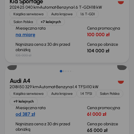
Kia Sportage
2024
25 040 km
Automat
Benzyna
1.6 T-GDI
118 kW
Książka serwisowa
Auta krajowe
1.6 T-GDI
Salon Polska
+7 kolejnych
Miesięczna rata
Cena promocyjna
na miarę
100 000 zł
Najniższa cena z 30 dni przed
Cena po obniżce
obniżką
104 000 zł
105 000 zł
Taniej o 1 000 zł
Audi A4
2018
150 329 km
Automat
Benzyna
1.4 TFSI
110 kW
Książka serwisowa
Auta krajowe
1.4 TFSI
Salon Polska
+9 kolejnych
Miesięczna rata
Cena promocyjna
od 387 zł
61 000 zł
Najniższa cena z 30 dni przed
Cena po obniżce
obniżką
65 000 zł