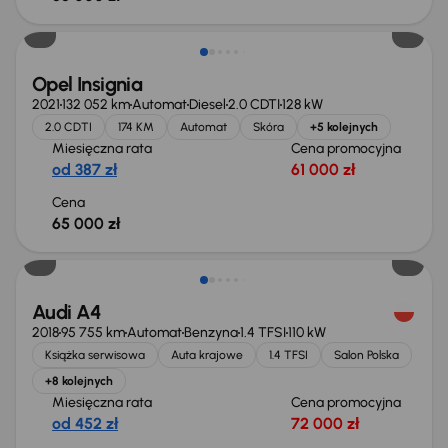
Opel Insignia
2021
132 052 km
Automat
Diesel
2.0 CDTI
128 kW
2.0 CDTI
174 KM
Automat
Skóra
+5 kolejnych
Miesięczna rata
Cena promocyjna
od 387 zł
61 000 zł
Cena
65 000 zł
Świeżo skupione
Audi A4
2018
95 755 km
Automat
Benzyna
1.4 TFSI
110 kW
Książka serwisowa
Auta krajowe
1.4 TFSI
Salon Polska
+8 kolejnych
Miesięczna rata
Cena promocyjna
od 452 zł
72 000 zł