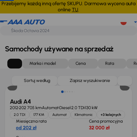
Przebijemy każdą inną ofertę SKUPU. Darmowa wycena auta
online
TU
.
Samochody używane na sprzedaż
Marka i model
Cena
Rata
R
Sortuj według
Zapisz wyszukiwanie
Audi A4
2012
202 705 km
Automat
Diesel
2.0 TDI
130 kW
2.0 TDI
177 KM
Automat
Klimatronic
+3 kolejnych
Miesięczna rata
Cena promocyjna
od 202 zł
32 000 zł