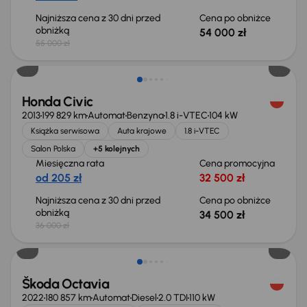
Najniższa cena z 30 dni przed
Cena po obniżce
obniżką
54 000 zł
55 000 zł
Taniej o 1 500 zł
Honda Civic
2013
199 829 km
Automat
Benzyna
1.8 i-VTEC
104 kW
Książka serwisowa
Auta krajowe
1.8 i-VTEC
Salon Polska
+5 kolejnych
Miesięczna rata
Cena promocyjna
od 205 zł
32 500 zł
Najniższa cena z 30 dni przed
Cena po obniżce
obniżką
34 500 zł
36 000 zł
Świeżo skupione
Škoda Octavia
2022
180 857 km
Automat
Diesel
2.0 TDI
110 kW