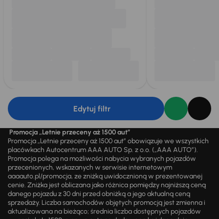
Edytuj filtr
Promocja „Letnie przeceny aż 1500 aut”
Promocja „Letnie przeceny aż 1500 aut” obowiązuje we wszystkich
placówkach Autocentrum AAA AUTO Sp. z o.o. („AAA AUTO”).
Promocja polega na możliwości nabycia wybranych pojazdów
przecenionych, wskazanych w serwisie internetowym
aaaauto.pl/promocja, ze zniżką uwidocznioną w prezentowanej
cenie. Zniżka jest obliczana jako różnica pomiędzy najniższą ceną
danego pojazdu z 30 dni przed obniżką a jego aktualną ceną
sprzedaży. Liczba samochodów objętych promocją jest zmienna i
aktualizowana na bieżąco; średnia liczba dostępnych pojazdów