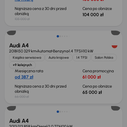
Najniższa cena z 30 dni przed
Cena po obniżce
obniżką
104 000 zł
105 000 zł
Taniej o 1 000 zł
Audi A4
2018
150 329 km
Automat
Benzyna
1.4 TFSI
110 kW
Książka serwisowa
Auta krajowe
1.4 TFSI
Salon Polska
+9 kolejnych
Miesięczna rata
Cena promocyjna
od 387 zł
61 000 zł
Najniższa cena z 30 dni przed
Cena po obniżce
obniżką
65 000 zł
66 000 zł
Audi A4
2012
213 858 km
Diesel
2.0 TDI
100 kW