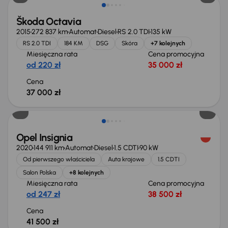
Škoda Octavia
2015
272 837 km
Automat
Diesel
RS 2.0 TDI
135 kW
RS 2.0 TDI
184 KM
DSG
Skóra
+7 kolejnych
Miesięczna rata
Cena promocyjna
od 220 zł
35 000 zł
Cena
37 000 zł
Możliwość odliczenia VAT
Opel Insignia
2020
144 911 km
Automat
Diesel
1.5 CDTI
90 kW
Od pierwszego właściciela
Auta krajowe
1.5 CDTI
Salon Polska
+8 kolejnych
Miesięczna rata
Cena promocyjna
od 247 zł
38 500 zł
Cena
41 500 zł