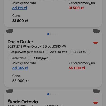
Miesięczna rata
Cena promocyjna
od 199 zł
31 500 zł
Cena
33 500 zł
Możliwość odliczenia VAT
Dacia Duster
2023
127 899 km
Diesel
1.5 Blue dCi
85 kW
Od pierwszego właściciela
Auta krajowe
1.5 Blue dCi
Salon Polska
+6 kolejnych
Miesięczna rata
Cena promocyjna
od 345 zł
55 000 zł
Cena
58 000 zł
Taniej o 1 000 zł
Škoda Octavia