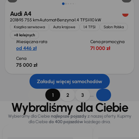
Audi A4
2018
95 755 km
Automat
Benzyna
1.4 TFSI
110 kW
Książka serwisowa
Auta krajowe
1.4 TFSI
Salon Polska
+8 kolejnych
Miesięczna rata
Cena promocyjna
od 446 zł
71 000 zł
Cena
75 000 zł
Załaduj więcej samochodów
...
1
2
3
Wybraliśmy dla Ciebie
Wybieramy dla Ciebie
najlepsze pojazdy
z naszej oferty. Kupimy
dla Ciebie
do 400 pojazdów
każdego dnia.