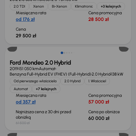
2.0 TDI
Xenon
Bi-Xenon
Klimatronic
+3 kolejnych
Miesięczna rata
Cena promocyjna
od 176 zł
28 500 zł
Cena
29 500 zł
Taniej o 1 500 zł
Ford Mondeo 2.0 Hybrid
2019
151 050 km
Automat
Benzyna Full-Hybrid EV (FHEV) (Full-Hybrid)
2.0 Hybrid
138 kW
Od pierwszego właściciela
2.0 Hybrid
1. Właściciel
Automat
+7 kolejnych
Miesięczna rata
Cena promocyjna
od 357 zł
57 000 zł
Najniższa cena z 30 dni przed
Cena po obniżce
obniżką
60 000 zł
61 500 zł