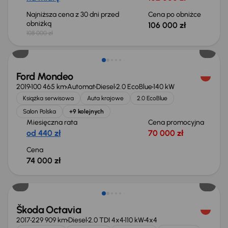
Najniższa cena z 30 dni przed
Cena po obniżce
obniżką
106 000 zł
108 000 zł
Ford Mondeo
2019
100 465 km
Automat
Diesel
2.0 EcoBlue
140 kW
Książka serwisowa
Auta krajowe
2.0 EcoBlue
Salon Polska
+9 kolejnych
Miesięczna rata
Cena promocyjna
od 440 zł
70 000 zł
Cena
74 000 zł
Škoda Octavia
2017
229 909 km
Diesel
2.0 TDI 4x4
110 kW
4x4