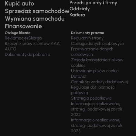
Kupić auto
Przedsiębiorcy i firmy
Oddziały
Sprzedaż samochodów
Kariera
Wymiana samochodu
Finansowanie
Obsługa klienta
Dokumenty prawne
Reklamacje/Skarga
Regulamin strony
Rzecznik praw klientów AAA
Obsługa danych osobowych
AUTO
Przetwarzanie danych
Dokumenty do pobrania
osobowych
Zasady korzystania z plików
cookies
Ustawienia plików cookie
DataAct
Cennik sprzedaży dodatkowej
Regulacje dot. płatności
gotówką
Strategia podatkowa
Informacja o realizowanej
strategii podatkowej za rok
2022
Informacja o realizowanej
strategii podatkowej za rok
2023