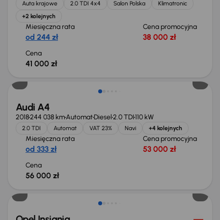
Auta krajowe
2.0 TDI 4x4
Salon Polska
Klimatronic
+2 kolejnych
Miesięczna rata
Cena promocyjna
od 244 zł
38 000 zł
Cena
41 000 zł
Możliwość odliczenia VAT
Audi A4
2018
244 038 km
Automat
Diesel
2.0 TDI
110 kW
2.0 TDI
Automat
VAT 23%
Navi
+4 kolejnych
Miesięczna rata
Cena promocyjna
od 333 zł
53 000 zł
Cena
56 000 zł
Taniej o 1 000 zł
Opel Insignia