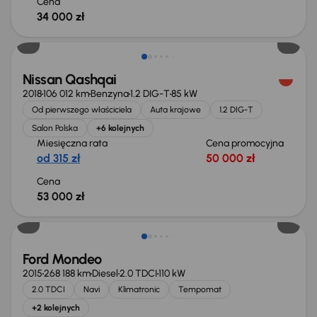
Cena
34 000 zł
Nissan Qashqai
2018
106 012 km
Benzyna
1.2 DIG-T
85 kW
Od pierwszego właściciela
Auta krajowe
1.2 DIG-T
Salon Polska
+6 kolejnych
Miesięczna rata
Cena promocyjna
od 315 zł
50 000 zł
Cena
53 000 zł
Taniej o 1 000 zł
Ford Mondeo
2015
268 188 km
Diesel
2.0 TDCI
110 kW
2.0 TDCI
Navi
Klimatronic
Tempomat
+2 kolejnych