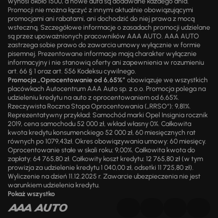
wynosi około 1500, a nowe auta są dodawane każdego dnia.
Promocji nie można łączyć z innymi aktualnie obowiązującymi
promocjami ani rabatami, ani dochodzić do niej prawa z mocą
wsteczną. Szczegółowe informacje o zasadach promocji udzielane
są przez upoważnionych pracowników AAA AUTO. AAA AUTO
zastrzega sobie prawo do zawarcia umowy wyłącznie w formie
pisemnej. Prezentowane informacje mają charakter wyłącznie
informacyjny i nie stanowią oferty ani zapewnienia w rozumieniu
art. 66 § 1 oraz art. 556 Kodeksu cywilnego.
Promocja „Oprocentowanie od 6,65%”
obowiązuje we wszystkich
placówkach Autocentrum AAA Auto sp. z o.o. Promocja polega na
udzieleniu kredytu na auto z oprocentowaniem od 6,65%.
Rzeczywista Roczna Stopa Oprocentowania („RRSO“): 9,81%.
Reprezentatywny przykład: Samochód marki Opel Insignia rocznik
2019, cena samochodu 52 000 zł, wkład własny 0%. Całkowita
kwota kredytu konsumenckiego 52 000 zł, 60 miesięcznych rat
równych po 1079,43zł. Okres obowiązywania umowy: 60 miesięcy.
Oprocentowanie stałe w skali roku: 9,00%. Całkowita kwota do
zapłaty: 64 765,80 zł. Całkowity koszt kredytu: 12 765,80 zł (w tym
prowizja za udzielenie kredytu 1 040,00 zł, odsetki 11 725,80 zł).
Wyliczenie na dzień 11.12.2025 r. Zawarcie ubezpieczenia nie jest
warunkiem udzielenia kredytu.
Pokaż wszystko