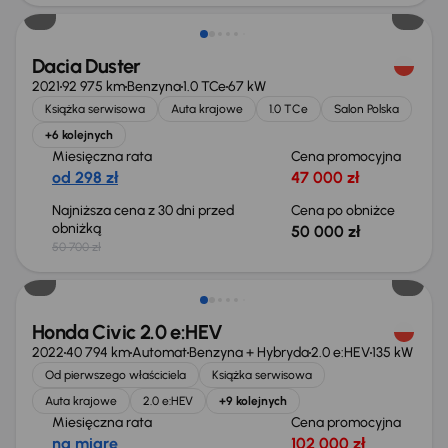
Dacia Duster
2021
92 975 km
Benzyna
1.0 TCe
67 kW
Książka serwisowa
Auta krajowe
1.0 TCe
Salon Polska
+6 kolejnych
Miesięczna rata
Cena promocyjna
od 298 zł
47 000 zł
Najniższa cena z 30 dni przed
Cena po obniżce
obniżką
50 000 zł
50 700 zł
Taniej o 2 000 zł
Honda Civic 2.0 e:HEV
2022
40 794 km
Automat
Benzyna + Hybryda
2.0 e:HEV
135 kW
Od pierwszego właściciela
Książka serwisowa
Auta krajowe
2.0 e:HEV
+9 kolejnych
Miesięczna rata
Cena promocyjna
na miarę
102 000 zł