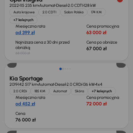
2022
115 235 km
Automat
Diesel
2.0 CDTI
128 kW
Auta krajowe
2.0 CDTI
Salon Polska
174 KM
+7 kolejnych
Miesięczna rata
Cena promocyjna
od 399 zł
63 000 zł
Najniższa cena z 30 dni przed
Cena po obniżce
obniżką
67 000 zł
68 000 zł
Kia Sportage
2019
142 517 km
Automat
Diesel
2.0 CRDi
136 kW
4x4
2.0 CRDi
185 KM
Automat
Skóra
+7 kolejnych
Miesięczna rata
Cena promocyjna
od 452 zł
72 000 zł
Cena
76 000 zł
Możliwość odliczenia VAT