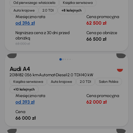
Od pierwszego właściciela
Książka serwisowa
Auta krajowe
2.0 TDI
+8 kolejnych
Miesięczna rata
Cena promocyjna
od 396 zł
62 500 zł
Najniższa cena z 30 dni przed
Cena po obniżce
obniżką
66 500 zł
68 000 zł
Audi A4
2018
182 056 km
Automat
Diesel
2.0 TDI
140 kW
Książka serwisowa
Auta krajowe
2.0 TDI
Salon Polska
+10 kolejnych
Miesięczna rata
Cena promocyjna
od 393 zł
62 000 zł
Cena
66 000 zł