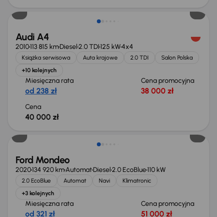
Audi A4
2010
113 815 km
Diesel
2.0 TDI
125 kW
4x4
Książka serwisowa
Auta krajowe
2.0 TDI
Salon Polska
+10 kolejnych
Miesięczna rata
Cena promocyjna
od 238 zł
38 000 zł
Cena
40 000 zł
Taniej o 1 000 zł
Ford Mondeo
2020
134 920 km
Automat
Diesel
2.0 EcoBlue
110 kW
2.0 EcoBlue
Automat
Navi
Klimatronic
+3 kolejnych
Miesięczna rata
Cena promocyjna
od 321 zł
51 000 zł