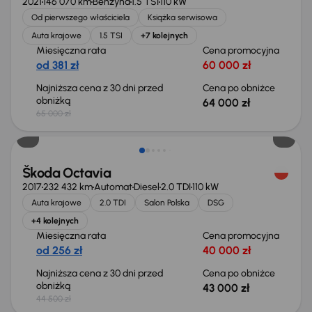
2021
146 070 km
Benzyna
1.5 TSI
110 kW
Od pierwszego właściciela
Książka serwisowa
Auta krajowe
1.5 TSI
+7 kolejnych
Miesięczna rata
Cena promocyjna
od 381 zł
60 000 zł
Najniższa cena z 30 dni przed
Cena po obniżce
obniżką
64 000 zł
65 000 zł
Taniej o 1 500 zł
Škoda Octavia
2017
232 432 km
Automat
Diesel
2.0 TDI
110 kW
Auta krajowe
2.0 TDI
Salon Polska
DSG
+4 kolejnych
Miesięczna rata
Cena promocyjna
od 256 zł
40 000 zł
Najniższa cena z 30 dni przed
Cena po obniżce
obniżką
43 000 zł
44 500 zł
Taniej o 700 zł