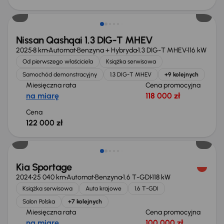
Od nowego taniej o 36 775 zł
Nissan Qashqai 1.3 DIG-T MHEV
2025
8 km
Automat
Benzyna + Hybryda
1.3 DIG-T MHEV
116 kW
Od pierwszego właściciela
Książka serwisowa
Samochód demonstracyjny
1.3 DIG-T MHEV
+9 kolejnych
Miesięczna rata
Cena promocyjna
na miarę
118 000 zł
Cena
122 000 zł
Taniej o 1 000 zł
Kia Sportage
2024
25 040 km
Automat
Benzyna
1.6 T-GDI
118 kW
Książka serwisowa
Auta krajowe
1.6 T-GDI
Salon Polska
+7 kolejnych
Miesięczna rata
Cena promocyjna
na miarę
100 000 zł