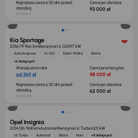
Najniższa cena z 30 dni przed
Cena po obniżce
obniżką
93 000 zł
94 000 zł
Taniej o 2 000 zł
Kia Sportage
2016
79 966 km
Benzyna
1.6 GDI
97 kW
Auta krajowe
1.6 GDI
Salon Polska
Skóra
+6 kolejnych
Miesięczna rata
Cena promocyjna
od 369 zł
58 000 zł
Najniższa cena z 30 dni przed
Cena po obniżce
obniżką
62 000 zł
64 000 zł
Opel Insignia
2014
136 968 km
Automat
Benzyna
1.6 Turbo
125 kW
1.6 Turbo
Automat
Skóra
Navi
+5 kolejnych