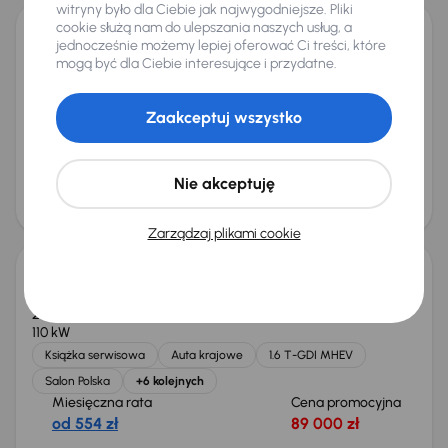
witryny było dla Ciebie jak najwygodniejsze. Pliki
cookie służą nam do ulepszania naszych usług, a
jednocześnie możemy lepiej oferować Ci treści, które
Audi A4
mogą być dla Ciebie interesujące i przydatne.
2015
188 788 km
Automat
Diesel
2.0 TDI
110 kW
2.0 TDI
Automat
Skóra
Navi
+6 kolejnych
Zaakceptuj wszystko
Miesięczna rata
Cena promocyjna
od 280 zł
44 000 zł
Najniższa cena z 30 dni przed
Cena po obniżce
Nie akceptuję
obniżką
47 000 zł
45 000 zł
Taniej o 1 000 zł
Zarządzaj plikami cookie
Kia Sportage 1.6 T-GDI MHEV
2023
67 171 km
Automat
Benzyna + Hybryda
1.6 T-GDI MHEV
110 kW
Książka serwisowa
Auta krajowe
1.6 T-GDI MHEV
Salon Polska
+6 kolejnych
Miesięczna rata
Cena promocyjna
od 554 zł
89 000 zł