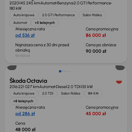
2020
145 245 km
Automat
Benzyna
2.0 GTI Performance
180 kW
Auta krajowe
2.0 GTI Performance
Salon Polska
Automat
+5 kolejnych
Miesięczna rata
Cena promocyjna
od 536 zł
86 000 zł
Najniższa cena z 30 dni przed
Cena po obniżce
obniżką
90 000 zł
92 000 zł
Škoda Octavia
2016
221 027 km
Automat
Diesel
2.0 TDI
135 kW
Auta krajowe
2.0 TDI
Salon Polska
184 KM
+8 kolejnych
Miesięczna rata
Cena promocyjna
od 286 zł
45 000 zł
Cena
48 000 zł