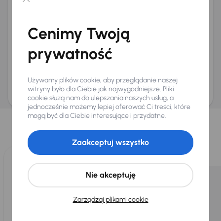
Chcę otrzymywać informacje o ofertach rabatowych
Na e-mail
(opcjonalnie)
Cenimy Twoją
Na numer telefonu
(opcjonalnie)
prywatność
Wyślij zapytanie
Zwracamy uwagę, że umówienie spotkania nie jest równoznaczne z rezerwacją
ani zagwarantowaną dostępnością pojazdu. AURES Holdings a.s., z siedzibą
Używamy plików cookie, aby przeglądanie naszej
Dopraváků 874/15, Čimice, 184 00 Praga 8, będzie przechowywać i przetwarzać
Twoje dane osobowe zgodnie z zasadami ochrony i przetwarzania
danych
witryny było dla Ciebie jak najwygodniejsze. Pliki
osobowych
.
cookie służą nam do ulepszania naszych usług, a
jednocześnie możemy lepiej oferować Ci treści, które
Wybraliśmy dla Ciebie
mogą być dla Ciebie interesujące i przydatne.
Wybieramy dla Ciebie
najlepsze pojazdy
z naszej oferty. Kupimy
dla Ciebie
do 400 pojazdów
każdego dnia.
Zaakceptuj wszystko
Nie akceptuję
Zarządzaj plikami cookie