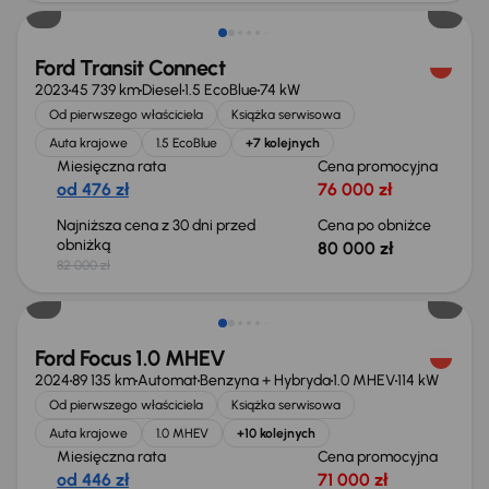
Ford Transit Connect
2023
45 739 km
Diesel
1.5 EcoBlue
74 kW
Od pierwszego właściciela
Książka serwisowa
Auta krajowe
1.5 EcoBlue
+7 kolejnych
Miesięczna rata
Cena promocyjna
od 476 zł
76 000 zł
Najniższa cena z 30 dni przed
Cena po obniżce
obniżką
80 000 zł
82 000 zł
Taniej o 2 000 zł
Ford Focus 1.0 MHEV
2024
89 135 km
Automat
Benzyna + Hybryda
1.0 MHEV
114 kW
Od pierwszego właściciela
Książka serwisowa
Auta krajowe
1.0 MHEV
+10 kolejnych
Miesięczna rata
Cena promocyjna
od 446 zł
71 000 zł