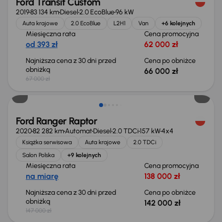
Ford Transit Custom
2019
83 134 km
Diesel
2.0 EcoBlue
96 kW
Auta krajowe
2.0 EcoBlue
L2H1
Van
+6 kolejnych
Miesięczna rata
Cena promocyjna
od 393 zł
62 000 zł
Najniższa cena z 30 dni przed
Cena po obniżce
obniżką
66 000 zł
67 000 zł
Taniej o 5 000 zł
Ford Ranger Raptor
2020
82 282 km
Automat
Diesel
2.0 TDCi
157 kW
4x4
Książka serwisowa
Auta krajowe
2.0 TDCi
Salon Polska
+9 kolejnych
Miesięczna rata
Cena promocyjna
na miarę
138 000 zł
Najniższa cena z 30 dni przed
Cena po obniżce
obniżką
142 000 zł
147 000 zł