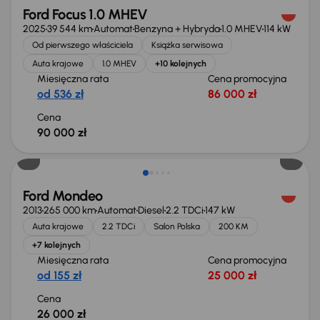
Ford Focus 1.0 MHEV
2025
39 544 km
Automat
Benzyna + Hybryda
1.0 MHEV
114 kW
Od pierwszego właściciela
Książka serwisowa
Auta krajowe
1.0 MHEV
+10 kolejnych
Miesięczna rata
Cena promocyjna
od 536 zł
86 000 zł
Cena
90 000 zł
Ford Mondeo
2013
265 000 km
Automat
Diesel
2.2 TDCi
147 kW
Auta krajowe
2.2 TDCi
Salon Polska
200 KM
+7 kolejnych
Miesięczna rata
Cena promocyjna
od 155 zł
25 000 zł
Cena
26 000 zł