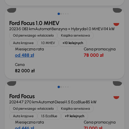
Świeżo skupione
Ford Focus 1.0 MHEV
2023
5 083 km
Automat
Benzyna + Hybryda
1.0 MHEV
114 kW
Od pierwszego właściciela
Książka serwisowa
Auta krajowe
1.0 MHEV
+10 kolejnych
Miesięczna rata
Cena promocyjna
od 488 zł
78 000 zł
Cena
82 000 zł
Taniej o 3 000 zł
Ford Focus
2024
47 270 km
Automat
Diesel
1.5 EcoBlue
85 kW
Od pierwszego właściciela
Książka serwisowa
Auta krajowe
1.5 EcoBlue
+9 kolejnych
Miesięczna rata
Cena promocyjna
od 446 zł
71 000 zł