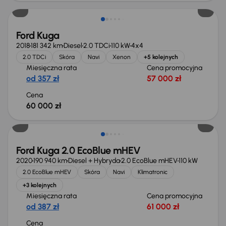
Ford Kuga
2018
181 342 km
Diesel
2.0 TDCi
110 kW
4x4
2.0 TDCi
Skóra
Navi
Xenon
+5 kolejnych
Miesięczna rata
Cena promocyjna
od 357 zł
57 000 zł
Cena
60 000 zł
Ford Kuga 2.0 EcoBlue mHEV
2020
190 940 km
Diesel + Hybryda
2.0 EcoBlue mHEV
110 kW
2.0 EcoBlue mHEV
Skóra
Navi
Klimatronic
+3 kolejnych
Miesięczna rata
Cena promocyjna
od 387 zł
61 000 zł
Cena