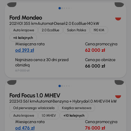
Ford Mondeo
2021
101 355 km
Automat
Diesel
2.0 EcoBlue
140 kW
Auta krajowe
2.0 EcoBlue
Salon Polska
190 KM
+6 kolejnych
Miesięczna rata
Cena promocyjna
od 393 zł
62 000 zł
Najniższa cena z 30 dni przed
Cena po obniżce
obniżką
66 000 zł
67 000 zł
Taniej o 2 000 zł
Ford Focus 1.0 MHEV
2023
13 561 km
Automat
Benzyna + Hybryda
1.0 MHEV
114 kW
Od pierwszego właściciela
Książka serwisowa
Auta krajowe
1.0 MHEV
+10 kolejnych
Miesięczna rata
Cena promocyjna
od 476 zł
76 000 zł