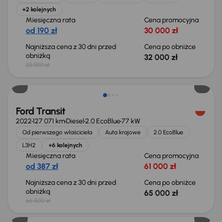
+2 kolejnych
Miesięczna rata
Cena promocyjna
od 190 zł
30 000 zł
Najniższa cena z 30 dni przed
Cena po obniżce
obniżką
32 000 zł
33 000 zł
Taniej o 1 500 zł
Ford Transit
2022
127 071 km
Diesel
2.0 EcoBlue
77 kW
Od pierwszego właściciela
Auta krajowe
2.0 EcoBlue
L3H2
+6 kolejnych
Miesięczna rata
Cena promocyjna
od 387 zł
61 000 zł
Najniższa cena z 30 dni przed
Cena po obniżce
obniżką
65 000 zł
66 500 zł
Taniej o 2 000 zł