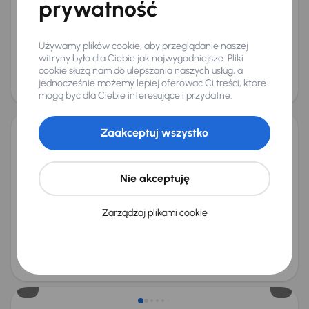
prywatność
Od pierwszego właściciela
Książka serwisowa
Auta krajowe
1.0 MHEV
+10 kolejnych
Miesięczna rata
Cena promocyjna
Używamy plików cookie, aby przeglądanie naszej
od 536 zł
86 000 zł
witryny było dla Ciebie jak najwygodniejsze. Pliki
cookie służą nam do ulepszania naszych usług, a
Cena
jednocześnie możemy lepiej oferować Ci treści, które
90 000 zł
Od nowego taniej o 29 999 zł
mogą być dla Ciebie interesujące i przydatne.
Zaakceptuj wszystko
Ford Focus 1.0 MHEV
2025
34 182 km
Automat
Benzyna + Hybryda
1.0 MHEV
114 kW
Nie akceptuję
Od pierwszego właściciela
Książka serwisowa
Auta krajowe
1.0 MHEV
+10 kolejnych
Miesięczna rata
Cena promocyjna
Zarządzaj plikami cookie
od 536 zł
86 000 zł
Cena
90 000 zł
Od nowego taniej o 29 999 zł