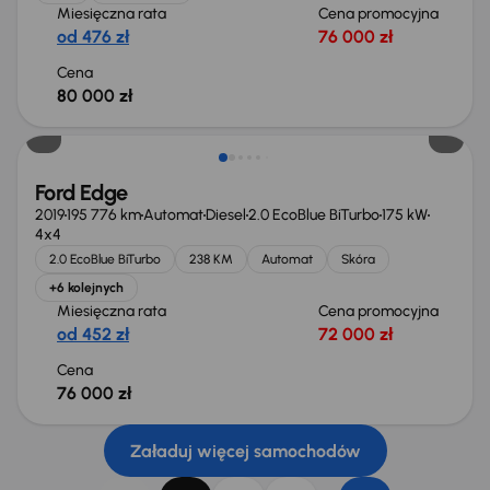
Miesięczna rata
Cena promocyjna
od 476 zł
76 000 zł
Cena
80 000 zł
Ford Edge
2019
195 776 km
Automat
Diesel
2.0 EcoBlue BiTurbo
175 kW
4x4
2.0 EcoBlue BiTurbo
238 KM
Automat
Skóra
+6 kolejnych
Miesięczna rata
Cena promocyjna
od 452 zł
72 000 zł
Cena
76 000 zł
Załaduj więcej samochodów