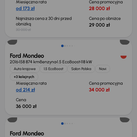
Miesięczna rata
Cena promocyjna
od 173 zł
28 000 zł
Najniższa cena z 30 dni przed
Cena po obniżce
obniżką
29 000 zł
30 000 zł
Ford Mondeo
2016
158 874 km
Benzyna
1.5 EcoBoost
118 kW
Auta krajowe
1.5 EcoBoost
Salon Polska
Navi
+3 kolejnych
Miesięczna rata
Cena promocyjna
od 214 zł
34 000 zł
Cena
36 000 zł
Taniej o 1 000 zł
Ford Mondeo