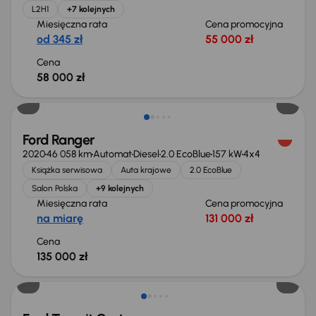
L2H1
+7 kolejnych
Miesięczna rata
Cena promocyjna
od 345 zł
55 000 zł
Cena
58 000 zł
Możliwość odliczenia VAT
Ford Ranger
2020
46 058 km
Automat
Diesel
2.0 EcoBlue
157 kW
4x4
Książka serwisowa
Auta krajowe
2.0 EcoBlue
Salon Polska
+9 kolejnych
Miesięczna rata
Cena promocyjna
na miarę
131 000 zł
Cena
135 000 zł
Taniej o 1 000 zł