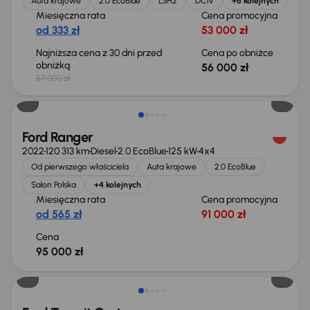
Auta krajowe
2.0 EcoBlue
L3H2
DCiV
+6 kolejnych
Miesięczna rata
Cena promocyjna
od 333 zł
53 000 zł
Najniższa cena z 30 dni przed
Cena po obniżce
obniżką
56 000 zł
57 000 zł
Możliwość odliczenia VAT
Ford Ranger
2022
120 313 km
Diesel
2.0 EcoBlue
125 kW
4x4
Od pierwszego właściciela
Auta krajowe
2.0 EcoBlue
Salon Polska
+4 kolejnych
Miesięczna rata
Cena promocyjna
od 565 zł
91 000 zł
Cena
95 000 zł
Taniej o 1 000 zł