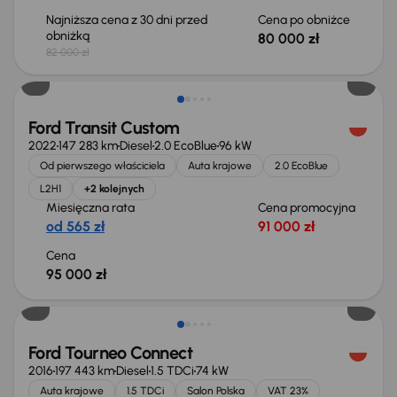
Najniższa cena z 30 dni przed
Cena po obniżce
obniżką
80 000 zł
82 000 zł
Świeżo skupione
Ford Transit Custom
2022
147 283 km
Diesel
2.0 EcoBlue
96 kW
Od pierwszego właściciela
Auta krajowe
2.0 EcoBlue
L2H1
+2 kolejnych
Miesięczna rata
Cena promocyjna
od 565 zł
91 000 zł
Cena
95 000 zł
Taniej o 1 000 zł
Ford Tourneo Connect
2016
197 443 km
Diesel
1.5 TDCi
74 kW
Auta krajowe
1.5 TDCi
Salon Polska
VAT 23%