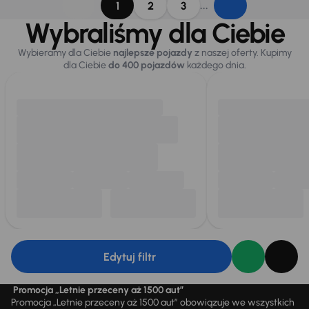
...
1
2
3
Wybraliśmy dla Ciebie
Wybieramy dla Ciebie
najlepsze pojazdy
z naszej oferty. Kupimy
dla Ciebie
do 400 pojazdów
każdego dnia.
Edytuj filtr
Promocja „Letnie przeceny aż 1500 aut”
Promocja „Letnie przeceny aż 1500 aut” obowiązuje we wszystkich