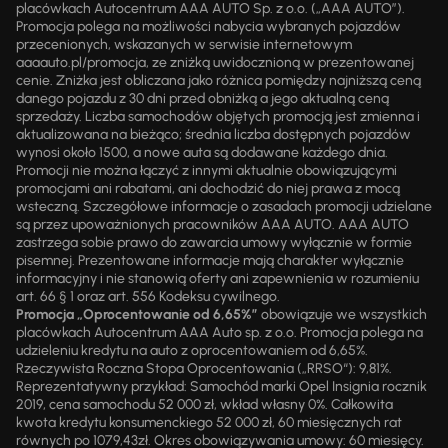
placówkach Autocentrum AAA AUTO Sp. z o.o. („AAA AUTO”).
Promocja polega na możliwości nabycia wybranych pojazdów
przecenionych, wskazanych w serwisie internetowym
aaaauto.pl/promocja, ze zniżką uwidocznioną w prezentowanej
cenie. Zniżka jest obliczana jako różnica pomiędzy najniższą ceną
danego pojazdu z 30 dni przed obniżką a jego aktualną ceną
sprzedaży. Liczba samochodów objętych promocją jest zmienna i
aktualizowana na bieżąco; średnia liczba dostępnych pojazdów
wynosi około 1500, a nowe auta są dodawane każdego dnia.
Promocji nie można łączyć z innymi aktualnie obowiązującymi
promocjami ani rabatami, ani dochodzić do niej prawa z mocą
wsteczną. Szczegółowe informacje o zasadach promocji udzielane
są przez upoważnionych pracowników AAA AUTO. AAA AUTO
zastrzega sobie prawo do zawarcia umowy wyłącznie w formie
pisemnej. Prezentowane informacje mają charakter wyłącznie
informacyjny i nie stanowią oferty ani zapewnienia w rozumieniu
art. 66 § 1 oraz art. 556 Kodeksu cywilnego.
Promocja „Oprocentowanie od 6,65%”
obowiązuje we wszystkich
placówkach Autocentrum AAA Auto sp. z o.o. Promocja polega na
udzieleniu kredytu na auto z oprocentowaniem od 6,65%.
Rzeczywista Roczna Stopa Oprocentowania („RRSO“): 9,81%.
Reprezentatywny przykład: Samochód marki Opel Insignia rocznik
2019, cena samochodu 52 000 zł, wkład własny 0%. Całkowita
kwota kredytu konsumenckiego 52 000 zł, 60 miesięcznych rat
równych po 1079,43zł. Okres obowiązywania umowy: 60 miesięcy.