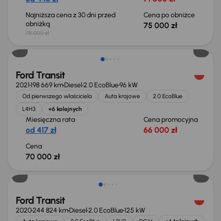
Najniższa cena z 30 dni przed
Cena po obniżce
obniżką
75 000 zł
78 000 zł
Możliwość odliczenia VAT
Ford Transit
2021
198 669 km
Diesel
2.0 EcoBlue
96 kW
Od pierwszego właściciela
Auta krajowe
2.0 EcoBlue
L4H3
+6 kolejnych
Miesięczna rata
Cena promocyjna
od 417 zł
66 000 zł
Cena
70 000 zł
Taniej o 1 000 zł
Ford Transit
2020
244 824 km
Diesel
2.0 EcoBlue
125 kW