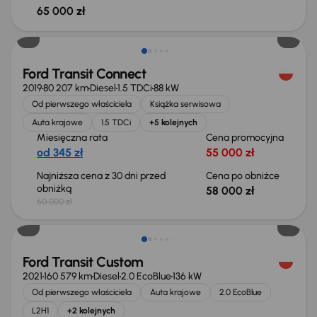
65 000 zł
Taniej o 2 000 zł
Ford Transit Connect
2019
80 207 km
Diesel
1.5 TDCi
88 kW
Od pierwszego właściciela
Książka serwisowa
Auta krajowe
1.5 TDCi
+5 kolejnych
Miesięczna rata
Cena promocyjna
od 345 zł
55 000 zł
Najniższa cena z 30 dni przed
Cena po obniżce
obniżką
58 000 zł
60 000 zł
Możliwość odliczenia VAT
Ford Transit Custom
2021
160 579 km
Diesel
2.0 EcoBlue
136 kW
Od pierwszego właściciela
Auta krajowe
2.0 EcoBlue
L2H1
+2 kolejnych