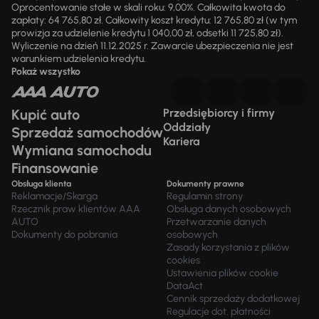
Oprocentowanie stałe w skali roku: 9,00%. Całkowita kwota do
zapłaty: 64 765,80 zł. Całkowity koszt kredytu: 12 765,80 zł (w tym
prowizja za udzielenie kredytu 1 040,00 zł, odsetki 11 725,80 zł).
Wyliczenie na dzień 11.12.2025 r. Zawarcie ubezpieczenia nie jest
warunkiem udzielenia kredytu.
Pokaż wszystko
Kupić auto
Przedsiębiorcy i firmy
Oddziały
Sprzedaż samochodów
Kariera
Wymiana samochodu
Finansowanie
Obsługa klienta
Dokumenty prawne
Reklamacje/Skarga
Regulamin strony
Rzecznik praw klientów AAA
Obsługa danych osobowych
AUTO
Przetwarzanie danych
Dokumenty do pobrania
osobowych
Zasady korzystania z plików
cookies
Ustawienia plików cookie
DataAct
Cennik sprzedaży dodatkowej
Regulacje dot. płatności