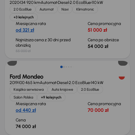
2020
134 920 km
Automat
Diesel
2.0 EcoBlue
110 kW
2.0 EcoBlue
Automat
Navi
Klimatronic
+3 kolejnych
Miesięczna rata
Cena promocyjna
od 321 zł
51 000 zł
Najniższa cena z 30 dni przed
Cena po obniżce
obniżką
54 000 zł
55 000 zł
Ford Mondeo
2019
100 465 km
Automat
Diesel
2.0 EcoBlue
140 kW
Książka serwisowa
Auta krajowe
2.0 EcoBlue
Salon Polska
+9 kolejnych
Miesięczna rata
Cena promocyjna
od 440 zł
70 000 zł
Cena
74 000 zł
Taniej o 1 000 zł