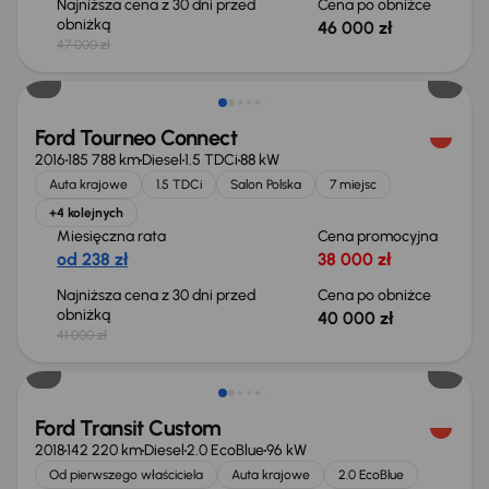
Najniższa cena z 30 dni przed
Cena po obniżce
obniżką
46 000 zł
47 000 zł
Taniej o 1 000 zł
Ford Tourneo Connect
2016
185 788 km
Diesel
1.5 TDCi
88 kW
Auta krajowe
1.5 TDCi
Salon Polska
7 miejsc
+4 kolejnych
Miesięczna rata
Cena promocyjna
od 238 zł
38 000 zł
Najniższa cena z 30 dni przed
Cena po obniżce
obniżką
40 000 zł
41 000 zł
Możliwość odliczenia VAT
Ford Transit Custom
2018
142 220 km
Diesel
2.0 EcoBlue
96 kW
Od pierwszego właściciela
Auta krajowe
2.0 EcoBlue