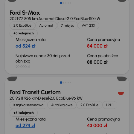
Ford S-Max
2021
77 805 km
Automat
Diesel
2.0 EcoBlue
110 kW
2.0 EcoBlue
Automat
7 miejsc
VAT 23%
+5 kolejnych
Miesięczna rata
Cena promocyjna
od 524 zł
84 000 zł
Najniższa cena z 30 dni przed
Cena po obniżce
obniżką
88 000 zł
90 000 zł
Taniej o 1 000 zł
Ford Transit Custom
2019
211 926 km
Diesel
2.0 EcoBlue
96 kW
Książka serwisowa
Auta krajowe
2.0 EcoBlue
L2H1
+6 kolejnych
Miesięczna rata
Cena promocyjna
od 274 zł
43 000 zł