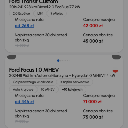
Ford Transit Custom
2016
241 928 km
Diesel
2.0 EcoBlue
77 kW
2.0 EcoBlue
L1H1
9 Miejsc
Miesięczna rata
Cena promocyjna
od 268 zł
42 000 zł
Najniższa cena z 30 dni przed
Cena po obniżce
obniżką
45 000 zł
46 000 zł
Taniej o 2 000 zł
Ford Focus 1.0 MHEV
2024
81 965 km
Automat
Benzyna + Hybryda
1.0 MHEV
114 kW
Od pierwszego właściciela
Książka serwisowa
Auta krajowe
1.0 MHEV
+10 kolejnych
Miesięczna rata
Cena promocyjna
od 446 zł
71 000 zł
Najniższa cena z 30 dni przed
Cena po obniżce
obniżką
75 000 zł
77 000 zł
Taniej o 2 000 zł