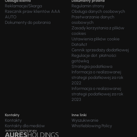
Obsługa klienta
Dokumenty prawne
Reklamacje/Skarga
Regulamin strony
Rzecznik praw klientów AAA
Obsługa danych osobowych
AUTO
Przetwarzanie danych
Dokumenty do pobrania
osobowych
Zasady korzystania z plików
cookies
Ustawienia plików cookie
DataAct
Cennik sprzedaży dodatkowej
Regulacje dot. płatności
gotówką
Strategia podatkowa
Informacja o realizowanej
strategii podatkowej za rok
2022
Informacja o realizowanej
strategii podatkowej za rok
2023
Kontakty
Inne linki
Kontakty
Wyszukiwanie
Kontakty dla mediów
Whistleblowing Policy
Jesteśmy częścią grupy