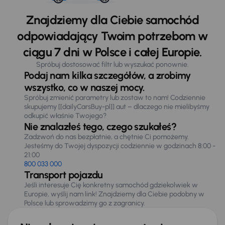
Znajdziemy dla Ciebie samochód
odpowiadający Twoim potrzebom w
ciągu 7 dni w Polsce i całej Europie.
Spróbuj dostosować filtr lub wyszukać ponownie.
Podaj nam kilka szczegółów, a zrobimy
wszystko, co w naszej mocy.
Spróbuj zmienić parametry lub zostaw to nam! Codziennie
skupujemy [[dailyCarsBuy-pl]] aut – dlaczego nie mielibyśmy
odkupić właśnie Twojego?
Nie znalazłeś tego, czego szukałeś?
Zadzwoń do nas bezpłatnie, a chętnie Ci pomożemy.
Jesteśmy do Twojej dyspozycji codziennie w godzinach 8:00 -
21:00
800 033 000
Transport pojazdu
Jeśli interesuje Cię konkretny samochód gdziekolwiek w
Europie, wyślij nam link! Znajdziemy dla Ciebie podobny w
Polsce lub sprowadzimy go z zagranicy.