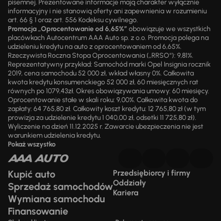
pisemnej. Prezentowane informacje mają charakter wyłącznie
informacyjny i nie stanowią oferty ani zapewnienia w rozumieniu
art. 66 § 1 oraz art. 556 Kodeksu cywilnego.
Promocja „Oprocentowanie od 6,65%”
obowiązuje we wszystkich
placówkach Autocentrum AAA Auto sp. z o.o. Promocja polega na
udzieleniu kredytu na auto z oprocentowaniem od 6,65%.
Rzeczywista Roczna Stopa Oprocentowania („RRSO“): 9,81%.
Reprezentatywny przykład: Samochód marki Opel Insignia rocznik
2019, cena samochodu 52 000 zł, wkład własny 0%. Całkowita
kwota kredytu konsumenckiego 52 000 zł, 60 miesięcznych rat
równych po 1079,43zł. Okres obowiązywania umowy: 60 miesięcy.
Oprocentowanie stałe w skali roku: 9,00%. Całkowita kwota do
zapłaty: 64 765,80 zł. Całkowity koszt kredytu: 12 765,80 zł (w tym
prowizja za udzielenie kredytu 1 040,00 zł, odsetki 11 725,80 zł).
Wyliczenie na dzień 11.12.2025 r. Zawarcie ubezpieczenia nie jest
warunkiem udzielenia kredytu.
Pokaż wszystko
Kupić auto
Przedsiębiorcy i firmy
Oddziały
Sprzedaż samochodów
Kariera
Wymiana samochodu
Finansowanie