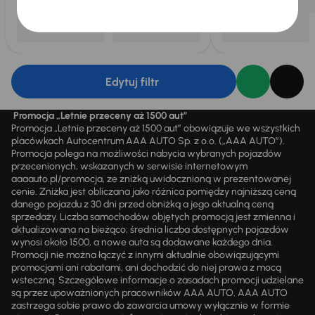
Edytuj filtr
Promocja „Letnie przeceny aż 1500 aut”
Promocja „Letnie przeceny aż 1500 aut” obowiązuje we wszystkich
placówkach Autocentrum AAA AUTO Sp. z o.o. („AAA AUTO”).
Promocja polega na możliwości nabycia wybranych pojazdów
przecenionych, wskazanych w serwisie internetowym
aaaauto.pl/promocja, ze zniżką uwidocznioną w prezentowanej
cenie. Zniżka jest obliczana jako różnica pomiędzy najniższą ceną
danego pojazdu z 30 dni przed obniżką a jego aktualną ceną
sprzedaży. Liczba samochodów objętych promocją jest zmienna i
aktualizowana na bieżąco; średnia liczba dostępnych pojazdów
wynosi około 1500, a nowe auta są dodawane każdego dnia.
Promocji nie można łączyć z innymi aktualnie obowiązującymi
promocjami ani rabatami, ani dochodzić do niej prawa z mocą
wsteczną. Szczegółowe informacje o zasadach promocji udzielane
są przez upoważnionych pracowników AAA AUTO. AAA AUTO
zastrzega sobie prawo do zawarcia umowy wyłącznie w formie