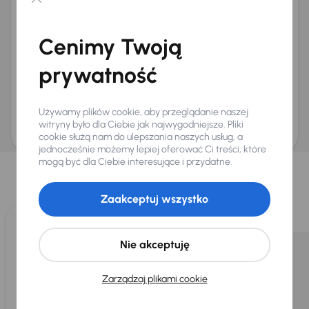
Chcę otrzymywać informacje o ofertach rabatowych
Na e-mail
(opcjonalnie)
Cenimy Twoją
Na numer telefonu
(opcjonalnie)
prywatność
Wyślij zapytanie
Zwracamy uwagę, że umówienie spotkania nie jest równoznaczne z rezerwacją
ani zagwarantowaną dostępnością pojazdu. AURES Holdings a.s., z siedzibą
Używamy plików cookie, aby przeglądanie naszej
Dopraváků 874/15, Čimice, 184 00 Praga 8, będzie przechowywać i przetwarzać
Twoje dane osobowe zgodnie z zasadami ochrony i przetwarzania
danych
witryny było dla Ciebie jak najwygodniejsze. Pliki
osobowych
.
cookie służą nam do ulepszania naszych usług, a
jednocześnie możemy lepiej oferować Ci treści, które
Wybraliśmy dla Ciebie
mogą być dla Ciebie interesujące i przydatne.
Wybieramy dla Ciebie
najlepsze pojazdy
z naszej oferty. Kupimy
dla Ciebie
do 400 pojazdów
każdego dnia.
Zaakceptuj wszystko
Nie akceptuję
Zarządzaj plikami cookie