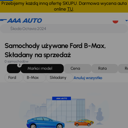
Ford
B-Max
Składany
Anuluj wszystko
Przebijemy każdą inną ofertę SKUPU. Darmowa wycena auta
online
TU
.
Samochody używane Ford B-Max,
Składany na sprzedaż
0 samochodów
3
Marka i model
Cena
Rata
R
Ford
B-Max
Składany
Anuluj wszystko