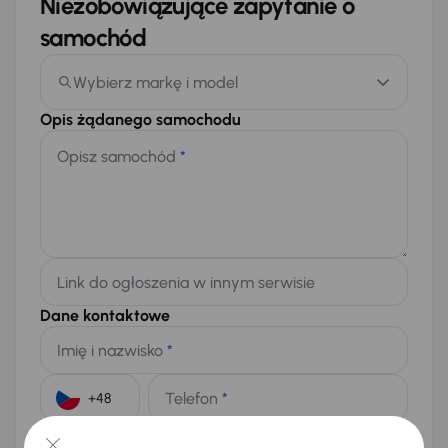
Niezobowiązujące zapytanie o
samochód
Wybierz markę i model
Opis żądanego samochodu
Opisz samochód
*
Link do ogłoszenia w innym serwisie
Dane kontaktowe
Imię i nazwisko
*
Telefon
*
+48
E-mail
*