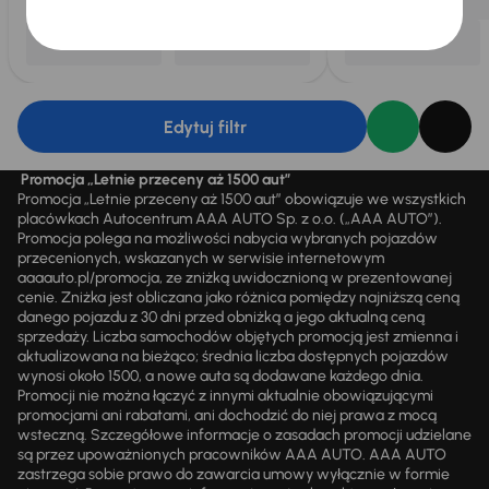
Edytuj filtr
Promocja „Letnie przeceny aż 1500 aut”
Promocja „Letnie przeceny aż 1500 aut” obowiązuje we wszystkich
placówkach Autocentrum AAA AUTO Sp. z o.o. („AAA AUTO”).
Promocja polega na możliwości nabycia wybranych pojazdów
przecenionych, wskazanych w serwisie internetowym
aaaauto.pl/promocja, ze zniżką uwidocznioną w prezentowanej
cenie. Zniżka jest obliczana jako różnica pomiędzy najniższą ceną
danego pojazdu z 30 dni przed obniżką a jego aktualną ceną
sprzedaży. Liczba samochodów objętych promocją jest zmienna i
aktualizowana na bieżąco; średnia liczba dostępnych pojazdów
wynosi około 1500, a nowe auta są dodawane każdego dnia.
Promocji nie można łączyć z innymi aktualnie obowiązującymi
promocjami ani rabatami, ani dochodzić do niej prawa z mocą
wsteczną. Szczegółowe informacje o zasadach promocji udzielane
są przez upoważnionych pracowników AAA AUTO. AAA AUTO
zastrzega sobie prawo do zawarcia umowy wyłącznie w formie