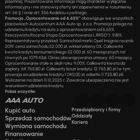
pisemnej. Prezentowane informacje mają charakter wyłącznie
informacyjny i nie stanowią oferty ani zapewnienia w rozumieniu
art. 66 § 1 oraz art. 556 Kodeksu cywilnego.
Promocja „Oprocentowanie od 6,65%”
obowiązuje we wszystkich
placówkach Autocentrum AAA Auto sp. z o.o. Promocja polega na
udzieleniu kredytu na auto z oprocentowaniem od 6,65%.
Rzeczywista Roczna Stopa Oprocentowania („RRSO“): 9,81%.
Reprezentatywny przykład: Samochód marki Opel Insignia rocznik
2019, cena samochodu 52 000 zł, wkład własny 0%. Całkowita
kwota kredytu konsumenckiego 52 000 zł, 60 miesięcznych rat
równych po 1079,43zł. Okres obowiązywania umowy: 60 miesięcy.
Oprocentowanie stałe w skali roku: 9,00%. Całkowita kwota do
zapłaty: 64 765,80 zł. Całkowity koszt kredytu: 12 765,80 zł (w tym
prowizja za udzielenie kredytu 1 040,00 zł, odsetki 11 725,80 zł).
Wyliczenie na dzień 11.12.2025 r. Zawarcie ubezpieczenia nie jest
warunkiem udzielenia kredytu.
Pokaż wszystko
Kupić auto
Przedsiębiorcy i firmy
Oddziały
Sprzedaż samochodów
Kariera
Wymiana samochodu
Finansowanie