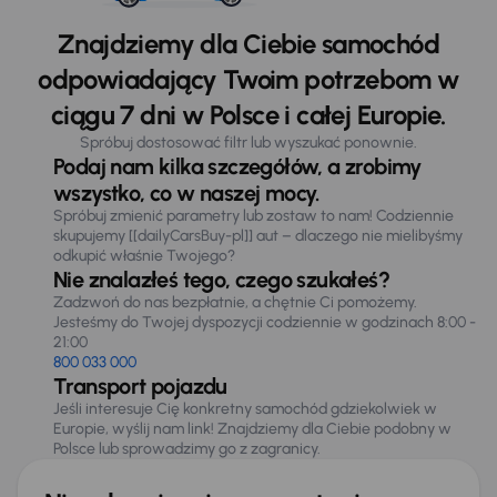
Znajdziemy dla Ciebie samochód
odpowiadający Twoim potrzebom w
ciągu 7 dni w Polsce i całej Europie.
Spróbuj dostosować filtr lub wyszukać ponownie.
Podaj nam kilka szczegółów, a zrobimy
wszystko, co w naszej mocy.
Spróbuj zmienić parametry lub zostaw to nam! Codziennie
skupujemy [[dailyCarsBuy-pl]] aut – dlaczego nie mielibyśmy
odkupić właśnie Twojego?
Nie znalazłeś tego, czego szukałeś?
Zadzwoń do nas bezpłatnie, a chętnie Ci pomożemy.
Jesteśmy do Twojej dyspozycji codziennie w godzinach 8:00 -
21:00
800 033 000
Transport pojazdu
Jeśli interesuje Cię konkretny samochód gdziekolwiek w
Europie, wyślij nam link! Znajdziemy dla Ciebie podobny w
Polsce lub sprowadzimy go z zagranicy.