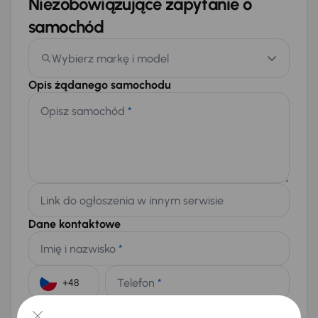
Niezobowiązujące zapytanie o
samochód
Wybierz markę i model
Opis żądanego samochodu
Opisz samochód
*
Link do ogłoszenia w innym serwisie
Dane kontaktowe
Imię i nazwisko
*
Telefon
*
+48
E-mail
*