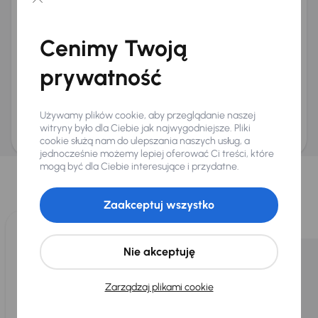
Chcę otrzymywać informacje o ofertach rabatowych
Na e-mail
(opcjonalnie)
Cenimy Twoją
Na numer telefonu
(opcjonalnie)
prywatność
Wyślij zapytanie
Zwracamy uwagę, że umówienie spotkania nie jest równoznaczne z rezerwacją
ani zagwarantowaną dostępnością pojazdu. AURES Holdings a.s., z siedzibą
Używamy plików cookie, aby przeglądanie naszej
Dopraváků 874/15, Čimice, 184 00 Praga 8, będzie przechowywać i przetwarzać
Twoje dane osobowe zgodnie z zasadami ochrony i przetwarzania
danych
witryny było dla Ciebie jak najwygodniejsze. Pliki
osobowych
.
cookie służą nam do ulepszania naszych usług, a
jednocześnie możemy lepiej oferować Ci treści, które
Wybraliśmy dla Ciebie
mogą być dla Ciebie interesujące i przydatne.
Wybieramy dla Ciebie
najlepsze pojazdy
z naszej oferty. Kupimy
dla Ciebie
do 400 pojazdów
każdego dnia.
Zaakceptuj wszystko
Nie akceptuję
Zarządzaj plikami cookie