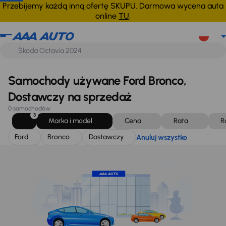
Ford
Bronco
Dostawczy
Anuluj wszystko
Przebijemy każdą inną ofertę SKUPU. Darmowa wycena auta
online
TU
.
Samochody używane Ford Bronco,
Dostawczy na sprzedaż
0 samochodów
3
Marka i model
Cena
Rata
R
Ford
Bronco
Dostawczy
Anuluj wszystko