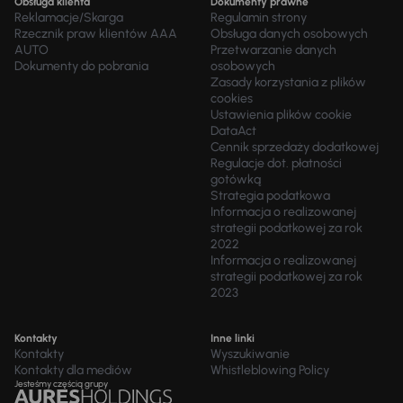
Obsługa klienta
Dokumenty prawne
Reklamacje/Skarga
Regulamin strony
Rzecznik praw klientów AAA
Obsługa danych osobowych
AUTO
Przetwarzanie danych
Dokumenty do pobrania
osobowych
Zasady korzystania z plików
cookies
Ustawienia plików cookie
DataAct
Cennik sprzedaży dodatkowej
Regulacje dot. płatności
gotówką
Strategia podatkowa
Informacja o realizowanej
strategii podatkowej za rok
2022
Informacja o realizowanej
strategii podatkowej za rok
2023
Kontakty
Inne linki
Kontakty
Wyszukiwanie
Kontakty dla mediów
Whistleblowing Policy
Jesteśmy częścią grupy