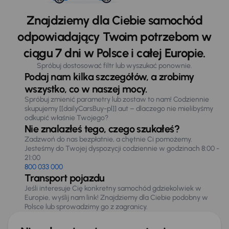
Znajdziemy dla Ciebie samochód
odpowiadający Twoim potrzebom w
ciągu 7 dni w Polsce i całej Europie.
Spróbuj dostosować filtr lub wyszukać ponownie.
Podaj nam kilka szczegółów, a zrobimy
wszystko, co w naszej mocy.
Spróbuj zmienić parametry lub zostaw to nam! Codziennie
skupujemy [[dailyCarsBuy-pl]] aut – dlaczego nie mielibyśmy
odkupić właśnie Twojego?
Nie znalazłeś tego, czego szukałeś?
Zadzwoń do nas bezpłatnie, a chętnie Ci pomożemy.
Jesteśmy do Twojej dyspozycji codziennie w godzinach 8:00 -
21:00
800 033 000
Transport pojazdu
Jeśli interesuje Cię konkretny samochód gdziekolwiek w
Europie, wyślij nam link! Znajdziemy dla Ciebie podobny w
Polsce lub sprowadzimy go z zagranicy.