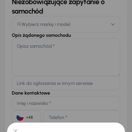
Niezobowiązujące zapytanie o
samochód
Wybierz markę i model
Opis żądanego samochodu
Opisz samochód
*
Link do ogłoszenia w innym serwisie
Dane kontaktowe
Imię i nazwisko
*
Telefon
*
+48
E-mail
*