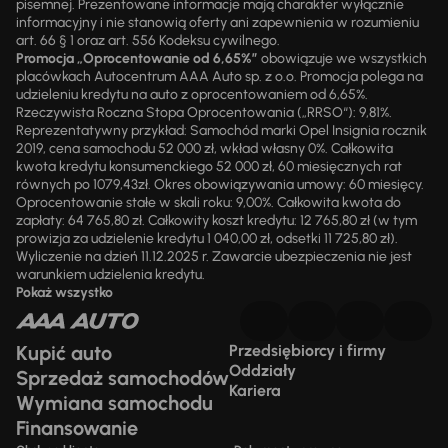
pisemnej. Prezentowane informacje mają charakter wyłącznie
informacyjny i nie stanowią oferty ani zapewnienia w rozumieniu
art. 66 § 1 oraz art. 556 Kodeksu cywilnego.
Promocja „Oprocentowanie od 6,65%”
obowiązuje we wszystkich
placówkach Autocentrum AAA Auto sp. z o.o. Promocja polega na
udzieleniu kredytu na auto z oprocentowaniem od 6,65%.
Rzeczywista Roczna Stopa Oprocentowania („RRSO“): 9,81%.
Reprezentatywny przykład: Samochód marki Opel Insignia rocznik
2019, cena samochodu 52 000 zł, wkład własny 0%. Całkowita
kwota kredytu konsumenckiego 52 000 zł, 60 miesięcznych rat
równych po 1079,43zł. Okres obowiązywania umowy: 60 miesięcy.
Oprocentowanie stałe w skali roku: 9,00%. Całkowita kwota do
zapłaty: 64 765,80 zł. Całkowity koszt kredytu: 12 765,80 zł (w tym
prowizja za udzielenie kredytu 1 040,00 zł, odsetki 11 725,80 zł).
Wyliczenie na dzień 11.12.2025 r. Zawarcie ubezpieczenia nie jest
warunkiem udzielenia kredytu.
Pokaż wszystko
Kupić auto
Przedsiębiorcy i firmy
Oddziały
Sprzedaż samochodów
Kariera
Wymiana samochodu
Finansowanie