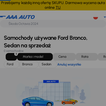
Ford
Bronco
Sedan
Anuluj wszystko
Przebijemy każdą inną ofertę SKUPU. Darmowa wycena auta
online
TU
.
Samochody używane Ford Bronco,
Sedan na sprzedaż
0 samochodów
3
Marka i model
Cena
Rata
R
Ford
Bronco
Sedan
Anuluj wszystko