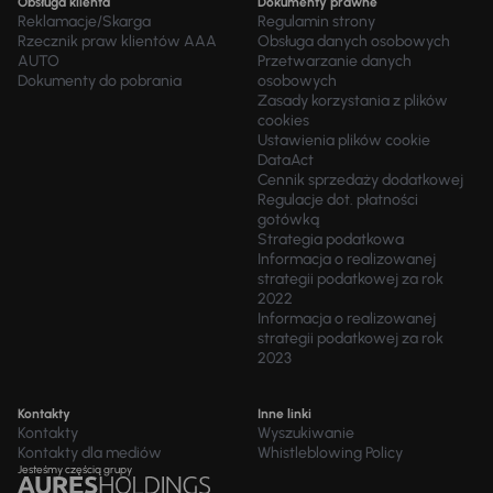
Obsługa klienta
Dokumenty prawne
Reklamacje/Skarga
Regulamin strony
Rzecznik praw klientów AAA
Obsługa danych osobowych
AUTO
Przetwarzanie danych
Dokumenty do pobrania
osobowych
Zasady korzystania z plików
cookies
Ustawienia plików cookie
DataAct
Cennik sprzedaży dodatkowej
Regulacje dot. płatności
gotówką
Strategia podatkowa
Informacja o realizowanej
strategii podatkowej za rok
2022
Informacja o realizowanej
strategii podatkowej za rok
2023
Kontakty
Inne linki
Kontakty
Wyszukiwanie
Kontakty dla mediów
Whistleblowing Policy
Jesteśmy częścią grupy