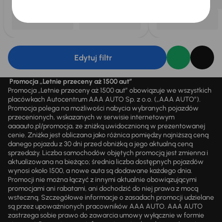
Edytuj filtr
Promocja „Letnie przeceny aż 1500 aut”
Promocja „Letnie przeceny aż 1500 aut” obowiązuje we wszystkich
placówkach Autocentrum AAA AUTO Sp. z o.o. („AAA AUTO”).
Promocja polega na możliwości nabycia wybranych pojazdów
przecenionych, wskazanych w serwisie internetowym
aaaauto.pl/promocja, ze zniżką uwidocznioną w prezentowanej
cenie. Zniżka jest obliczana jako różnica pomiędzy najniższą ceną
danego pojazdu z 30 dni przed obniżką a jego aktualną ceną
sprzedaży. Liczba samochodów objętych promocją jest zmienna i
aktualizowana na bieżąco; średnia liczba dostępnych pojazdów
wynosi około 1500, a nowe auta są dodawane każdego dnia.
Promocji nie można łączyć z innymi aktualnie obowiązującymi
promocjami ani rabatami, ani dochodzić do niej prawa z mocą
wsteczną. Szczegółowe informacje o zasadach promocji udzielane
są przez upoważnionych pracowników AAA AUTO. AAA AUTO
zastrzega sobie prawo do zawarcia umowy wyłącznie w formie