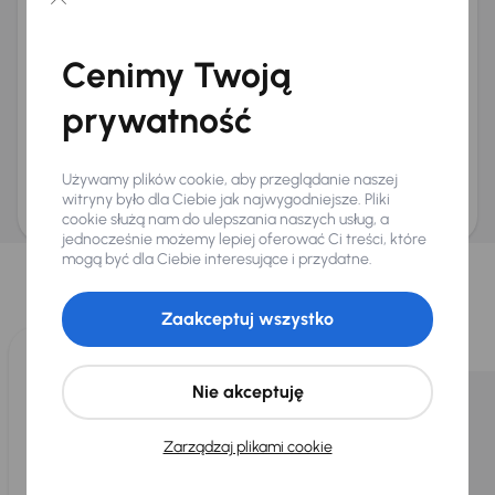
Chcę otrzymywać informacje o ofertach rabatowych
Na e-mail
(opcjonalnie)
Cenimy Twoją
Na numer telefonu
(opcjonalnie)
prywatność
Wyślij zapytanie
Zwracamy uwagę, że umówienie spotkania nie jest równoznaczne z rezerwacją
ani zagwarantowaną dostępnością pojazdu. AURES Holdings a.s., z siedzibą
Używamy plików cookie, aby przeglądanie naszej
Dopraváků 874/15, Čimice, 184 00 Praga 8, będzie przechowywać i przetwarzać
Twoje dane osobowe zgodnie z zasadami ochrony i przetwarzania
danych
witryny było dla Ciebie jak najwygodniejsze. Pliki
osobowych
.
cookie służą nam do ulepszania naszych usług, a
jednocześnie możemy lepiej oferować Ci treści, które
Wybraliśmy dla Ciebie
mogą być dla Ciebie interesujące i przydatne.
Wybieramy dla Ciebie
najlepsze pojazdy
z naszej oferty. Kupimy
dla Ciebie
do 400 pojazdów
każdego dnia.
Zaakceptuj wszystko
Nie akceptuję
Zarządzaj plikami cookie