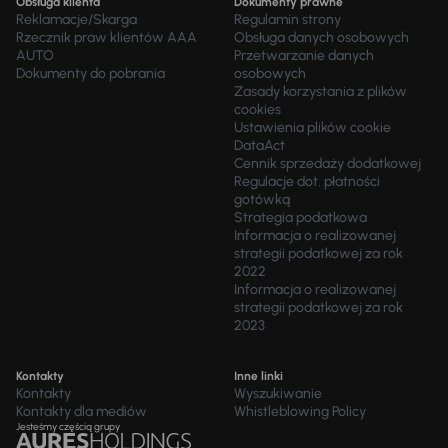
Obsługa klienta
Dokumenty prawne
Reklamacje/Skarga
Regulamin strony
Rzecznik praw klientów AAA
Obsługa danych osobowych
AUTO
Przetwarzanie danych
Dokumenty do pobrania
osobowych
Zasady korzystania z plików
cookies
Ustawienia plików cookie
DataAct
Cennik sprzedaży dodatkowej
Regulacje dot. płatności
gotówką
Strategia podatkowa
Informacja o realizowanej
strategii podatkowej za rok
2022
Informacja o realizowanej
strategii podatkowej za rok
2023
Kontakty
Inne linki
Kontakty
Wyszukiwanie
Kontakty dla mediów
Whistleblowing Policy
Jesteśmy częścią grupy