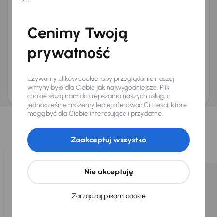
Chcę otrzymywać informacje o ofertach rabatowych
Na e-mail
(opcjonalnie)
Cenimy Twoją
Na numer telefonu
(opcjonalnie)
prywatność
Wyślij zapytanie
Zwracamy uwagę, że umówienie spotkania nie jest równoznaczne z rezerwacją
ani zagwarantowaną dostępnością pojazdu. AURES Holdings a.s., z siedzibą
Używamy plików cookie, aby przeglądanie naszej
Dopraváků 874/15, Čimice, 184 00 Praga 8, będzie przechowywać i przetwarzać
Twoje dane osobowe zgodnie z zasadami ochrony i przetwarzania
danych
witryny było dla Ciebie jak najwygodniejsze. Pliki
osobowych
.
cookie służą nam do ulepszania naszych usług, a
jednocześnie możemy lepiej oferować Ci treści, które
Wybraliśmy dla Ciebie
mogą być dla Ciebie interesujące i przydatne.
Wybieramy dla Ciebie
najlepsze pojazdy
z naszej oferty. Kupimy
dla Ciebie
do 400 pojazdów
każdego dnia.
Zaakceptuj wszystko
Nie akceptuję
Zarządzaj plikami cookie