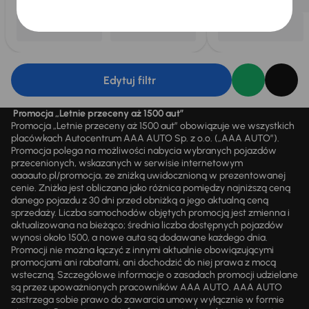
Edytuj filtr
Promocja „Letnie przeceny aż 1500 aut”
Promocja „Letnie przeceny aż 1500 aut” obowiązuje we wszystkich
placówkach Autocentrum AAA AUTO Sp. z o.o. („AAA AUTO”).
Promocja polega na możliwości nabycia wybranych pojazdów
przecenionych, wskazanych w serwisie internetowym
aaaauto.pl/promocja, ze zniżką uwidocznioną w prezentowanej
cenie. Zniżka jest obliczana jako różnica pomiędzy najniższą ceną
danego pojazdu z 30 dni przed obniżką a jego aktualną ceną
sprzedaży. Liczba samochodów objętych promocją jest zmienna i
aktualizowana na bieżąco; średnia liczba dostępnych pojazdów
wynosi około 1500, a nowe auta są dodawane każdego dnia.
Promocji nie można łączyć z innymi aktualnie obowiązującymi
promocjami ani rabatami, ani dochodzić do niej prawa z mocą
wsteczną. Szczegółowe informacje o zasadach promocji udzielane
są przez upoważnionych pracowników AAA AUTO. AAA AUTO
zastrzega sobie prawo do zawarcia umowy wyłącznie w formie