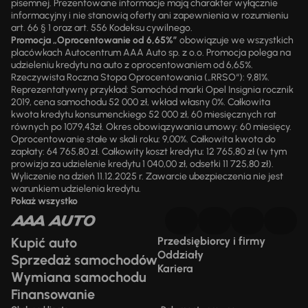
pisemnej. Prezentowane informacje mają charakter wyłącznie
informacyjny i nie stanowią oferty ani zapewnienia w rozumieniu
art. 66 § 1 oraz art. 556 Kodeksu cywilnego.
Promocja „Oprocentowanie od 6,65%”
obowiązuje we wszystkich
placówkach Autocentrum AAA Auto sp. z o.o. Promocja polega na
udzieleniu kredytu na auto z oprocentowaniem od 6,65%.
Rzeczywista Roczna Stopa Oprocentowania („RRSO“): 9,81%.
Reprezentatywny przykład: Samochód marki Opel Insignia rocznik
2019, cena samochodu 52 000 zł, wkład własny 0%. Całkowita
kwota kredytu konsumenckiego 52 000 zł, 60 miesięcznych rat
równych po 1079,43zł. Okres obowiązywania umowy: 60 miesięcy.
Oprocentowanie stałe w skali roku: 9,00%. Całkowita kwota do
zapłaty: 64 765,80 zł. Całkowity koszt kredytu: 12 765,80 zł (w tym
prowizja za udzielenie kredytu 1 040,00 zł, odsetki 11 725,80 zł).
Wyliczenie na dzień 11.12.2025 r. Zawarcie ubezpieczenia nie jest
warunkiem udzielenia kredytu.
Pokaż wszystko
Kupić auto
Przedsiębiorcy i firmy
Oddziały
Sprzedaż samochodów
Kariera
Wymiana samochodu
Finansowanie