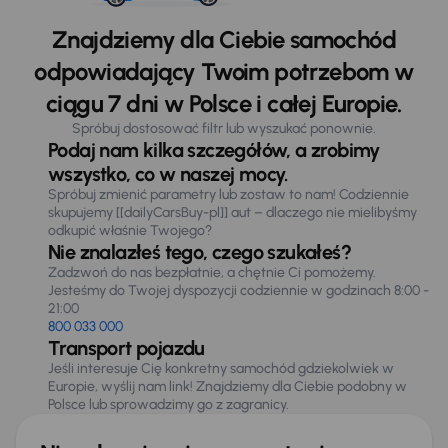
Znajdziemy dla Ciebie samochód
odpowiadający Twoim potrzebom w
ciągu 7 dni w Polsce i całej Europie.
Spróbuj dostosować filtr lub wyszukać ponownie.
Podaj nam kilka szczegółów, a zrobimy
wszystko, co w naszej mocy.
Spróbuj zmienić parametry lub zostaw to nam! Codziennie
skupujemy [[dailyCarsBuy-pl]] aut – dlaczego nie mielibyśmy
odkupić właśnie Twojego?
Nie znalazłeś tego, czego szukałeś?
Zadzwoń do nas bezpłatnie, a chętnie Ci pomożemy.
Jesteśmy do Twojej dyspozycji codziennie w godzinach 8:00 -
21:00
800 033 000
Transport pojazdu
Jeśli interesuje Cię konkretny samochód gdziekolwiek w
Europie, wyślij nam link! Znajdziemy dla Ciebie podobny w
Polsce lub sprowadzimy go z zagranicy.