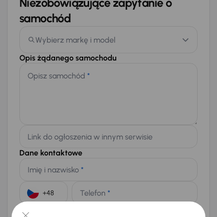
Niezobowiązujące zapytanie o
samochód
Wybierz markę i model
Opis żądanego samochodu
Opisz samochód
*
Link do ogłoszenia w innym serwisie
Dane kontaktowe
Imię i nazwisko
*
Telefon
*
+48
E-mail
*