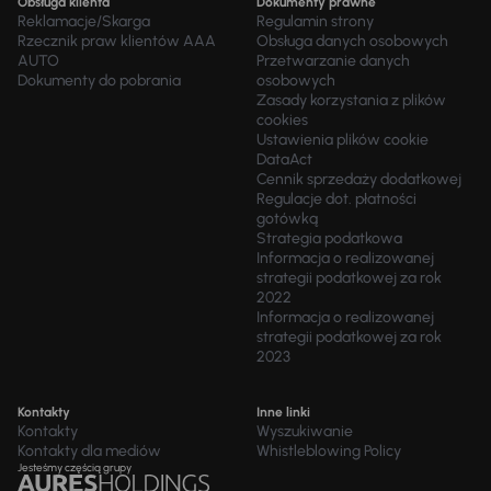
Obsługa klienta
Dokumenty prawne
Reklamacje/Skarga
Regulamin strony
Rzecznik praw klientów AAA
Obsługa danych osobowych
AUTO
Przetwarzanie danych
Dokumenty do pobrania
osobowych
Zasady korzystania z plików
cookies
Ustawienia plików cookie
DataAct
Cennik sprzedaży dodatkowej
Regulacje dot. płatności
gotówką
Strategia podatkowa
Informacja o realizowanej
strategii podatkowej za rok
2022
Informacja o realizowanej
strategii podatkowej za rok
2023
Kontakty
Inne linki
Kontakty
Wyszukiwanie
Kontakty dla mediów
Whistleblowing Policy
Jesteśmy częścią grupy