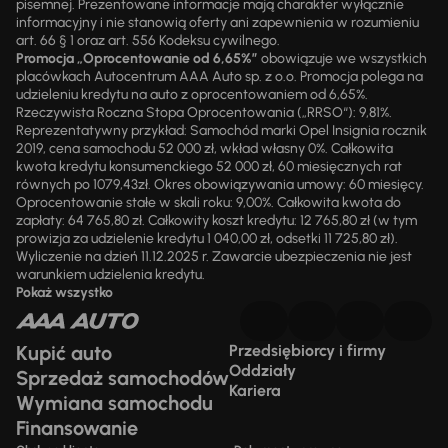
pisemnej. Prezentowane informacje mają charakter wyłącznie
informacyjny i nie stanowią oferty ani zapewnienia w rozumieniu
art. 66 § 1 oraz art. 556 Kodeksu cywilnego.
Promocja „Oprocentowanie od 6,65%”
obowiązuje we wszystkich
placówkach Autocentrum AAA Auto sp. z o.o. Promocja polega na
udzieleniu kredytu na auto z oprocentowaniem od 6,65%.
Rzeczywista Roczna Stopa Oprocentowania („RRSO“): 9,81%.
Reprezentatywny przykład: Samochód marki Opel Insignia rocznik
2019, cena samochodu 52 000 zł, wkład własny 0%. Całkowita
kwota kredytu konsumenckiego 52 000 zł, 60 miesięcznych rat
równych po 1079,43zł. Okres obowiązywania umowy: 60 miesięcy.
Oprocentowanie stałe w skali roku: 9,00%. Całkowita kwota do
zapłaty: 64 765,80 zł. Całkowity koszt kredytu: 12 765,80 zł (w tym
prowizja za udzielenie kredytu 1 040,00 zł, odsetki 11 725,80 zł).
Wyliczenie na dzień 11.12.2025 r. Zawarcie ubezpieczenia nie jest
warunkiem udzielenia kredytu.
Pokaż wszystko
Kupić auto
Przedsiębiorcy i firmy
Oddziały
Sprzedaż samochodów
Kariera
Wymiana samochodu
Finansowanie