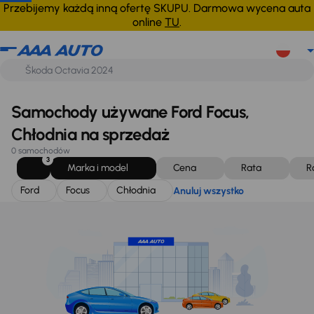
Ford
Focus
Chłodnia
Anuluj wszystko
Przebijemy każdą inną ofertę SKUPU. Darmowa wycena auta
online
TU
.
Samochody używane Ford Focus,
Chłodnia na sprzedaż
0 samochodów
3
Marka i model
Cena
Rata
R
Ford
Focus
Chłodnia
Anuluj wszystko