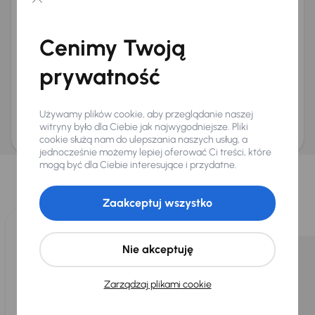
Chcę otrzymywać informacje o ofertach rabatowych
Na e-mail
(opcjonalnie)
Cenimy Twoją
Na numer telefonu
(opcjonalnie)
prywatność
Wyślij zapytanie
Zwracamy uwagę, że umówienie spotkania nie jest równoznaczne z rezerwacją
ani zagwarantowaną dostępnością pojazdu. AURES Holdings a.s., z siedzibą
Używamy plików cookie, aby przeglądanie naszej
Dopraváků 874/15, Čimice, 184 00 Praga 8, będzie przechowywać i przetwarzać
Twoje dane osobowe zgodnie z zasadami ochrony i przetwarzania
danych
witryny było dla Ciebie jak najwygodniejsze. Pliki
osobowych
.
cookie służą nam do ulepszania naszych usług, a
jednocześnie możemy lepiej oferować Ci treści, które
Wybraliśmy dla Ciebie
mogą być dla Ciebie interesujące i przydatne.
Wybieramy dla Ciebie
najlepsze pojazdy
z naszej oferty. Kupimy
dla Ciebie
do 400 pojazdów
każdego dnia.
Zaakceptuj wszystko
Nie akceptuję
Zarządzaj plikami cookie