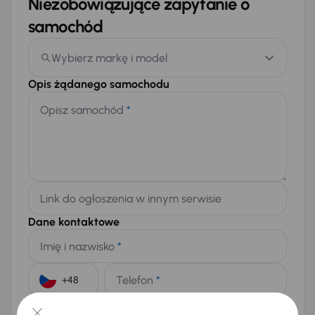
Niezobowiązujące zapytanie o
samochód
Wybierz markę i model
Opis żądanego samochodu
Opisz samochód
*
Link do ogłoszenia w innym serwisie
Dane kontaktowe
Imię i nazwisko
*
Telefon
*
+48
E-mail
*