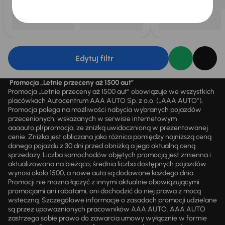
Edytuj filtr
Promocja „Letnie przeceny aż 1500 aut”
Promocja „Letnie przeceny aż 1500 aut” obowiązuje we wszystkich
placówkach Autocentrum AAA AUTO Sp. z o.o. („AAA AUTO”).
Promocja polega na możliwości nabycia wybranych pojazdów
przecenionych, wskazanych w serwisie internetowym
aaaauto.pl/promocja, ze zniżką uwidocznioną w prezentowanej
cenie. Zniżka jest obliczana jako różnica pomiędzy najniższą ceną
danego pojazdu z 30 dni przed obniżką a jego aktualną ceną
sprzedaży. Liczba samochodów objętych promocją jest zmienna i
aktualizowana na bieżąco; średnia liczba dostępnych pojazdów
wynosi około 1500, a nowe auta są dodawane każdego dnia.
Promocji nie można łączyć z innymi aktualnie obowiązującymi
promocjami ani rabatami, ani dochodzić do niej prawa z mocą
wsteczną. Szczegółowe informacje o zasadach promocji udzielane
są przez upoważnionych pracowników AAA AUTO. AAA AUTO
zastrzega sobie prawo do zawarcia umowy wyłącznie w formie