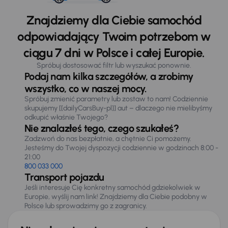
Znajdziemy dla Ciebie samochód
odpowiadający Twoim potrzebom w
ciągu 7 dni w Polsce i całej Europie.
Spróbuj dostosować filtr lub wyszukać ponownie.
Podaj nam kilka szczegółów, a zrobimy
wszystko, co w naszej mocy.
Spróbuj zmienić parametry lub zostaw to nam! Codziennie
skupujemy [[dailyCarsBuy-pl]] aut – dlaczego nie mielibyśmy
odkupić właśnie Twojego?
Nie znalazłeś tego, czego szukałeś?
Zadzwoń do nas bezpłatnie, a chętnie Ci pomożemy.
Jesteśmy do Twojej dyspozycji codziennie w godzinach 8:00 -
21:00
800 033 000
Transport pojazdu
Jeśli interesuje Cię konkretny samochód gdziekolwiek w
Europie, wyślij nam link! Znajdziemy dla Ciebie podobny w
Polsce lub sprowadzimy go z zagranicy.