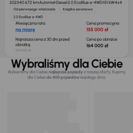
2023
40 672 km
Automat
Diesel
2.0 EcoBlue e-4WD
151 kW
4x4
Od pierwszego właściciela
Książka serwisowa
2.0 EcoBlue e-4WD
Miesięczna rata
Cena promocyjna
na miarę
155 000 zł
Najniższa cena z 30 dni przed
Cena po obniżce
obniżką
164 000 zł
163 600 zł
Wybraliśmy dla Ciebie
Wybieramy dla Ciebie
najlepsze pojazdy
z naszej oferty. Kupimy
dla Ciebie
do 400 pojazdów
każdego dnia.