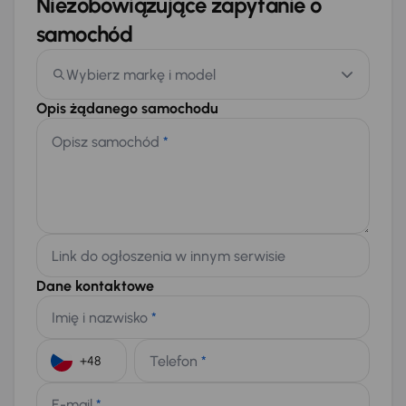
Niezobowiązujące zapytanie o
samochód
Wybierz markę i model
Opis żądanego samochodu
Opisz samochód
*
Link do ogłoszenia w innym serwisie
Dane kontaktowe
Imię i nazwisko
*
Telefon
*
+48
E-mail
*