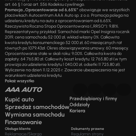
art. 66 § 1 oraz art. 556 Kodeksu cywilnego.
Promocja „Oprocentowanie od 6,65%”
obowiązuje we wszystkich
placówkach Autocentrum AAA Auto sp. z o.o. Promocja polega na
udzieleniu kredytu na auto z oprocentowaniem od 6,65%.
Rzeczywista Roczna Stopa Oprocentowania („RRSO“): 9,81%.
Reprezentatywny przykład: Samochód marki Opel Insignia rocznik
2019, cena samochodu 52 000 zł, wkład własny 0%. Całkowita
kwota kredytu konsumenckiego 52 000 zł, 60 miesięcznych rat
równych po 1079,43zł. Okres obowiązywania umowy: 60 miesięcy.
Oprocentowanie stałe w skali roku: 9,00%. Całkowita kwota do
zapłaty: 64 765,80 zł. Całkowity koszt kredytu: 12 765,80 zł (w tym
prowizja za udzielenie kredytu 1 040,00 zł, odsetki 11 725,80 zł).
Wyliczenie na dzień 11.12.2025 r. Zawarcie ubezpieczenia nie jest
warunkiem udzielenia kredytu.
Pokaż wszystko
Kupić auto
Przedsiębiorcy i firmy
Oddziały
Sprzedaż samochodów
Kariera
Wymiana samochodu
Finansowanie
Obsługa klienta
Dokumenty prawne
Reklamacje/Skarga
Regulamin strony