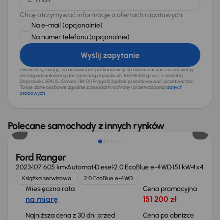
Chcę otrzymywać informacje o ofertach rabatowych
Na e-mail
(opcjonalnie)
Na numer telefonu
(opcjonalnie)
Wyślij zapytanie
Zwracamy uwagę, że umówienie spotkania nie jest równoznaczne z rezerwacją
ani zagwarantowaną dostępnością pojazdu. AURES Holdings a.s., z siedzibą
Dopraváků 874/15, Čimice, 184 00 Praga 8, będzie przechowywać i przetwarzać
Twoje dane osobowe zgodnie z zasadami ochrony i przetwarzania
danych
osobowych
.
Taniej o 9 500 zł
Polecane samochody z innych rynków
Ford Ranger
2023
107 605 km
Automat
Diesel
2.0 EcoBlue e-4WD
151 kW
4x4
Książka serwisowa
2.0 EcoBlue e-4WD
Miesięczna rata
Cena promocyjna
na miarę
151 200 zł
Najniższa cena z 30 dni przed
Cena po obniżce