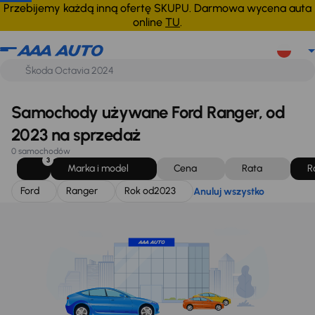
Ford
Ranger
Rok od
2023
Anuluj wszystko
Przebijemy każdą inną ofertę SKUPU. Darmowa wycena auta
online
TU
.
Samochody używane Ford Ranger, od
2023 na sprzedaż
0 samochodów
3
Marka i model
Cena
Rata
R
Ford
Ranger
Rok od
2023
Anuluj wszystko