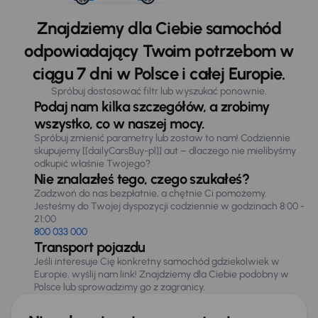
Znajdziemy dla Ciebie samochód
odpowiadający Twoim potrzebom w
ciągu 7 dni w Polsce i całej Europie.
Spróbuj dostosować filtr lub wyszukać ponownie.
Podaj nam kilka szczegółów, a zrobimy
wszystko, co w naszej mocy.
Spróbuj zmienić parametry lub zostaw to nam! Codziennie
skupujemy [[dailyCarsBuy-pl]] aut – dlaczego nie mielibyśmy
odkupić właśnie Twojego?
Nie znalazłeś tego, czego szukałeś?
Zadzwoń do nas bezpłatnie, a chętnie Ci pomożemy.
Jesteśmy do Twojej dyspozycji codziennie w godzinach 8:00 -
21:00
800 033 000
Transport pojazdu
Jeśli interesuje Cię konkretny samochód gdziekolwiek w
Europie, wyślij nam link! Znajdziemy dla Ciebie podobny w
Polsce lub sprowadzimy go z zagranicy.