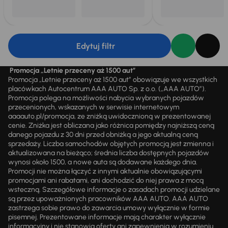
Edytuj filtr
Promocja „Letnie przeceny aż 1500 aut”
Promocja „Letnie przeceny aż 1500 aut” obowiązuje we wszystkich
placówkach Autocentrum AAA AUTO Sp. z o.o. („AAA AUTO”).
Promocja polega na możliwości nabycia wybranych pojazdów
przecenionych, wskazanych w serwisie internetowym
aaaauto.pl/promocja, ze zniżką uwidocznioną w prezentowanej
cenie. Zniżka jest obliczana jako różnica pomiędzy najniższą ceną
danego pojazdu z 30 dni przed obniżką a jego aktualną ceną
sprzedaży. Liczba samochodów objętych promocją jest zmienna i
aktualizowana na bieżąco; średnia liczba dostępnych pojazdów
wynosi około 1500, a nowe auta są dodawane każdego dnia.
Promocji nie można łączyć z innymi aktualnie obowiązującymi
promocjami ani rabatami, ani dochodzić do niej prawa z mocą
wsteczną. Szczegółowe informacje o zasadach promocji udzielane
są przez upoważnionych pracowników AAA AUTO. AAA AUTO
zastrzega sobie prawo do zawarcia umowy wyłącznie w formie
pisemnej. Prezentowane informacje mają charakter wyłącznie
informacyjny i nie stanowią oferty ani zapewnienia w rozumieniu