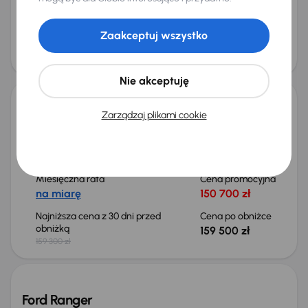
na miarę
137 000 zł
Najniższa cena z 30 dni przed
Cena po obniżce
Zaakceptuj wszystko
obniżką
142 500 zł
156 600 zł
Możliwość odliczenia VAT
Nie akceptuję
Ford Ranger
Zarządzaj plikami cookie
2024
119 330 km
Automat
Diesel
2.0 EcoBlue e-4WD
151 kW
4x4
Od pierwszego właściciela
Książka serwisowa
2.0 EcoBlue e-4WD
ODPOČET DPH
Miesięczna rata
Cena promocyjna
na miarę
150 700 zł
Najniższa cena z 30 dni przed
Cena po obniżce
obniżką
159 500 zł
159 300 zł
Świeżo skupione
Ford Ranger