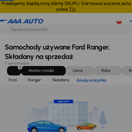
Ford
Ranger
Składany
Anuluj wszystko
Przebijemy każdą inną ofertę SKUPU. Darmowa wycena auta
online
TU
.
Samochody używane Ford Ranger,
Składany na sprzedaż
0 samochodów
3
Marka i model
Cena
Rata
R
Ford
Ranger
Składany
Anuluj wszystko