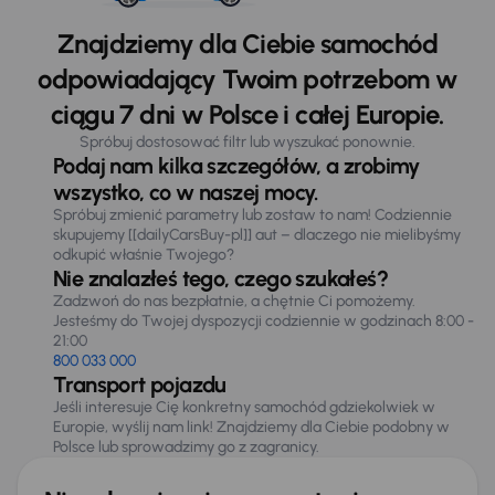
Znajdziemy dla Ciebie samochód
odpowiadający Twoim potrzebom w
ciągu 7 dni w Polsce i całej Europie.
Spróbuj dostosować filtr lub wyszukać ponownie.
Podaj nam kilka szczegółów, a zrobimy
wszystko, co w naszej mocy.
Spróbuj zmienić parametry lub zostaw to nam! Codziennie
skupujemy [[dailyCarsBuy-pl]] aut – dlaczego nie mielibyśmy
odkupić właśnie Twojego?
Nie znalazłeś tego, czego szukałeś?
Zadzwoń do nas bezpłatnie, a chętnie Ci pomożemy.
Jesteśmy do Twojej dyspozycji codziennie w godzinach 8:00 -
21:00
800 033 000
Transport pojazdu
Jeśli interesuje Cię konkretny samochód gdziekolwiek w
Europie, wyślij nam link! Znajdziemy dla Ciebie podobny w
Polsce lub sprowadzimy go z zagranicy.