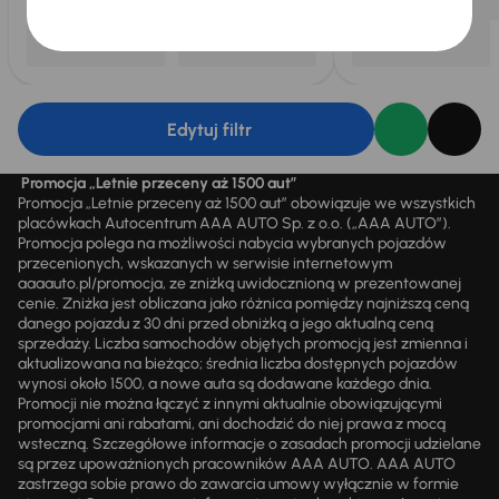
Edytuj filtr
Promocja „Letnie przeceny aż 1500 aut”
Promocja „Letnie przeceny aż 1500 aut” obowiązuje we wszystkich
placówkach Autocentrum AAA AUTO Sp. z o.o. („AAA AUTO”).
Promocja polega na możliwości nabycia wybranych pojazdów
przecenionych, wskazanych w serwisie internetowym
aaaauto.pl/promocja, ze zniżką uwidocznioną w prezentowanej
cenie. Zniżka jest obliczana jako różnica pomiędzy najniższą ceną
danego pojazdu z 30 dni przed obniżką a jego aktualną ceną
sprzedaży. Liczba samochodów objętych promocją jest zmienna i
aktualizowana na bieżąco; średnia liczba dostępnych pojazdów
wynosi około 1500, a nowe auta są dodawane każdego dnia.
Promocji nie można łączyć z innymi aktualnie obowiązującymi
promocjami ani rabatami, ani dochodzić do niej prawa z mocą
wsteczną. Szczegółowe informacje o zasadach promocji udzielane
są przez upoważnionych pracowników AAA AUTO. AAA AUTO
zastrzega sobie prawo do zawarcia umowy wyłącznie w formie