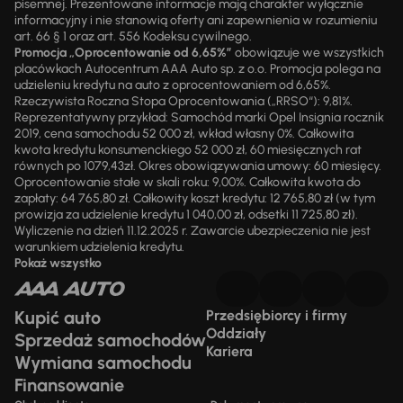
pisemnej. Prezentowane informacje mają charakter wyłącznie
informacyjny i nie stanowią oferty ani zapewnienia w rozumieniu
art. 66 § 1 oraz art. 556 Kodeksu cywilnego.
Promocja „Oprocentowanie od 6,65%”
obowiązuje we wszystkich
placówkach Autocentrum AAA Auto sp. z o.o. Promocja polega na
udzieleniu kredytu na auto z oprocentowaniem od 6,65%.
Rzeczywista Roczna Stopa Oprocentowania („RRSO“): 9,81%.
Reprezentatywny przykład: Samochód marki Opel Insignia rocznik
2019, cena samochodu 52 000 zł, wkład własny 0%. Całkowita
kwota kredytu konsumenckiego 52 000 zł, 60 miesięcznych rat
równych po 1079,43zł. Okres obowiązywania umowy: 60 miesięcy.
Oprocentowanie stałe w skali roku: 9,00%. Całkowita kwota do
zapłaty: 64 765,80 zł. Całkowity koszt kredytu: 12 765,80 zł (w tym
prowizja za udzielenie kredytu 1 040,00 zł, odsetki 11 725,80 zł).
Wyliczenie na dzień 11.12.2025 r. Zawarcie ubezpieczenia nie jest
warunkiem udzielenia kredytu.
Pokaż wszystko
Kupić auto
Przedsiębiorcy i firmy
Oddziały
Sprzedaż samochodów
Kariera
Wymiana samochodu
Finansowanie