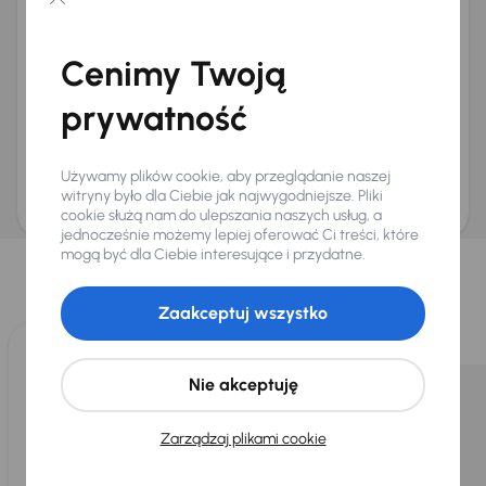
Chcę otrzymywać informacje o ofertach rabatowych
Na e-mail
(opcjonalnie)
Cenimy Twoją
Na numer telefonu
(opcjonalnie)
prywatność
Wyślij zapytanie
Zwracamy uwagę, że umówienie spotkania nie jest równoznaczne z rezerwacją
ani zagwarantowaną dostępnością pojazdu. AURES Holdings a.s., z siedzibą
Używamy plików cookie, aby przeglądanie naszej
Dopraváků 874/15, Čimice, 184 00 Praga 8, będzie przechowywać i przetwarzać
Twoje dane osobowe zgodnie z zasadami ochrony i przetwarzania
danych
witryny było dla Ciebie jak najwygodniejsze. Pliki
osobowych
.
cookie służą nam do ulepszania naszych usług, a
jednocześnie możemy lepiej oferować Ci treści, które
Wybraliśmy dla Ciebie
mogą być dla Ciebie interesujące i przydatne.
Wybieramy dla Ciebie
najlepsze pojazdy
z naszej oferty. Kupimy
dla Ciebie
do 400 pojazdów
każdego dnia.
Zaakceptuj wszystko
Nie akceptuję
Zarządzaj plikami cookie