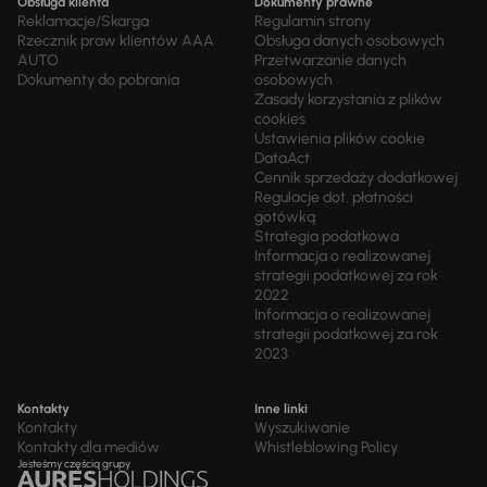
Obsługa klienta
Dokumenty prawne
Reklamacje/Skarga
Regulamin strony
Rzecznik praw klientów AAA
Obsługa danych osobowych
AUTO
Przetwarzanie danych
Dokumenty do pobrania
osobowych
Zasady korzystania z plików
cookies
Ustawienia plików cookie
DataAct
Cennik sprzedaży dodatkowej
Regulacje dot. płatności
gotówką
Strategia podatkowa
Informacja o realizowanej
strategii podatkowej za rok
2022
Informacja o realizowanej
strategii podatkowej za rok
2023
Kontakty
Inne linki
Kontakty
Wyszukiwanie
Kontakty dla mediów
Whistleblowing Policy
Jesteśmy częścią grupy