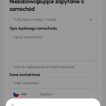
Niezobowiązujące zapytanie o
samochód
Wybierz markę i model
Opis żądanego samochodu
Opisz samochód
*
Link do ogłoszenia w innym serwisie
Dane kontaktowe
Imię i nazwisko
*
Telefon
*
+48
E-mail
*