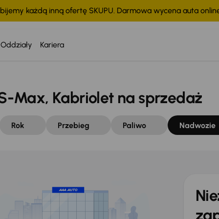
bijemy każdą inną ofertę SKUPU. Darmowa wycena auta onli
Oddziały
Kariera
-Max, Kabriolet na sprzedaż
Rok
Przebieg
Paliwo
Nadwozie
Nie
zap