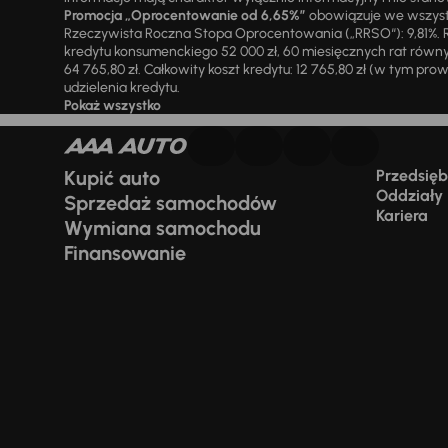
Promocja „Oprocentowanie od 6,65%”
obowiązuje we wszystk
Rzeczywista Roczna Stopa Oprocentowania („RRSO“): 9,81%. R
kredytu konsumenckiego 52 000 zł, 60 miesięcznych rat równy
64 765,80 zł. Całkowity koszt kredytu: 12 765,80 zł (w tym prowi
udzielenia kredytu.
Pokaż wszystko
Kupić auto
Przedsiębi
Oddziały
Sprzedaż samochodów
Kariera
Wymiana samochodu
Finansowanie