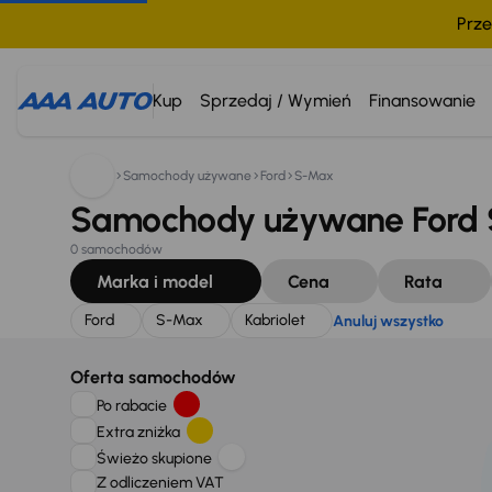
Prze
Szukam:
Ford
S-Max
Kabriolet
Anuluj wszystko
Kup
Sprzedaj / Wymień
Finansowanie
Samochody używane
Ford
S-Max
Samochody używane Ford S
0 samochodów
Marka i model
Cena
Rata
Ford
S-Max
Kabriolet
Anuluj wszystko
Oferta samochodów
Po rabacie
Extra zniżka
Świeżo skupione
Z odliczeniem VAT