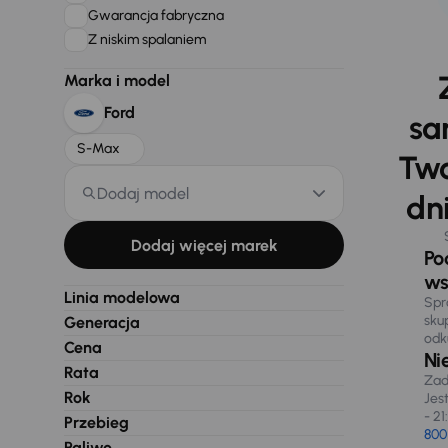
Gwarancja fabryczna
Z niskim spalaniem
Marka i model
Ford
sa
S-Max
Two
Dodaj model
dni
Dodaj więcej marek
Po
ws
Linia modelowa
Spr
sku
Generacja
odk
Cena
Ni
Rata
Zad
Rok
Jes
- 21
Przebieg
800
Paliwo