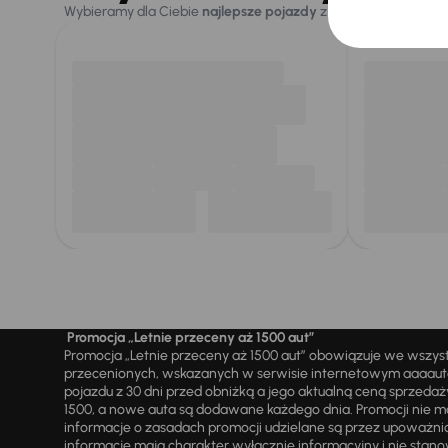
Wybieramy dla Ciebie
najlepsze pojazdy
z naszej oferty. Kupi
Promocja „Letnie przeceny aż 1500 aut”
Promocja „Letnie przeceny aż 1500 aut” obowiązuje we wszy
przecenionych, wskazanych w serwisie internetowym aaaauto.
pojazdu z 30 dni przed obniżką a jego aktualną ceną sprzeda
1500, a nowe auta są dodawane każdego dnia. Promocji nie m
informacje o zasadach promocji udzielane są przez upowa
informacje mają charakter wyłącznie informacyjny i nie stanow