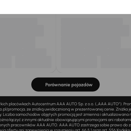
my dla Ciebie
do 400 pojazdów
każdego dnia.
Porównanie pojazdów
stkich placówkach Autocentrum AAA AUTO Sp. z o.o. („AAA AUTO”). Pr
pl/promocja, ze zniżką uwidocznioną w prezentowanej cenie. Zniżka je
ży. Liczba samochodów objętych promocją jest zmienna i aktualizowana 
ożna łączyć z innymi aktualnie obowiązującymi promocjami ani rabatam
żnionych pracowników AAA AUTO. AAA AUTO zastrzega sobie prawo do 
ią oferty ani zapewnienia w rozumieniu art. 66 § 1 oraz art. 556 Kodeks