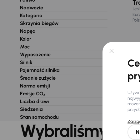
Tr
Nadwozie
Jeś
Eur
Kategoria
Pol
Skrzynia biegów
Napęd
Kolor
Moc
Wyposażenie
Ce
Silnik
Pojemność silnika
pr
Średnie zużycie
Norma emisji
Używam
Emisje CO₂
najwyg
Liczba drzwi
możemy
Siedzenia
przyd
Stan samochodu
Zarząd
Wybraliśmy dla 
N