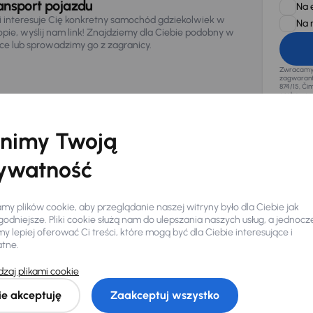
ansport pojazdu
Na 
li interesuje Cię konkretny samochód gdziekolwiek w
Na 
opie, wyślij nam link! Znajdziemy dla Ciebie podobny w
sce lub sprowadzimy go z zagranicy.
Zwracamy u
zagwaranto
874/15, Či
osobowe z
nimy Twoją
ywatność
y plików cookie, aby przeglądanie naszej witryny było dla Ciebie jak
odniejsze. Pliki cookie służą nam do ulepszania naszych usług, a jednocz
 lepiej oferować Ci treści, które mogą być dla Ciebie interesujące i
atne.
zaj plikami cookie
Ciebie
ie akceptuję
Zaakceptuj wszystko