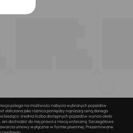
omocja polega na możliwości nabycia wybranych pojazdów
st obliczana jako różnica pomiędzy najniższą ceną danego
na bieżąco; średnia liczba dostępnych pojazdów wynosi około
i, ani dochodzić do niej prawa z mocą wsteczną. Szczegółowe
zawarcia umowy wyłącznie w formie pisemnej. Prezentowane
u cywilnego.