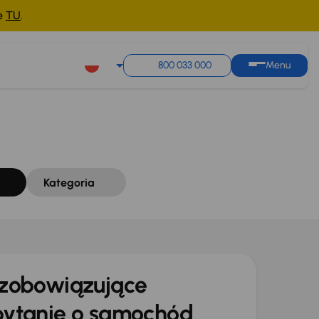
ne
TU
.
Sortuj według
Zapisz wyszukiwanie
800 033 000
Menu
Kategoria
zobowiązujące
ytanie o samochód