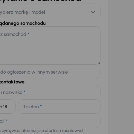
ybierz markę i model
żądanego samochodu
sz samochód
*
 do ogłoszenia w innym serwisie
kontaktowe
 i nazwisko
*
Telefon
*
+48
ail
*
trzymywać informacje o ofertach rabatowych