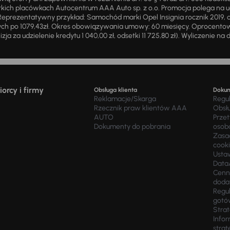
ich placówkach Autocentrum AAA Auto sp. z o.o. Promocja polega na ud
eprezentatywny przykład: Samochód marki Opel Insignia rocznik 2019, 
ch po 1079,43zł. Okres obowiązywania umowy: 60 miesięcy. Oprocentowan
zja za udzielenie kredytu 1 040,00 zł, odsetki 11 725,80 zł). Wyliczenie n
orcy i firmy
Obsługa klienta
Doku
Reklamacje/Skarga
Regu
Rzecznik praw klientów AAA
Obsł
AUTO
Prze
Dokumenty do pobrania
osob
Zasad
cook
Usta
Data
Cenn
doda
Regul
gotó
Stra
Infor
strat