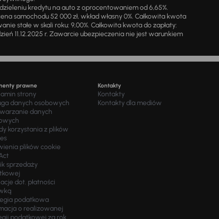
zieleniu kredytu na auto z oprocentowaniem od 6,65%.
cena samochodu 52 000 zł, wkład własny 0%. Całkowita kwota
ie stałe w skali roku: 9,00%. Całkowita kwota do zapłaty:
a dzień 11.12.2025 r. Zawarcie ubezpieczenia nie jest warunkiem
menty prawne
Kontakty
lamin strony
Kontakty
uga danych osobowych
Kontakty dla mediów
twarzanie danych
owych
y korzystania z plików
ies
wienia plików cookie
Act
ik sprzedaży
tkowej
acje dot. płatności
wką
tegia podatkowa
macja o realizowanej
egii podatkowej za rok