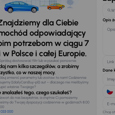
W
Opis 
Znajdziemy dla Ciebie
Opi
mochód odpowiadający
im potrzebom w ciągu 7
 w Polsce i całej Europie.
Spróbuj dostosować filtr lub wyszukać ponownie.
Link
daj nam kilka szczegółów, a zrobimy
Dane 
zystko, co w naszej mocy.
óbuj zmienić parametry lub zostaw to nam! Codziennie
Imię
pujemy [[dailyCarsBuy-pl]] aut – dlaczego nie mielibyśmy
upić właśnie Twojego?
e znalazłeś tego, czego szukałeś?
zwoń do nas bezpłatnie, a chętnie Ci pomożemy.
teśmy do Twojej dyspozycji codziennie w godzinach 8:00
E-m
:00
 033 000
Chcę o