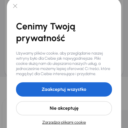
+48
E-mail
*
Chcę otrzymywać informacje o ofertach rabatowych
Cenimy Twoją
Na e-mail
(opcjonalnie)
prywatność
Na numer telefonu
(opcjonalnie)
Wyślij zapytanie
Używamy plików cookie, aby przeglądanie naszej
Zwracamy uwagę, że umówienie spotkania nie jest równoznaczne z rezerwacją
ani zagwarantowaną dostępnością pojazdu. AURES Holdings a.s., z siedzibą
witryny było dla Ciebie jak najwygodniejsze. Pliki
Dopraváků 874/15, Čimice, 184 00 Praga 8, będzie przechowywać i przetwarzać
cookie służą nam do ulepszania naszych usług, a
Twoje dane osobowe zgodnie z zasadami ochrony i przetwarzania
danych
osobowych
jednocześnie możemy lepiej oferować Ci treści, które
.
mogą być dla Ciebie interesujące i przydatne.
Wybraliśmy dla Ciebie
Zaakceptuj wszystko
Wybieramy dla Ciebie
najlepsze pojazdy
z naszej oferty. Kupimy
dla Ciebie
do 400 pojazdów
każdego dnia.
Nie akceptuję
Zarządzaj plikami cookie