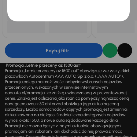
Edytuj filtr
Promocja „Letnie przeceny aż 1500 aut”
Promocja „Letnie przeceny aż 1500 aut” obowiązuje we wszystkich
placówkach Autocentrum AAA AUTO Sp. z o.o. („AAA AUTO”).
Promocja polega na możliwości nabycia wybranych pojazdów
przecenionych, wskazanych w serwisie internetowym
aaaauto.pl/promocja, ze zniżką uwidocznioną w prezentowanej
cenie. Zniżka jest obliczana jako różnica pomiędzy najniższą ceną
danego pojazdu z 30 dni przed obniżką a jego aktualną ceną
sprzedaży. Liczba samochodów objętych promocją jest zmienna i
aktualizowana na bieżąco; średnia liczba dostępnych pojazdów
wynosi około 1500, a nowe auta są dodawane każdego dnia.
Promocji nie można łączyć z innymi aktualnie obowiązującymi
promocjami ani rabatami, ani dochodzić do niej prawa z mocą
wsteczną. Szczegółowe informacje o zasadach promocji udzielane