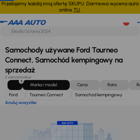
Ford
Tourneo Connect
Samochód kempingowy
Anuluj wszystko
Przebijemy każdą inną ofertę SKUPU. Darmowa wycena auta
online
TU
.
Samochody używane Ford Tourneo
Connect, Samochód kempingowy na
sprzedaż
0 samochodów
3
Marka i model
Cena
Rata
R
Ford
Tourneo Connect
Samochód kempingowy
Anuluj wszystko