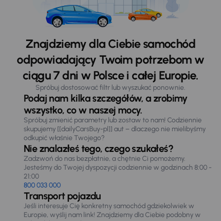
Znajdziemy dla Ciebie samochód
odpowiadający Twoim potrzebom w
ciągu 7 dni w Polsce i całej Europie.
Spróbuj dostosować filtr lub wyszukać ponownie.
Podaj nam kilka szczegółów, a zrobimy
wszystko, co w naszej mocy.
Spróbuj zmienić parametry lub zostaw to nam! Codziennie
skupujemy [[dailyCarsBuy-pl]] aut – dlaczego nie mielibyśmy
odkupić właśnie Twojego?
Nie znalazłeś tego, czego szukałeś?
Zadzwoń do nas bezpłatnie, a chętnie Ci pomożemy.
Jesteśmy do Twojej dyspozycji codziennie w godzinach 8:00 -
21:00
800 033 000
Transport pojazdu
Jeśli interesuje Cię konkretny samochód gdziekolwiek w
Europie, wyślij nam link! Znajdziemy dla Ciebie podobny w