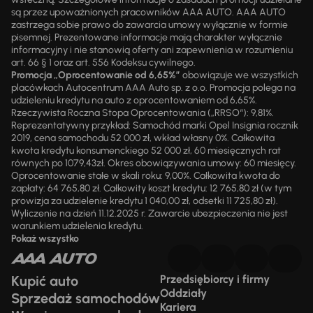
są przez upoważnionych pracowników AAA AUTO. AAA AUTO
zastrzega sobie prawo do zawarcia umowy wyłącznie w formie
pisemnej. Prezentowane informacje mają charakter wyłącznie
informacyjny i nie stanowią oferty ani zapewnienia w rozumieniu
art. 66 § 1 oraz art. 556 Kodeksu cywilnego.
Promocja „Oprocentowanie od 6,65%”
obowiązuje we wszystkich
placówkach Autocentrum AAA Auto sp. z o.o. Promocja polega na
udzieleniu kredytu na auto z oprocentowaniem od 6,65%.
Rzeczywista Roczna Stopa Oprocentowania („RRSO“): 9,81%.
Reprezentatywny przykład: Samochód marki Opel Insignia rocznik
2019, cena samochodu 52 000 zł, wkład własny 0%. Całkowita
kwota kredytu konsumenckiego 52 000 zł, 60 miesięcznych rat
równych po 1079,43zł. Okres obowiązywania umowy: 60 miesięcy.
Oprocentowanie stałe w skali roku: 9,00%. Całkowita kwota do
zapłaty: 64 765,80 zł. Całkowity koszt kredytu: 12 765,80 zł (w tym
prowizja za udzielenie kredytu 1 040,00 zł, odsetki 11 725,80 zł).
Wyliczenie na dzień 11.12.2025 r. Zawarcie ubezpieczenia nie jest
warunkiem udzielenia kredytu.
Pokaż wszystko
Kupić auto
Przedsiębiorcy i firmy
Oddziały
Sprzedaż samochodów
Kariera