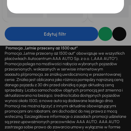
Edytuj filtr
Promocja „Letnie przeceny aż 1500 aut”
Promocja „Letnie przeceny aż 1500 aut” obowiązuje we wszystkich
placówkach Autocentrum AAA AUTO Sp. z o.o. („AAA AUTO”).
Promocja polega na możliwości nabycia wybranych pojazdów
przecenionych, wskazanych w serwisie internetowym
aaaauto.pl/promocja, ze zniżką uwidocznioną w prezentowanej
cenie. Zniżka jest obliczana jako różnica pomiędzy najniższą ceną
danego pojazdu z 30 dni przed obniżką a jego aktualną ceną
sprzedaży. Liczba samochodów objętych promocją jest zmienna i
aktualizowana na bieżąco; średnia liczba dostępnych pojazdów
wynosi około 1500, a nowe auta są dodawane każdego dnia.
Promocji nie można łączyć z innymi aktualnie obowiązującymi
promocjami ani rabatami, ani dochodzić do niej prawa z mocą
wsteczną. Szczegółowe informacje o zasadach promocji udzielane
są przez upoważnionych pracowników AAA AUTO. AAA AUTO
zastrzega sobie prawo do zawarcia umowy wyłącznie w formie