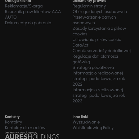
Obsługa klienta
Dokumenty prawne
Reklamacje/Skarga
Regulamin strony
Rzecznik praw klientów AAA
Obsługa danych osobowych
AUTO
Przetwarzanie danych
Dokumenty do pobrania
osobowych
Zasady korzystania z plików
cookies
Ustawienia plików cookie
DataAct
Cennik sprzedaży dodatkowej
Regulacje dot. płatności
gotówką
Strategia podatkowa
Informacja o realizowanej
strategii podatkowej za rok
2022
Informacja o realizowanej
strategii podatkowej za rok
2023
Kontakty
Inne linki
Kontakty
Wyszukiwanie
Kontakty dla mediów
Whistleblowing Policy
Jesteśmy częścią grupy