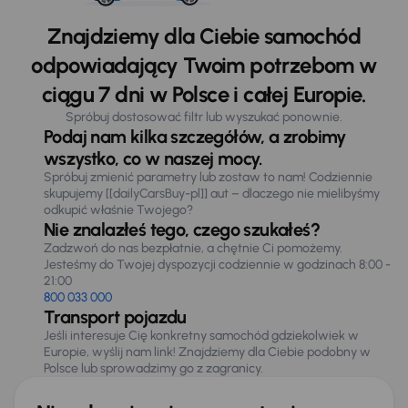
Znajdziemy dla Ciebie samochód
odpowiadający Twoim potrzebom w
ciągu 7 dni w Polsce i całej Europie.
Spróbuj dostosować filtr lub wyszukać ponownie.
Podaj nam kilka szczegółów, a zrobimy
wszystko, co w naszej mocy.
Spróbuj zmienić parametry lub zostaw to nam! Codziennie
skupujemy [[dailyCarsBuy-pl]] aut – dlaczego nie mielibyśmy
odkupić właśnie Twojego?
Nie znalazłeś tego, czego szukałeś?
Zadzwoń do nas bezpłatnie, a chętnie Ci pomożemy.
Jesteśmy do Twojej dyspozycji codziennie w godzinach 8:00 -
21:00
800 033 000
Transport pojazdu
Jeśli interesuje Cię konkretny samochód gdziekolwiek w
Europie, wyślij nam link! Znajdziemy dla Ciebie podobny w
Polsce lub sprowadzimy go z zagranicy.