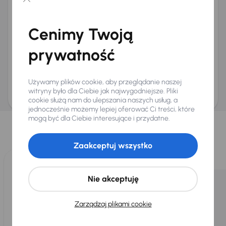
Chcę otrzymywać informacje o ofertach rabatowych
Na e-mail
(opcjonalnie)
Cenimy Twoją
Na numer telefonu
(opcjonalnie)
prywatność
Wyślij zapytanie
Zwracamy uwagę, że umówienie spotkania nie jest równoznaczne z rezerwacją
ani zagwarantowaną dostępnością pojazdu. AURES Holdings a.s., z siedzibą
Używamy plików cookie, aby przeglądanie naszej
Dopraváků 874/15, Čimice, 184 00 Praga 8, będzie przechowywać i przetwarzać
Twoje dane osobowe zgodnie z zasadami ochrony i przetwarzania
danych
witryny było dla Ciebie jak najwygodniejsze. Pliki
osobowych
.
cookie służą nam do ulepszania naszych usług, a
jednocześnie możemy lepiej oferować Ci treści, które
Wybraliśmy dla Ciebie
mogą być dla Ciebie interesujące i przydatne.
Wybieramy dla Ciebie
najlepsze pojazdy
z naszej oferty. Kupimy
dla Ciebie
do 400 pojazdów
każdego dnia.
Zaakceptuj wszystko
Nie akceptuję
Zarządzaj plikami cookie