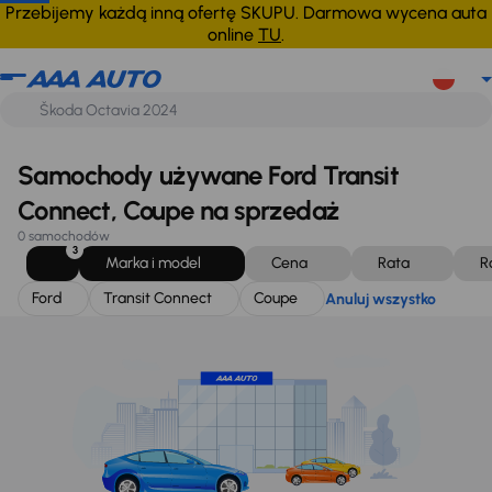
Ford
Transit Connect
Coupe
Anuluj wszystko
Przebijemy każdą inną ofertę SKUPU. Darmowa wycena auta
online
TU
.
Samochody używane Ford Transit
Connect, Coupe na sprzedaż
0 samochodów
3
Marka i model
Cena
Rata
R
Ford
Transit Connect
Coupe
Anuluj wszystko