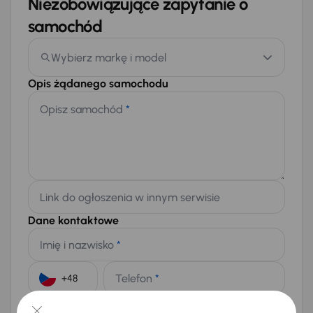
Niezobowiązujące zapytanie o
samochód
Wybierz markę i model
Opis żądanego samochodu
Opisz samochód
*
Link do ogłoszenia w innym serwisie
Dane kontaktowe
Imię i nazwisko
*
Telefon
*
+48
E-mail
*