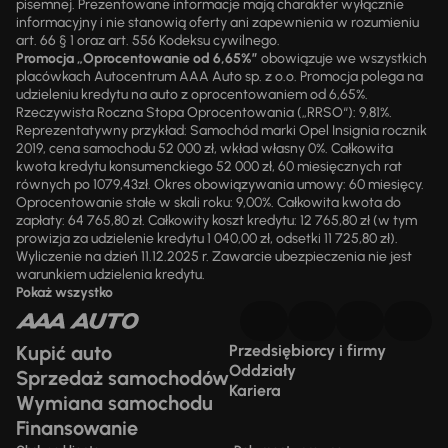
pisemnej. Prezentowane informacje mają charakter wyłącznie
informacyjny i nie stanowią oferty ani zapewnienia w rozumieniu
art. 66 § 1 oraz art. 556 Kodeksu cywilnego.
Promocja „Oprocentowanie od 6,65%”
obowiązuje we wszystkich
placówkach Autocentrum AAA Auto sp. z o.o. Promocja polega na
udzieleniu kredytu na auto z oprocentowaniem od 6,65%.
Rzeczywista Roczna Stopa Oprocentowania („RRSO“): 9,81%.
Reprezentatywny przykład: Samochód marki Opel Insignia rocznik
2019, cena samochodu 52 000 zł, wkład własny 0%. Całkowita
kwota kredytu konsumenckiego 52 000 zł, 60 miesięcznych rat
równych po 1079,43zł. Okres obowiązywania umowy: 60 miesięcy.
Oprocentowanie stałe w skali roku: 9,00%. Całkowita kwota do
zapłaty: 64 765,80 zł. Całkowity koszt kredytu: 12 765,80 zł (w tym
prowizja za udzielenie kredytu 1 040,00 zł, odsetki 11 725,80 zł).
Wyliczenie na dzień 11.12.2025 r. Zawarcie ubezpieczenia nie jest
warunkiem udzielenia kredytu.
Pokaż wszystko
Kupić auto
Przedsiębiorcy i firmy
Oddziały
Sprzedaż samochodów
Kariera
Wymiana samochodu
Finansowanie