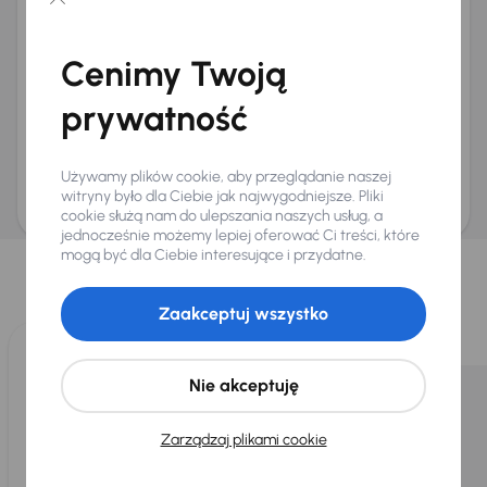
Chcę otrzymywać informacje o ofertach rabatowych
Na e-mail
(opcjonalnie)
Cenimy Twoją
Na numer telefonu
(opcjonalnie)
prywatność
Wyślij zapytanie
Zwracamy uwagę, że umówienie spotkania nie jest równoznaczne z rezerwacją
ani zagwarantowaną dostępnością pojazdu. AURES Holdings a.s., z siedzibą
Używamy plików cookie, aby przeglądanie naszej
Dopraváků 874/15, Čimice, 184 00 Praga 8, będzie przechowywać i przetwarzać
Twoje dane osobowe zgodnie z zasadami ochrony i przetwarzania
danych
witryny było dla Ciebie jak najwygodniejsze. Pliki
osobowych
.
cookie służą nam do ulepszania naszych usług, a
jednocześnie możemy lepiej oferować Ci treści, które
Wybraliśmy dla Ciebie
mogą być dla Ciebie interesujące i przydatne.
Wybieramy dla Ciebie
najlepsze pojazdy
z naszej oferty. Kupimy
dla Ciebie
do 400 pojazdów
każdego dnia.
Zaakceptuj wszystko
Nie akceptuję
Zarządzaj plikami cookie