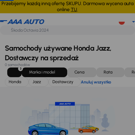
Honda
Jazz
Dostawczy
Anuluj wszystko
Przebijemy każdą inną ofertę SKUPU. Darmowa wycena auta
online
TU
.
Samochody używane Honda Jazz,
Dostawczy na sprzedaż
0 samochodów
3
Marka i model
Cena
Rata
R
Honda
Jazz
Dostawczy
Anuluj wszystko