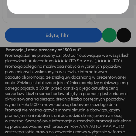
Edytuj filtr
Promocja „Letnie przeceny aż 1500 aut”
Promocja „Letnie przeceny aż 1500 aut” obowiązuje we wszystkich
placówkach Autocentrum AAA AUTO Sp. z o.o. („AAA AUTO”).
Promocja polega na możliwości nabycia wybranych pojazdów
przecenionych, wskazanych w serwisie internetowym
aaaauto.pl/promocja, ze zniżką uwidocznioną w prezentowanej
cenie. Zniżka jest obliczana jako różnica pomiędzy najniższą ceną
danego pojazdu z 30 dni przed obniżką a jego aktualną ceną
sprzedaży. Liczba samochodów objętych promocją jest zmienna i
aktualizowana na bieżąco; średnia liczba dostępnych pojazdów
wynosi około 1500, a nowe auta są dodawane każdego dnia.
Promocji nie można łączyć z innymi aktualnie obowiązującymi
promocjami ani rabatami, ani dochodzić do niej prawa z mocą
wsteczną. Szczegółowe informacje o zasadach promocji udzielane
są przez upoważnionych pracowników AAA AUTO. AAA AUTO
zastrzega sobie prawo do zawarcia umowy wyłącznie w formie