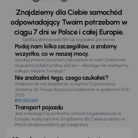
Znajdziemy dla Ciebie samochód
odpowiadający Twoim potrzebom w
ciągu 7 dni w Polsce i całej Europie.
Spróbuj dostosować filtr lub wyszukać ponownie.
Podaj nam kilka szczegółów, a zrobimy
wszystko, co w naszej mocy.
Spróbuj zmienić parametry lub zostaw to nam! Codziennie
skupujemy [[dailyCarsBuy-pl]] aut – dlaczego nie mielibyśmy
odkupić właśnie Twojego?
Nie znalazłeś tego, czego szukałeś?
Zadzwoń do nas bezpłatnie, a chętnie Ci pomożemy.
Jesteśmy do Twojej dyspozycji codziennie w godzinach 8:00 -
21:00
800 033 000
Transport pojazdu
Jeśli interesuje Cię konkretny samochód gdziekolwiek w
Europie, wyślij nam link! Znajdziemy dla Ciebie podobny w
Polsce lub sprowadzimy go z zagranicy.