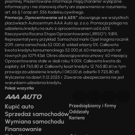
pisemnej. Prezentowane informacje mają charakter wyłącznie
informacyjny i nie stanowią oferty ani zapewnienia w rozumieniu
art. 66 § 1 oraz art. 556 Kodeksu cywilnego.
Promocja „Oprocentowanie od 6,65%”
obowiązuje we wszystkich
placówkach Autocentrum AAA Auto sp. z o.o. Promocja polega na
udzieleniu kredytu na auto z oprocentowaniem od 6,65%.
Rzeczywista Roczna Stopa Oprocentowania („RRSO“): 9,81%.
Reprezentatywny przykład: Samochód marki Opel Insignia rocznik
2019, cena samochodu 52 000 zł, wkład własny 0%. Całkowita
kwota kredytu konsumenckiego 52 000 zł, 60 miesięcznych rat
równych po 1079,43zł. Okres obowiązywania umowy: 60 miesięcy.
Oprocentowanie stałe w skali roku: 9,00%. Całkowita kwota do
zapłaty: 64 765,80 zł. Całkowity koszt kredytu: 12 765,80 zł (w tym
prowizja za udzielenie kredytu 1 040,00 zł, odsetki 11 725,80 zł).
Wyliczenie na dzień 11.12.2025 r. Zawarcie ubezpieczenia nie jest
warunkiem udzielenia kredytu.
Pokaż wszystko
Kupić auto
Przedsiębiorcy i firmy
Oddziały
Sprzedaż samochodów
Kariera
Wymiana samochodu
Finansowanie