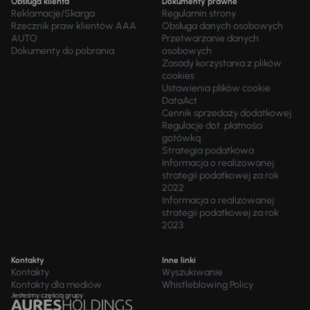
Obsługa klienta
Dokumenty prawne
Reklamacje/Skarga
Regulamin strony
Rzecznik praw klientów AAA
Obsługa danych osobowych
AUTO
Przetwarzanie danych
Dokumenty do pobrania
osobowych
Zasady korzystania z plików
cookies
Ustawienia plików cookie
DataAct
Cennik sprzedaży dodatkowej
Regulacje dot. płatności
gotówką
Strategia podatkowa
Informacja o realizowanej
strategii podatkowej za rok
2022
Informacja o realizowanej
strategii podatkowej za rok
2023
Kontakty
Inne linki
Kontakty
Wyszukiwanie
Kontakty dla mediów
Whistleblowing Policy
Jesteśmy częścią grupy