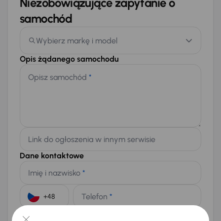
Niezobowiązujące zapytanie o
samochód
Wybierz markę i model
Opis żądanego samochodu
Opisz samochód
*
Link do ogłoszenia w innym serwisie
Dane kontaktowe
Imię i nazwisko
*
Telefon
*
+48
E-mail
*