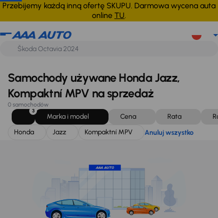
Honda
Jazz
Kompaktní MPV
Anuluj wszystko
Przebijemy każdą inną ofertę SKUPU. Darmowa wycena auta
online
TU
.
Samochody używane Honda Jazz,
Kompaktní MPV na sprzedaż
0 samochodów
3
Marka i model
Cena
Rata
R
Honda
Jazz
Kompaktní MPV
Anuluj wszystko