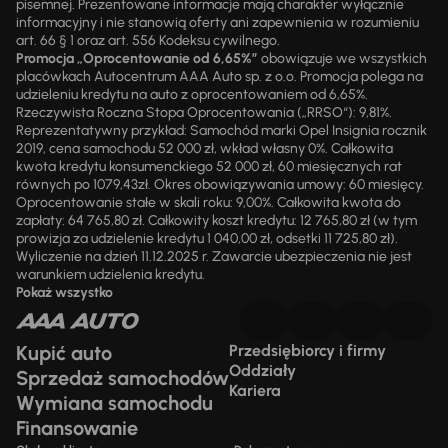
pisemnej. Prezentowane informacje mają charakter wyłącznie
informacyjny i nie stanowią oferty ani zapewnienia w rozumieniu
art. 66 § 1 oraz art. 556 Kodeksu cywilnego.
Promocja „Oprocentowanie od 6,65%”
obowiązuje we wszystkich
placówkach Autocentrum AAA Auto sp. z o.o. Promocja polega na
udzieleniu kredytu na auto z oprocentowaniem od 6,65%.
Rzeczywista Roczna Stopa Oprocentowania („RRSO“): 9,81%.
Reprezentatywny przykład: Samochód marki Opel Insignia rocznik
2019, cena samochodu 52 000 zł, wkład własny 0%. Całkowita
kwota kredytu konsumenckiego 52 000 zł, 60 miesięcznych rat
równych po 1079,43zł. Okres obowiązywania umowy: 60 miesięcy.
Oprocentowanie stałe w skali roku: 9,00%. Całkowita kwota do
zapłaty: 64 765,80 zł. Całkowity koszt kredytu: 12 765,80 zł (w tym
prowizja za udzielenie kredytu 1 040,00 zł, odsetki 11 725,80 zł).
Wyliczenie na dzień 11.12.2025 r. Zawarcie ubezpieczenia nie jest
warunkiem udzielenia kredytu.
Pokaż wszystko
Kupić auto
Przedsiębiorcy i firmy
Oddziały
Sprzedaż samochodów
Kariera
Wymiana samochodu
Finansowanie