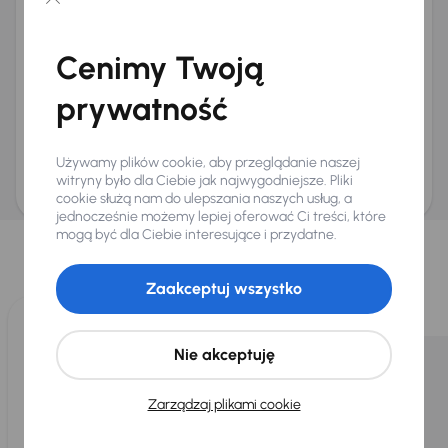
Chcę otrzymywać informacje o ofertach rabatowych
Na e-mail
(opcjonalnie)
Cenimy Twoją
Na numer telefonu
(opcjonalnie)
prywatność
Wyślij zapytanie
Zwracamy uwagę, że umówienie spotkania nie jest równoznaczne z rezerwacją
ani zagwarantowaną dostępnością pojazdu. AURES Holdings a.s., z siedzibą
Używamy plików cookie, aby przeglądanie naszej
Dopraváků 874/15, Čimice, 184 00 Praga 8, będzie przechowywać i przetwarzać
Twoje dane osobowe zgodnie z zasadami ochrony i przetwarzania
danych
witryny było dla Ciebie jak najwygodniejsze. Pliki
osobowych
.
cookie służą nam do ulepszania naszych usług, a
jednocześnie możemy lepiej oferować Ci treści, które
Wybraliśmy dla Ciebie
mogą być dla Ciebie interesujące i przydatne.
Wybieramy dla Ciebie
najlepsze pojazdy
z naszej oferty. Kupimy
dla Ciebie
do 400 pojazdów
każdego dnia.
Zaakceptuj wszystko
Nie akceptuję
Zarządzaj plikami cookie