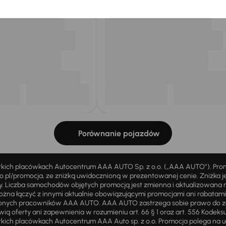
Porównanie pojazdów
stkich placówkach Autocentrum AAA AUTO Sp. z o.o. („AAA AUTO”). Pr
pl/promocja, ze zniżką uwidocznioną w prezentowanej cenie. Zniżka je
ży. Liczba samochodów objętych promocją jest zmienna i aktualizowana 
ożna łączyć z innymi aktualnie obowiązującymi promocjami ani rabatam
żnionych pracowników AAA AUTO. AAA AUTO zastrzega sobie prawo do 
ią oferty ani zapewnienia w rozumieniu art. 66 § 1 oraz art. 556 Kodeks
ich placówkach Autocentrum AAA Auto sp. z o.o. Promocja polega na ud