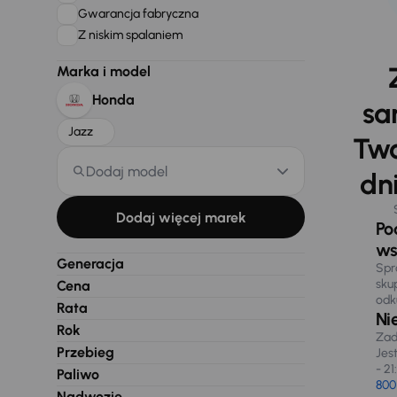
Gwarancja fabryczna
Z niskim spalaniem
Marka i model
Honda
sa
Jazz
Two
Dodaj model
dni
Dodaj więcej marek
Po
ws
Generacja
Spr
sku
Cena
odk
Rata
Ni
Rok
Zad
Przebieg
Jes
- 21
Paliwo
800
Nadwozie