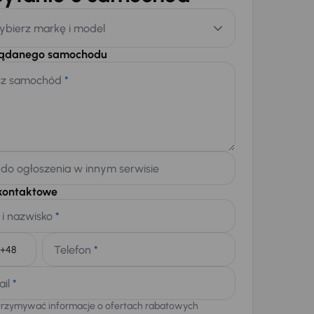
ybierz markę i model
żądanego samochodu
sz samochód
*
 do ogłoszenia w innym serwisie
kontaktowe
 i nazwisko
*
Telefon
*
+48
ail
*
trzymywać informacje o ofertach rabatowych