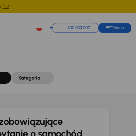
ne
TU
.
Sortuj według
Zapisz wyszukiwanie
800 033 000
Menu
Kategoria
zobowiązujące
ytanie o samochód