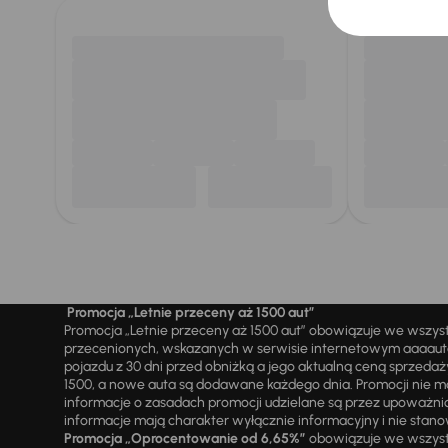
Promocja „Letnie przeceny aż 1500 aut”
Promocja „Letnie przeceny aż 1500 aut” obowiązuje we wszy
przecenionych, wskazanych w serwisie internetowym aaaauto.
pojazdu z 30 dni przed obniżką a jego aktualną ceną sprzeda
1500, a nowe auta są dodawane każdego dnia. Promocji nie m
informacje o zasadach promocji udzielane są przez upowa
informacje mają charakter wyłącznie informacyjny i nie stanow
Promocja „Oprocentowanie od 6,65%”
obowiązuje we wszystk