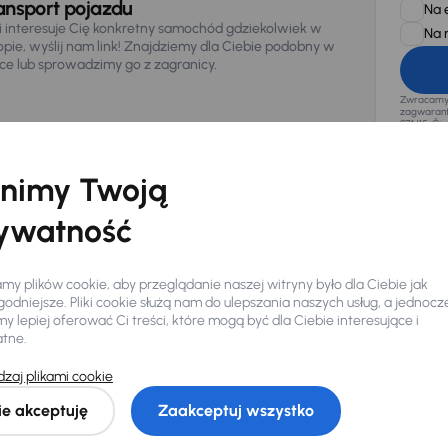
ansport pojazdu
Na 
li interesuje Cię konkretny samochód gdziekolwiek w
Na 
opie, wyślij nam link! Znajdziemy dla Ciebie podobny w
sce lub sprowadzimy go z zagranicy.
Zwracamy u
zagwaranto
874/15, Či
osobowe z
nimy Twoją
ywatność
y plików cookie, aby przeglądanie naszej witryny było dla Ciebie jak
odniejsze. Pliki cookie służą nam do ulepszania naszych usług, a jednocz
 lepiej oferować Ci treści, które mogą być dla Ciebie interesujące i
atne.
Ciebie
zaj plikami cookie
ie akceptuję
Zaakceptuj wszystko
my dla Ciebie
do 400 pojazdów
każdego dnia.