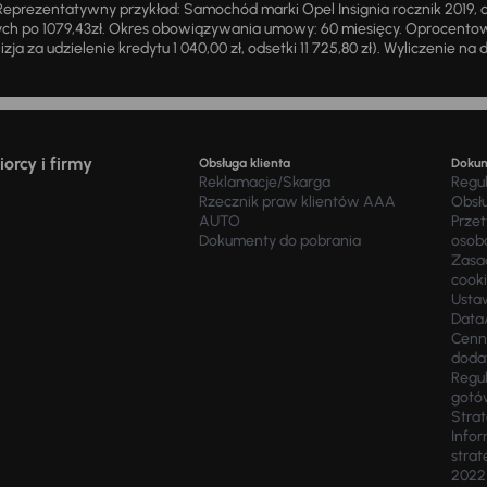
eprezentatywny przykład: Samochód marki Opel Insignia rocznik 2019, 
ch po 1079,43zł. Okres obowiązywania umowy: 60 miesięcy. Oprocentowan
zja za udzielenie kredytu 1 040,00 zł, odsetki 11 725,80 zł). Wyliczenie n
orcy i firmy
Obsługa klienta
Doku
Reklamacje/Skarga
Regu
Rzecznik praw klientów AAA
Obsł
AUTO
Prze
Dokumenty do pobrania
osob
Zasad
cook
Usta
Data
Cenn
doda
Regul
gotó
Stra
Infor
strat
2022