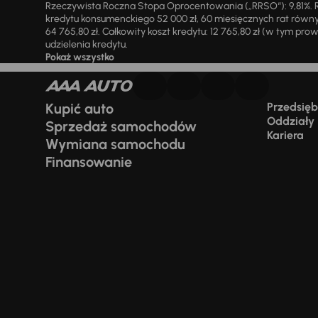
Rzeczywista Roczna Stopa Oprocentowania („RRSO“): 9,81%. R
kredytu konsumenckiego 52 000 zł, 60 miesięcznych rat równy
64 765,80 zł. Całkowity koszt kredytu: 12 765,80 zł (w tym prowi
udzielenia kredytu.
Pokaż wszystko
Kupić auto
Przedsiębi
Oddziały
Sprzedaż samochodów
Kariera
Wymiana samochodu
Finansowanie