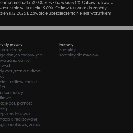
cena samochodu 52 000 zł, wkład własny 0%. Całkowita kwota
ie stałe w skali roku: 9,00%. Całkowita kwota do zapłaty:
a dzień 11.12.2025 r. Zawarcie ubezpieczenia nie jest warunkiem
menty prawne
Kontakty
lamin strony
Kontakty
uga danych osobowych
Kontakty dla mediów
twarzanie danych
owych
y korzystania z plików
ies
wienia plików cookie
Act
ik sprzedaży
tkowej
acje dot. płatności
wką
tegia podatkowa
macja o realizowanej
egii podatkowej za rok