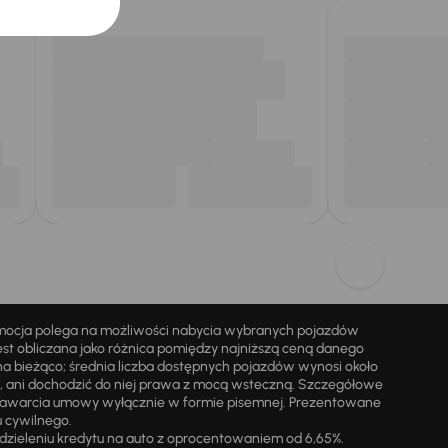
omocja polega na możliwości nabycia wybranych pojazdów
st obliczana jako różnica pomiędzy najniższą ceną danego
na bieżąco; średnia liczba dostępnych pojazdów wynosi około
i, ani dochodzić do niej prawa z mocą wsteczną. Szczegółowe
zawarcia umowy wyłącznie w formie pisemnej. Prezentowane
u cywilnego.
zieleniu kredytu na auto z oprocentowaniem od 6,65%.