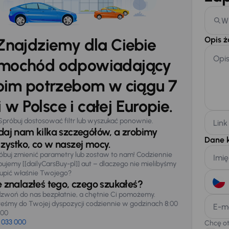
W
Opis 
Znajdziemy dla Ciebie
Opi
mochód odpowiadający
im potrzebom w ciągu 7
 w Polsce i całej Europie.
Spróbuj dostosować filtr lub wyszukać ponownie.
Link
daj nam kilka szczegółów, a zrobimy
Dane 
zystko, co w naszej mocy.
óbuj zmienić parametry lub zostaw to nam! Codziennie
Imię
pujemy [[dailyCarsBuy-pl]] aut – dlaczego nie mielibyśmy
upić właśnie Twojego?
e znalazłeś tego, czego szukałeś?
zwoń do nas bezpłatnie, a chętnie Ci pomożemy.
teśmy do Twojej dyspozycji codziennie w godzinach 8:00
E-m
:00
 033 000
Chcę o