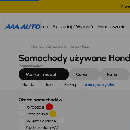
Prze
Szukam:
Honda
Jazz
Pick-up
Anuluj wszystko
Kup
Sprzedaj / Wymień
Finansowanie
Samochody używane
Honda
Jazz
Samochody używane Honda 
0 samochodów
Marka i model
Cena
Rata
Honda
Jazz
Pick-up
Anuluj wszystko
Oferta samochodów
Po rabacie
Extra zniżka
Świeżo skupione
Z odliczeniem VAT