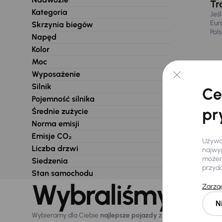
Tr
Kategoria
Jeś
Eur
Skrzynia biegów
Pol
Napęd
Kolor
Moc
Wyposażenie
Silnik
Ce
Pojemność silnika
pr
Średnie zużycie
Norma emisji
Emisje CO₂
Używam
Liczba drzwi
najwyg
możemy
Siedzenia
przyd
Stan samochodu
Wybraliśmy dla 
Zarząd
N
Wybieramy dla Ciebie
najlepsze pojazdy
z naszej oferty. Kupi