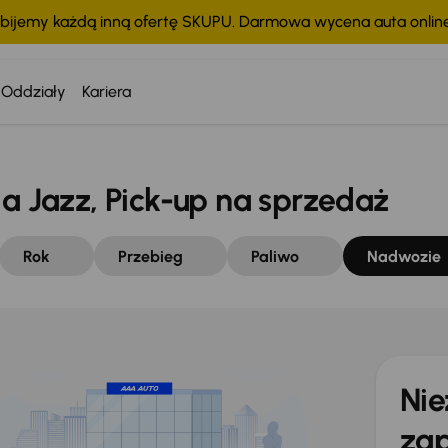
bijemy każdą inną ofertę SKUPU. Darmowa wycena auta onli
Oddziały
Kariera
Jazz, Pick-up na sprzedaż
Rok
Przebieg
Paliwo
Nadwozie
Nie
zap