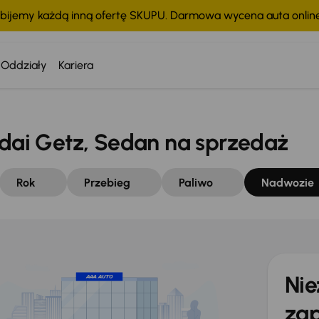
bijemy każdą inną ofertę SKUPU. Darmowa wycena auta onli
Oddziały
Kariera
ai Getz, Sedan na sprzedaż
Rok
Przebieg
Paliwo
Nadwozie
Nie
zap