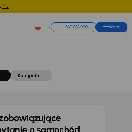
ne
TU
.
Sortuj według
Zapisz wyszukiwanie
800 033 000
Menu
Kategoria
zobowiązujące
ytanie o samochód