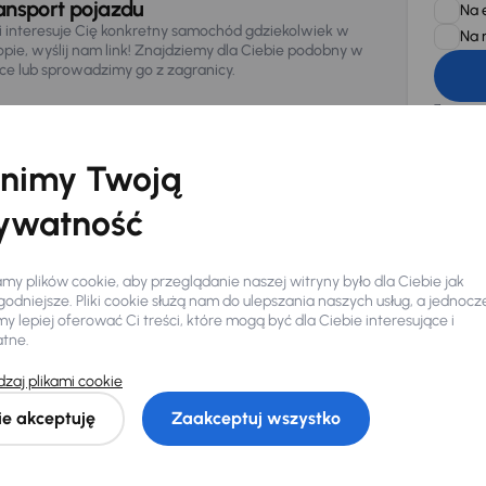
ansport pojazdu
Na 
li interesuje Cię konkretny samochód gdziekolwiek w
Na 
opie, wyślij nam link! Znajdziemy dla Ciebie podobny w
sce lub sprowadzimy go z zagranicy.
Zwracamy u
zagwaranto
874/15, Či
osobowe z
nimy Twoją
ywatność
y plików cookie, aby przeglądanie naszej witryny było dla Ciebie jak
odniejsze. Pliki cookie służą nam do ulepszania naszych usług, a jednocz
 lepiej oferować Ci treści, które mogą być dla Ciebie interesujące i
atne.
Ciebie
zaj plikami cookie
ie akceptuję
Zaakceptuj wszystko
my dla Ciebie
do 400 pojazdów
każdego dnia.