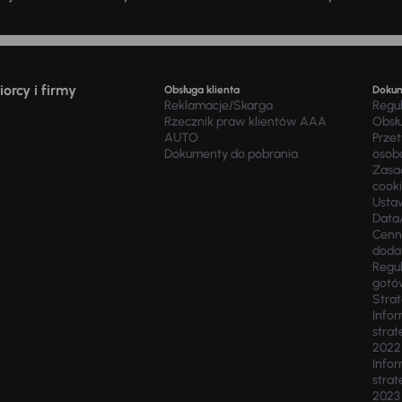
orcy i firmy
Obsługa klienta
Doku
Reklamacje/Skarga
Regu
Rzecznik praw klientów AAA
Obsł
AUTO
Prze
Dokumenty do pobrania
osob
Zasad
cook
Usta
Data
Cenn
doda
Regul
gotó
Stra
Infor
strat
2022
Infor
strat
2023