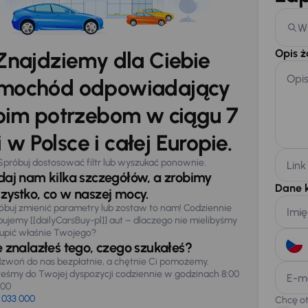
W
Opis 
Znajdziemy dla Ciebie
Opi
mochód odpowiadający
im potrzebom w ciągu 7
 w Polsce i całej Europie.
Spróbuj dostosować filtr lub wyszukać ponownie.
Link
daj nam kilka szczegółów, a zrobimy
Dane 
zystko, co w naszej mocy.
óbuj zmienić parametry lub zostaw to nam! Codziennie
Imię
pujemy [[dailyCarsBuy-pl]] aut – dlaczego nie mielibyśmy
upić właśnie Twojego?
e znalazłeś tego, czego szukałeś?
zwoń do nas bezpłatnie, a chętnie Ci pomożemy.
teśmy do Twojej dyspozycji codziennie w godzinach 8:00
E-m
:00
 033 000
Chcę o