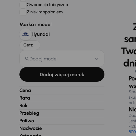
Gwarancja fabryczna
Z niskim spalaniem
Marka i model
Hyundai
sa
Getz
Two
Dodaj model
dni
Dodaj więcej marek
Po
ws
Cena
Spr
sku
Rata
odk
Rok
Ni
Przebieg
Zad
Paliwo
Jes
- 21
Nadwozie
800
Kategoria