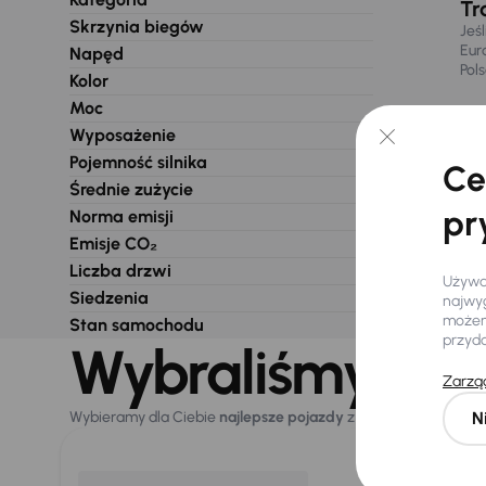
Tr
Skrzynia biegów
Jeś
Eur
Napęd
Pol
Kolor
Moc
Wyposażenie
Pojemność silnika
Ce
Średnie zużycie
pr
Norma emisji
Emisje CO₂
Liczba drzwi
Używam
Siedzenia
najwyg
możemy
Stan samochodu
przyd
Wybraliśmy dla 
Zarząd
N
Wybieramy dla Ciebie
najlepsze pojazdy
z naszej oferty. Kupi