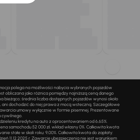
omocja polega na możliwości nabycia wybranych pojazdów
st obliczana jako różnica pomiędzy najniższą ceną danego
na bieżąco; średnia liczba dostępnych pojazdów wynosi około
i, ani dochodzić do niej prawa z mocą wsteczną. Szczegółowe
zawarcia umowy wyłącznie w formie pisemnej. Prezentowane
u cywilnego.
zieleniu kredytu na auto z oprocentowaniem od 6,65%.
cena samochodu 52 000 zł, wkład własny 0%. Całkowita kwota
ie stałe w skali roku: 9,00%. Całkowita kwota do zapłaty:
a dzień 11.12.2025 r. Zawarcie ubezpieczenia nie jest warunkiem