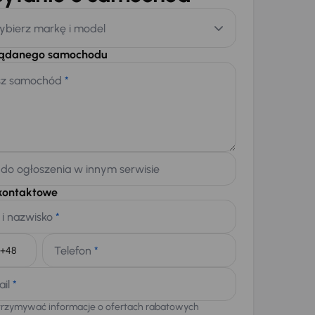
ybierz markę i model
żądanego samochodu
sz samochód
*
 do ogłoszenia w innym serwisie
kontaktowe
 i nazwisko
*
Telefon
*
+48
ail
*
trzymywać informacje o ofertach rabatowych