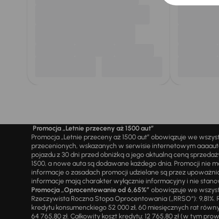
Promocja „Letnie przeceny aż 1500 aut”
Promocja „Letnie przeceny aż 1500 aut” obowiązuje we wszy
przecenionych, wskazanych w serwisie internetowym aaaauto.
pojazdu z 30 dni przed obniżką a jego aktualną ceną sprzeda
1500, a nowe auta są dodawane każdego dnia. Promocji nie m
informacje o zasadach promocji udzielane są przez upowa
informacje mają charakter wyłącznie informacyjny i nie stanow
Promocja „Oprocentowanie od 6,65%”
obowiązuje we wszystk
Rzeczywista Roczna Stopa Oprocentowania („RRSO“): 9,81%. R
kredytu konsumenckiego 52 000 zł, 60 miesięcznych rat równy
64 765,80 zł. Całkowity koszt kredytu: 12 765,80 zł (w tym prowi