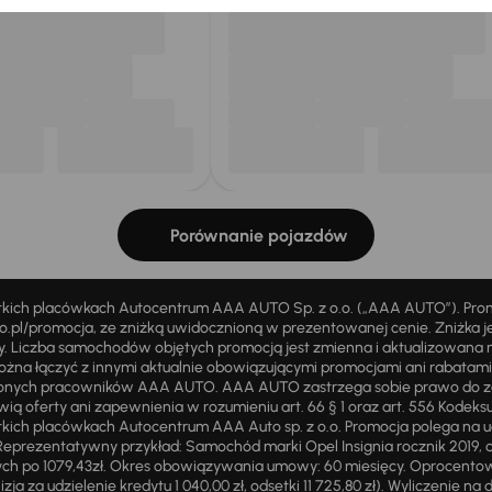
Porównanie pojazdów
stkich placówkach Autocentrum AAA AUTO Sp. z o.o. („AAA AUTO”). Pr
pl/promocja, ze zniżką uwidocznioną w prezentowanej cenie. Zniżka je
ży. Liczba samochodów objętych promocją jest zmienna i aktualizowana 
ożna łączyć z innymi aktualnie obowiązującymi promocjami ani rabatam
żnionych pracowników AAA AUTO. AAA AUTO zastrzega sobie prawo do 
ią oferty ani zapewnienia w rozumieniu art. 66 § 1 oraz art. 556 Kodeks
ich placówkach Autocentrum AAA Auto sp. z o.o. Promocja polega na ud
eprezentatywny przykład: Samochód marki Opel Insignia rocznik 2019, 
ch po 1079,43zł. Okres obowiązywania umowy: 60 miesięcy. Oprocentowan
zja za udzielenie kredytu 1 040,00 zł, odsetki 11 725,80 zł). Wyliczenie n