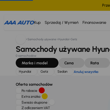
Prze
Szukam:
Hyundai
Getz
Sedan
Anuluj wszystko
Kup
Sprzedaj / Wymień
Finansowanie
Samochody używane
Hyundai
Getz
Samochody używane Hyund
0 samochodów
Marka i model
Cena
Rata
Hyundai
Getz
Sedan
Anuluj wszystko
Oferta samochodów
Po rabacie
Extra zniżka
Świeżo skupione
Z odliczeniem VAT