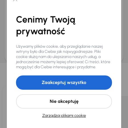
Chcę otrzymywać informacje o ofertach rabatowych
Na e-mail
(opcjonalnie)
Cenimy Twoją
Na numer telefonu
(opcjonalnie)
prywatność
Wyślij zapytanie
Zwracamy uwagę, że umówienie spotkania nie jest równoznaczne z rezerwacją
ani zagwarantowaną dostępnością pojazdu. AURES Holdings a.s., z siedzibą
Używamy plików cookie, aby przeglądanie naszej
Dopraváků 874/15, Čimice, 184 00 Praga 8, będzie przechowywać i przetwarzać
Twoje dane osobowe zgodnie z zasadami ochrony i przetwarzania
danych
witryny było dla Ciebie jak najwygodniejsze. Pliki
osobowych
.
cookie służą nam do ulepszania naszych usług, a
jednocześnie możemy lepiej oferować Ci treści, które
Wybraliśmy dla Ciebie
mogą być dla Ciebie interesujące i przydatne.
Wybieramy dla Ciebie
najlepsze pojazdy
z naszej oferty. Kupimy
dla Ciebie
do 400 pojazdów
każdego dnia.
Zaakceptuj wszystko
Nie akceptuję
Zarządzaj plikami cookie