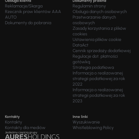
Obsługa klienta
Dokumenty prawne
Reklamacje/Skarga
Regulamin strony
Rzecznik praw klientów AAA
Obsługa danych osobowych
AUTO
Przetwarzanie danych
Dokumenty do pobrania
osobowych
Zasady korzystania z plików
cookies
Ustawienia plików cookie
DataAct
Cennik sprzedaży dodatkowej
Regulacje dot. płatności
gotówką
Strategia podatkowa
Informacja o realizowanej
strategii podatkowej za rok
2022
Informacja o realizowanej
strategii podatkowej za rok
2023
Kontakty
Inne linki
Kontakty
Wyszukiwanie
Kontakty dla mediów
Whistleblowing Policy
Jesteśmy częścią grupy