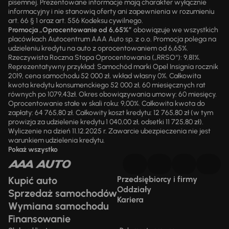
pisemnej. Prezentowane informacje mają charakter wyłącznie
informacyjny i nie stanowią oferty ani zapewnienia w rozumieniu
art. 66 § 1 oraz art. 556 Kodeksu cywilnego.
Promocja „Oprocentowanie od 6,65%”
obowiązuje we wszystkich
placówkach Autocentrum AAA Auto sp. z o.o. Promocja polega na
udzieleniu kredytu na auto z oprocentowaniem od 6,65%.
Rzeczywista Roczna Stopa Oprocentowania („RRSO“): 9,81%.
Reprezentatywny przykład: Samochód marki Opel Insignia rocznik
2019, cena samochodu 52 000 zł, wkład własny 0%. Całkowita
kwota kredytu konsumenckiego 52 000 zł, 60 miesięcznych rat
równych po 1079,43zł. Okres obowiązywania umowy: 60 miesięcy.
Oprocentowanie stałe w skali roku: 9,00%. Całkowita kwota do
zapłaty: 64 765,80 zł. Całkowity koszt kredytu: 12 765,80 zł (w tym
prowizja za udzielenie kredytu 1 040,00 zł, odsetki 11 725,80 zł).
Wyliczenie na dzień 11.12.2025 r. Zawarcie ubezpieczenia nie jest
warunkiem udzielenia kredytu.
Pokaż wszystko
Kupić auto
Przedsiębiorcy i firmy
Oddziały
Sprzedaż samochodów
Kariera
Wymiana samochodu
Finansowanie