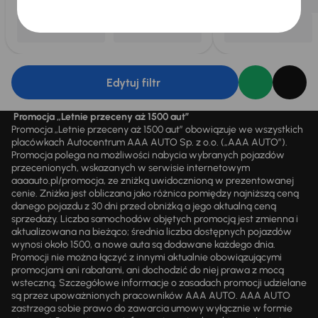
Edytuj filtr
Promocja „Letnie przeceny aż 1500 aut”
Promocja „Letnie przeceny aż 1500 aut” obowiązuje we wszystkich
placówkach Autocentrum AAA AUTO Sp. z o.o. („AAA AUTO”).
Promocja polega na możliwości nabycia wybranych pojazdów
przecenionych, wskazanych w serwisie internetowym
aaaauto.pl/promocja, ze zniżką uwidocznioną w prezentowanej
cenie. Zniżka jest obliczana jako różnica pomiędzy najniższą ceną
danego pojazdu z 30 dni przed obniżką a jego aktualną ceną
sprzedaży. Liczba samochodów objętych promocją jest zmienna i
aktualizowana na bieżąco; średnia liczba dostępnych pojazdów
wynosi około 1500, a nowe auta są dodawane każdego dnia.
Promocji nie można łączyć z innymi aktualnie obowiązującymi
promocjami ani rabatami, ani dochodzić do niej prawa z mocą
wsteczną. Szczegółowe informacje o zasadach promocji udzielane
są przez upoważnionych pracowników AAA AUTO. AAA AUTO
zastrzega sobie prawo do zawarcia umowy wyłącznie w formie