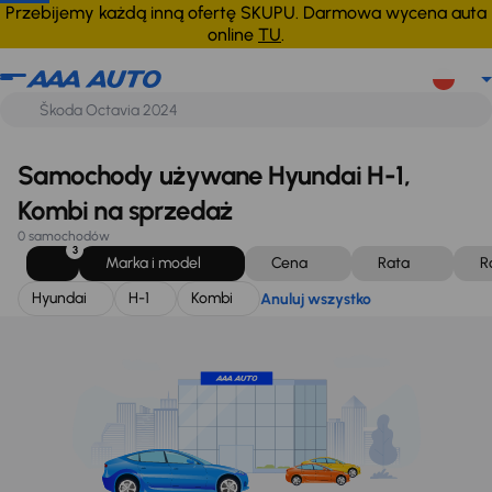
Hyundai
H-1
Kombi
Anuluj wszystko
Przebijemy każdą inną ofertę SKUPU. Darmowa wycena auta
online
TU
.
Samochody używane Hyundai H-1,
Kombi na sprzedaż
0 samochodów
3
Marka i model
Cena
Rata
R
Hyundai
H-1
Kombi
Anuluj wszystko