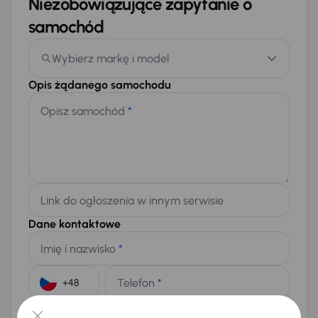
Niezobowiązujące zapytanie o
samochód
Wybierz markę i model
Opis żądanego samochodu
Opisz samochód
*
Link do ogłoszenia w innym serwisie
Dane kontaktowe
Imię i nazwisko
*
Telefon
*
+48
E-mail
*