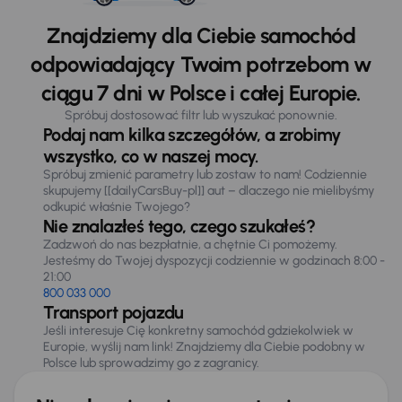
Znajdziemy dla Ciebie samochód
odpowiadający Twoim potrzebom w
ciągu 7 dni w Polsce i całej Europie.
Spróbuj dostosować filtr lub wyszukać ponownie.
Podaj nam kilka szczegółów, a zrobimy
wszystko, co w naszej mocy.
Spróbuj zmienić parametry lub zostaw to nam! Codziennie
skupujemy [[dailyCarsBuy-pl]] aut – dlaczego nie mielibyśmy
odkupić właśnie Twojego?
Nie znalazłeś tego, czego szukałeś?
Zadzwoń do nas bezpłatnie, a chętnie Ci pomożemy.
Jesteśmy do Twojej dyspozycji codziennie w godzinach 8:00 -
21:00
800 033 000
Transport pojazdu
Jeśli interesuje Cię konkretny samochód gdziekolwiek w
Europie, wyślij nam link! Znajdziemy dla Ciebie podobny w
Polsce lub sprowadzimy go z zagranicy.