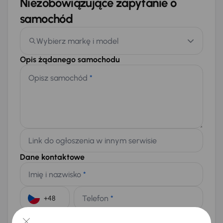
Niezobowiązujące zapytanie o
samochód
Wybierz markę i model
Opis żądanego samochodu
Opisz samochód
*
Link do ogłoszenia w innym serwisie
Dane kontaktowe
Imię i nazwisko
*
Telefon
*
+48
E-mail
*