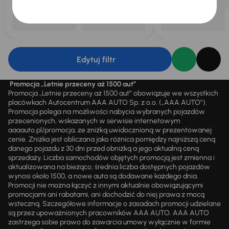
Edytuj filtr
Promocja „Letnie przeceny aż 1500 aut”
Promocja „Letnie przeceny aż 1500 aut” obowiązuje we wszystkich
placówkach Autocentrum AAA AUTO Sp. z o.o. („AAA AUTO”).
Promocja polega na możliwości nabycia wybranych pojazdów
przecenionych, wskazanych w serwisie internetowym
aaaauto.pl/promocja, ze zniżką uwidocznioną w prezentowanej
cenie. Zniżka jest obliczana jako różnica pomiędzy najniższą ceną
danego pojazdu z 30 dni przed obniżką a jego aktualną ceną
sprzedaży. Liczba samochodów objętych promocją jest zmienna i
aktualizowana na bieżąco; średnia liczba dostępnych pojazdów
wynosi około 1500, a nowe auta są dodawane każdego dnia.
Promocji nie można łączyć z innymi aktualnie obowiązującymi
promocjami ani rabatami, ani dochodzić do niej prawa z mocą
wsteczną. Szczegółowe informacje o zasadach promocji udzielane
są przez upoważnionych pracowników AAA AUTO. AAA AUTO
zastrzega sobie prawo do zawarcia umowy wyłącznie w formie