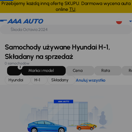
Hyundai
H-1
Składany
Anuluj wszystko
Przebijemy każdą inną ofertę SKUPU. Darmowa wycena auta
online
TU
.
Samochody używane Hyundai H-1,
Składany na sprzedaż
0 samochodów
3
Marka i model
Cena
Rata
R
Hyundai
H-1
Składany
Anuluj wszystko