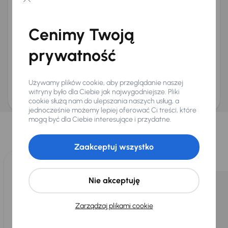
Chcę otrzymywać informacje o ofertach rabatowych
Na e-mail
(opcjonalnie)
Cenimy Twoją
Na numer telefonu
(opcjonalnie)
prywatność
Wyślij zapytanie
Zwracamy uwagę, że umówienie spotkania nie jest równoznaczne z rezerwacją
ani zagwarantowaną dostępnością pojazdu. AURES Holdings a.s., z siedzibą
Używamy plików cookie, aby przeglądanie naszej
Dopraváků 874/15, Čimice, 184 00 Praga 8, będzie przechowywać i przetwarzać
Twoje dane osobowe zgodnie z zasadami ochrony i przetwarzania
danych
witryny było dla Ciebie jak najwygodniejsze. Pliki
osobowych
.
cookie służą nam do ulepszania naszych usług, a
jednocześnie możemy lepiej oferować Ci treści, które
Wybraliśmy dla Ciebie
mogą być dla Ciebie interesujące i przydatne.
Wybieramy dla Ciebie
najlepsze pojazdy
z naszej oferty. Kupimy
dla Ciebie
do 400 pojazdów
każdego dnia.
Zaakceptuj wszystko
Nie akceptuję
Zarządzaj plikami cookie