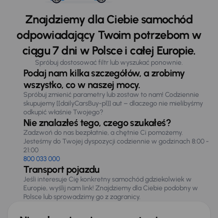
Znajdziemy dla Ciebie samochód
odpowiadający Twoim potrzebom w
ciągu 7 dni w Polsce i całej Europie.
Spróbuj dostosować filtr lub wyszukać ponownie.
Podaj nam kilka szczegółów, a zrobimy
wszystko, co w naszej mocy.
Spróbuj zmienić parametry lub zostaw to nam! Codziennie
skupujemy [[dailyCarsBuy-pl]] aut – dlaczego nie mielibyśmy
odkupić właśnie Twojego?
Nie znalazłeś tego, czego szukałeś?
Zadzwoń do nas bezpłatnie, a chętnie Ci pomożemy.
Jesteśmy do Twojej dyspozycji codziennie w godzinach 8:00 -
21:00
800 033 000
Transport pojazdu
Jeśli interesuje Cię konkretny samochód gdziekolwiek w
Europie, wyślij nam link! Znajdziemy dla Ciebie podobny w
Polsce lub sprowadzimy go z zagranicy.