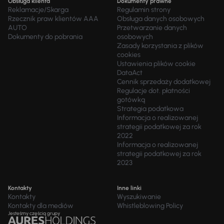
Obsługa klienta
Dokumenty prawne
Reklamacje/Skarga
Regulamin strony
Rzecznik praw klientów AAA
Obsługa danych osobowych
AUTO
Przetwarzanie danych
Dokumenty do pobrania
osobowych
Zasady korzystania z plików
cookies
Ustawienia plików cookie
DataAct
Cennik sprzedaży dodatkowej
Regulacje dot. płatności
gotówką
Strategia podatkowa
Informacja o realizowanej
strategii podatkowej za rok
2022
Informacja o realizowanej
strategii podatkowej za rok
2023
Kontakty
Inne linki
Kontakty
Wyszukiwanie
Kontakty dla mediów
Whistleblowing Policy
Jesteśmy częścią grupy