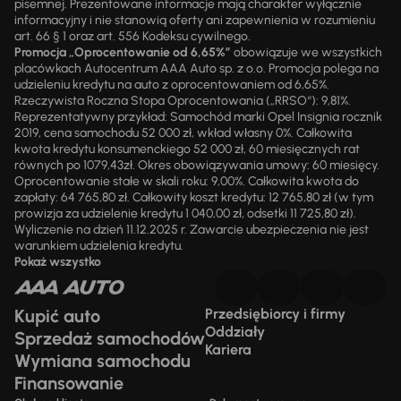
pisemnej. Prezentowane informacje mają charakter wyłącznie
informacyjny i nie stanowią oferty ani zapewnienia w rozumieniu
art. 66 § 1 oraz art. 556 Kodeksu cywilnego.
Promocja „Oprocentowanie od 6,65%”
obowiązuje we wszystkich
placówkach Autocentrum AAA Auto sp. z o.o. Promocja polega na
udzieleniu kredytu na auto z oprocentowaniem od 6,65%.
Rzeczywista Roczna Stopa Oprocentowania („RRSO“): 9,81%.
Reprezentatywny przykład: Samochód marki Opel Insignia rocznik
2019, cena samochodu 52 000 zł, wkład własny 0%. Całkowita
kwota kredytu konsumenckiego 52 000 zł, 60 miesięcznych rat
równych po 1079,43zł. Okres obowiązywania umowy: 60 miesięcy.
Oprocentowanie stałe w skali roku: 9,00%. Całkowita kwota do
zapłaty: 64 765,80 zł. Całkowity koszt kredytu: 12 765,80 zł (w tym
prowizja za udzielenie kredytu 1 040,00 zł, odsetki 11 725,80 zł).
Wyliczenie na dzień 11.12.2025 r. Zawarcie ubezpieczenia nie jest
warunkiem udzielenia kredytu.
Pokaż wszystko
Kupić auto
Przedsiębiorcy i firmy
Oddziały
Sprzedaż samochodów
Kariera
Wymiana samochodu
Finansowanie