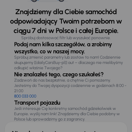
Znajdziemy dla Ciebie samochód
odpowiadający Twoim potrzebom w
ciągu 7 dni w Polsce i całej Europie.
Spróbuj dostosować filtr lub wyszukać ponownie.
Podaj nam kilka szczegółów, a zrobimy
wszystko, co w naszej mocy.
Spróbuj zmienić parametry lub zostaw to nam! Codziennie
skupujemy [[dailyCarsBuy-pl]] aut – dlaczego nie mielibyśmy
odkupić właśnie Twojego?
Nie znalazłeś tego, czego szukałeś?
Zadzwoń do nas bezpłatnie, a chętnie Ci pomożemy.
Jesteśmy do Twojej dyspozycji codziennie w godzinach 8:00 -
21:00
800 033 000
Transport pojazdu
Jeśli interesuje Cię konkretny samochód gdziekolwiek w
Europie, wyślij nam link! Znajdziemy dla Ciebie podobny w
Polsce lub sprowadzimy go z zagranicy.