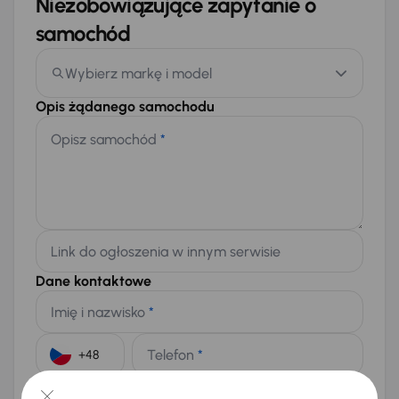
Niezobowiązujące zapytanie o
samochód
Wybierz markę i model
Opis żądanego samochodu
Opisz samochód
*
Link do ogłoszenia w innym serwisie
Dane kontaktowe
Imię i nazwisko
*
Telefon
*
+48
E-mail
*