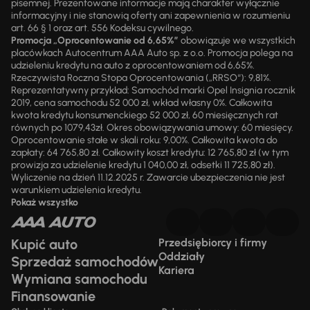
pisemnej. Prezentowane informacje mają charakter wyłącznie
informacyjny i nie stanowią oferty ani zapewnienia w rozumieniu
art. 66 § 1 oraz art. 556 Kodeksu cywilnego.
Promocja „Oprocentowanie od 6,65%”
obowiązuje we wszystkich
placówkach Autocentrum AAA Auto sp. z o.o. Promocja polega na
udzieleniu kredytu na auto z oprocentowaniem od 6,65%.
Rzeczywista Roczna Stopa Oprocentowania („RRSO“): 9,81%.
Reprezentatywny przykład: Samochód marki Opel Insignia rocznik
2019, cena samochodu 52 000 zł, wkład własny 0%. Całkowita
kwota kredytu konsumenckiego 52 000 zł, 60 miesięcznych rat
równych po 1079,43zł. Okres obowiązywania umowy: 60 miesięcy.
Oprocentowanie stałe w skali roku: 9,00%. Całkowita kwota do
zapłaty: 64 765,80 zł. Całkowity koszt kredytu: 12 765,80 zł (w tym
prowizja za udzielenie kredytu 1 040,00 zł, odsetki 11 725,80 zł).
Wyliczenie na dzień 11.12.2025 r. Zawarcie ubezpieczenia nie jest
warunkiem udzielenia kredytu.
Pokaż wszystko
Kupić auto
Przedsiębiorcy i firmy
Oddziały
Sprzedaż samochodów
Kariera
Wymiana samochodu
Finansowanie