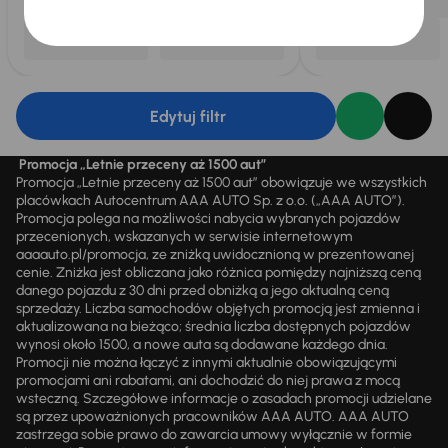
Edytuj filtr
Promocja „Letnie przeceny aż 1500 aut”
Promocja „Letnie przeceny aż 1500 aut” obowiązuje we wszystkich
placówkach Autocentrum AAA AUTO Sp. z o.o. („AAA AUTO”).
Promocja polega na możliwości nabycia wybranych pojazdów
przecenionych, wskazanych w serwisie internetowym
aaaauto.pl/promocja, ze zniżką uwidocznioną w prezentowanej
cenie. Zniżka jest obliczana jako różnica pomiędzy najniższą ceną
danego pojazdu z 30 dni przed obniżką a jego aktualną ceną
sprzedaży. Liczba samochodów objętych promocją jest zmienna i
aktualizowana na bieżąco; średnia liczba dostępnych pojazdów
wynosi około 1500, a nowe auta są dodawane każdego dnia.
Promocji nie można łączyć z innymi aktualnie obowiązującymi
promocjami ani rabatami, ani dochodzić do niej prawa z mocą
wsteczną. Szczegółowe informacje o zasadach promocji udzielane
są przez upoważnionych pracowników AAA AUTO. AAA AUTO
zastrzega sobie prawo do zawarcia umowy wyłącznie w formie