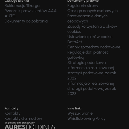
Obsługa klienta
Dokumenty prawne
Reklamacje/Skarga
Regulamin strony
Rzecznik praw klientów AAA
Obsługa danych osobowych
AUTO
Przetwarzanie danych
Dokumenty do pobrania
osobowych
Zasady korzystania z plików
cookies
Ustawienia plików cookie
DataAct
Cennik sprzedaży dodatkowej
Regulacje dot. płatności
gotówką
Strategia podatkowa
Informacja o realizowanej
strategii podatkowej za rok
2022
Informacja o realizowanej
strategii podatkowej za rok
2023
Kontakty
Inne linki
Kontakty
Wyszukiwanie
Kontakty dla mediów
Whistleblowing Policy
Jesteśmy częścią grupy