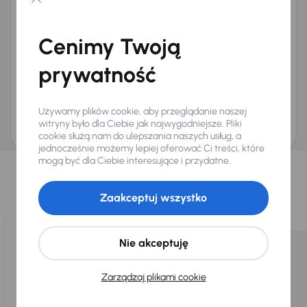
Chcę otrzymywać informacje o ofertach rabatowych
Na e-mail
(opcjonalnie)
Cenimy Twoją
Na numer telefonu
(opcjonalnie)
prywatność
Wyślij zapytanie
Zwracamy uwagę, że umówienie spotkania nie jest równoznaczne z rezerwacją
ani zagwarantowaną dostępnością pojazdu. AURES Holdings a.s., z siedzibą
Używamy plików cookie, aby przeglądanie naszej
Dopraváků 874/15, Čimice, 184 00 Praga 8, będzie przechowywać i przetwarzać
Twoje dane osobowe zgodnie z zasadami ochrony i przetwarzania
danych
witryny było dla Ciebie jak najwygodniejsze. Pliki
osobowych
.
cookie służą nam do ulepszania naszych usług, a
jednocześnie możemy lepiej oferować Ci treści, które
Wybraliśmy dla Ciebie
mogą być dla Ciebie interesujące i przydatne.
Wybieramy dla Ciebie
najlepsze pojazdy
z naszej oferty. Kupimy
dla Ciebie
do 400 pojazdów
każdego dnia.
Zaakceptuj wszystko
Nie akceptuję
Zarządzaj plikami cookie