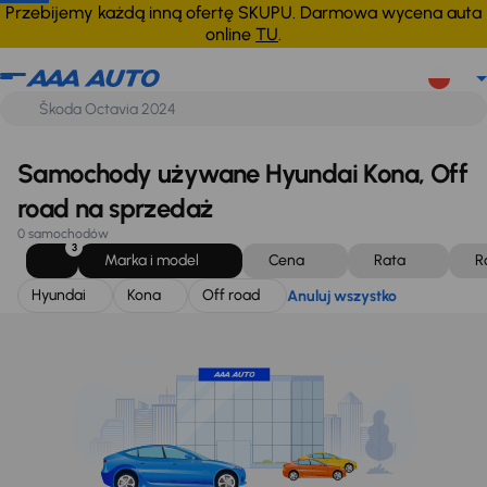
Hyundai
Kona
Off road
Anuluj wszystko
Przebijemy każdą inną ofertę SKUPU. Darmowa wycena auta
online
TU
.
Samochody używane Hyundai Kona, Off
road na sprzedaż
0 samochodów
3
Marka i model
Cena
Rata
R
Hyundai
Kona
Off road
Anuluj wszystko