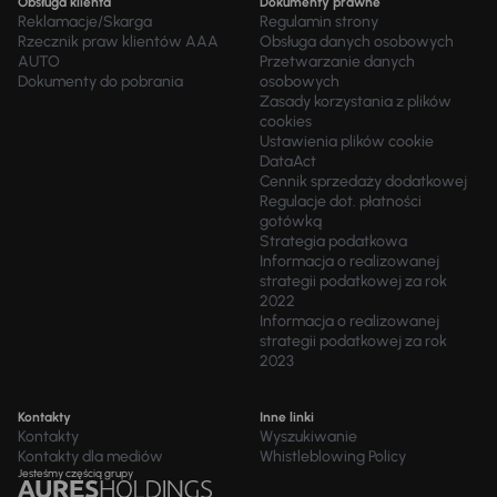
Obsługa klienta
Dokumenty prawne
Reklamacje/Skarga
Regulamin strony
Rzecznik praw klientów AAA
Obsługa danych osobowych
AUTO
Przetwarzanie danych
Dokumenty do pobrania
osobowych
Zasady korzystania z plików
cookies
Ustawienia plików cookie
DataAct
Cennik sprzedaży dodatkowej
Regulacje dot. płatności
gotówką
Strategia podatkowa
Informacja o realizowanej
strategii podatkowej za rok
2022
Informacja o realizowanej
strategii podatkowej za rok
2023
Kontakty
Inne linki
Kontakty
Wyszukiwanie
Kontakty dla mediów
Whistleblowing Policy
Jesteśmy częścią grupy