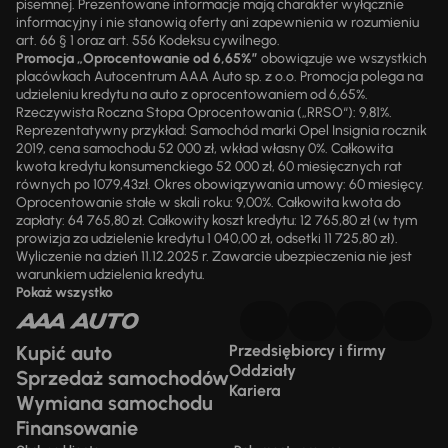
pisemnej. Prezentowane informacje mają charakter wyłącznie
informacyjny i nie stanowią oferty ani zapewnienia w rozumieniu
art. 66 § 1 oraz art. 556 Kodeksu cywilnego.
Promocja „Oprocentowanie od 6,65%”
obowiązuje we wszystkich
placówkach Autocentrum AAA Auto sp. z o.o. Promocja polega na
udzieleniu kredytu na auto z oprocentowaniem od 6,65%.
Rzeczywista Roczna Stopa Oprocentowania („RRSO“): 9,81%.
Reprezentatywny przykład: Samochód marki Opel Insignia rocznik
2019, cena samochodu 52 000 zł, wkład własny 0%. Całkowita
kwota kredytu konsumenckiego 52 000 zł, 60 miesięcznych rat
równych po 1079,43zł. Okres obowiązywania umowy: 60 miesięcy.
Oprocentowanie stałe w skali roku: 9,00%. Całkowita kwota do
zapłaty: 64 765,80 zł. Całkowity koszt kredytu: 12 765,80 zł (w tym
prowizja za udzielenie kredytu 1 040,00 zł, odsetki 11 725,80 zł).
Wyliczenie na dzień 11.12.2025 r. Zawarcie ubezpieczenia nie jest
warunkiem udzielenia kredytu.
Pokaż wszystko
Kupić auto
Przedsiębiorcy i firmy
Oddziały
Sprzedaż samochodów
Kariera
Wymiana samochodu
Finansowanie