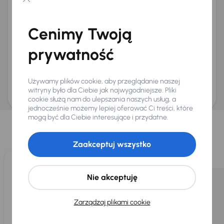
Chcę otrzymywać informacje o ofertach rabatowych
Na e-mail
(opcjonalnie)
Cenimy Twoją
Na numer telefonu
(opcjonalnie)
prywatność
Wyślij zapytanie
Zwracamy uwagę, że umówienie spotkania nie jest równoznaczne z rezerwacją
ani zagwarantowaną dostępnością pojazdu. AURES Holdings a.s., z siedzibą
Używamy plików cookie, aby przeglądanie naszej
Dopraváků 874/15, Čimice, 184 00 Praga 8, będzie przechowywać i przetwarzać
Twoje dane osobowe zgodnie z zasadami ochrony i przetwarzania
danych
witryny było dla Ciebie jak najwygodniejsze. Pliki
osobowych
.
cookie służą nam do ulepszania naszych usług, a
jednocześnie możemy lepiej oferować Ci treści, które
Wybraliśmy dla Ciebie
mogą być dla Ciebie interesujące i przydatne.
Wybieramy dla Ciebie
najlepsze pojazdy
z naszej oferty. Kupimy
dla Ciebie
do 400 pojazdów
każdego dnia.
Zaakceptuj wszystko
Nie akceptuję
Zarządzaj plikami cookie