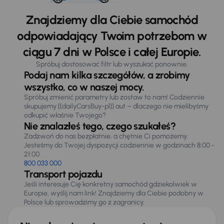
Znajdziemy dla Ciebie samochód
odpowiadający Twoim potrzebom w
ciągu 7 dni w Polsce i całej Europie.
Spróbuj dostosować filtr lub wyszukać ponownie.
Podaj nam kilka szczegółów, a zrobimy
wszystko, co w naszej mocy.
Spróbuj zmienić parametry lub zostaw to nam! Codziennie
skupujemy [[dailyCarsBuy-pl]] aut – dlaczego nie mielibyśmy
odkupić właśnie Twojego?
Nie znalazłeś tego, czego szukałeś?
Zadzwoń do nas bezpłatnie, a chętnie Ci pomożemy.
Jesteśmy do Twojej dyspozycji codziennie w godzinach 8:00 -
21:00
800 033 000
Transport pojazdu
Jeśli interesuje Cię konkretny samochód gdziekolwiek w
Europie, wyślij nam link! Znajdziemy dla Ciebie podobny w
Polsce lub sprowadzimy go z zagranicy.