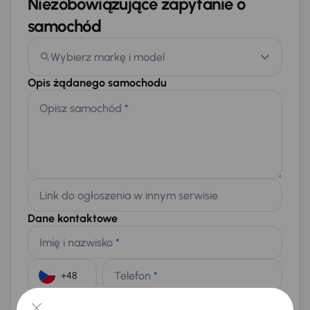
Niezobowiązujące zapytanie o
samochód
Wybierz markę i model
Opis żądanego samochodu
Opisz samochód
*
Link do ogłoszenia w innym serwisie
Dane kontaktowe
Imię i nazwisko
*
Telefon
*
+48
E-mail
*