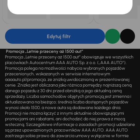
Edytuj filtr
Promocja „Letnie przeceny aż 1500 aut”
Promocja „Letnie przeceny aż 1500 aut” obowiązuje we wszystkich
placówkach Autocentrum AAA AUTO Sp. z o.o. („AAA AUTO”).
Promocja polega na możliwości nabycia wybranych pojazdów
przecenionych, wskazanych w serwisie internetowym
aaaauto.pl/promocja, ze zniżką uwidocznioną w prezentowanej
cenie. Zniżka jest obliczana jako różnica pomiędzy najniższą ceną
danego pojazdu z 30 dni przed obniżką a jego aktualną ceną
sprzedaży. Liczba samochodów objętych promocją jest zmienna i
aktualizowana na bieżąco; średnia liczba dostępnych pojazdów
wynosi około 1500, a nowe auta są dodawane każdego dnia.
Promocji nie można łączyć z innymi aktualnie obowiązującymi
promocjami ani rabatami, ani dochodzić do niej prawa z mocą
wsteczną. Szczegółowe informacje o zasadach promocji udzielane
są przez upoważnionych pracowników AAA AUTO. AAA AUTO
zastrzega sobie prawo do zawarcia umowy wyłącznie w formie