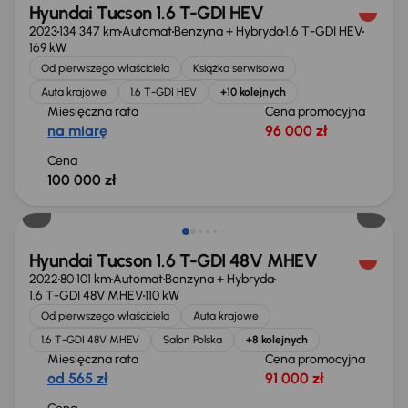
Hyundai Tucson 1.6 T-GDI HEV
2023
134 347 km
Automat
Benzyna + Hybryda
1.6 T-GDI HEV
169 kW
Od pierwszego właściciela
Książka serwisowa
Auta krajowe
1.6 T-GDI HEV
+10 kolejnych
Miesięczna rata
Cena promocyjna
na miarę
96 000 zł
Cena
100 000 zł
Świeżo skupione
Hyundai Tucson 1.6 T-GDI 48V MHEV
2022
80 101 km
Automat
Benzyna + Hybryda
1.6 T-GDI 48V MHEV
110 kW
Od pierwszego właściciela
Auta krajowe
1.6 T-GDI 48V MHEV
Salon Polska
+8 kolejnych
Miesięczna rata
Cena promocyjna
od 565 zł
91 000 zł