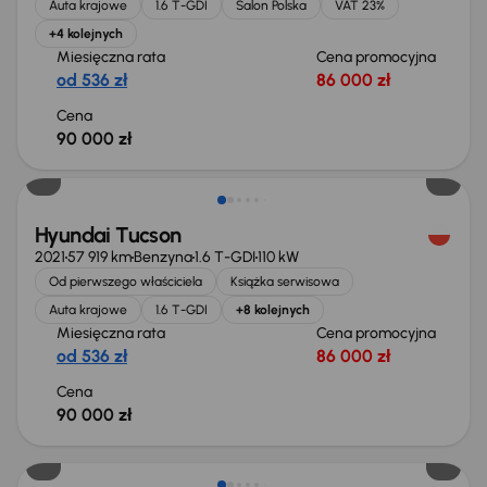
Auta krajowe
1.6 T-GDI
Salon Polska
VAT 23%
+4 kolejnych
Miesięczna rata
Cena promocyjna
od 536 zł
86 000 zł
Cena
90 000 zł
Hyundai Tucson
2021
57 919 km
Benzyna
1.6 T-GDI
110 kW
Od pierwszego właściciela
Książka serwisowa
Auta krajowe
1.6 T-GDI
+8 kolejnych
Miesięczna rata
Cena promocyjna
od 536 zł
86 000 zł
Cena
90 000 zł
Taniej o 3 000 zł