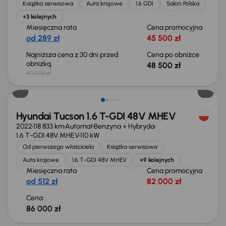
Książka serwisowa
Auta krajowe
1.6 GDI
Salon Polska
+3 kolejnych
Miesięczna rata
Cena promocyjna
od 289 zł
45 500 zł
Najniższa cena z 30 dni przed
Cena po obniżce
obniżką
48 500 zł
49 000 zł
Możliwość odliczenia VAT
Hyundai Tucson 1.6 T-GDI 48V MHEV
2022
118 833 km
Automat
Benzyna + Hybryda
1.6 T-GDI 48V MHEV
110 kW
Od pierwszego właściciela
Książka serwisowa
Auta krajowe
1.6 T-GDI 48V MHEV
+9 kolejnych
Miesięczna rata
Cena promocyjna
od 512 zł
82 000 zł
Cena
86 000 zł
Taniej o 2 000 zł