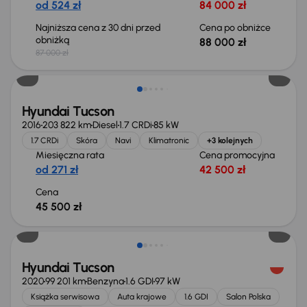
od 524 zł
84 000 zł
Najniższa cena z 30 dni przed
Cena po obniżce
obniżką
88 000 zł
87 000 zł
Hyundai Tucson
2016
203 822 km
Diesel
1.7 CRDi
85 kW
1.7 CRDi
Skóra
Navi
Klimatronic
+3 kolejnych
Miesięczna rata
Cena promocyjna
od 271 zł
42 500 zł
Cena
45 500 zł
Taniej o 1 000 zł
Hyundai Tucson
2020
99 201 km
Benzyna
1.6 GDI
97 kW
Książka serwisowa
Auta krajowe
1.6 GDI
Salon Polska