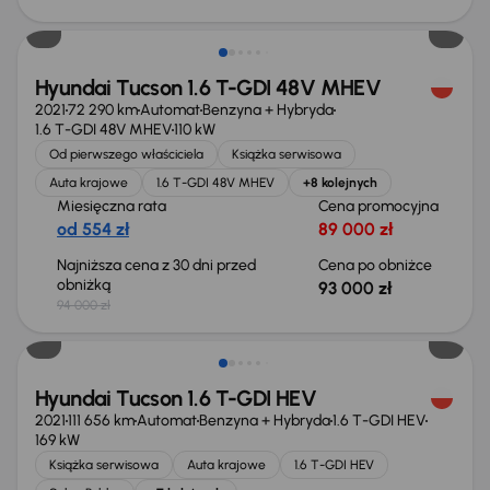
Taniej o 1 000 zł
Hyundai Tucson 1.6 T-GDI 48V MHEV
2021
72 290 km
Automat
Benzyna + Hybryda
1.6 T-GDI 48V MHEV
110 kW
Od pierwszego właściciela
Książka serwisowa
Auta krajowe
1.6 T-GDI 48V MHEV
+8 kolejnych
Miesięczna rata
Cena promocyjna
od 554 zł
89 000 zł
Najniższa cena z 30 dni przed
Cena po obniżce
obniżką
93 000 zł
94 000 zł
Hyundai Tucson 1.6 T-GDI HEV
2021
111 656 km
Automat
Benzyna + Hybryda
1.6 T-GDI HEV
169 kW
Książka serwisowa
Auta krajowe
1.6 T-GDI HEV