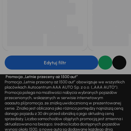
Edytuj filtr
Promocja „Letnie przeceny aż 1500 aut”
Promocja „Letnie przeceny aż 1500 aut” obowiązuje we wszystkich
placówkach Autocentrum AAA AUTO Sp. z o.o. („AAA AUTO”).
Promocja polega na możliwości nabycia wybranych pojazdów
przecenionych, wskazanych w serwisie internetowym
aaaauto.pl/promocja, ze zniżką uwidocznioną w prezentowanej
cenie. Zniżka jest obliczana jako różnica pomiędzy najniższą ceną
danego pojazdu z 30 dni przed obniżką a jego aktualną ceną
sprzedaży. Liczba samochodów objętych promocją jest zmienna i
aktualizowana na bieżąco; średnia liczba dostępnych pojazdów
wynosi około 1500, a nowe auta są dodawane każdego dnia.