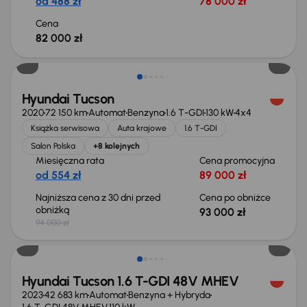
od 488 zł
78 000 zł
Cena
82 000 zł
Taniej o 1 000 zł
Hyundai Tucson
2020
72 150 km
Automat
Benzyna
1.6 T-GDI
130 kW
4x4
Książka serwisowa
Auta krajowe
1.6 T-GDI
Salon Polska
+8 kolejnych
Miesięczna rata
Cena promocyjna
od 554 zł
89 000 zł
Najniższa cena z 30 dni przed
Cena po obniżce
obniżką
93 000 zł
94 000 zł
Możliwość odliczenia VAT
Hyundai Tucson 1.6 T-GDI 48V MHEV
2023
42 683 km
Automat
Benzyna + Hybryda