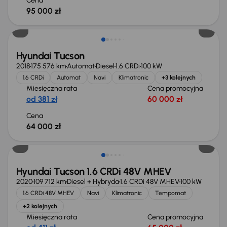
Cena
95 000 zł
Hyundai Tucson
2018
175 576 km
Automat
Diesel
1.6 CRDi
100 kW
1.6 CRDi
Automat
Navi
Klimatronic
+3 kolejnych
Miesięczna rata
Cena promocyjna
od 381 zł
60 000 zł
Cena
64 000 zł
Hyundai Tucson 1.6 CRDi 48V MHEV
2020
109 712 km
Diesel + Hybryda
1.6 CRDi 48V MHEV
100 kW
1.6 CRDi 48V MHEV
Navi
Klimatronic
Tempomat
+2 kolejnych
Miesięczna rata
Cena promocyjna