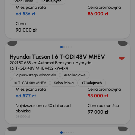
Salon Polska
+7 kolejnych
Miesięczna rata
Cena promocyjna
od 536 zł
86 000 zł
Cena
90 000 zł
Taniej o 1 000 zł
Hyundai Tucson 1.6 T-GDI 48V MHEV
2021
80 688 km
Automat
Benzyna + Hybryda
1.6 T-GDI 48V MHEV
132 kW
4x4
Od pierwszego właściciela
Auta krajowe
1.6 T-GDI 48V MHEV
Salon Polska
+7 kolejnych
Miesięczna rata
Cena promocyjna
od 577 zł
93 000 zł
Najniższa cena z 30 dni przed
Cena po obniżce
obniżką
97 000 zł
98 000 zł
Taniej o 2 000 zł