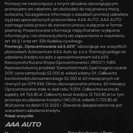
Promocji nie można łączyć z innymi aktualnie obowiązującymi
promocjami ani rabatami, ani dochodzić do niej prawa z mocą
wsteczną. Szczegółowe informacje o zasadach promocji udzielane
są przez upoważnionych pracowników AAA AUTO. AAA AUTO
zastrzega sobie prawo do zawarcia umowy wyłącznie w formie
pisemnej. Prezentowane informacje mają charakter wyłącznie
informacyjny i nie stanowią oferty ani zapewnienia w rozumieniu
art. 66 § 1 oraz art. 556 Kodeksu cywilnego.
Promocja „Oprocentowanie od 6,65%”
obowiązuje we wszystkich
placówkach Autocentrum AAA Auto sp. z o.o. Promocja polega na
udzieleniu kredytu na auto z oprocentowaniem od 6,65%.
Rzeczywista Roczna Stopa Oprocentowania („RRSO“): 9,81%.
Reprezentatywny przykład: Samochód marki Opel Insignia rocznik
2019, cena samochodu 52 000 zł, wkład własny 0%. Całkowita
kwota kredytu konsumenckiego 52 000 zł, 60 miesięcznych rat
równych po 1079,43zł. Okres obowiązywania umowy: 60 miesięcy.
Oprocentowanie stałe w skali roku: 9,00%. Całkowita kwota do
zapłaty: 64 765,80 zł. Całkowity koszt kredytu: 12 765,80 zł (w tym
prowizja za udzielenie kredytu 1 040,00 zł, odsetki 11 725,80 zł).
Wyliczenie na dzień 11.12.2025 r. Zawarcie ubezpieczenia nie jest
warunkiem udzielenia kredytu.
Pokaż wszystko