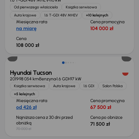
1.6 T-GDI 48V MHEV
110 kW
Od pierwszego właściciela
Książka serwisowa
Auta krajowe
1.6 T-GDI 48V MHEV
+10 kolejnych
Miesięczna rata
Cena promocyjna
na miarę
104 000 zł
Cena
108 000 zł
Hyundai Tucson
2019
98 054 km
Benzyna
1.6 GDI
97 kW
Książka serwisowa
Auta krajowe
1.6 GDI
Salon Polska
+5 kolejnych
Miesięczna rata
Cena promocyjna
od 426 zł
67 500 zł
Najniższa cena z 30 dni przed
Cena po obniżce
obniżką
71 500 zł
70 000 zł
Taniej o 3 000 zł