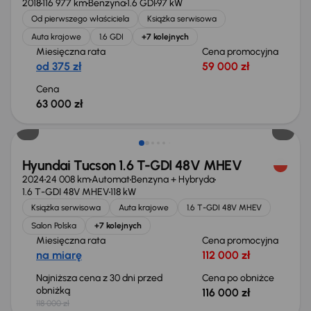
2018
116 977 km
Benzyna
1.6 GDI
97 kW
Od pierwszego właściciela
Książka serwisowa
Auta krajowe
1.6 GDI
+7 kolejnych
Miesięczna rata
Cena promocyjna
od 375 zł
59 000 zł
Cena
63 000 zł
Taniej o 2 000 zł
Hyundai Tucson 1.6 T-GDI 48V MHEV
2024
24 008 km
Automat
Benzyna + Hybryda
1.6 T-GDI 48V MHEV
118 kW
Książka serwisowa
Auta krajowe
1.6 T-GDI 48V MHEV
Salon Polska
+7 kolejnych
Miesięczna rata
Cena promocyjna
na miarę
112 000 zł
Najniższa cena z 30 dni przed
Cena po obniżce
obniżką
116 000 zł
118 000 zł
Taniej o 3 000 zł