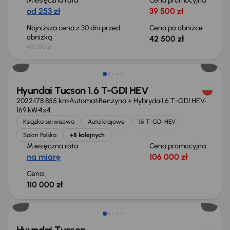
Miesięczna rata
Cena promocyjna
od 253 zł
39 500 zł
Najniższa cena z 30 dni przed
Cena po obniżce
obniżką
42 500 zł
43 000 zł
Hyundai Tucson 1.6 T-GDI HEV
2022
178 855 km
Automat
Benzyna + Hybryda
1.6 T-GDI HEV
169 kW
4x4
Książka serwisowa
Auta krajowe
1.6 T-GDI HEV
Salon Polska
+8 kolejnych
Miesięczna rata
Cena promocyjna
na miarę
106 000 zł
Cena
110 000 zł