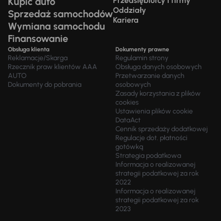
Kupić auto
Przedsiębiorcy i firmy
Oddziały
Sprzedaż samochodów
Kariera
Wymiana samochodu
Finansowanie
Obsługa klienta
Dokumenty prawne
Reklamacje/Skarga
Regulamin strony
Rzecznik praw klientów AAA
Obsługa danych osobowych
AUTO
Przetwarzanie danych
Dokumenty do pobrania
osobowych
Zasady korzystania z plików
cookies
Ustawienia plików cookie
DataAct
Cennik sprzedaży dodatkowej
Regulacje dot. płatności
gotówką
Strategia podatkowa
Informacja o realizowanej
strategii podatkowej za rok
2022
Informacja o realizowanej
strategii podatkowej za rok
2023