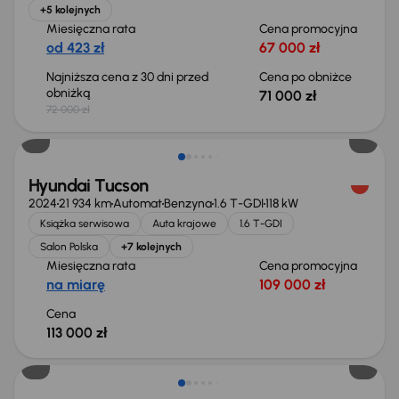
+5 kolejnych
Miesięczna rata
Cena promocyjna
od 423 zł
67 000 zł
Najniższa cena z 30 dni przed
Cena po obniżce
obniżką
71 000 zł
72 000 zł
Od nowego taniej o 26 999 zł
Hyundai Tucson
2024
21 934 km
Automat
Benzyna
1.6 T-GDI
118 kW
Książka serwisowa
Auta krajowe
1.6 T-GDI
Salon Polska
+7 kolejnych
Miesięczna rata
Cena promocyjna
na miarę
109 000 zł
Cena
113 000 zł
Możliwość odliczenia VAT