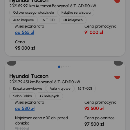
Hyundai Tucson
2021
59 991 km
Automat
Benzyna
1.6 T-GDI
110 kW
Od pierwszego właściciela
Książka serwisowa
Auta krajowe
1.6 T-GDI
+8 kolejnych
Miesięczna rata
Cena promocyjna
od 565 zł
91 000 zł
Cena
95 000 zł
Taniej o 1 000 zł
Hyundai Tucson
2021
79 451 km
Benzyna
1.6 T-GDI
110 kW
Książka serwisowa
Auta krajowe
1.6 T-GDI
Salon Polska
+7 kolejnych
Miesięczna rata
Cena promocyjna
od 580 zł
93 500 zł
Najniższa cena z 30 dni przed
Cena po obniżce
obniżką
97 500 zł
98 500 zł