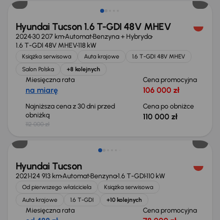
Hyundai Tucson 1.6 T-GDI 48V MHEV
2024
30 207 km
Automat
Benzyna + Hybryda
1.6 T-GDI 48V MHEV
118 kW
Książka serwisowa
Auta krajowe
1.6 T-GDI 48V MHEV
Salon Polska
+8 kolejnych
Miesięczna rata
Cena promocyjna
na miarę
106 000 zł
Najniższa cena z 30 dni przed
Cena po obniżce
obniżką
110 000 zł
112 000 zł
Możliwość odliczenia VAT
Hyundai Tucson
2021
124 913 km
Automat
Benzyna
1.6 T-GDI
110 kW
Od pierwszego właściciela
Książka serwisowa
Auta krajowe
1.6 T-GDI
+10 kolejnych
Miesięczna rata
Cena promocyjna