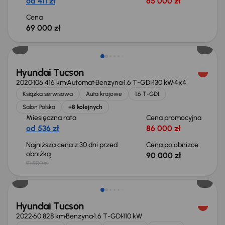
od 411 zł
65 000 zł
Cena
69 000 zł
Taniej o 1 500 zł
Hyundai Tucson
2020
106 416 km
Automat
Benzyna
1.6 T-GDI
130 kW
4x4
Książka serwisowa
Auta krajowe
1.6 T-GDI
Salon Polska
+8 kolejnych
Miesięczna rata
Cena promocyjna
od 536 zł
86 000 zł
Najniższa cena z 30 dni przed
Cena po obniżce
obniżką
90 000 zł
91 500 zł
Możliwość odliczenia VAT
Hyundai Tucson
2022
60 828 km
Benzyna
1.6 T-GDI
110 kW