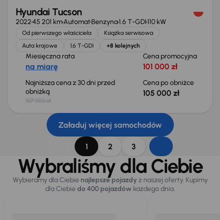
Hyundai Tucson
2022
45 201 km
Automat
Benzyna
1.6 T-GDI
110 kW
Od pierwszego właściciela
Książka serwisowa
Auta krajowe
1.6 T-GDI
+8 kolejnych
Miesięczna rata
Cena promocyjna
na miarę
101 000 zł
Najniższa cena z 30 dni przed
Cena po obniżce
obniżką
105 000 zł
107 000 zł
Załaduj więcej samochodów
1
2
3
Wybraliśmy dla Ciebie
Wybieramy dla Ciebie
najlepsze pojazdy
z naszej oferty. Kupimy
dla Ciebie
do 400 pojazdów
każdego dnia.