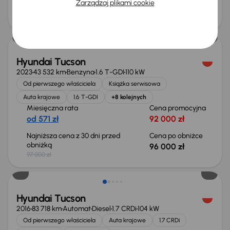
Zarządzaj plikami cookie
Cena
93 000 zł
Taniej o 1 000 zł
Hyundai Tucson
2023
43 532 km
Benzyna
1.6 T-GDI
110 kW
Od pierwszego właściciela
Książka serwisowa
Auta krajowe
1.6 T-GDI
+8 kolejnych
Miesięczna rata
Cena promocyjna
od 571 zł
92 000 zł
Najniższa cena z 30 dni przed
Cena po obniżce
obniżką
96 000 zł
97 000 zł
Hyundai Tucson
2016
83 718 km
Automat
Diesel
1.7 CRDi
104 kW
Od pierwszego właściciela
Auta krajowe
1.7 CRDi