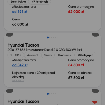
Salon Polska
+7 kolejnych
Miesięczna rata
Cena promocyjna
od 393 zł
62 000 zł
Cena
66 000 zł
Taniej o 1 000 zł
Hyundai Tucson
2016
157 856 km
Automat
Diesel
2.0 CRDi
100 kW
4x4
2.0 CRDi
Automat
Skóra
Klimatronic
+3 kolejnych
Miesięczna rata
Cena promocyjna
od 342 zł
54 500 zł
Najniższa cena z 30 dni przed
Cena po obniżce
obniżką
57 500 zł
58 500 zł
Możliwość odliczenia VAT
Hyundai Tucson