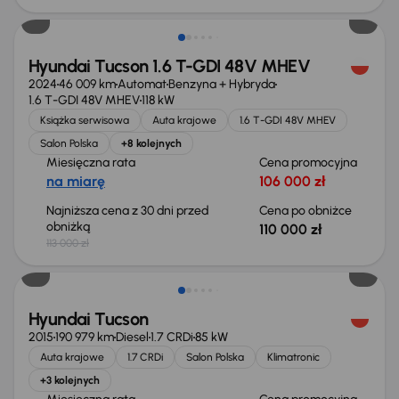
Hyundai Tucson 1.6 T-GDI 48V MHEV
2024
46 009 km
Automat
Benzyna + Hybryda
1.6 T-GDI 48V MHEV
118 kW
Książka serwisowa
Auta krajowe
1.6 T-GDI 48V MHEV
Salon Polska
+8 kolejnych
Miesięczna rata
Cena promocyjna
na miarę
106 000 zł
Najniższa cena z 30 dni przed
Cena po obniżce
obniżką
110 000 zł
113 000 zł
Taniej o 500 zł
Hyundai Tucson
2015
190 979 km
Diesel
1.7 CRDi
85 kW
Auta krajowe
1.7 CRDi
Salon Polska
Klimatronic
+3 kolejnych