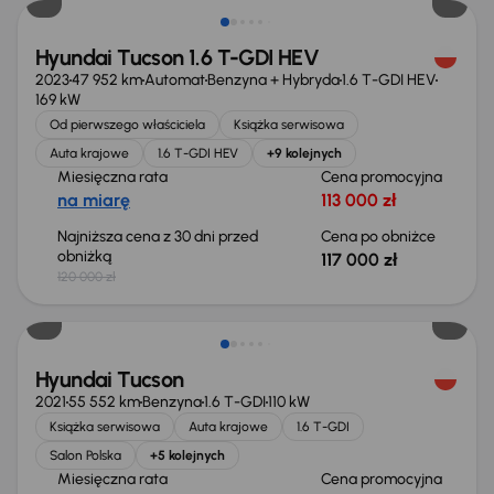
Hyundai Tucson 1.6 T-GDI HEV
2023
47 952 km
Automat
Benzyna + Hybryda
1.6 T-GDI HEV
169 kW
Od pierwszego właściciela
Książka serwisowa
Auta krajowe
1.6 T-GDI HEV
+9 kolejnych
Miesięczna rata
Cena promocyjna
na miarę
113 000 zł
Najniższa cena z 30 dni przed
Cena po obniżce
obniżką
117 000 zł
120 000 zł
Hyundai Tucson
2021
55 552 km
Benzyna
1.6 T-GDI
110 kW
Książka serwisowa
Auta krajowe
1.6 T-GDI
Salon Polska
+5 kolejnych
Miesięczna rata
Cena promocyjna