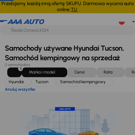
Hyundai
Tucson
Samochód kempingowy
Anuluj wszystko
Przebijemy każdą inną ofertę SKUPU. Darmowa wycena auta
online
TU
.
Samochody używane Hyundai Tucson,
Samochód kempingowy na sprzedaż
0 samochodów
3
Marka i model
Cena
Rata
R
Hyundai
Tucson
Samochód kempingowy
Anuluj wszystko