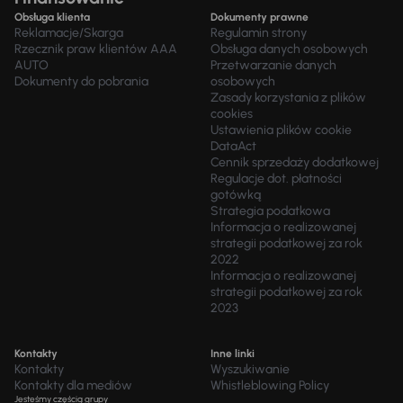
Obsługa klienta
Dokumenty prawne
Reklamacje/Skarga
Regulamin strony
Rzecznik praw klientów AAA
Obsługa danych osobowych
AUTO
Przetwarzanie danych
Dokumenty do pobrania
osobowych
Zasady korzystania z plików
cookies
Ustawienia plików cookie
DataAct
Cennik sprzedaży dodatkowej
Regulacje dot. płatności
gotówką
Strategia podatkowa
Informacja o realizowanej
strategii podatkowej za rok
2022
Informacja o realizowanej
strategii podatkowej za rok
2023
Kontakty
Inne linki
Kontakty
Wyszukiwanie
Kontakty dla mediów
Whistleblowing Policy
Jesteśmy częścią grupy