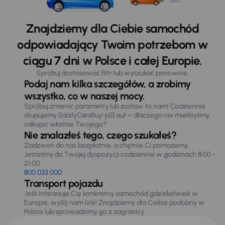
Znajdziemy dla Ciebie samochód
odpowiadający Twoim potrzebom w
ciągu 7 dni w Polsce i całej Europie.
Spróbuj dostosować filtr lub wyszukać ponownie.
Podaj nam kilka szczegółów, a zrobimy
wszystko, co w naszej mocy.
Spróbuj zmienić parametry lub zostaw to nam! Codziennie
skupujemy [[dailyCarsBuy-pl]] aut – dlaczego nie mielibyśmy
odkupić właśnie Twojego?
Nie znalazłeś tego, czego szukałeś?
Zadzwoń do nas bezpłatnie, a chętnie Ci pomożemy.
Jesteśmy do Twojej dyspozycji codziennie w godzinach 8:00 -
21:00
800 033 000
Transport pojazdu
Jeśli interesuje Cię konkretny samochód gdziekolwiek w
Europie, wyślij nam link! Znajdziemy dla Ciebie podobny w
Polsce lub sprowadzimy go z zagranicy.