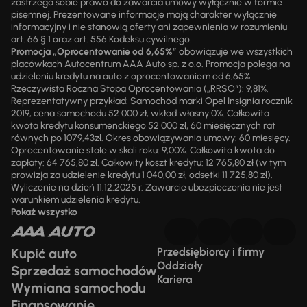
zastrzega sobie prawo do zawarcia umowy wyłącznie w formie
pisemnej. Prezentowane informacje mają charakter wyłącznie
informacyjny i nie stanowią oferty ani zapewnienia w rozumieniu
art. 66 § 1 oraz art. 556 Kodeksu cywilnego.
Promocja „Oprocentowanie od 6,65%”
obowiązuje we wszystkich
placówkach Autocentrum AAA Auto sp. z o.o. Promocja polega na
udzieleniu kredytu na auto z oprocentowaniem od 6,65%.
Rzeczywista Roczna Stopa Oprocentowania („RRSO“): 9,81%.
Reprezentatywny przykład: Samochód marki Opel Insignia rocznik
2019, cena samochodu 52 000 zł, wkład własny 0%. Całkowita
kwota kredytu konsumenckiego 52 000 zł, 60 miesięcznych rat
równych po 1079,43zł. Okres obowiązywania umowy: 60 miesięcy.
Oprocentowanie stałe w skali roku: 9,00%. Całkowita kwota do
zapłaty: 64 765,80 zł. Całkowity koszt kredytu: 12 765,80 zł (w tym
prowizja za udzielenie kredytu 1 040,00 zł, odsetki 11 725,80 zł).
Wyliczenie na dzień 11.12.2025 r. Zawarcie ubezpieczenia nie jest
warunkiem udzielenia kredytu.
Pokaż wszystko
Kupić auto
Przedsiębiorcy i firmy
Oddziały
Sprzedaż samochodów
Kariera
Wymiana samochodu
Finansowanie