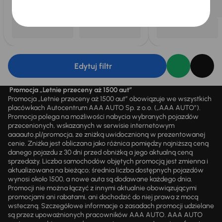
Edytuj filtr
Promocja „Letnie przeceny aż 1500 aut”
Promocja „Letnie przeceny aż 1500 aut” obowiązuje we wszystkich
placówkach Autocentrum AAA AUTO Sp. z o.o. („AAA AUTO”).
Promocja polega na możliwości nabycia wybranych pojazdów
przecenionych, wskazanych w serwisie internetowym
aaaauto.pl/promocja, ze zniżką uwidocznioną w prezentowanej
cenie. Zniżka jest obliczana jako różnica pomiędzy najniższą ceną
danego pojazdu z 30 dni przed obniżką a jego aktualną ceną
sprzedaży. Liczba samochodów objętych promocją jest zmienna i
aktualizowana na bieżąco; średnia liczba dostępnych pojazdów
wynosi około 1500, a nowe auta są dodawane każdego dnia.
Promocji nie można łączyć z innymi aktualnie obowiązującymi
promocjami ani rabatami, ani dochodzić do niej prawa z mocą
wsteczną. Szczegółowe informacje o zasadach promocji udzielane
są przez upoważnionych pracowników AAA AUTO. AAA AUTO