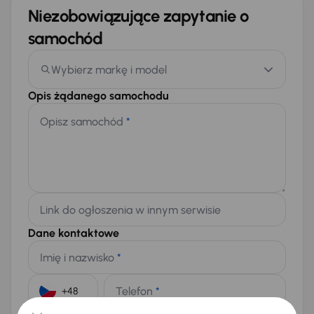
Niezobowiązujące zapytanie o
samochód
Wybierz markę i model
Opis żądanego samochodu
Opisz samochód
*
Link do ogłoszenia w innym serwisie
Dane kontaktowe
Imię i nazwisko
*
Telefon
*