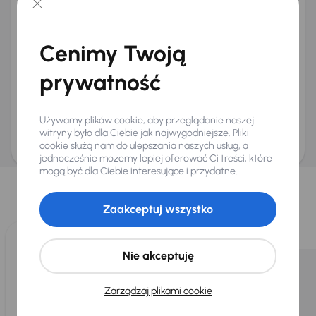
+48
E-mail
*
Chcę otrzymywać informacje o ofertach rabatowych
Cenimy Twoją
Na e-mail
(opcjonalnie)
Na numer telefonu
(opcjonalnie)
prywatność
Wyślij zapytanie
Zwracamy uwagę, że umówienie spotkania nie jest równoznaczne z rezerwacją
Używamy plików cookie, aby przeglądanie naszej
ani zagwarantowaną dostępnością pojazdu. AURES Holdings a.s., z siedzibą
Dopraváků 874/15, Čimice, 184 00 Praga 8, będzie przechowywać i przetwarzać
witryny było dla Ciebie jak najwygodniejsze. Pliki
Twoje dane osobowe zgodnie z zasadami ochrony i przetwarzania
danych
cookie służą nam do ulepszania naszych usług, a
osobowych
.
jednocześnie możemy lepiej oferować Ci treści, które
Wybraliśmy dla Ciebie
mogą być dla Ciebie interesujące i przydatne.
Wybieramy dla Ciebie
najlepsze pojazdy
z naszej oferty. Kupimy
Zaakceptuj wszystko
dla Ciebie
do 400 pojazdów
każdego dnia.
Nie akceptuję
Zarządzaj plikami cookie