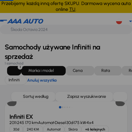
Infiniti
Anuluj wszystko
Przebijemy każdą inną ofertę SKUPU. Darmowa wycena auta
online
TU
.
Samochody używane Infiniti na
sprzedaż
1 samochód
1
Marka i model
Cena
Rata
R
Infiniti
Anuluj wszystko
Sortuj według
Zapisz wyszukiwanie
Infiniti EX
2011
245 170 km
Automat
Diesel
30d
175 kW
4x4
30d
240 KM
Automat
Skóra
+6 kolejnych