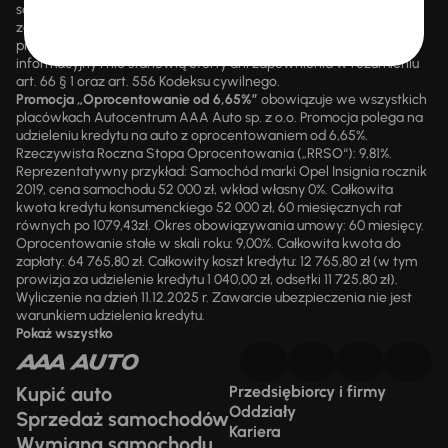
są przez upoważnionych pracowników AAA AUTO. AAA AUTO
zastrzega sobie prawo do zawarcia umowy wyłącznie w formie
pisemnej. Prezentowane informacje mają charakter wyłącznie
informacyjny i nie stanowią oferty ani zapewnienia w rozumieniu
art. 66 § 1 oraz art. 556 Kodeksu cywilnego.
Promocja „Oprocentowanie od 6,65%”
obowiązuje we wszystkich
placówkach Autocentrum AAA Auto sp. z o.o. Promocja polega na
udzieleniu kredytu na auto z oprocentowaniem od 6,65%.
Rzeczywista Roczna Stopa Oprocentowania („RRSO“): 9,81%.
Reprezentatywny przykład: Samochód marki Opel Insignia rocznik
2019, cena samochodu 52 000 zł, wkład własny 0%. Całkowita
kwota kredytu konsumenckiego 52 000 zł, 60 miesięcznych rat
równych po 1079,43zł. Okres obowiązywania umowy: 60 miesięcy.
Oprocentowanie stałe w skali roku: 9,00%. Całkowita kwota do
zapłaty: 64 765,80 zł. Całkowity koszt kredytu: 12 765,80 zł (w tym
prowizja za udzielenie kredytu 1 040,00 zł, odsetki 11 725,80 zł).
Wyliczenie na dzień 11.12.2025 r. Zawarcie ubezpieczenia nie jest
warunkiem udzielenia kredytu.
Pokaż wszystko
Kupić auto
Przedsiębiorcy i firmy
Oddziały
Sprzedaż samochodów
Kariera
Wymiana samochodu