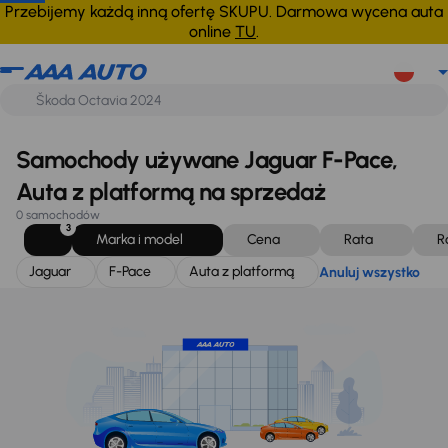
Jaguar
F-Pace
Auta z platformą
Anuluj wszystko
Przebijemy każdą inną ofertę SKUPU. Darmowa wycena auta
online
TU
.
Samochody używane Jaguar F-Pace,
Auta z platformą na sprzedaż
0 samochodów
3
Marka i model
Cena
Rata
R
Jaguar
F-Pace
Auta z platformą
Anuluj wszystko