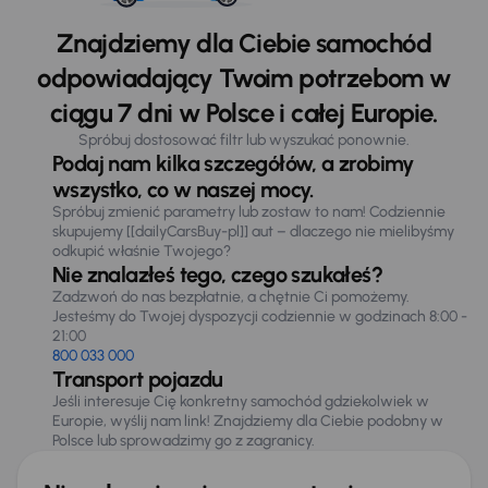
Znajdziemy dla Ciebie samochód
odpowiadający Twoim potrzebom w
ciągu 7 dni w Polsce i całej Europie.
Spróbuj dostosować filtr lub wyszukać ponownie.
Podaj nam kilka szczegółów, a zrobimy
wszystko, co w naszej mocy.
Spróbuj zmienić parametry lub zostaw to nam! Codziennie
skupujemy [[dailyCarsBuy-pl]] aut – dlaczego nie mielibyśmy
odkupić właśnie Twojego?
Nie znalazłeś tego, czego szukałeś?
Zadzwoń do nas bezpłatnie, a chętnie Ci pomożemy.
Jesteśmy do Twojej dyspozycji codziennie w godzinach 8:00 -
21:00
800 033 000
Transport pojazdu
Jeśli interesuje Cię konkretny samochód gdziekolwiek w
Europie, wyślij nam link! Znajdziemy dla Ciebie podobny w
Polsce lub sprowadzimy go z zagranicy.