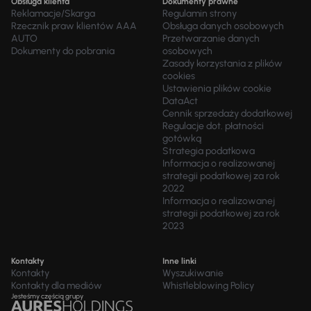
Obsługa klienta
Dokumenty prawne
Reklamacje/Skarga
Regulamin strony
Rzecznik praw klientów AAA
Obsługa danych osobowych
AUTO
Przetwarzanie danych
Dokumenty do pobrania
osobowych
Zasady korzystania z plików
cookies
Ustawienia plików cookie
DataAct
Cennik sprzedaży dodatkowej
Regulacje dot. płatności
gotówką
Strategia podatkowa
Informacja o realizowanej
strategii podatkowej za rok
2022
Informacja o realizowanej
strategii podatkowej za rok
2023
Kontakty
Inne linki
Kontakty
Wyszukiwanie
Kontakty dla mediów
Whistleblowing Policy
Jesteśmy częścią grupy