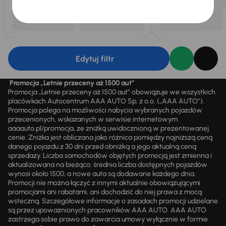
Edytuj filtr
Promocja „Letnie przeceny aż 1500 aut”
Promocja „Letnie przeceny aż 1500 aut” obowiązuje we wszystkich
placówkach Autocentrum AAA AUTO Sp. z o.o. („AAA AUTO”).
Promocja polega na możliwości nabycia wybranych pojazdów
przecenionych, wskazanych w serwisie internetowym
aaaauto.pl/promocja, ze zniżką uwidocznioną w prezentowanej
cenie. Zniżka jest obliczana jako różnica pomiędzy najniższą ceną
danego pojazdu z 30 dni przed obniżką a jego aktualną ceną
sprzedaży. Liczba samochodów objętych promocją jest zmienna i
aktualizowana na bieżąco; średnia liczba dostępnych pojazdów
wynosi około 1500, a nowe auta są dodawane każdego dnia.
Promocji nie można łączyć z innymi aktualnie obowiązującymi
promocjami ani rabatami, ani dochodzić do niej prawa z mocą
wsteczną. Szczegółowe informacje o zasadach promocji udzielane
są przez upoważnionych pracowników AAA AUTO. AAA AUTO
zastrzega sobie prawo do zawarcia umowy wyłącznie w formie