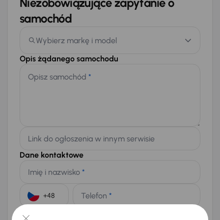
Niezobowiązujące zapytanie o
samochód
Wybierz markę i model
Opis żądanego samochodu
Opisz samochód
*
Link do ogłoszenia w innym serwisie
Dane kontaktowe
Imię i nazwisko
*
Telefon
*
+48
E-mail
*