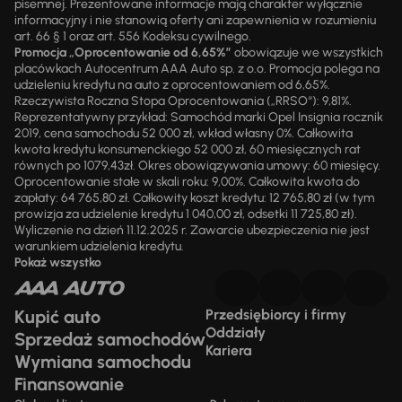
pisemnej. Prezentowane informacje mają charakter wyłącznie
informacyjny i nie stanowią oferty ani zapewnienia w rozumieniu
art. 66 § 1 oraz art. 556 Kodeksu cywilnego.
Promocja „Oprocentowanie od 6,65%”
obowiązuje we wszystkich
placówkach Autocentrum AAA Auto sp. z o.o. Promocja polega na
udzieleniu kredytu na auto z oprocentowaniem od 6,65%.
Rzeczywista Roczna Stopa Oprocentowania („RRSO“): 9,81%.
Reprezentatywny przykład: Samochód marki Opel Insignia rocznik
2019, cena samochodu 52 000 zł, wkład własny 0%. Całkowita
kwota kredytu konsumenckiego 52 000 zł, 60 miesięcznych rat
równych po 1079,43zł. Okres obowiązywania umowy: 60 miesięcy.
Oprocentowanie stałe w skali roku: 9,00%. Całkowita kwota do
zapłaty: 64 765,80 zł. Całkowity koszt kredytu: 12 765,80 zł (w tym
prowizja za udzielenie kredytu 1 040,00 zł, odsetki 11 725,80 zł).
Wyliczenie na dzień 11.12.2025 r. Zawarcie ubezpieczenia nie jest
warunkiem udzielenia kredytu.
Pokaż wszystko
Kupić auto
Przedsiębiorcy i firmy
Oddziały
Sprzedaż samochodów
Kariera
Wymiana samochodu
Finansowanie