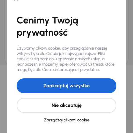
Chcę otrzymywać informacje o ofertach rabatowych
Na e-mail
(opcjonalnie)
Cenimy Twoją
Na numer telefonu
(opcjonalnie)
prywatność
Wyślij zapytanie
Zwracamy uwagę, że umówienie spotkania nie jest równoznaczne z rezerwacją
ani zagwarantowaną dostępnością pojazdu. AURES Holdings a.s., z siedzibą
Używamy plików cookie, aby przeglądanie naszej
Dopraváků 874/15, Čimice, 184 00 Praga 8, będzie przechowywać i przetwarzać
Twoje dane osobowe zgodnie z zasadami ochrony i przetwarzania
danych
witryny było dla Ciebie jak najwygodniejsze. Pliki
osobowych
.
cookie służą nam do ulepszania naszych usług, a
jednocześnie możemy lepiej oferować Ci treści, które
Wybraliśmy dla Ciebie
mogą być dla Ciebie interesujące i przydatne.
Wybieramy dla Ciebie
najlepsze pojazdy
z naszej oferty. Kupimy
dla Ciebie
do 400 pojazdów
każdego dnia.
Zaakceptuj wszystko
Nie akceptuję
Zarządzaj plikami cookie