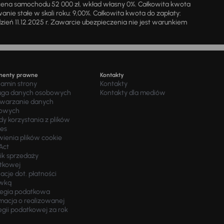
cena samochodu 52 000 zł, wkład własny 0%. Całkowita kwota
ie stałe w skali roku: 9,00%. Całkowita kwota do zapłaty:
a dzień 11.12.2025 r. Zawarcie ubezpieczenia nie jest warunkiem
menty prawne
Kontakty
lamin strony
Kontakty
uga danych osobowych
Kontakty dla mediów
twarzanie danych
owych
y korzystania z plików
ies
wienia plików cookie
Act
ik sprzedaży
tkowej
acje dot. płatności
wką
tegia podatkowa
macja o realizowanej
egii podatkowej za rok