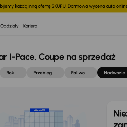
bijemy każdą inną ofertę SKUPU. Darmowa wycena auta onli
Oddziały
Kariera
 I-Pace, Coupe na sprzedaż
Rok
Przebieg
Paliwo
Nadwozie
Nie
zap