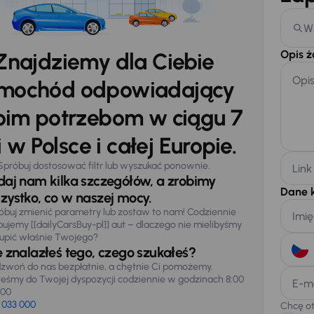
W
Opis 
Znajdziemy dla Ciebie
Opi
mochód odpowiadający
im potrzebom w ciągu 7
 w Polsce i całej Europie.
Spróbuj dostosować filtr lub wyszukać ponownie.
Link
daj nam kilka szczegółów, a zrobimy
Dane 
zystko, co w naszej mocy.
óbuj zmienić parametry lub zostaw to nam! Codziennie
Imię
pujemy [[dailyCarsBuy-pl]] aut – dlaczego nie mielibyśmy
upić właśnie Twojego?
e znalazłeś tego, czego szukałeś?
zwoń do nas bezpłatnie, a chętnie Ci pomożemy.
teśmy do Twojej dyspozycji codziennie w godzinach 8:00
E-m
:00
 033 000
Chcę o