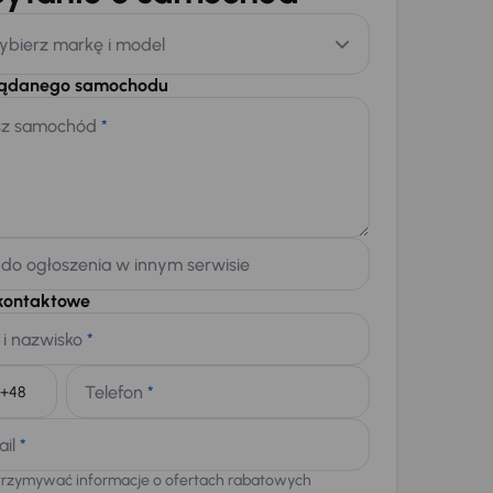
ybierz markę i model
żądanego samochodu
sz samochód
*
 do ogłoszenia w innym serwisie
kontaktowe
 i nazwisko
*
Telefon
*
+48
ail
*
trzymywać informacje o ofertach rabatowych