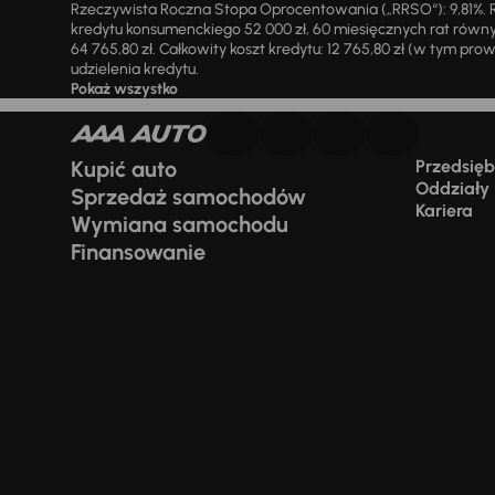
Rzeczywista Roczna Stopa Oprocentowania („RRSO“): 9,81%. R
kredytu konsumenckiego 52 000 zł, 60 miesięcznych rat równy
64 765,80 zł. Całkowity koszt kredytu: 12 765,80 zł (w tym prowi
udzielenia kredytu.
Pokaż wszystko
Kupić auto
Przedsiębi
Oddziały
Sprzedaż samochodów
Kariera
Wymiana samochodu
Finansowanie