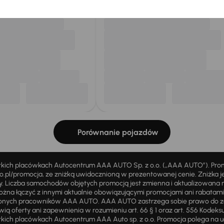
Porównanie pojazdów
stkich placówkach Autocentrum AAA AUTO Sp. z o.o. („AAA AUTO”). Pr
pl/promocja, ze zniżką uwidocznioną w prezentowanej cenie. Zniżka je
ży. Liczba samochodów objętych promocją jest zmienna i aktualizowana 
ożna łączyć z innymi aktualnie obowiązującymi promocjami ani rabatam
żnionych pracowników AAA AUTO. AAA AUTO zastrzega sobie prawo do 
ią oferty ani zapewnienia w rozumieniu art. 66 § 1 oraz art. 556 Kodeks
ich placówkach Autocentrum AAA Auto sp. z o.o. Promocja polega na ud