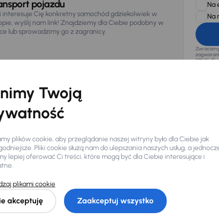
ansport pojazdu
Na 
li interesuje Cię konkretny samochód gdziekolwiek w
Na 
opie, wyślij nam link! Znajdziemy dla Ciebie podobny w
sce lub sprowadzimy go z zagranicy.
Zwracamy u
zagwaranto
874/15, Či
osobowe z
nimy Twoją
ywatność
y plików cookie, aby przeglądanie naszej witryny było dla Ciebie jak
odniejsze. Pliki cookie służą nam do ulepszania naszych usług, a jednocz
 lepiej oferować Ci treści, które mogą być dla Ciebie interesujące i
atne.
Ciebie
zaj plikami cookie
ie akceptuję
Zaakceptuj wszystko
my dla Ciebie
do 400 pojazdów
każdego dnia.