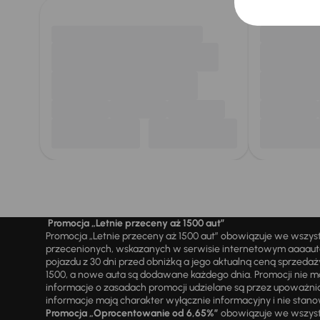
Promocja „Letnie przeceny aż 1500 aut”
Promocja „Letnie przeceny aż 1500 aut” obowiązuje we wszy
przecenionych, wskazanych w serwisie internetowym aaaauto.
pojazdu z 30 dni przed obniżką a jego aktualną ceną sprzeda
1500, a nowe auta są dodawane każdego dnia. Promocji nie m
informacje o zasadach promocji udzielane są przez upowa
informacje mają charakter wyłącznie informacyjny i nie stanow
Promocja „Oprocentowanie od 6,65%”
obowiązuje we wszystk