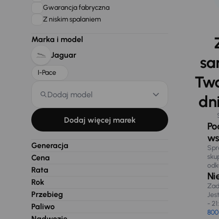
Gwarancja fabryczna
Z niskim spalaniem
Marka i model
Jaguar
sa
I-Pace
Two
Dodaj model
dni
Dodaj więcej marek
Po
ws
Generacja
Spr
sku
Cena
odk
Rata
Ni
Rok
Zad
Przebieg
Jes
- 21
Paliwo
800
Nadwozie