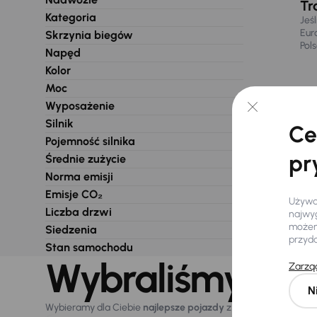
Tr
Kategoria
Jeś
Eur
Skrzynia biegów
Pol
Napęd
Kolor
Moc
Wyposażenie
Silnik
Ce
Pojemność silnika
pr
Średnie zużycie
Norma emisji
Emisje CO₂
Używam
Liczba drzwi
najwyg
możemy
Siedzenia
przyd
Stan samochodu
Wybraliśmy dla 
Zarząd
N
Wybieramy dla Ciebie
najlepsze pojazdy
z naszej oferty. Kupi