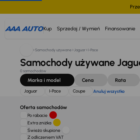
Prze
Szukam:
Jaguar
I-Pace
Coupe
Anuluj wszystko
Kup
Sprzedaj / Wymień
Finansowanie
Samochody używane
Jaguar
I-Pace
Samochody używane Jaguar
0 samochodów
Marka i model
Cena
Rata
Jaguar
I-Pace
Coupe
Anuluj wszystko
Oferta samochodów
Po rabacie
Extra zniżka
Świeżo skupione
Z odliczeniem VAT