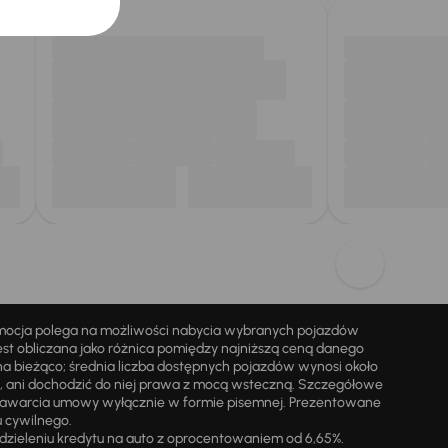
omocja polega na możliwości nabycia wybranych pojazdów
st obliczana jako różnica pomiędzy najniższą ceną danego
na bieżąco; średnia liczba dostępnych pojazdów wynosi około
i, ani dochodzić do niej prawa z mocą wsteczną. Szczegółowe
zawarcia umowy wyłącznie w formie pisemnej. Prezentowane
u cywilnego.
zieleniu kredytu na auto z oprocentowaniem od 6,65%.