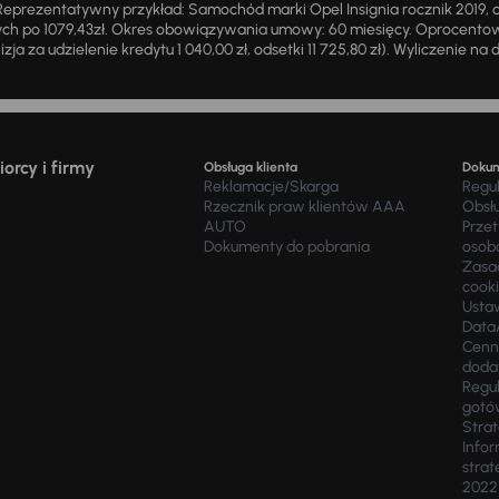
eprezentatywny przykład: Samochód marki Opel Insignia rocznik 2019, 
ch po 1079,43zł. Okres obowiązywania umowy: 60 miesięcy. Oprocentowan
zja za udzielenie kredytu 1 040,00 zł, odsetki 11 725,80 zł). Wyliczenie n
orcy i firmy
Obsługa klienta
Doku
Reklamacje/Skarga
Regu
Rzecznik praw klientów AAA
Obsł
AUTO
Prze
Dokumenty do pobrania
osob
Zasad
cook
Usta
Data
Cenn
doda
Regul
gotó
Stra
Infor
strat
2022