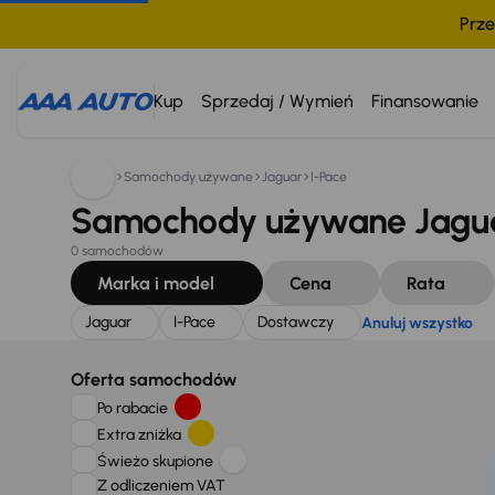
Prze
Szukam:
Jaguar
I-Pace
Dostawczy
Anuluj wszystko
Kup
Sprzedaj / Wymień
Finansowanie
Samochody używane
Jaguar
I-Pace
Samochody używane Jaguar
0 samochodów
Marka i model
Cena
Rata
Jaguar
I-Pace
Dostawczy
Anuluj wszystko
Oferta samochodów
Po rabacie
Extra zniżka
Świeżo skupione
Z odliczeniem VAT