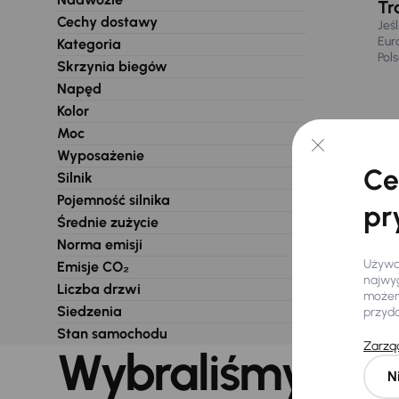
Tr
Cechy dostawy
Jeś
Eur
Kategoria
Pol
Skrzynia biegów
Napęd
Kolor
Moc
Wyposażenie
Ce
Silnik
Pojemność silnika
pr
Średnie zużycie
Norma emisji
Używam
Emisje CO₂
najwyg
Liczba drzwi
możemy
Siedzenia
przyd
Stan samochodu
Zarząd
Wybraliśmy dla 
N