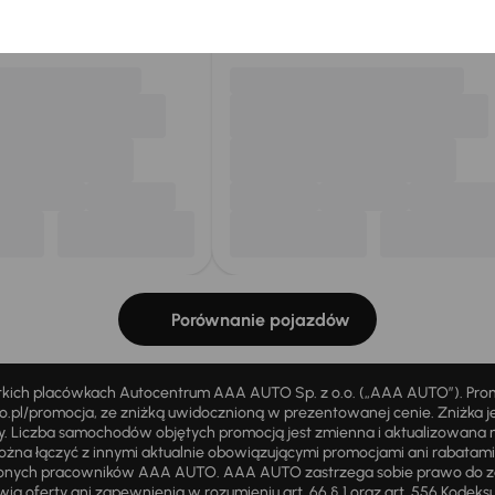
my dla Ciebie
do 400 pojazdów
każdego dnia.
Porównanie pojazdów
stkich placówkach Autocentrum AAA AUTO Sp. z o.o. („AAA AUTO”). Pr
pl/promocja, ze zniżką uwidocznioną w prezentowanej cenie. Zniżka je
ży. Liczba samochodów objętych promocją jest zmienna i aktualizowana 
ożna łączyć z innymi aktualnie obowiązującymi promocjami ani rabatam
żnionych pracowników AAA AUTO. AAA AUTO zastrzega sobie prawo do 
ią oferty ani zapewnienia w rozumieniu art. 66 § 1 oraz art. 556 Kodeks