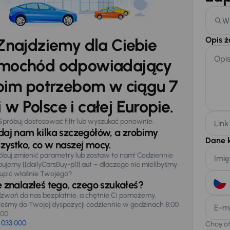
W
Opis 
Znajdziemy dla Ciebie
Opi
mochód odpowiadający
im potrzebom w ciągu 7
 w Polsce i całej Europie.
Spróbuj dostosować filtr lub wyszukać ponownie.
Link
daj nam kilka szczegółów, a zrobimy
Dane 
zystko, co w naszej mocy.
óbuj zmienić parametry lub zostaw to nam! Codziennie
Imię
pujemy [[dailyCarsBuy-pl]] aut – dlaczego nie mielibyśmy
upić właśnie Twojego?
e znalazłeś tego, czego szukałeś?
zwoń do nas bezpłatnie, a chętnie Ci pomożemy.
teśmy do Twojej dyspozycji codziennie w godzinach 8:00
E-m
:00
 033 000
Chcę o