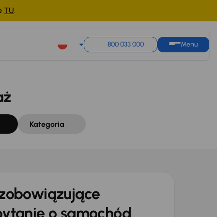
ne
TU
.
Sortuj według
Zapisz wyszukiwanie
800 033 000
Menu
aż
Kategoria
zobowiązujące
ytanie o samochód