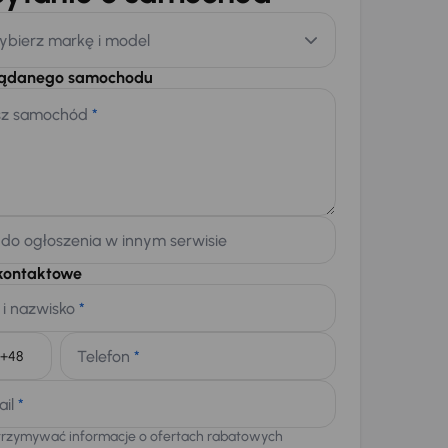
ybierz markę i model
żądanego samochodu
sz samochód
*
 do ogłoszenia w innym serwisie
kontaktowe
 i nazwisko
*
Telefon
*
+48
ail
*
trzymywać informacje o ofertach rabatowych