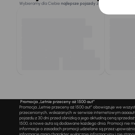
Wybieramy dla Ciebie
najlepsze pojazdy
z naszej oferty. Kupi
Promocja „Letnie przeceny aż 1500 aut”
Promocja „Letnie przeceny aż 1500 aut” obowiązuje we wszy
przecenionych, wskazanych w serwisie internetowym aaaauto.
pojazdu z 30 dni przed obniżką a jego aktualną ceną sprzeda
1500, a nowe auta są dodawane każdego dnia. Promocji nie m
informacje o zasadach promocji udzielane są przez upowa
informacje mają charakter wyłącznie informacyjny i nie stanow