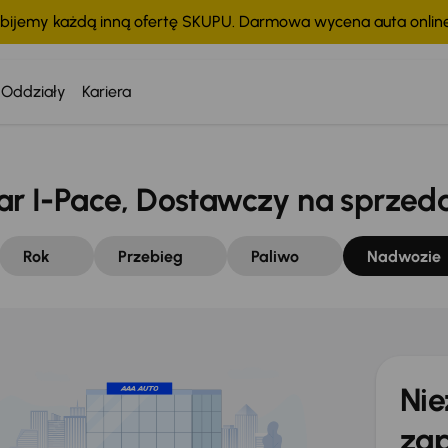
bijemy każdą inną ofertę SKUPU. Darmowa wycena auta onli
Oddziały
Kariera
 I-Pace, Dostawczy na sprzed
Rok
Przebieg
Paliwo
Nadwozie
Nie
zap