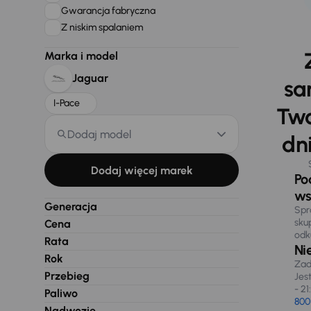
Gwarancja fabryczna
Z niskim spalaniem
Marka i model
Jaguar
sa
I-Pace
Two
Dodaj model
dni
Dodaj więcej marek
Po
ws
Generacja
Spr
sku
Cena
odk
Rata
Ni
Rok
Zad
Przebieg
Jes
- 21
Paliwo
800
Nadwozie