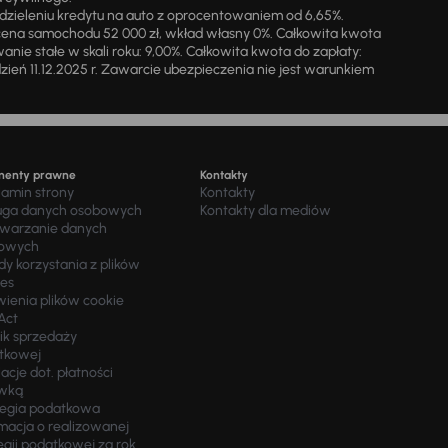
zieleniu kredytu na auto z oprocentowaniem od 6,65%.
cena samochodu 52 000 zł, wkład własny 0%. Całkowita kwota
ie stałe w skali roku: 9,00%. Całkowita kwota do zapłaty:
a dzień 11.12.2025 r. Zawarcie ubezpieczenia nie jest warunkiem
menty prawne
Kontakty
lamin strony
Kontakty
uga danych osobowych
Kontakty dla mediów
twarzanie danych
owych
y korzystania z plików
ies
wienia plików cookie
Act
ik sprzedaży
tkowej
acje dot. płatności
wką
tegia podatkowa
macja o realizowanej
egii podatkowej za rok