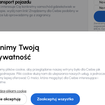
ansport pojazdu
Na 
li interesuje Cię konkretny samochód gdziekolwiek w
Na 
opie, wyślij nam link! Znajdziemy dla Ciebie podobny w
sce lub sprowadzimy go z zagranicy.
Zwracamy u
zagwaranto
874/15, Či
osobowe z
nimy Twoją
ywatność
y plików cookie, aby przeglądanie naszej witryny było dla Ciebie jak
odniejsze. Pliki cookie służą nam do ulepszania naszych usług, a jednocz
 lepiej oferować Ci treści, które mogą być dla Ciebie interesujące i
atne.
zaj plikami cookie
Ciebie
ie akceptuję
Zaakceptuj wszystko