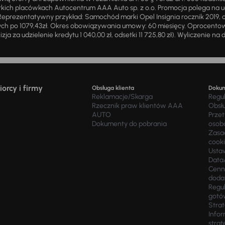
ich placówkach Autocentrum AAA Auto sp. z o.o. Promocja polega na ud
eprezentatywny przykład: Samochód marki Opel Insignia rocznik 2019, 
ch po 1079,43zł. Okres obowiązywania umowy: 60 miesięcy. Oprocentowan
zja za udzielenie kredytu 1 040,00 zł, odsetki 11 725,80 zł). Wyliczenie n
orcy i firmy
Obsługa klienta
Doku
Reklamacje/Skarga
Regu
Rzecznik praw klientów AAA
Obsł
AUTO
Prze
Dokumenty do pobrania
osob
Zasad
cook
Usta
Data
Cenn
doda
Regul
gotó
Stra
Infor
strat