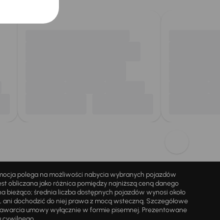
omocja polega na możliwości nabycia wybranych pojazdów
st obliczana jako różnica pomiędzy najniższą ceną danego
na bieżąco; średnia liczba dostępnych pojazdów wynosi około
i, ani dochodzić do niej prawa z mocą wsteczną. Szczegółowe
zawarcia umowy wyłącznie w formie pisemnej. Prezentowane
u cywilnego.