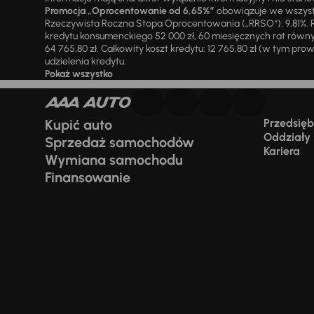
Promocja „Oprocentowanie od 6,65%”
obowiązuje we wszystk
Rzeczywista Roczna Stopa Oprocentowania („RRSO“): 9,81%. R
kredytu konsumenckiego 52 000 zł, 60 miesięcznych rat równy
64 765,80 zł. Całkowity koszt kredytu: 12 765,80 zł (w tym prowi
udzielenia kredytu.
Pokaż wszystko
Kupić auto
Przedsiębi
Oddziały
Sprzedaż samochodów
Kariera
Wymiana samochodu
Finansowanie