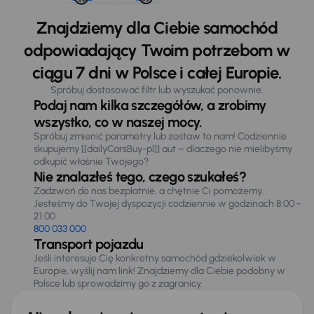
Znajdziemy dla Ciebie samochód
odpowiadający Twoim potrzebom w
ciągu 7 dni w Polsce i całej Europie.
Spróbuj dostosować filtr lub wyszukać ponownie.
Podaj nam kilka szczegółów, a zrobimy
wszystko, co w naszej mocy.
Spróbuj zmienić parametry lub zostaw to nam! Codziennie
skupujemy [[dailyCarsBuy-pl]] aut – dlaczego nie mielibyśmy
odkupić właśnie Twojego?
Nie znalazłeś tego, czego szukałeś?
Zadzwoń do nas bezpłatnie, a chętnie Ci pomożemy.
Jesteśmy do Twojej dyspozycji codziennie w godzinach 8:00 -
21:00
800 033 000
Transport pojazdu
Jeśli interesuje Cię konkretny samochód gdziekolwiek w
Europie, wyślij nam link! Znajdziemy dla Ciebie podobny w
Polsce lub sprowadzimy go z zagranicy.