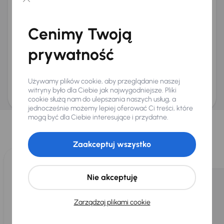
Chcę otrzymywać informacje o ofertach rabatowych
Na e-mail
(opcjonalnie)
Cenimy Twoją
Na numer telefonu
(opcjonalnie)
prywatność
Wyślij zapytanie
Zwracamy uwagę, że umówienie spotkania nie jest równoznaczne z rezerwacją
ani zagwarantowaną dostępnością pojazdu. AURES Holdings a.s., z siedzibą
Używamy plików cookie, aby przeglądanie naszej
Dopraváků 874/15, Čimice, 184 00 Praga 8, będzie przechowywać i przetwarzać
Twoje dane osobowe zgodnie z zasadami ochrony i przetwarzania
danych
witryny było dla Ciebie jak najwygodniejsze. Pliki
osobowych
.
cookie służą nam do ulepszania naszych usług, a
jednocześnie możemy lepiej oferować Ci treści, które
Wybraliśmy dla Ciebie
mogą być dla Ciebie interesujące i przydatne.
Wybieramy dla Ciebie
najlepsze pojazdy
z naszej oferty. Kupimy
dla Ciebie
do 400 pojazdów
każdego dnia.
Zaakceptuj wszystko
Nie akceptuję
Zarządzaj plikami cookie