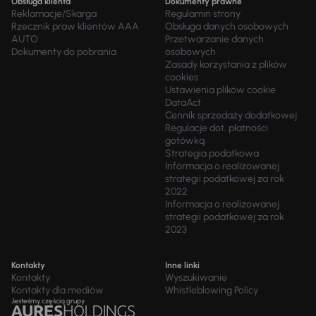
Obsługa klienta
Dokumenty prawne
Reklamacje/Skarga
Regulamin strony
Rzecznik praw klientów AAA
Obsługa danych osobowych
AUTO
Przetwarzanie danych
Dokumenty do pobrania
osobowych
Zasady korzystania z plików
cookies
Ustawienia plików cookie
DataAct
Cennik sprzedaży dodatkowej
Regulacje dot. płatności
gotówką
Strategia podatkowa
Informacja o realizowanej
strategii podatkowej za rok
2022
Informacja o realizowanej
strategii podatkowej za rok
2023
Kontakty
Inne linki
Kontakty
Wyszukiwanie
Kontakty dla mediów
Whistleblowing Policy
Jesteśmy częścią grupy