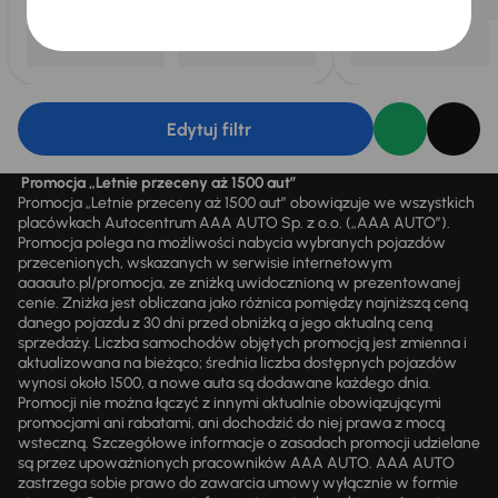
Edytuj filtr
Promocja „Letnie przeceny aż 1500 aut”
Promocja „Letnie przeceny aż 1500 aut” obowiązuje we wszystkich
placówkach Autocentrum AAA AUTO Sp. z o.o. („AAA AUTO”).
Promocja polega na możliwości nabycia wybranych pojazdów
przecenionych, wskazanych w serwisie internetowym
aaaauto.pl/promocja, ze zniżką uwidocznioną w prezentowanej
cenie. Zniżka jest obliczana jako różnica pomiędzy najniższą ceną
danego pojazdu z 30 dni przed obniżką a jego aktualną ceną
sprzedaży. Liczba samochodów objętych promocją jest zmienna i
aktualizowana na bieżąco; średnia liczba dostępnych pojazdów
wynosi około 1500, a nowe auta są dodawane każdego dnia.
Promocji nie można łączyć z innymi aktualnie obowiązującymi
promocjami ani rabatami, ani dochodzić do niej prawa z mocą
wsteczną. Szczegółowe informacje o zasadach promocji udzielane
są przez upoważnionych pracowników AAA AUTO. AAA AUTO
zastrzega sobie prawo do zawarcia umowy wyłącznie w formie