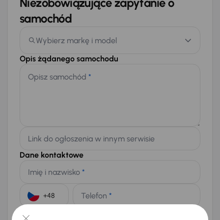
Niezobowiązujące zapytanie o
samochód
Wybierz markę i model
Opis żądanego samochodu
Opisz samochód
*
Link do ogłoszenia w innym serwisie
Dane kontaktowe
Imię i nazwisko
*
Telefon
*
+48
E-mail
*