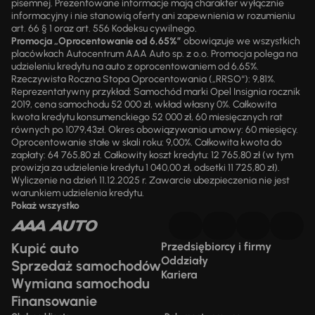
pisemnej. Prezentowane informacje mają charakter wyłącznie
informacyjny i nie stanowią oferty ani zapewnienia w rozumieniu
art. 66 § 1 oraz art. 556 Kodeksu cywilnego.
Promocja „Oprocentowanie od 6,65%”
obowiązuje we wszystkich
placówkach Autocentrum AAA Auto sp. z o.o. Promocja polega na
udzieleniu kredytu na auto z oprocentowaniem od 6,65%.
Rzeczywista Roczna Stopa Oprocentowania („RRSO“): 9,81%.
Reprezentatywny przykład: Samochód marki Opel Insignia rocznik
2019, cena samochodu 52 000 zł, wkład własny 0%. Całkowita
kwota kredytu konsumenckiego 52 000 zł, 60 miesięcznych rat
równych po 1079,43zł. Okres obowiązywania umowy: 60 miesięcy.
Oprocentowanie stałe w skali roku: 9,00%. Całkowita kwota do
zapłaty: 64 765,80 zł. Całkowity koszt kredytu: 12 765,80 zł (w tym
prowizja za udzielenie kredytu 1 040,00 zł, odsetki 11 725,80 zł).
Wyliczenie na dzień 11.12.2025 r. Zawarcie ubezpieczenia nie jest
warunkiem udzielenia kredytu.
Pokaż wszystko
Kupić auto
Przedsiębiorcy i firmy
Oddziały
Sprzedaż samochodów
Kariera
Wymiana samochodu
Finansowanie