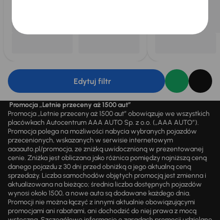
Edytuj filtr
Promocja „Letnie przeceny aż 1500 aut”
Promocja „Letnie przeceny aż 1500 aut” obowiązuje we wszystkich
placówkach Autocentrum AAA AUTO Sp. z o.o. („AAA AUTO”).
Promocja polega na możliwości nabycia wybranych pojazdów
przecenionych, wskazanych w serwisie internetowym
aaaauto.pl/promocja, ze zniżką uwidocznioną w prezentowanej
cenie. Zniżka jest obliczana jako różnica pomiędzy najniższą ceną
danego pojazdu z 30 dni przed obniżką a jego aktualną ceną
sprzedaży. Liczba samochodów objętych promocją jest zmienna i
aktualizowana na bieżąco; średnia liczba dostępnych pojazdów
wynosi około 1500, a nowe auta są dodawane każdego dnia.
Promocji nie można łączyć z innymi aktualnie obowiązującymi
promocjami ani rabatami, ani dochodzić do niej prawa z mocą
wsteczną. Szczegółowe informacje o zasadach promocji udzielane