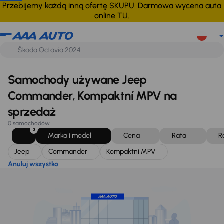
Jeep
Commander
Kompaktní MPV
Anuluj wszystko
Przebijemy każdą inną ofertę SKUPU. Darmowa wycena auta
online
TU
.
Samochody używane Jeep
Commander, Kompaktní MPV na
sprzedaż
0 samochodów
3
Marka i model
Cena
Rata
R
Jeep
Commander
Kompaktní MPV
Anuluj wszystko