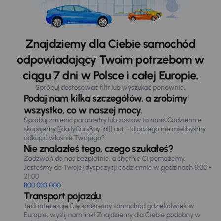
Znajdziemy dla Ciebie samochód
odpowiadający Twoim potrzebom w
ciągu 7 dni w Polsce i całej Europie.
Spróbuj dostosować filtr lub wyszukać ponownie.
Podaj nam kilka szczegółów, a zrobimy
wszystko, co w naszej mocy.
Spróbuj zmienić parametry lub zostaw to nam! Codziennie
skupujemy [[dailyCarsBuy-pl]] aut – dlaczego nie mielibyśmy
odkupić właśnie Twojego?
Nie znalazłeś tego, czego szukałeś?
Zadzwoń do nas bezpłatnie, a chętnie Ci pomożemy.
Jesteśmy do Twojej dyspozycji codziennie w godzinach 8:00 -
21:00
800 033 000
Transport pojazdu
Jeśli interesuje Cię konkretny samochód gdziekolwiek w
Europie, wyślij nam link! Znajdziemy dla Ciebie podobny w