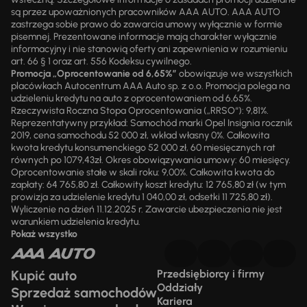
są przez upoważnionych pracowników AAA AUTO. AAA AUTO
zastrzega sobie prawo do zawarcia umowy wyłącznie w formie
pisemnej. Prezentowane informacje mają charakter wyłącznie
informacyjny i nie stanowią oferty ani zapewnienia w rozumieniu
art. 66 § 1 oraz art. 556 Kodeksu cywilnego.
Promocja „Oprocentowanie od 6,65%”
obowiązuje we wszystkich
placówkach Autocentrum AAA Auto sp. z o.o. Promocja polega na
udzieleniu kredytu na auto z oprocentowaniem od 6,65%.
Rzeczywista Roczna Stopa Oprocentowania („RRSO“): 9,81%.
Reprezentatywny przykład: Samochód marki Opel Insignia rocznik
2019, cena samochodu 52 000 zł, wkład własny 0%. Całkowita
kwota kredytu konsumenckiego 52 000 zł, 60 miesięcznych rat
równych po 1079,43zł. Okres obowiązywania umowy: 60 miesięcy.
Oprocentowanie stałe w skali roku: 9,00%. Całkowita kwota do
zapłaty: 64 765,80 zł. Całkowity koszt kredytu: 12 765,80 zł (w tym
prowizja za udzielenie kredytu 1 040,00 zł, odsetki 11 725,80 zł).
Wyliczenie na dzień 11.12.2025 r. Zawarcie ubezpieczenia nie jest
warunkiem udzielenia kredytu.
Pokaż wszystko
Kupić auto
Przedsiębiorcy i firmy
Oddziały
Sprzedaż samochodów
Kariera