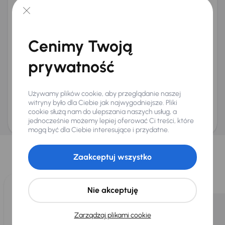
+48
E-mail
*
Chcę otrzymywać informacje o ofertach rabatowych
Cenimy Twoją
Na e-mail
(opcjonalnie)
prywatność
Na numer telefonu
(opcjonalnie)
Wyślij zapytanie
Używamy plików cookie, aby przeglądanie naszej
Zwracamy uwagę, że umówienie spotkania nie jest równoznaczne z rezerwacją
ani zagwarantowaną dostępnością pojazdu. AURES Holdings a.s., z siedzibą
witryny było dla Ciebie jak najwygodniejsze. Pliki
Dopraváků 874/15, Čimice, 184 00 Praga 8, będzie przechowywać i przetwarzać
cookie służą nam do ulepszania naszych usług, a
Twoje dane osobowe zgodnie z zasadami ochrony i przetwarzania
danych
osobowych
jednocześnie możemy lepiej oferować Ci treści, które
.
mogą być dla Ciebie interesujące i przydatne.
Wybraliśmy dla Ciebie
Zaakceptuj wszystko
Wybieramy dla Ciebie
najlepsze pojazdy
z naszej oferty. Kupimy
dla Ciebie
do 400 pojazdów
każdego dnia.
Nie akceptuję
Zarządzaj plikami cookie