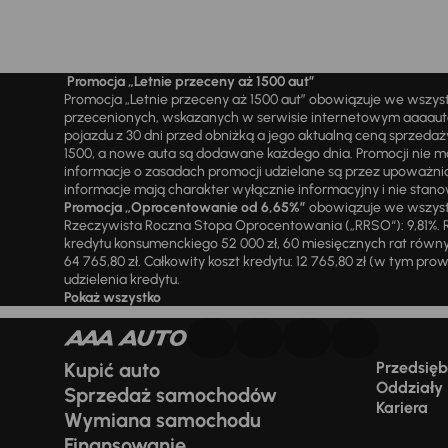
Promocja „Letnie przeceny aż 1500 aut”
Promocja „Letnie przeceny aż 1500 aut” obowiązuje we wszy
przecenionych, wskazanych w serwisie internetowym aaaauto.
pojazdu z 30 dni przed obniżką a jego aktualną ceną sprzeda
1500, a nowe auta są dodawane każdego dnia. Promocji nie m
informacje o zasadach promocji udzielane są przez upowa
informacje mają charakter wyłącznie informacyjny i nie stanow
Promocja „Oprocentowanie od 6,65%”
obowiązuje we wszystk
Rzeczywista Roczna Stopa Oprocentowania („RRSO“): 9,81%. R
kredytu konsumenckiego 52 000 zł, 60 miesięcznych rat równy
64 765,80 zł. Całkowity koszt kredytu: 12 765,80 zł (w tym prowi
udzielenia kredytu.
Pokaż wszystko
Kupić auto
Przedsiębi
Oddziały
Sprzedaż samochodów
Kariera
Wymiana samochodu
Finansowanie