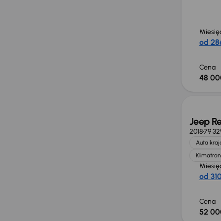
Miesię
od 286
Cena
48 00
Jeep R
2018
79 32
Auta kra
Klimatron
Miesię
od 310
Cena
52 00