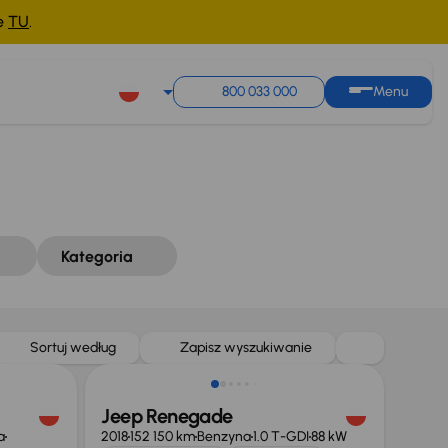
ne
TU
.
Sortuj według
Zapisz wyszukiwanie
800 033 000
Menu
Kategoria
Sortuj według
Zapisz wyszukiwanie
Jeep Renegade
a
2018
152 150 km
Benzyna
1.0 T-GDI
88 kW