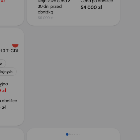
Najniższa cena z
Cena po obniżce
30 dni przed
54 000 zł
obniżką
55 000 zł
1.3 T-GDI
e
lejnych
yjna
 zł
 obniżce
 zł