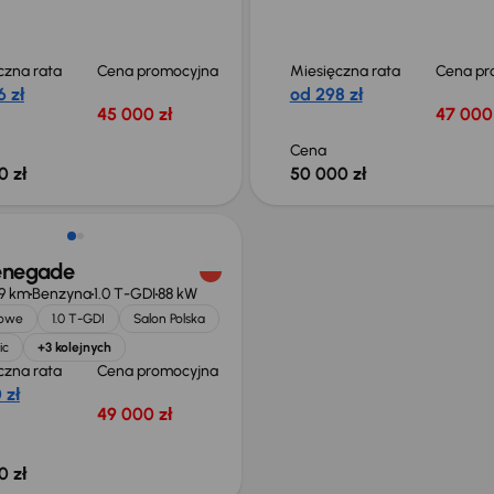
czna rata
Cena promocyjna
Miesięczna rata
Cena pr
 zł
od 298 zł
45 000 zł
47 000 
Cena
0 zł
50 000 zł
enegade
9 km
Benzyna
1.0 T-GDI
88 kW
jowe
1.0 T-GDI
Salon Polska
ic
+3 kolejnych
czna rata
Cena promocyjna
 zł
49 000 zł
0 zł