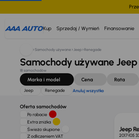
Prze
Szukam:
Jeep
Renegade
Anuluj wszystko
Kup
Sprzedaj / Wymień
Finansowanie
Samochody używane
Jeep
Renegade
Samochody używane Jeep 
18 samochodów
Marka i model
Cena
Rata
Jeep
Renegade
Anuluj wszystko
Oferta samochodów
Po rabacie
Extra zniżka
Jeep R
Świeżo skupione
2017
105 3
Z odliczeniem VAT