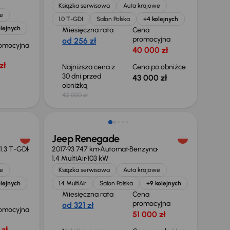
Książka serwisowa
Auta krajowe
e
1.0 T-GDI
Salon Polska
+4 kolejnych
lejnych
Miesięczna rata
Cena
promocyjna
od 256 zł
omocyjna
40 000 zł
zł
Najniższa cena z
Cena po obniżce
30 dni przed
43 000 zł
obniżką
42 000 zł
Taniej o 1 000 zł
Jeep Renegade
1.3 T-GDI
2017
93 747 km
Automat
Benzyna
1.4 MultiAir
103 kW
e
Książka serwisowa
Auta krajowe
lejnych
1.4 MultiAir
Salon Polska
+9 kolejnych
Miesięczna rata
Cena
promocyjna
od 321 zł
omocyjna
51 000 zł
zł