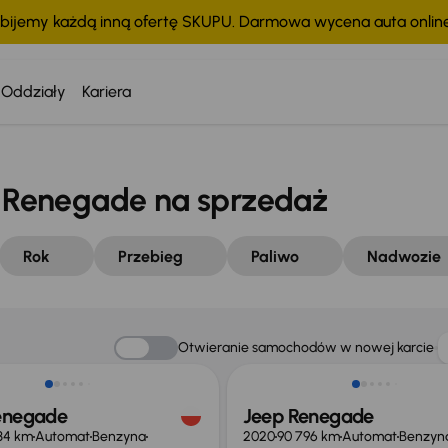
bijemy każdą inną ofertę SKUPU. Darmowa wycena auta onli
Oddziały
Kariera
Renegade na sprzedaż
Rok
Przebieg
Paliwo
Nadwozie
Otwieranie samochodów w nowej karcie
enegade
Jeep Renegade
34 km
Automat
Benzyna
2020
90 796 km
Automat
Benzyn