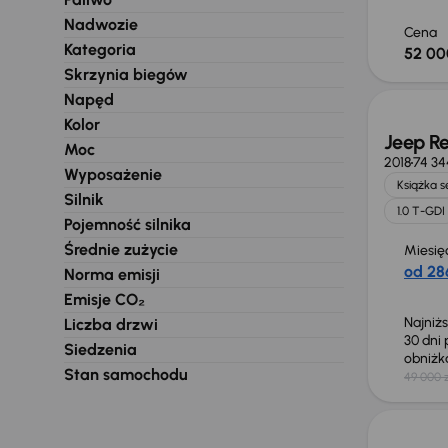
Nadwozie
Cena
Kategoria
52 00
Taniej 
Skrzynia biegów
Napęd
Kolor
Jeep R
Moc
2018
74 34
Wyposażenie
Książka 
Silnik
1.0 T-GDI
Pojemność silnika
Średnie zużycie
Miesię
od 286
Norma emisji
Emisje CO₂
Najniż
Liczba drzwi
30 dni
Siedzenia
obniż
Stan samochodu
49 000 z