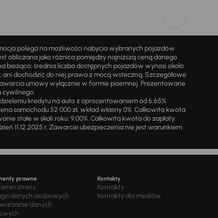
omocja polega na możliwości nabycia wybranych pojazdów
st obliczana jako różnica pomiędzy najniższą ceną danego
na bieżąco; średnia liczba dostępnych pojazdów wynosi około
i, ani dochodzić do niej prawa z mocą wsteczną. Szczegółowe
zawarcia umowy wyłącznie w formie pisemnej. Prezentowane
u cywilnego.
zieleniu kredytu na auto z oprocentowaniem od 6,65%.
cena samochodu 52 000 zł, wkład własny 0%. Całkowita kwota
ie stałe w skali roku: 9,00%. Całkowita kwota do zapłaty:
a dzień 11.12.2025 r. Zawarcie ubezpieczenia nie jest warunkiem
menty prawne
Kontakty
lamin strony
Kontakty
uga danych osobowych
Kontakty dla mediów
twarzanie danych
owych