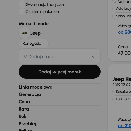
1.4 MultiAi
Gwarancja fabryczna
Auta kra
Z niskim spalaniem
Salon Pol
Marka i model
Miesię
od 28
Jeep
Renegade
Cena
47 00
Dodaj model
Extra z
Dodaj więcej marek
Jeep R
2019
97 52
Linia modelowa
Książka 
Generacja
1.0 T-GDI
Cena
Rata
Rok
Miesię
Przebieg
od 310
Paliwo