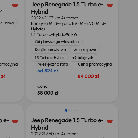
Jeep Renegade 1.5 Turbo e-
a
Hybrid
2022
42 107 km
Automat
on Polska
Benzyna Mild-Hybrid EV (MHEV) (Mild-
Hybrid)
1.5 Turbo e-Hybrid
96 kW
Od pierwszego właściciela
Książka serwisowa
Auta krajowe
1.5 Turbo e-Hybrid
+9 kolejnych
omocyjna
Miesięczna rata
Cena promocyjna
od 524 zł
zł
84 000 zł
Cena
88 000 zł
Możliwość odliczenia VAT
o e-
Jeep Renegade 1.5 Turbo e-
Hybrid
2022
21 660 km
Automat