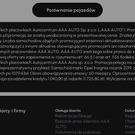
Porównanie pojazdów
stkich placówkach Autocentrum AAA AUTO Sp. z o.o. („AAA AUTO”). Pr
pl/promocja, ze zniżką uwidocznioną w prezentowanej cenie. Zniżka je
ży. Liczba samochodów objętych promocją jest zmienna i aktualizowana 
ożna łączyć z innymi aktualnie obowiązującymi promocjami ani rabatam
żnionych pracowników AAA AUTO. AAA AUTO zastrzega sobie prawo do 
ią oferty ani zapewnienia w rozumieniu art. 66 § 1 oraz art. 556 Kodeks
ich placówkach Autocentrum AAA Auto sp. z o.o. Promocja polega na ud
eprezentatywny przykład: Samochód marki Opel Insignia rocznik 2019, 
ch po 1079,43zł. Okres obowiązywania umowy: 60 miesięcy. Oprocentowan
zja za udzielenie kredytu 1 040,00 zł, odsetki 11 725,80 zł). Wyliczenie n
orcy i firmy
Obsługa klienta
Doku
Reklamacje/Skarga
Regu
Rzecznik praw klientów AAA
Obsł
AUTO
Prze
Dokumenty do pobrania
osob