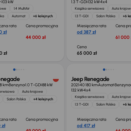
r
103 kW
1.3 T-GDI
132 kW
4x4
jowe
1.4 MultiAir
Książka serwisowa
Auta krajow
ska
Automat
+6 kolejnych
1.3 T-GDI
Salon Polska
+6 ko
czna rata
Cena promocyjna
Miesięczna rata
Cena pr
0 zł
od 387 zł
44 000 zł
61 000 
Cena
0 zł
65 000 zł
niżka 2 900 zł
Możliwość odliczenia VAT
enegade
Jeep Renegade
8 km
Benzyna
1.0 T-GDI
88 kW
2021
40 180 km
Automat
Benzyna
132 kW
4x4
serwisowa
Auta krajowe
Książka serwisowa
Auta krajow
Salon Polska
+4 kolejnych
1.3 T-GDI
Salon Polska
+6 ko
czna rata
Cena promocyjna
Miesięczna rata
Cena pr
 zł
od 417 zł
49 000 zł
66 000 