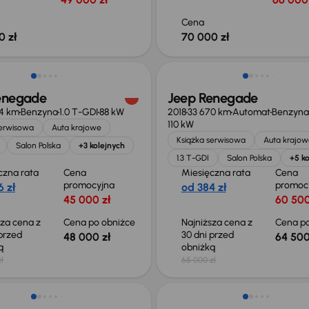
Cena
0 zł
70 000 zł
o 1 000 zł
Taniej o 500 zł
enegade
Jeep Renegade
4 km
Benzyna
1.0 T-GDI
88 kW
2018
33 670 km
Automat
Benzyna
110 kW
serwisowa
Auta krajowe
Książka serwisowa
Auta krajow
Salon Polska
+3 kolejnych
1.3 T-GDI
Salon Polska
+5 ko
czna rata
Cena
Miesięczna rata
Cena
promocyjna
promoc
 zł
od 384 zł
45 000 zł
60 500
sza cena z
Cena po obniżce
Najniższa cena z
Cena po
 przed
30 dni przed
48 000 zł
64 500
ką
obniżką
ł
65 000 zł
Świeżo skupione