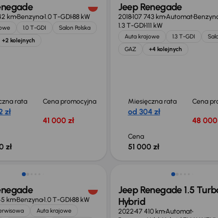
enegade
Jeep Renegade
42 km
Benzyna
1.0 T-GDI
88 kW
2018
107 743 km
Automat
Benzyn
1.3 T-GDI
111 kW
jowe
1.0 T-GDI
Salon Polska
Auta krajowe
1.3 T-GDI
Sal
+2 kolejnych
GAZ
+4 kolejnych
czna rata
Cena promocyjna
Miesięczna rata
Cena pr
 zł
od 304 zł
41 000 zł
48 000 
Cena
0 zł
51 000 zł
 skupione
Możliwość odliczenia VAT
enegade
Jeep Renegade 1.5 Turb
45 km
Benzyna
1.0 T-GDI
88 kW
Hybrid
serwisowa
Auta krajowe
2022
47 410 km
Automat