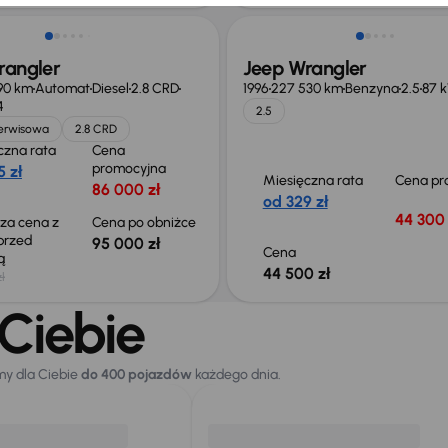
rangler
Jeep Wrangler
90 km
Automat
Diesel
2.8 CRD
1996
227 530 km
Benzyna
2.5
87 
4
2.5
serwisowa
2.8 CRD
czna rata
Cena
promocyjna
 zł
Miesięczna rata
Cena pr
86 000 zł
od 329 zł
44 300 
sza cena z
Cena po obniżce
 przed
95 000 zł
Cena
ką
44 500 zł
ł
Ciebie
my dla Ciebie
do 400 pojazdów
każdego dnia.