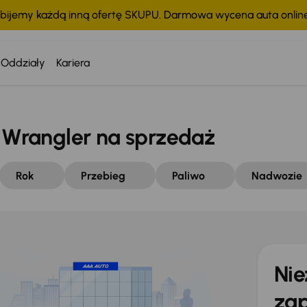
bijemy każdą inną ofertę SKUPU. Darmowa wycena auta onli
Oddziały
Kariera
Wrangler na sprzedaż
Rok
Przebieg
Paliwo
Nadwozie
Nie
zap