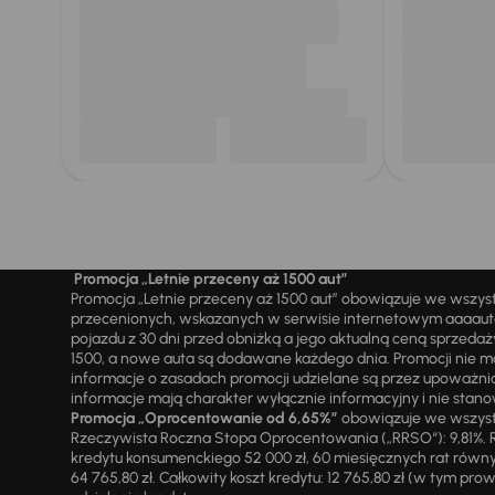
Promocja „Letnie przeceny aż 1500 aut”
Promocja „Letnie przeceny aż 1500 aut” obowiązuje we wszy
przecenionych, wskazanych w serwisie internetowym aaaauto.
pojazdu z 30 dni przed obniżką a jego aktualną ceną sprzeda
1500, a nowe auta są dodawane każdego dnia. Promocji nie m
informacje o zasadach promocji udzielane są przez upowa
informacje mają charakter wyłącznie informacyjny i nie stanow
Promocja „Oprocentowanie od 6,65%”
obowiązuje we wszystk
Rzeczywista Roczna Stopa Oprocentowania („RRSO“): 9,81%. R
kredytu konsumenckiego 52 000 zł, 60 miesięcznych rat równy
64 765,80 zł. Całkowity koszt kredytu: 12 765,80 zł (w tym prowi