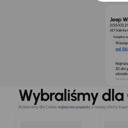
Jeep W
2015
103 2
147 kW
4x
Książka 
Miesię
od 565
Najniż
30 dni
obniż
94 600 z
Wybraliśmy dla 
Wybieramy dla Ciebie
najlepsze pojazdy
z naszej oferty. Kupi