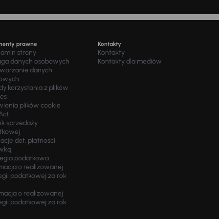
menty prawne
Kontakty
lamin strony
Kontakty
uga danych osobowych
Kontakty dla mediów
twarzanie danych
owych
y korzystania z plików
ies
wienia plików cookie
Act
ik sprzedaży
tkowej
acje dot. płatności
wką
tegia podatkowa
macja o realizowanej
egii podatkowej za rok
macja o realizowanej
egii podatkowej za rok