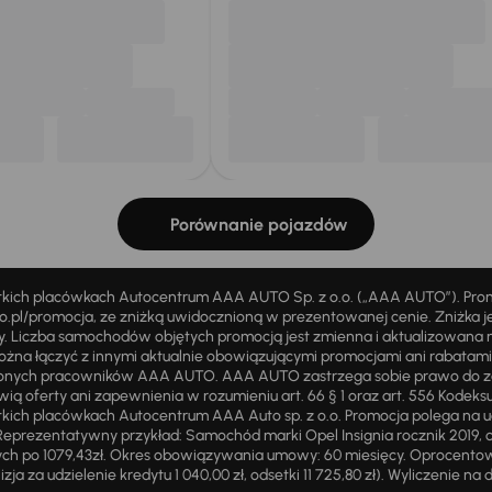
Porównanie pojazdów
stkich placówkach Autocentrum AAA AUTO Sp. z o.o. („AAA AUTO”). Pr
pl/promocja, ze zniżką uwidocznioną w prezentowanej cenie. Zniżka je
ży. Liczba samochodów objętych promocją jest zmienna i aktualizowana 
ożna łączyć z innymi aktualnie obowiązującymi promocjami ani rabatam
żnionych pracowników AAA AUTO. AAA AUTO zastrzega sobie prawo do 
ią oferty ani zapewnienia w rozumieniu art. 66 § 1 oraz art. 556 Kodeks
ich placówkach Autocentrum AAA Auto sp. z o.o. Promocja polega na ud
eprezentatywny przykład: Samochód marki Opel Insignia rocznik 2019, 
ch po 1079,43zł. Okres obowiązywania umowy: 60 miesięcy. Oprocentowan
zja za udzielenie kredytu 1 040,00 zł, odsetki 11 725,80 zł). Wyliczenie n