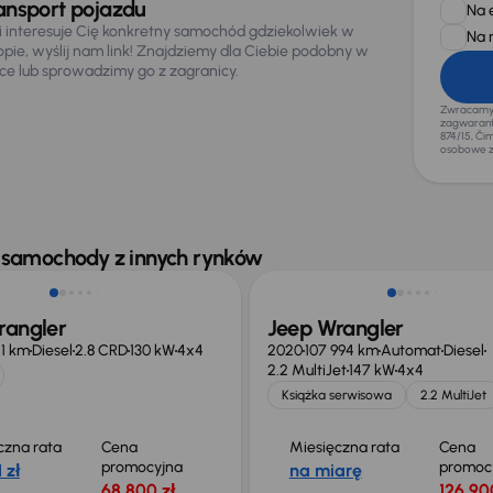
ansport pojazdu
Na 
li interesuje Cię konkretny samochód gdziekolwiek w
Na 
opie, wyślij nam link! Znajdziemy dla Ciebie podobny w
sce lub sprowadzimy go z zagranicy.
Zwracamy u
zagwaranto
874/15, Či
osobowe z
o 4 200 zł
Taniej o 2 100 zł
 samochody z innych rynków
rangler
Jeep Wrangler
51 km
Diesel
2.8 CRD
130 kW
4x4
2020
107 994 km
Automat
Diesel
2.2 MultiJet
147 kW
4x4
Książka serwisowa
2.2 MultiJet
czna rata
Cena
Miesięczna rata
Cena
promocyjna
promoc
 zł
na miarę
68 800 zł
126 90