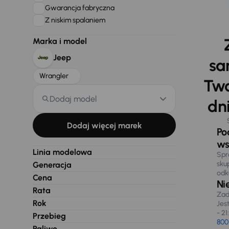
Gwarancja fabryczna
Z niskim spalaniem
Marka i model
Jeep
sa
Wrangler
Two
Dodaj model
dni
Dodaj więcej marek
Po
ws
Linia modelowa
Spr
sku
Generacja
odk
Cena
Ni
Rata
Zad
Rok
Jes
- 21
Przebieg
800
Paliwo