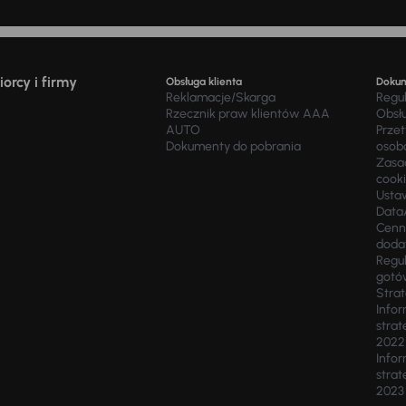
orcy i firmy
Obsługa klienta
Doku
Reklamacje/Skarga
Regu
Rzecznik praw klientów AAA
Obsł
AUTO
Prze
Dokumenty do pobrania
osob
Zasad
cook
Usta
Data
Cenn
doda
Regul
gotó
Stra
Infor
strat
2022
Infor
strat
2023