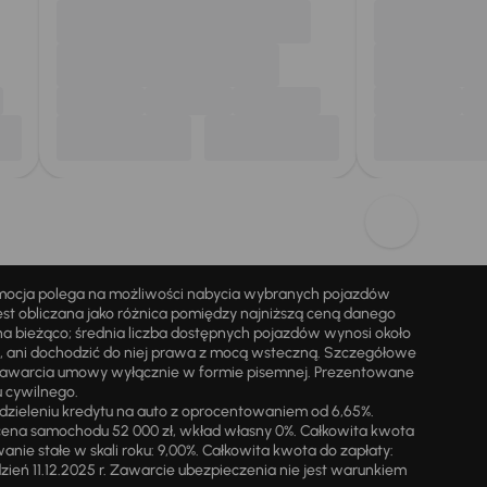
omocja polega na możliwości nabycia wybranych pojazdów
st obliczana jako różnica pomiędzy najniższą ceną danego
na bieżąco; średnia liczba dostępnych pojazdów wynosi około
i, ani dochodzić do niej prawa z mocą wsteczną. Szczegółowe
zawarcia umowy wyłącznie w formie pisemnej. Prezentowane
u cywilnego.
zieleniu kredytu na auto z oprocentowaniem od 6,65%.
cena samochodu 52 000 zł, wkład własny 0%. Całkowita kwota
ie stałe w skali roku: 9,00%. Całkowita kwota do zapłaty:
a dzień 11.12.2025 r. Zawarcie ubezpieczenia nie jest warunkiem