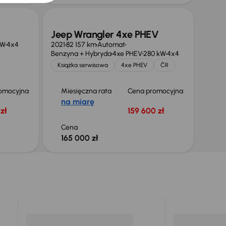
Jeep Wrangler 4xe PHEV
kW
4x4
2021
82 157 km
Automat
Benzyna + Hybryda
4xe PHEV
280 kW
4x4
Książka serwisowa
4xe PHEV
ČR
omocyjna
Miesięczna rata
Cena promocyjna
na miarę
zł
159 600 zł
Cena
165 000 zł