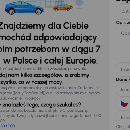
W
Opis 
Znajdziemy dla Ciebie
Opi
mochód odpowiadający
im potrzebom w ciągu 7
 w Polsce i całej Europie.
Spróbuj dostosować filtr lub wyszukać ponownie.
Link
daj nam kilka szczegółów, a zrobimy
Dane 
zystko, co w naszej mocy.
óbuj zmienić parametry lub zostaw to nam! Codziennie
Imię
pujemy [[dailyCarsBuy-pl]] aut – dlaczego nie mielibyśmy
upić właśnie Twojego?
e znalazłeś tego, czego szukałeś?
zwoń do nas bezpłatnie, a chętnie Ci pomożemy.
teśmy do Twojej dyspozycji codziennie w godzinach 8:00
E-m
:00
 033 000
Chcę o