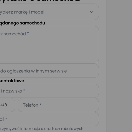
ybierz markę i model
żądanego samochodu
sz samochód
*
 do ogłoszenia w innym serwisie
kontaktowe
 i nazwisko
*
Telefon
*
+48
ail
*
trzymywać informacje o ofertach rabatowych