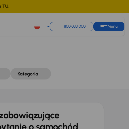
ne
TU
.
Sortuj według
Zapisz wyszukiwanie
800 033 000
Menu
Kategoria
zobowiązujące
ytanie o samochód