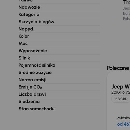
Tr
Nadwozie
Jeś
Eur
Kategoria
Pol
Skrzynia biegów
Napęd
Kolor
Moc
Wyposażenie
Silnik
Taniej 
Pojemność silnika
Polecane
Średnie zużycie
Norma emisji
Jeep W
Emisje CO₂
2010
116 7
Liczba drzwi
2.8 CRD
Siedzenia
Stan samochodu
Miesię
od 461