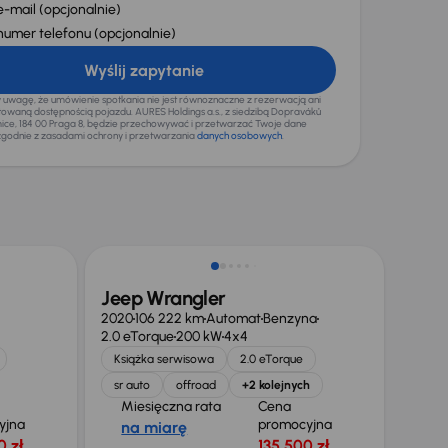
e-mail
(opcjonalnie)
numer telefonu
(opcjonalnie)
Wyślij zapytanie
wagę, że umówienie spotkania nie jest równoznaczne z rezerwacją ani
waną dostępnością pojazdu. AURES Holdings a.s., z siedzibą Dopraváků
mice, 184 00 Praga 8, będzie przechowywać i przetwarzać Twoje dane
godnie z zasadami ochrony i przetwarzania
danych osobowych
.
Taniej o 1 700 zł
Jeep Wrangler
2020
106 222 km
Automat
Benzyna
2.0 eTorque
200 kW
4x4
Książka serwisowa
2.0 eTorque
sr auto
offroad
+2 kolejnych
Miesięczna rata
Cena
yjna
promocyjna
na miarę
0 zł
135 500 zł