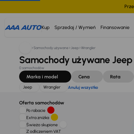
Prze
Szukam:
Jeep
Wrangler
Anuluj wszystko
Kup
Sprzedaj / Wymień
Finansowanie
Samochody używane
Jeep
Wrangler
Samochody używane Jeep 
0 samochodów
Marka i model
Cena
Rata
Jeep
Wrangler
Anuluj wszystko
Oferta samochodów
Po rabacie
Extra zniżka
Świeżo skupione
Z odliczeniem VAT