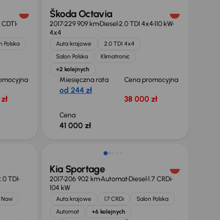
Škoda Octavia
6 CDTI
2017
229 909 km
Diesel
2.0 TDI 4x4
110 kW
4x4
n Polska
Auta krajowe
2.0 TDI 4x4
Salon Polska
Klimatronic
+2 kolejnych
omocyjna
Miesięczna rata
Cena promocyjna
od 244 zł
zł
38 000 zł
Cena
41 000 zł
Kia Sportage
.0 TDI
2017
206 902 km
Automat
Diesel
1.7 CRDi
104 kW
Navi
Auta krajowe
1.7 CRDi
Salon Polska
Automat
+6 kolejnych