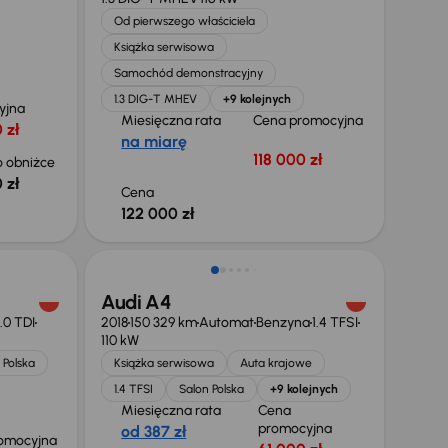
Od pierwszego właściciela
Książka serwisowa
Samochód demonstracyjny
1.3 DIG-T MHEV
+9 kolejnych
yjna
Miesięczna rata
Cena promocyjna
 zł
na miarę
118 000 zł
 obniżce
 zł
Cena
122 000 zł
Taniej o 1 000 zł
Audi A4
.0 TDI
2018
150 329 km
Automat
Benzyna
1.4 TFSI
110 kW
 Polska
Książka serwisowa
Auta krajowe
1.4 TFSI
Salon Polska
+9 kolejnych
Miesięczna rata
Cena
promocyjna
od 387 zł
omocyjna