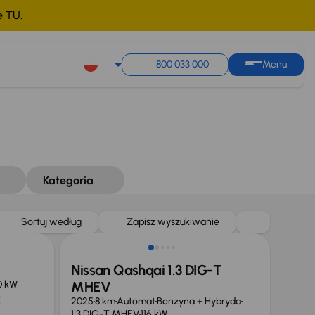
ne
TU
.
800 033 000
Menu
Kategoria
Od nowego taniej o 36 775 zł
Sortuj według
Zapisz wyszukiwanie
Nissan Qashqai 1.3 DIG-T
0 kW
MHEV
2025
8 km
Automat
Benzyna + Hybryda
1.3 DIG-T MHEV
116 kW