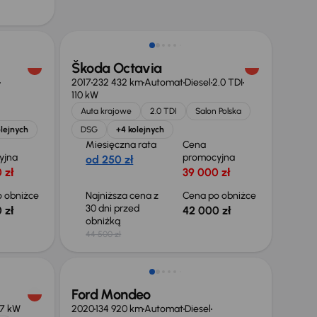
Taniej o 2 500 zł
Škoda Octavia
2017
232 432 km
Automat
Diesel
2.0 TDI
110 kW
Auta krajowe
2.0 TDI
Salon Polska
lejnych
DSG
+4 kolejnych
Miesięczna rata
Cena
yjna
promocyjna
od 250 zł
 zł
39 000 zł
 obniżce
Najniższa cena z
Cena po obniżce
30 dni przed
 zł
42 000 zł
obniżką
44 500 zł
Taniej o 1 000 zł
Ford Mondeo
7 kW
2020
134 920 km
Automat
Diesel