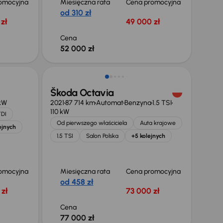
omocyjna
Miesięczna rata
Cena promocyjna
od 310 zł
zł
49 000 zł
Cena
52 000 zł
Możliwość odliczenia VAT
Škoda Octavia
kW
2021
87 714 km
Automat
Benzyna
1.5 TSI
110 kW
TDI
Od pierwszego właściciela
Auta krajowe
ejnych
1.5 TSI
Salon Polska
+5 kolejnych
omocyjna
Miesięczna rata
Cena promocyjna
od 458 zł
zł
73 000 zł
Cena
77 000 zł