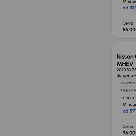
Miesię
od 333
Cena
56 00
Możliw
Nissan 
MHEV
2023
83 7
Benzyna +
Od pierws
Książka 
1.3 DIG-
Miesię
od 571
Cena
96 00