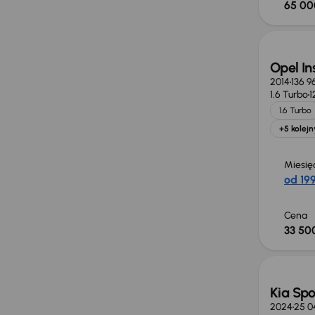
65 00
Opel In
2014
136 9
1.6 Turbo
1
1.6 Turbo
+5 kolejn
Miesię
od 199
Cena
33 500
Taniej 
Kia Sp
2024
25 0