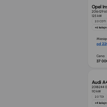
Opel In
2016
129 6
125 kW
2.0 CDTI
+6 kolejn
Miesię
od 22
Cena
37 00
Możliw
Audi A
2018
244 
110 kW
2.0 TDI
+4 kolejn