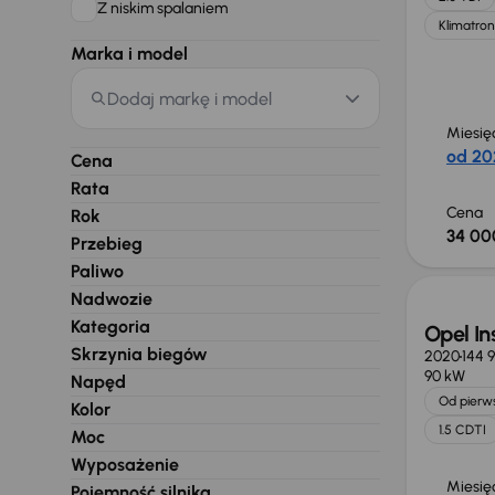
Z niskim spalaniem
Klimatron
Marka i model
Dodaj markę i model
Miesię
od 20
Cena
Rata
Cena
Rok
34 00
Przebieg
Możliw
Paliwo
Nadwozie
Kategoria
Opel In
Skrzynia biegów
2020
144 9
90 kW
Napęd
Od pierws
Kolor
1.5 CDTI
Moc
Wyposażenie
Miesię
Pojemność silnika