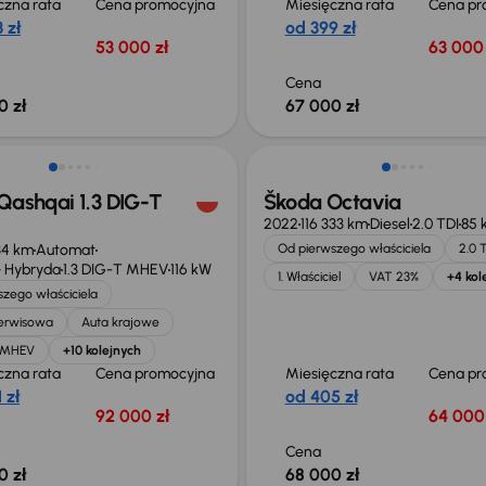
czna rata
Cena promocyjna
Miesięczna rata
Cena pr
 zł
od 399 zł
53 000 zł
63 000 
Cena
0 zł
67 000 zł
ość odliczenia VAT
Możliwość odliczenia VAT
Qashqai 1.3 DIG-T
Škoda Octavia
2022
116 333 km
Diesel
2.0 TDI
85 
34 km
Automat
Od pierwszego właściciela
2.0 
 Hybryda
1.3 DIG-T MHEV
116 kW
1. Właściciel
VAT 23%
+4 kol
zego właściciela
serwisowa
Auta krajowe
T MHEV
+10 kolejnych
czna rata
Cena promocyjna
Miesięczna rata
Cena pr
 zł
od 405 zł
92 000 zł
64 000 
Cena
0 zł
68 000 zł