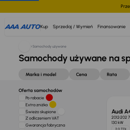
Prze
Kup
Sprzedaj / Wymień
Finansowanie
Samochody używane
Samochody używane na s
Marka i model
Cena
Rata
Oferta samochodów
Po rabacie
Extra zniżka
Audi A
Świeżo skupione
2012
202 
Z odliczeniem VAT
130 kW
Gwarancja fabryczna
2.0 TDI