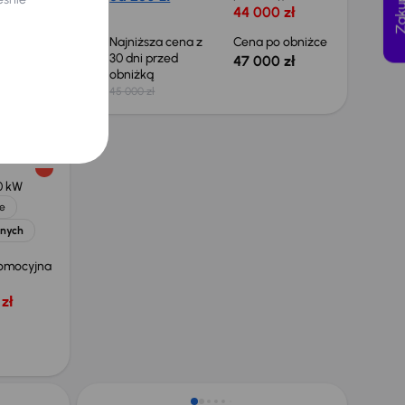
 zł
44 000 zł
 obniżce
Najniższa cena z
Cena po obniżce
30 dni przed
 zł
47 000 zł
obniżką
45 000 zł
0 kW
e
jnych
omocyjna
zł