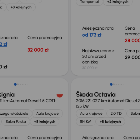
Tempomat
+2 kolejnych
ic
+3 kolejnych
Miesięczna rata
Cena
promoc
od 173 zł
czna rata
Cena promocyjna
28 000
2 zł
32 000 zł
Najniższa cena z
Cena po
30 dni przed
29 000
obniżką
0 zł
30 000 zł
ość odliczenia VAT
signia
Škoda Octavia
11 km
Automat
Diesel
1.5 CDTI
2016
221 027 km
Automat
Diesel
2
135 kW
zego właściciela
Auta krajowe
Auta krajowe
2.0 TDI
Salon
Salon Polska
+8 kolejnych
184 KM
+8 kolejnych
czna rata
Cena promocyjna
Miesięczna rata
Cena pr