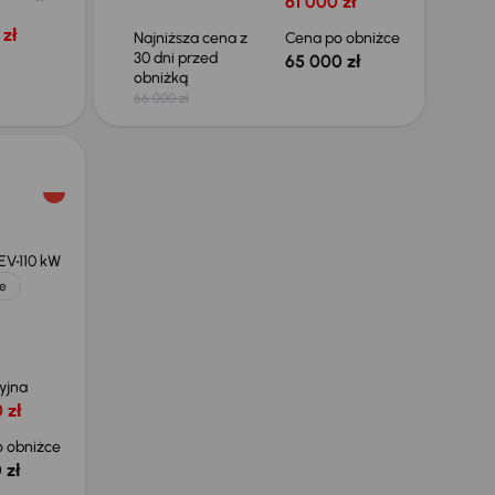
61 000 zł
zł
Najniższa cena z
Cena po obniżce
30 dni przed
65 000 zł
obniżką
66 000 zł
HEV
110 kW
e
yjna
 zł
 obniżce
 zł