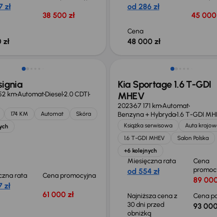
 zł
od 286 zł
38 500 zł
45 000 
Cena
 zł
48 000 zł
Taniej o 1 000 zł
signia
Kia Sportage 1.6 T-GDI
52 km
Automat
Diesel
2.0 CDTI
MHEV
2023
67 171 km
Automat
174 KM
Automat
Skóra
Benzyna + Hybryda
1.6 T-GDI M
Książka serwisowa
Auta krajow
ych
1.6 T-GDI MHEV
Salon Polska
+6 kolejnych
Miesięczna rata
Cena
promoc
od 554 zł
czna rata
Cena promocyjna
89 000
 zł
61 000 zł
Najniższa cena z
Cena po
30 dni przed
93 000
obniżką