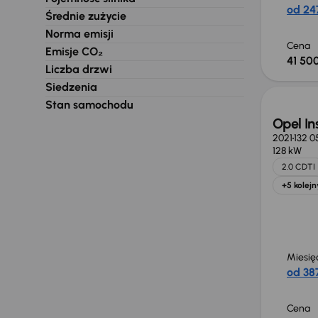
od 247
Średnie zużycie
Norma emisji
Cena
Emisje CO₂
41 500
Liczba drzwi
Siedzenia
Stan samochodu
Opel In
2021
132 0
128 kW
2.0 CDTI
+5 kolejn
Miesię
od 387
Cena