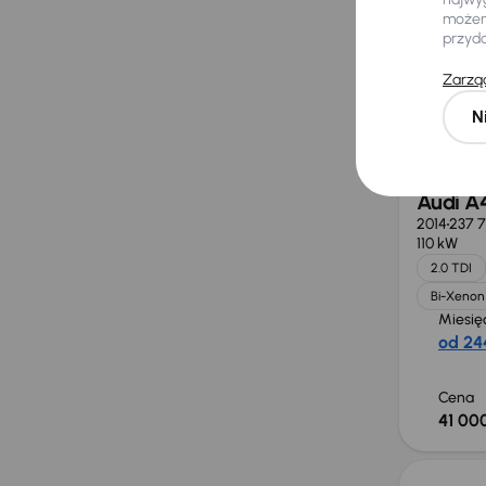
możemy
przyd
Najniż
30 dni
Zarząd
obniż
34 500 z
N
Audi A
2014
237 7
110 kW
2.0 TDI
Bi-Xenon
Miesię
od 244
Cena
41 000