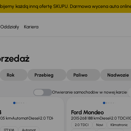
bijemy każdą inną ofertę SKUPU. Darmowa wycena auta onli
Oddziały
Kariera
przedaż
Rok
Przebieg
Paliwo
Nadwozie
Taniej o 1 000 zł
Otwieranie samochodów w nowej karcie
4
Ford Mondeo
705 km
Automat
Diesel
2.0 TDI
2015
268 188 km
Diesel
2.0 TDCI
11
2.0 TDCI
Navi
Klimatronic
177 KM
Automat