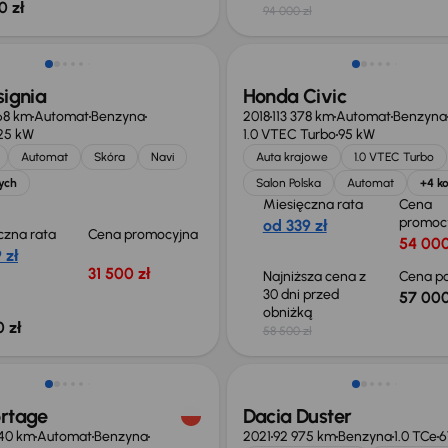
0 zł
94 000 zł
Taniej o 1 500 zł
signia
Honda Civic
68 km
Automat
Benzyna
2018
113 378 km
Automat
Benzyna
25 kW
1.0 VTEC Turbo
95 kW
Automat
Skóra
Navi
Auta krajowe
1.0 VTEC Turbo
ych
Salon Polska
Automat
+4 ko
Miesięczna rata
Cena
promoc
od 339 zł
czna rata
Cena promocyjna
54 000
 zł
31 500 zł
Najniższa cena z
Cena po
30 dni przed
57 000
obniżką
 zł
58 500 zł
o 1 000 zł
Taniej o 700 zł
ortage
Dacia Duster
40 km
Automat
Benzyna
2021
92 975 km
Benzyna
1.0 TCe
6