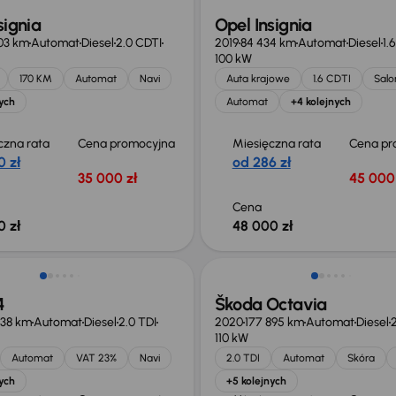
signia
Opel Insignia
03 km
Automat
Diesel
2.0 CDTI
2019
84 434 km
Automat
Diesel
1.
100 kW
170 KM
Automat
Navi
Auta krajowe
1.6 CDTI
Salo
ych
Automat
+4 kolejnych
czna rata
Cena promocyjna
Miesięczna rata
Cena pr
0 zł
od 286 zł
35 000 zł
45 000 
Cena
0 zł
48 000 zł
ość odliczenia VAT
4
Škoda Octavia
038 km
Automat
Diesel
2.0 TDI
2020
177 895 km
Automat
Diesel
2
110 kW
Automat
VAT 23%
Navi
2.0 TDI
Automat
Skóra
ych
+5 kolejnych