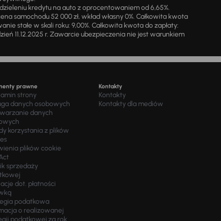
zieleniu kredytu na auto z oprocentowaniem od 6,65%.
cena samochodu 52 000 zł, wkład własny 0%. Całkowita kwota
ie stałe w skali roku: 9,00%. Całkowita kwota do zapłaty:
a dzień 11.12.2025 r. Zawarcie ubezpieczenia nie jest warunkiem
menty prawne
Kontakty
lamin strony
Kontakty
uga danych osobowych
Kontakty dla mediów
twarzanie danych
owych
y korzystania z plików
ies
wienia plików cookie
Act
ik sprzedaży
tkowej
acje dot. płatności
wką
tegia podatkowa
macja o realizowanej
egii podatkowej za rok