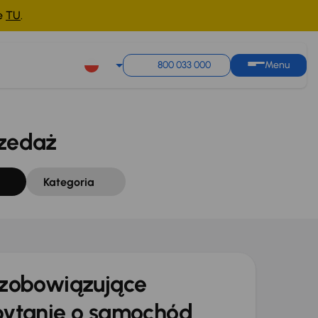
ne
TU
.
Sortuj według
Zapisz wyszukiwanie
800 033 000
Menu
zedaż
Kategoria
zobowiązujące
ytanie o samochód