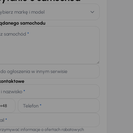
ybierz markę i model
żądanego samochodu
sz samochód
*
 do ogłoszenia w innym serwisie
kontaktowe
 i nazwisko
*
Telefon
*
+48
ail
*
trzymywać informacje o ofertach rabatowych