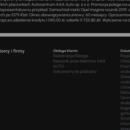
ich placówkach Autocentrum AAA Auto sp. z o.o. Promocja polega na ud
eprezentatywny przykład: Samochód marki Opel Insignia rocznik 2019, 
ch po 1079,43zł. Okres obowiązywania umowy: 60 miesięcy. Oprocentowan
zja za udzielenie kredytu 1 040,00 zł, odsetki 11 725,80 zł). Wyliczenie n
orcy i firmy
Obsługa klienta
Doku
Reklamacje/Skarga
Regu
Rzecznik praw klientów AAA
Obsł
AUTO
Prze
Dokumenty do pobrania
osob
Zasad
cook
Usta
Data
Cenn
doda
Regul
gotó
Stra
Infor
strat