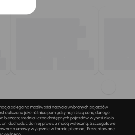
omocja polega na możliwości nabycia wybranych pojazdów
st obliczana jako różnica pomiędzy najniższą ceną danego
na bieżąco; średnia liczba dostępnych pojazdów wynosi około
i, ani dochodzić do niej prawa z mocą wsteczną. Szczegółowe
zawarcia umowy wyłącznie w formie pisemnej. Prezentowane
u cywilnego.