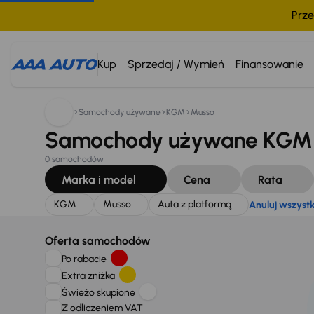
Prze
Szukam:
KGM
Musso
Auta z platformą
Anuluj wszy
Kup
Sprzedaj / Wymień
Finansowanie
Samochody używane
KGM
Musso
Samochody używane KGM Mu
0 samochodów
Marka i model
Cena
Rata
KGM
Musso
Auta z platformą
Anuluj wszyst
Oferta samochodów
Po rabacie
Extra zniżka
Świeżo skupione
Z odliczeniem VAT