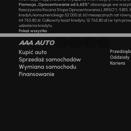
Promocja „Oprocentowanie od 6,65%”
obowiązuje we wszystk
Rzeczywista Roczna Stopa Oprocentowania („RRSO“): 9,81%. R
kredytu konsumenckiego 52 000 zł, 60 miesięcznych rat równy
64 765,80 zł. Całkowity koszt kredytu: 12 765,80 zł (w tym prowi
udzielenia kredytu.
Pokaż wszystko
Kupić auto
Przedsiębi
Oddziały
Sprzedaż samochodów
Kariera
Wymiana samochodu
Finansowanie