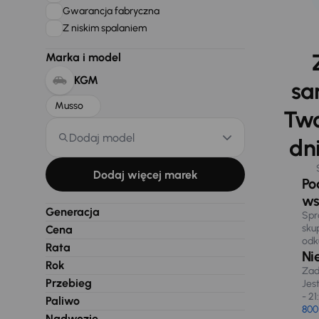
Gwarancja fabryczna
Z niskim spalaniem
Marka i model
KGM
sa
Musso
Two
Dodaj model
dni
Dodaj więcej marek
Po
ws
Generacja
Spr
sku
Cena
odk
Rata
Ni
Rok
Zad
Przebieg
Jes
- 21
Paliwo
800
Nadwozie