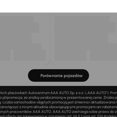
my dla Ciebie
do 400 pojazdów
każdego dnia.
Porównanie pojazdów
stkich placówkach Autocentrum AAA AUTO Sp. z o.o. („AAA AUTO”). Pr
pl/promocja, ze zniżką uwidocznioną w prezentowanej cenie. Zniżka je
ży. Liczba samochodów objętych promocją jest zmienna i aktualizowana 
ożna łączyć z innymi aktualnie obowiązującymi promocjami ani rabatam
żnionych pracowników AAA AUTO. AAA AUTO zastrzega sobie prawo do 
ią oferty ani zapewnienia w rozumieniu art. 66 § 1 oraz art. 556 Kodeks