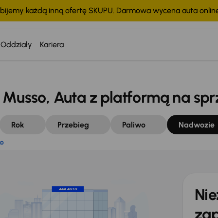
bijemy każdą inną ofertę SKUPU. Darmowa wycena auta onli
stko
Oddziały
Kariera
sso, Auta z platformą na spr
Rok
Przebieg
Paliwo
Nadwozie
ko
Nie
zap