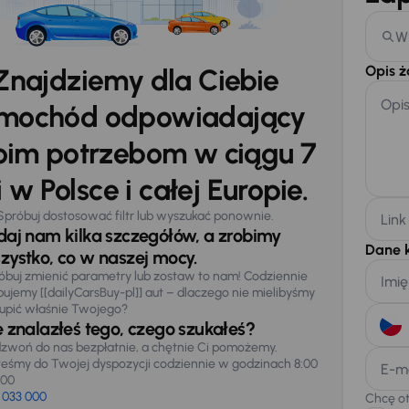
W
Opis 
Znajdziemy dla Ciebie
Opi
mochód odpowiadający
im potrzebom w ciągu 7
 w Polsce i całej Europie.
Spróbuj dostosować filtr lub wyszukać ponownie.
Link
daj nam kilka szczegółów, a zrobimy
Dane 
zystko, co w naszej mocy.
óbuj zmienić parametry lub zostaw to nam! Codziennie
Imię
pujemy [[dailyCarsBuy-pl]] aut – dlaczego nie mielibyśmy
upić właśnie Twojego?
e znalazłeś tego, czego szukałeś?
zwoń do nas bezpłatnie, a chętnie Ci pomożemy.
teśmy do Twojej dyspozycji codziennie w godzinach 8:00
E-m
:00
 033 000
Chcę o