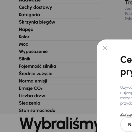
Tr
Cechy dostawy
Jeś
Eur
Kategoria
Pol
Skrzynia biegów
Napęd
Kolor
Moc
Wyposażenie
Ce
Silnik
Pojemność silnika
pr
Średnie zużycie
Norma emisji
Używam
Emisje CO₂
najwyg
Liczba drzwi
możemy
Siedzenia
przyd
Stan samochodu
Zarząd
Wybraliśmy dla 
N