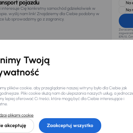
ansport pojazdu
Na 
li interesuje Cię konkretny samochód gdziekolwiek w
Na 
opie, wyślij nam link! Znajdziemy dla Ciebie podobny w
sce lub sprowadzimy go z zagranicy.
Zwracamy u
zagwaranto
874/15, Či
osobowe z
nimy Twoją
ywatność
y plików cookie, aby przeglądanie naszej witryny było dla Ciebie jak
odniejsze. Pliki cookie służą nam do ulepszania naszych usług, a jednocz
 lepiej oferować Ci treści, które mogą być dla Ciebie interesujące i
atne.
zaj plikami cookie
Ciebie
ie akceptuję
Zaakceptuj wszystko