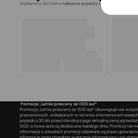
Wybieramy dla Ciebie
najlepsze pojazdy
z naszej oferty. Kupi
Promocja „Letnie przeceny aż 1500 aut”
Promocja „Letnie przeceny aż 1500 aut” obowiązuje we wszy
przecenionych, wskazanych w serwisie internetowym aaaauto.
pojazdu z 30 dni przed obniżką a jego aktualną ceną sprzeda
1500, a nowe auta są dodawane każdego dnia. Promocji nie m
informacje o zasadach promocji udzielane są przez upowa
informacje mają charakter wyłącznie informacyjny i nie stanow