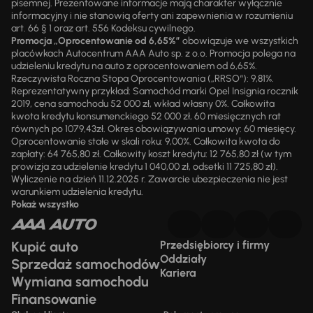
pisemnej. Prezentowane informacje mają charakter wyłącznie
informacyjny i nie stanowią oferty ani zapewnienia w rozumieniu
art. 66 § 1 oraz art. 556 Kodeksu cywilnego.
Promocja „Oprocentowanie od 6,65%”
obowiązuje we wszystkich
placówkach Autocentrum AAA Auto sp. z o.o. Promocja polega na
udzieleniu kredytu na auto z oprocentowaniem od 6,65%.
Rzeczywista Roczna Stopa Oprocentowania („RRSO“): 9,81%.
Reprezentatywny przykład: Samochód marki Opel Insignia rocznik
2019, cena samochodu 52 000 zł, wkład własny 0%. Całkowita
kwota kredytu konsumenckiego 52 000 zł, 60 miesięcznych rat
równych po 1079,43zł. Okres obowiązywania umowy: 60 miesięcy.
Oprocentowanie stałe w skali roku: 9,00%. Całkowita kwota do
zapłaty: 64 765,80 zł. Całkowity koszt kredytu: 12 765,80 zł (w tym
prowizja za udzielenie kredytu 1 040,00 zł, odsetki 11 725,80 zł).
Wyliczenie na dzień 11.12.2025 r. Zawarcie ubezpieczenia nie jest
warunkiem udzielenia kredytu.
Pokaż wszystko
Kupić auto
Przedsiębiorcy i firmy
Oddziały
Sprzedaż samochodów
Kariera
Wymiana samochodu
Finansowanie