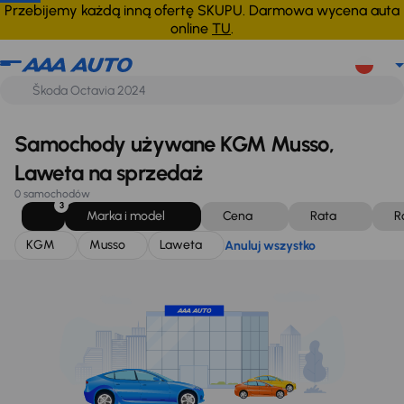
KGM
Musso
Laweta
Anuluj wszystko
Przebijemy każdą inną ofertę SKUPU. Darmowa wycena auta
online
TU
.
Samochody używane KGM Musso,
Laweta na sprzedaż
0 samochodów
3
Marka i model
Cena
Rata
R
KGM
Musso
Laweta
Anuluj wszystko