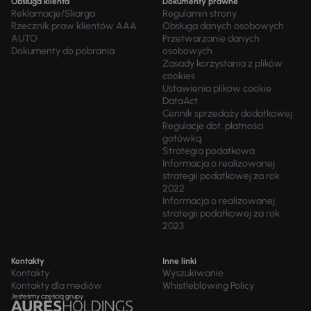
Obsługa klienta
Dokumenty prawne
Reklamacje/Skarga
Regulamin strony
Rzecznik praw klientów AAA
Obsługa danych osobowych
AUTO
Przetwarzanie danych
Dokumenty do pobrania
osobowych
Zasady korzystania z plików
cookies
Ustawienia plików cookie
DataAct
Cennik sprzedaży dodatkowej
Regulacje dot. płatności
gotówką
Strategia podatkowa
Informacja o realizowanej
strategii podatkowej za rok
2022
Informacja o realizowanej
strategii podatkowej za rok
2023
Kontakty
Inne linki
Kontakty
Wyszukiwanie
Kontakty dla mediów
Whistleblowing Policy
Jesteśmy częścią grupy