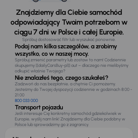
Znajdziemy dla Ciebie samochód
odpowiadający Twoim potrzebom w
ciągu 7 dni w Polsce i całej Europie.
Spróbuj dostosować filtr lub wyszukać ponownie.
Podaj nam kilka szczegółów, a zrobimy
wszystko, co w naszej mocy.
Spróbuj zmienić parametry lub zostaw to nam! Codziennie
skupujemy [[dailyCarsBuy-pl]] aut – dlaczego nie mielibyśmy
odkupić właśnie Twojego?
Nie znalazłeś tego, czego szukałeś?
Zadzwoń do nas bezpłatnie, a chętnie Ci pomożemy.
Jesteśmy do Twojej dyspozycji codziennie w godzinach 8:00 -
21:00
800 033 000
Transport pojazdu
Jeśli interesuje Cię konkretny samochód gdziekolwiek w
Europie, wyślij nam link! Znajdziemy dla Ciebie podobny w
Polsce lub sprowadzimy go z zagranicy.