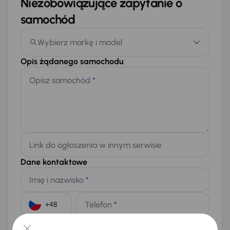
Niezobowiązujące zapytanie o
samochód
Wybierz markę i model
Opis żądanego samochodu
Opisz samochód
*
Link do ogłoszenia w innym serwisie
Dane kontaktowe
Imię i nazwisko
*
Telefon
*
+48
E-mail
*