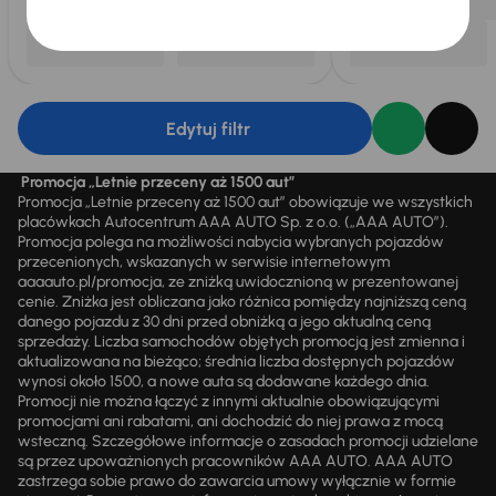
Edytuj filtr
Promocja „Letnie przeceny aż 1500 aut”
Promocja „Letnie przeceny aż 1500 aut” obowiązuje we wszystkich
placówkach Autocentrum AAA AUTO Sp. z o.o. („AAA AUTO”).
Promocja polega na możliwości nabycia wybranych pojazdów
przecenionych, wskazanych w serwisie internetowym
aaaauto.pl/promocja, ze zniżką uwidocznioną w prezentowanej
cenie. Zniżka jest obliczana jako różnica pomiędzy najniższą ceną
danego pojazdu z 30 dni przed obniżką a jego aktualną ceną
sprzedaży. Liczba samochodów objętych promocją jest zmienna i
aktualizowana na bieżąco; średnia liczba dostępnych pojazdów
wynosi około 1500, a nowe auta są dodawane każdego dnia.
Promocji nie można łączyć z innymi aktualnie obowiązującymi
promocjami ani rabatami, ani dochodzić do niej prawa z mocą
wsteczną. Szczegółowe informacje o zasadach promocji udzielane
są przez upoważnionych pracowników AAA AUTO. AAA AUTO
zastrzega sobie prawo do zawarcia umowy wyłącznie w formie