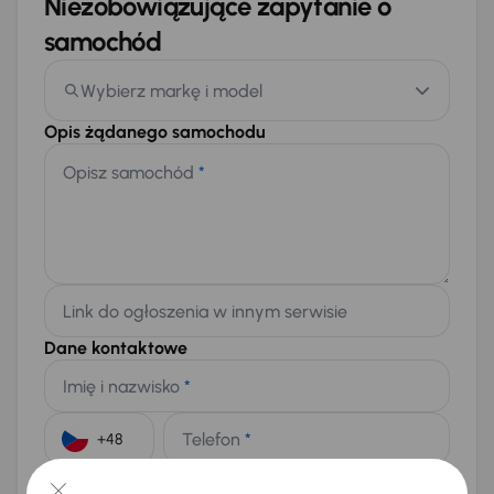
Niezobowiązujące zapytanie o
samochód
Wybierz markę i model
Opis żądanego samochodu
Opisz samochód
*
Link do ogłoszenia w innym serwisie
Dane kontaktowe
Imię i nazwisko
*
Telefon
*
+48
E-mail
*