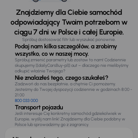
Znajdziemy dla Ciebie samochód
odpowiadający Twoim potrzebom w
ciągu 7 dni w Polsce i całej Europie.
Spróbuj dostosować filtr lub wyszukać ponownie.
Podaj nam kilka szczegółów, a zrobimy
wszystko, co w naszej mocy.
Spróbuj zmienić parametry lub zostaw to nam! Codziennie
skupujemy [[dailyCarsBuy-pl]] aut – dlaczego nie mielibyśmy
odkupić właśnie Twojego?
Nie znalazłeś tego, czego szukałeś?
Zadzwoń do nas bezpłatnie, a chętnie Ci pomożemy.
Jesteśmy do Twojej dyspozycji codziennie w godzinach 8:00 -
21:00
800 033 000
Transport pojazdu
Jeśli interesuje Cię konkretny samochód gdziekolwiek w
Europie, wyślij nam link! Znajdziemy dla Ciebie podobny w
Polsce lub sprowadzimy go z zagranicy.