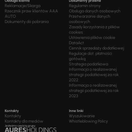
Obsługa klienta
Dokumenty prawne
Reklamacje/Skarga
Regulamin strony
Rzecznik praw klientów AAA
Obsługa danych osobowych
AUTO
Przetwarzanie danych
Dokumenty do pobrania
osobowych
Zasady korzystania z plików
cookies
Ustawienia plików cookie
DataAct
Cennik sprzedaży dodatkowej
Regulacje dot. płatności
gotówką
Strategia podatkowa
Informacja o realizowanej
strategii podatkowej za rok
2022
Informacja o realizowanej
strategii podatkowej za rok
2023
Kontakty
Inne linki
Kontakty
Wyszukiwanie
Kontakty dla mediów
Whistleblowing Policy
Jesteśmy częścią grupy