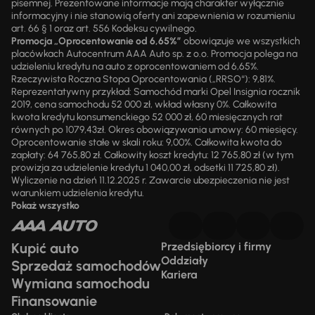
pisemnej. Prezentowane informacje mają charakter wyłącznie
informacyjny i nie stanowią oferty ani zapewnienia w rozumieniu
art. 66 § 1 oraz art. 556 Kodeksu cywilnego.
Promocja „Oprocentowanie od 6,65%”
obowiązuje we wszystkich
placówkach Autocentrum AAA Auto sp. z o.o. Promocja polega na
udzieleniu kredytu na auto z oprocentowaniem od 6,65%.
Rzeczywista Roczna Stopa Oprocentowania („RRSO“): 9,81%.
Reprezentatywny przykład: Samochód marki Opel Insignia rocznik
2019, cena samochodu 52 000 zł, wkład własny 0%. Całkowita
kwota kredytu konsumenckiego 52 000 zł, 60 miesięcznych rat
równych po 1079,43zł. Okres obowiązywania umowy: 60 miesięcy.
Oprocentowanie stałe w skali roku: 9,00%. Całkowita kwota do
zapłaty: 64 765,80 zł. Całkowity koszt kredytu: 12 765,80 zł (w tym
prowizja za udzielenie kredytu 1 040,00 zł, odsetki 11 725,80 zł).
Wyliczenie na dzień 11.12.2025 r. Zawarcie ubezpieczenia nie jest
warunkiem udzielenia kredytu.
Pokaż wszystko
Kupić auto
Przedsiębiorcy i firmy
Oddziały
Sprzedaż samochodów
Kariera
Wymiana samochodu
Finansowanie