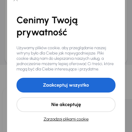
Chcę otrzymywać informacje o ofertach rabatowych
Na e-mail
(opcjonalnie)
Cenimy Twoją
Na numer telefonu
(opcjonalnie)
prywatność
Wyślij zapytanie
Zwracamy uwagę, że umówienie spotkania nie jest równoznaczne z rezerwacją
ani zagwarantowaną dostępnością pojazdu. AURES Holdings a.s., z siedzibą
Używamy plików cookie, aby przeglądanie naszej
Dopraváků 874/15, Čimice, 184 00 Praga 8, będzie przechowywać i przetwarzać
Twoje dane osobowe zgodnie z zasadami ochrony i przetwarzania
danych
witryny było dla Ciebie jak najwygodniejsze. Pliki
osobowych
.
cookie służą nam do ulepszania naszych usług, a
jednocześnie możemy lepiej oferować Ci treści, które
Wybraliśmy dla Ciebie
mogą być dla Ciebie interesujące i przydatne.
Wybieramy dla Ciebie
najlepsze pojazdy
z naszej oferty. Kupimy
dla Ciebie
do 400 pojazdów
każdego dnia.
Zaakceptuj wszystko
Nie akceptuję
Zarządzaj plikami cookie