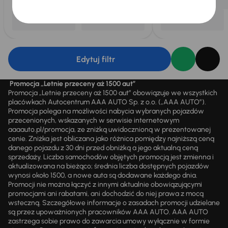
Edytuj filtr
Promocja „Letnie przeceny aż 1500 aut”
Promocja „Letnie przeceny aż 1500 aut” obowiązuje we wszystkich
placówkach Autocentrum AAA AUTO Sp. z o.o. („AAA AUTO”).
Promocja polega na możliwości nabycia wybranych pojazdów
przecenionych, wskazanych w serwisie internetowym
aaaauto.pl/promocja, ze zniżką uwidocznioną w prezentowanej
cenie. Zniżka jest obliczana jako różnica pomiędzy najniższą ceną
danego pojazdu z 30 dni przed obniżką a jego aktualną ceną
sprzedaży. Liczba samochodów objętych promocją jest zmienna i
aktualizowana na bieżąco; średnia liczba dostępnych pojazdów
wynosi około 1500, a nowe auta są dodawane każdego dnia.
Promocji nie można łączyć z innymi aktualnie obowiązującymi
promocjami ani rabatami, ani dochodzić do niej prawa z mocą
wsteczną. Szczegółowe informacje o zasadach promocji udzielane
są przez upoważnionych pracowników AAA AUTO. AAA AUTO
zastrzega sobie prawo do zawarcia umowy wyłącznie w formie