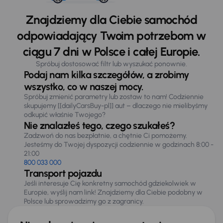
Znajdziemy dla Ciebie samochód
odpowiadający Twoim potrzebom w
ciągu 7 dni w Polsce i całej Europie.
Spróbuj dostosować filtr lub wyszukać ponownie.
Podaj nam kilka szczegółów, a zrobimy
wszystko, co w naszej mocy.
Spróbuj zmienić parametry lub zostaw to nam! Codziennie
skupujemy [[dailyCarsBuy-pl]] aut – dlaczego nie mielibyśmy
odkupić właśnie Twojego?
Nie znalazłeś tego, czego szukałeś?
Zadzwoń do nas bezpłatnie, a chętnie Ci pomożemy.
Jesteśmy do Twojej dyspozycji codziennie w godzinach 8:00 -
21:00
800 033 000
Transport pojazdu
Jeśli interesuje Cię konkretny samochód gdziekolwiek w
Europie, wyślij nam link! Znajdziemy dla Ciebie podobny w
Polsce lub sprowadzimy go z zagranicy.