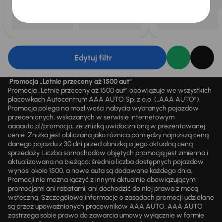
Edytuj filtr
Promocja „Letnie przeceny aż 1500 aut”
Promocja „Letnie przeceny aż 1500 aut” obowiązuje we wszystkich
placówkach Autocentrum AAA AUTO Sp. z o.o. („AAA AUTO”).
Promocja polega na możliwości nabycia wybranych pojazdów
przecenionych, wskazanych w serwisie internetowym
aaaauto.pl/promocja, ze zniżką uwidocznioną w prezentowanej
cenie. Zniżka jest obliczana jako różnica pomiędzy najniższą ceną
danego pojazdu z 30 dni przed obniżką a jego aktualną ceną
sprzedaży. Liczba samochodów objętych promocją jest zmienna i
aktualizowana na bieżąco; średnia liczba dostępnych pojazdów
wynosi około 1500, a nowe auta są dodawane każdego dnia.
Promocji nie można łączyć z innymi aktualnie obowiązującymi
promocjami ani rabatami, ani dochodzić do niej prawa z mocą
wsteczną. Szczegółowe informacje o zasadach promocji udzielane
są przez upoważnionych pracowników AAA AUTO. AAA AUTO
zastrzega sobie prawo do zawarcia umowy wyłącznie w formie