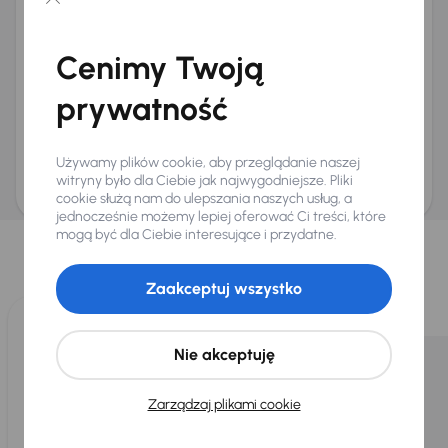
Chcę otrzymywać informacje o ofertach rabatowych
Na e-mail
(opcjonalnie)
Cenimy Twoją
Na numer telefonu
(opcjonalnie)
prywatność
Wyślij zapytanie
Zwracamy uwagę, że umówienie spotkania nie jest równoznaczne z rezerwacją
ani zagwarantowaną dostępnością pojazdu. AURES Holdings a.s., z siedzibą
Używamy plików cookie, aby przeglądanie naszej
Dopraváků 874/15, Čimice, 184 00 Praga 8, będzie przechowywać i przetwarzać
Twoje dane osobowe zgodnie z zasadami ochrony i przetwarzania
danych
witryny było dla Ciebie jak najwygodniejsze. Pliki
osobowych
.
cookie służą nam do ulepszania naszych usług, a
jednocześnie możemy lepiej oferować Ci treści, które
Wybraliśmy dla Ciebie
mogą być dla Ciebie interesujące i przydatne.
Wybieramy dla Ciebie
najlepsze pojazdy
z naszej oferty. Kupimy
dla Ciebie
do 400 pojazdów
każdego dnia.
Zaakceptuj wszystko
Nie akceptuję
Zarządzaj plikami cookie