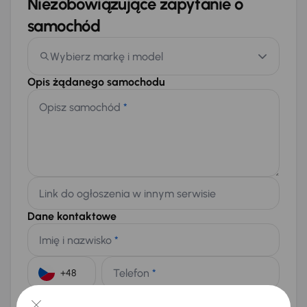
Niezobowiązujące zapytanie o
samochód
Wybierz markę i model
Opis żądanego samochodu
Opisz samochód
*
Link do ogłoszenia w innym serwisie
Dane kontaktowe
Imię i nazwisko
*
Telefon
*
+48
E-mail
*