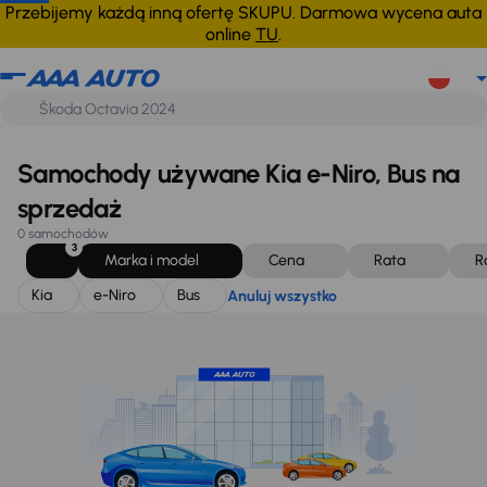
Kia
e-Niro
Bus
Anuluj wszystko
Przebijemy każdą inną ofertę SKUPU. Darmowa wycena auta
online
TU
.
Samochody używane Kia e-Niro, Bus na
sprzedaż
0 samochodów
3
Marka i model
Cena
Rata
R
Kia
e-Niro
Bus
Anuluj wszystko