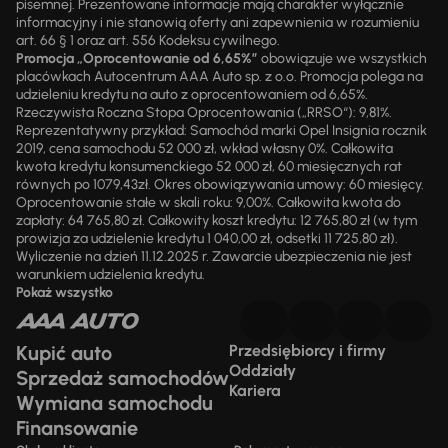
pisemnej. Prezentowane informacje mają charakter wyłącznie
informacyjny i nie stanowią oferty ani zapewnienia w rozumieniu
art. 66 § 1 oraz art. 556 Kodeksu cywilnego.
Promocja „Oprocentowanie od 6,65%”
obowiązuje we wszystkich
placówkach Autocentrum AAA Auto sp. z o.o. Promocja polega na
udzieleniu kredytu na auto z oprocentowaniem od 6,65%.
Rzeczywista Roczna Stopa Oprocentowania („RRSO“): 9,81%.
Reprezentatywny przykład: Samochód marki Opel Insignia rocznik
2019, cena samochodu 52 000 zł, wkład własny 0%. Całkowita
kwota kredytu konsumenckiego 52 000 zł, 60 miesięcznych rat
równych po 1079,43zł. Okres obowiązywania umowy: 60 miesięcy.
Oprocentowanie stałe w skali roku: 9,00%. Całkowita kwota do
zapłaty: 64 765,80 zł. Całkowity koszt kredytu: 12 765,80 zł (w tym
prowizja za udzielenie kredytu 1 040,00 zł, odsetki 11 725,80 zł).
Wyliczenie na dzień 11.12.2025 r. Zawarcie ubezpieczenia nie jest
warunkiem udzielenia kredytu.
Pokaż wszystko
Kupić auto
Przedsiębiorcy i firmy
Oddziały
Sprzedaż samochodów
Kariera
Wymiana samochodu
Finansowanie