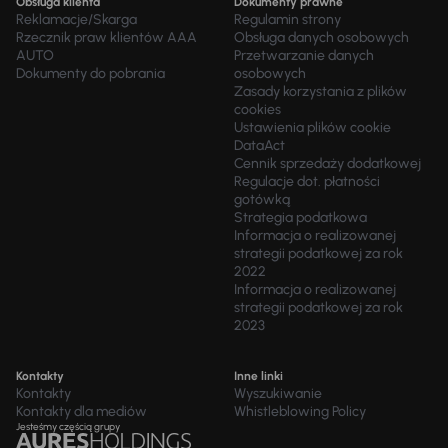
Obsługa klienta
Dokumenty prawne
Reklamacje/Skarga
Regulamin strony
Rzecznik praw klientów AAA
Obsługa danych osobowych
AUTO
Przetwarzanie danych
Dokumenty do pobrania
osobowych
Zasady korzystania z plików
cookies
Ustawienia plików cookie
DataAct
Cennik sprzedaży dodatkowej
Regulacje dot. płatności
gotówką
Strategia podatkowa
Informacja o realizowanej
strategii podatkowej za rok
2022
Informacja o realizowanej
strategii podatkowej za rok
2023
Kontakty
Inne linki
Kontakty
Wyszukiwanie
Kontakty dla mediów
Whistleblowing Policy
Jesteśmy częścią grupy