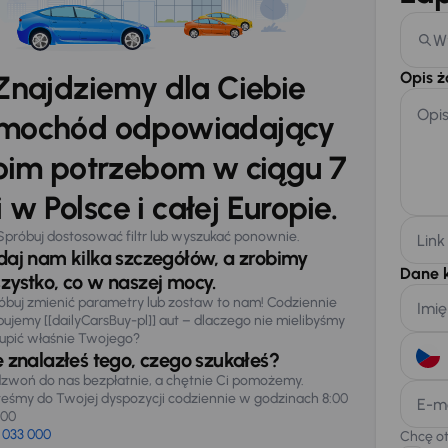
W
Opis 
Znajdziemy dla Ciebie
Opi
mochód odpowiadający
im potrzebom w ciągu 7
 w Polsce i całej Europie.
Spróbuj dostosować filtr lub wyszukać ponownie.
Link
daj nam kilka szczegółów, a zrobimy
Dane 
zystko, co w naszej mocy.
óbuj zmienić parametry lub zostaw to nam! Codziennie
Imię
pujemy [[dailyCarsBuy-pl]] aut – dlaczego nie mielibyśmy
upić właśnie Twojego?
e znalazłeś tego, czego szukałeś?
zwoń do nas bezpłatnie, a chętnie Ci pomożemy.
teśmy do Twojej dyspozycji codziennie w godzinach 8:00
E-m
:00
 033 000
Chcę o