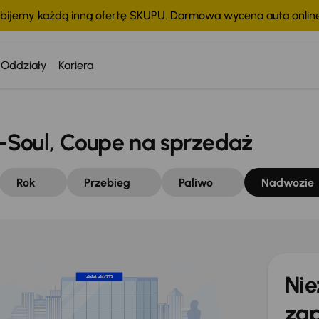
bijemy każdą inną ofertę SKUPU. Darmowa wycena auta onli
Oddziały
Kariera
Soul, Coupe na sprzedaż
Rok
Przebieg
Paliwo
Nadwozie
Nie
zap