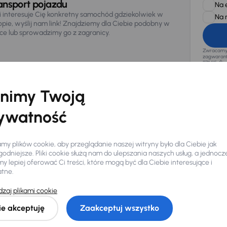
ansport pojazdu
Na 
li interesuje Cię konkretny samochód gdziekolwiek w
Na 
opie, wyślij nam link! Znajdziemy dla Ciebie podobny w
sce lub sprowadzimy go z zagranicy.
Zwracamy u
zagwaranto
874/15, Či
osobowe z
nimy Twoją
ywatność
y plików cookie, aby przeglądanie naszej witryny było dla Ciebie jak
odniejsze. Pliki cookie służą nam do ulepszania naszych usług, a jednocz
 lepiej oferować Ci treści, które mogą być dla Ciebie interesujące i
atne.
Ciebie
zaj plikami cookie
ie akceptuję
Zaakceptuj wszystko
my dla Ciebie
do 400 pojazdów
każdego dnia.