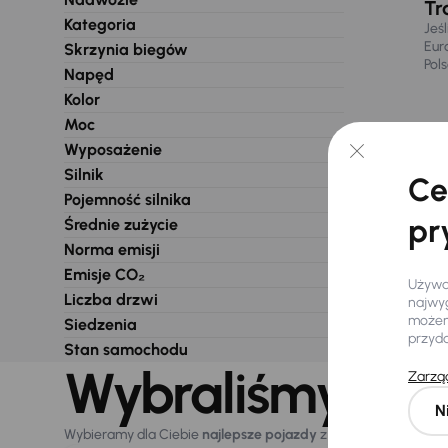
Tr
Kategoria
Jeś
Eur
Skrzynia biegów
Pol
Napęd
Kolor
Moc
Wyposażenie
Silnik
Ce
Pojemność silnika
pr
Średnie zużycie
Norma emisji
Emisje CO₂
Używam
Liczba drzwi
najwyg
możemy
Siedzenia
przyd
Stan samochodu
Wybraliśmy dla 
Zarząd
N
Wybieramy dla Ciebie
najlepsze pojazdy
z naszej oferty. Kupi