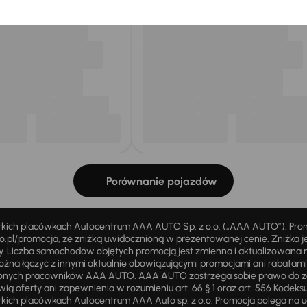
Porównanie pojazdów
stkich placówkach Autocentrum AAA AUTO Sp. z o.o. („AAA AUTO”). Pr
pl/promocja, ze zniżką uwidocznioną w prezentowanej cenie. Zniżka je
ży. Liczba samochodów objętych promocją jest zmienna i aktualizowana 
ożna łączyć z innymi aktualnie obowiązującymi promocjami ani rabatam
żnionych pracowników AAA AUTO. AAA AUTO zastrzega sobie prawo do 
ią oferty ani zapewnienia w rozumieniu art. 66 § 1 oraz art. 556 Kodeks
ich placówkach Autocentrum AAA Auto sp. z o.o. Promocja polega na ud