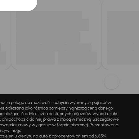
omocja polega na możliwości nabycia wybranych pojazdów
st obliczana jako różnica pomiędzy najniższą ceną danego
na bieżąco; średnia liczba dostępnych pojazdów wynosi około
i, ani dochodzić do niej prawa z mocą wsteczną. Szczegółowe
zawarcia umowy wyłącznie w formie pisemnej. Prezentowane
u cywilnego.
zieleniu kredytu na auto z oprocentowaniem od 6,65%.