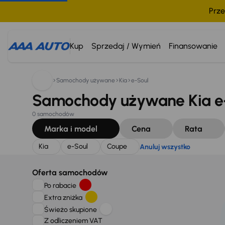
Prze
Szukam:
Kia
e-Soul
Coupe
Anuluj wszystko
Kup
Sprzedaj / Wymień
Finansowanie
Samochody używane
Kia
e-Soul
Samochody używane Kia e-
0 samochodów
Marka i model
Cena
Rata
Kia
e-Soul
Coupe
Anuluj wszystko
Oferta samochodów
Po rabacie
Extra zniżka
Świeżo skupione
Z odliczeniem VAT