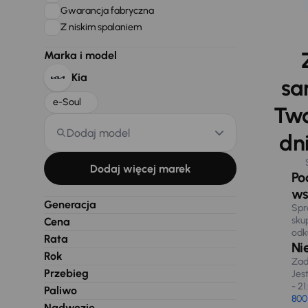
Gwarancja fabryczna
Z niskim spalaniem
Marka i model
Kia
sa
e-Soul
Two
Dodaj model
dni
Dodaj więcej marek
Po
ws
Generacja
Spr
sku
Cena
odk
Rata
Ni
Rok
Zad
Przebieg
Jes
- 21
Paliwo
800
Nadwozie