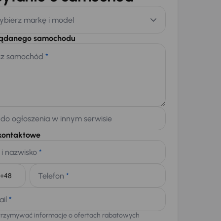
ybierz markę i model
żądanego samochodu
sz samochód
*
 do ogłoszenia w innym serwisie
kontaktowe
 i nazwisko
*
Telefon
*
+48
ail
*
trzymywać informacje o ofertach rabatowych