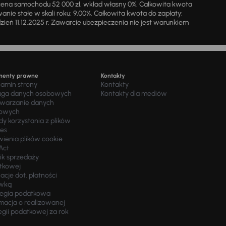
cena samochodu 52 000 zł, wkład własny 0%. Całkowita kwota
ie stałe w skali roku: 9,00%. Całkowita kwota do zapłaty:
a dzień 11.12.2025 r. Zawarcie ubezpieczenia nie jest warunkiem
menty prawne
Kontakty
lamin strony
Kontakty
uga danych osobowych
Kontakty dla mediów
twarzanie danych
owych
y korzystania z plików
ies
wienia plików cookie
Act
ik sprzedaży
tkowej
acje dot. płatności
wką
tegia podatkowa
macja o realizowanej
egii podatkowej za rok