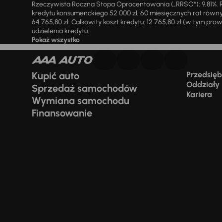
Rzeczywista Roczna Stopa Oprocentowania („RRSO“): 9,81%. R
kredytu konsumenckiego 52 000 zł, 60 miesięcznych rat równy
64 765,80 zł. Całkowity koszt kredytu: 12 765,80 zł (w tym prowi
udzielenia kredytu.
Pokaż wszystko
Kupić auto
Przedsiębi
Oddziały
Sprzedaż samochodów
Kariera
Wymiana samochodu
Finansowanie