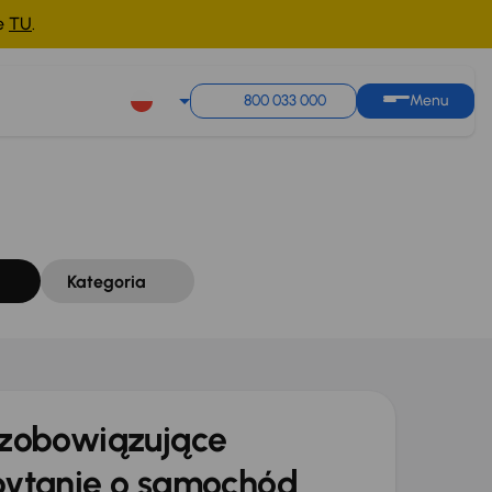
ne
TU
.
Sortuj według
Zapisz wyszukiwanie
800 033 000
Menu
Kategoria
zobowiązujące
ytanie o samochód