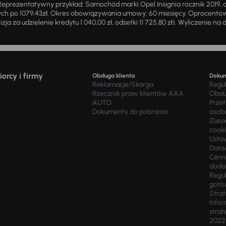
eprezentatywny przykład: Samochód marki Opel Insignia rocznik 2019, 
ch po 1079,43zł. Okres obowiązywania umowy: 60 miesięcy. Oprocentowan
zja za udzielenie kredytu 1 040,00 zł, odsetki 11 725,80 zł). Wyliczenie n
orcy i firmy
Obsługa klienta
Doku
Reklamacje/Skarga
Regu
Rzecznik praw klientów AAA
Obsł
AUTO
Prze
Dokumenty do pobrania
osob
Zasad
cook
Usta
Data
Cenn
doda
Regul
gotó
Stra
Infor
strat
2022