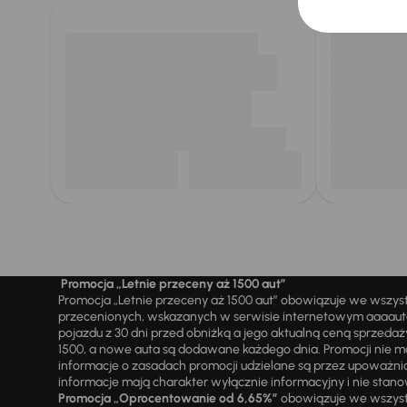
Promocja „Letnie przeceny aż 1500 aut”
Promocja „Letnie przeceny aż 1500 aut” obowiązuje we wszy
przecenionych, wskazanych w serwisie internetowym aaaauto.
pojazdu z 30 dni przed obniżką a jego aktualną ceną sprzeda
1500, a nowe auta są dodawane każdego dnia. Promocji nie m
informacje o zasadach promocji udzielane są przez upowa
informacje mają charakter wyłącznie informacyjny i nie stanow
Promocja „Oprocentowanie od 6,65%”
obowiązuje we wszystk