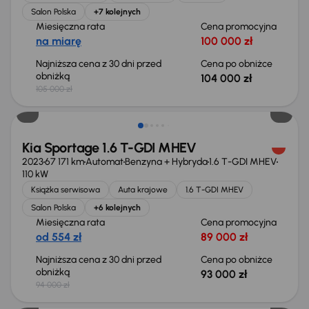
Salon Polska
+7 kolejnych
Miesięczna rata
Cena promocyjna
na miarę
100 000 zł
Najniższa cena z 30 dni przed
Cena po obniżce
obniżką
104 000 zł
105 000 zł
Taniej o 1 000 zł
Kia Sportage 1.6 T-GDI MHEV
2023
67 171 km
Automat
Benzyna + Hybryda
1.6 T-GDI MHEV
110 kW
Książka serwisowa
Auta krajowe
1.6 T-GDI MHEV
Salon Polska
+6 kolejnych
Miesięczna rata
Cena promocyjna
od 554 zł
89 000 zł
Najniższa cena z 30 dni przed
Cena po obniżce
obniżką
93 000 zł
94 000 zł
Taniej o 2 000 zł