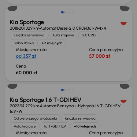
Kia Sportage
2018
201 329 km
Automat
Diesel
2.0 CRDi
136 kW
4x4
Książka serwisowa
Auta krajowe
2.0 CRDi
Salon Polska
+9 kolejnych
Miesięczna rata
Cena promocyjna
od 357 zł
57 000 zł
Cena
60 000 zł
Taniej o 1 000 zł
Kia Sportage 1.6 T-GDI HEV
2023
94 209 km
Automat
Benzyna + Hybryda
1.6 T-GDI HEV
169 kW
Od pierwszego właściciela
Książka serwisowa
Auta krajowe
1.6 T-GDI HEV
+10 kolejnych
Miesięczna rata
Cena promocyjna