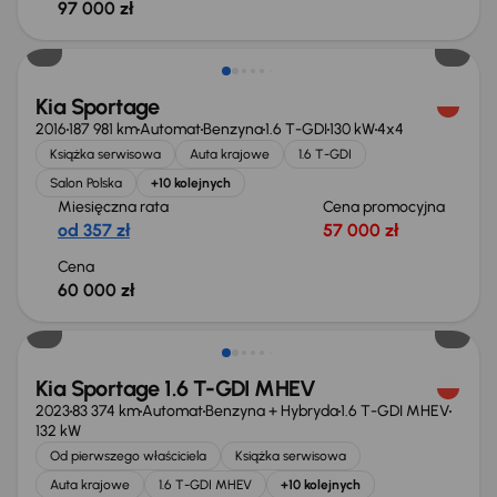
97 000 zł
Kia Sportage
2016
187 981 km
Automat
Benzyna
1.6 T-GDI
130 kW
4x4
Książka serwisowa
Auta krajowe
1.6 T-GDI
Salon Polska
+10 kolejnych
Miesięczna rata
Cena promocyjna
od 357 zł
57 000 zł
Cena
60 000 zł
Możliwość odliczenia VAT
Kia Sportage 1.6 T-GDI MHEV
2023
83 374 km
Automat
Benzyna + Hybryda
1.6 T-GDI MHEV
132 kW
Od pierwszego właściciela
Książka serwisowa
Auta krajowe
1.6 T-GDI MHEV
+10 kolejnych