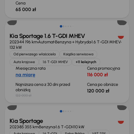
Cena
65 000 zł
Taniej o 2 000 zł
Kia Sportage 1.6 T-GDI MHEV
2023
44 196 km
Automat
Benzyna + Hybryda
1.6 T-GDI MHEV
132 kW
Od pierwszego właściciela
Książka serwisowa
Auta krajowe
1.6 T-GDI MHEV
+11 kolejnych
Miesięczna rata
Cena promocyjna
na miarę
116 000 zł
Najniższa cena z 30 dni przed
Cena po obniżce
obniżką
120 000 zł
122 000 zł
Taniej o 1 000 zł
Kia Sportage
2023
85 355 km
Benzyna
1.6 T-GDI
110 kW
Auta krajowe
1.6 T-GDI
Salon Polska
VAT 23%