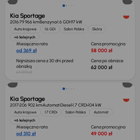
Kia Sportage
2016
79 966 km
Benzyna
1.6 GDI
97 kW
Auta krajowe
1.6 GDI
Salon Polska
Skóra
+6 kolejnych
Miesięczna rata
Cena promocyjna
od 369 zł
58 000 zł
Najniższa cena z 30 dni przed
Cena po obniżce
obniżką
62 000 zł
64 000 zł
Kia Sportage
2017
206 902 km
Automat
Diesel
1.7 CRDi
104 kW
Auta krajowe
1.7 CRDi
Salon Polska
Automat
+6 kolejnych
Miesięczna rata
Cena promocyjna
od 310 zł
49 000 zł