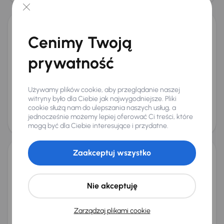
Kia Sportage
Cenimy Twoją
2021
84 266 km
Automat
Benzyna
1.6 T-GDI
130 kW
prywatność
Książka serwisowa
Auta krajowe
1.6 T-GDI
Salon Polska
+5 kolejnych
Miesięczna rata
Cena promocyjna
Używamy plików cookie, aby przeglądanie naszej
od 476 zł
76 000 zł
witryny było dla Ciebie jak najwygodniejsze. Pliki
cookie służą nam do ulepszania naszych usług, a
Cena
jednocześnie możemy lepiej oferować Ci treści, które
80 000 zł
mogą być dla Ciebie interesujące i przydatne.
Możliwość odliczenia VAT
Zaakceptuj wszystko
Kia Sportage
2024
50 589 km
Benzyna
1.6 T-GDI
110 kW
Nie akceptuję
Od pierwszego właściciela
Książka serwisowa
Auta krajowe
1.6 T-GDI
+7 kolejnych
Miesięczna rata
Cena promocyjna
Zarządzaj plikami cookie
od 536 zł
86 000 zł