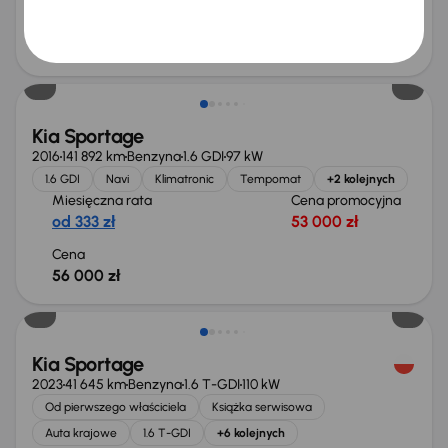
Cena
90 000 zł
Kia Sportage
2016
141 892 km
Benzyna
1.6 GDI
97 kW
1.6 GDI
Navi
Klimatronic
Tempomat
+2 kolejnych
Miesięczna rata
Cena promocyjna
od 333 zł
53 000 zł
Cena
56 000 zł
Taniej o 1 000 zł
Kia Sportage
2023
41 645 km
Benzyna
1.6 T-GDI
110 kW
Od pierwszego właściciela
Książka serwisowa
Auta krajowe
1.6 T-GDI
+6 kolejnych