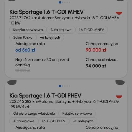
Kia Sportage 1.6 T-GDI MHEV
2023
71 762 km
Automat
Benzyna + Hybryda
1.6 T-GDI MHEV
110 kW
Książka serwisowa
Auta krajowe
1.6 T-GDI MHEV
Salon Polska
+6 kolejnych
Miesięczna rata
Cena promocyjna
od 560 zł
90 000 zł
Najniższa cena z 30 dni przed
Cena po obniżce
obniżką
94 000 zł
95 000 zł
Taniej o 4 000 zł
Kia Sportage 1.6 T-GDI PHEV
2022
45 382 km
Automat
Benzyna + Hybryda
1.6 T-GDI PHEV
195 kW
4x4
Od pierwszego właściciela
Książka serwisowa
Auta krajowe
1.6 T-GDI PHEV
+11 kolejnych
Miesięczna rata
Cena promocyjna