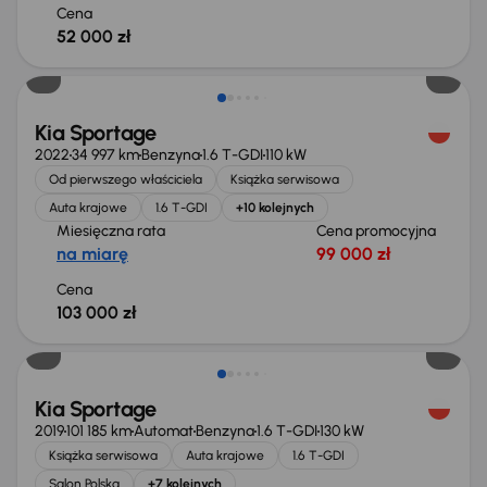
Cena
52 000 zł
Kia Sportage
2022
34 997 km
Benzyna
1.6 T-GDI
110 kW
Od pierwszego właściciela
Książka serwisowa
Auta krajowe
1.6 T-GDI
+10 kolejnych
Miesięczna rata
Cena promocyjna
na miarę
99 000 zł
Cena
103 000 zł
Taniej o 1 000 zł
Kia Sportage
2019
101 185 km
Automat
Benzyna
1.6 T-GDI
130 kW
Książka serwisowa
Auta krajowe
1.6 T-GDI
Salon Polska
+7 kolejnych