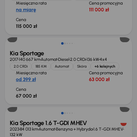
Miesięczna rata
Cena promocyjna
na miarę
111 000 zł
Cena
115 000 zł
Kia Sportage
2017
140 667 km
Automat
Diesel
2.0 CRDi
136 kW
4x4
2.0 CRDi
185 KM
Automat
Skóra
+6 kolejnych
Miesięczna rata
Cena promocyjna
od 399 zł
63 000 zł
Cena
67 000 zł
Możliwość odliczenia VAT
Kia Sportage 1.6 T-GDI MHEV
2023
84 013 km
Automat
Benzyna + Hybryda
1.6 T-GDI MHEV
132 kW