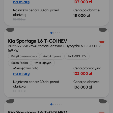
na miarę
107 000 zł
Najniższa cena z 30 dni przed
Cena po obniżce
obniżką
111 000 zł
112 000 zł
Taniej o 2 000 zł
Kia Sportage 1.6 T-GDI HEV
2022
127 298 km
Automat
Benzyna + Hybryda
1.6 T-GDI HEV
169 kW
Książka serwisowa
Auta krajowe
1.6 T-GDI HEV
Salon Polska
+9 kolejnych
Miesięczna rata
Cena promocyjna
na miarę
102 000 zł
Najniższa cena z 30 dni przed
Cena po obniżce
obniżką
106 000 zł
108 000 zł
Taniej o 3 000 zł
Kia Sportage 1.6 T-GDI HEV