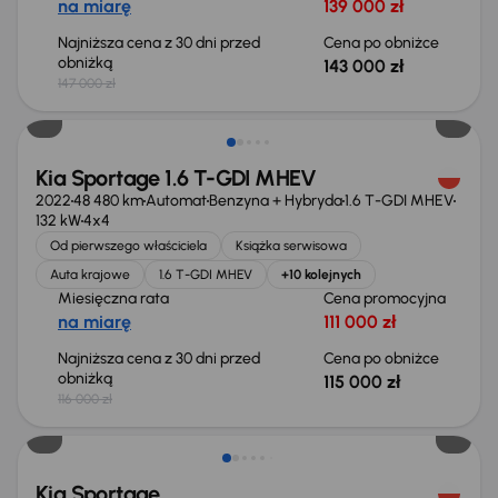
na miarę
139 000 zł
Najniższa cena z 30 dni przed
Cena po obniżce
obniżką
143 000 zł
147 000 zł
Taniej o 1 000 zł
Kia Sportage 1.6 T-GDI MHEV
2022
48 480 km
Automat
Benzyna + Hybryda
1.6 T-GDI MHEV
132 kW
4x4
Od pierwszego właściciela
Książka serwisowa
Auta krajowe
1.6 T-GDI MHEV
+10 kolejnych
Miesięczna rata
Cena promocyjna
na miarę
111 000 zł
Najniższa cena z 30 dni przed
Cena po obniżce
obniżką
115 000 zł
116 000 zł
Taniej o 500 zł
Kia Sportage