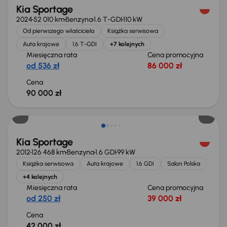
Kia Sportage
2024
52 010 km
Benzyna
1.6 T-GDI
110 kW
Od pierwszego właściciela
Książka serwisowa
Auta krajowe
1.6 T-GDI
+7 kolejnych
Miesięczna rata
Cena promocyjna
od 536 zł
86 000 zł
Cena
90 000 zł
Kia Sportage
2012
126 468 km
Benzyna
1.6 GDI
99 kW
Książka serwisowa
Auta krajowe
1.6 GDI
Salon Polska
+4 kolejnych
Miesięczna rata
Cena promocyjna
od 250 zł
39 000 zł
Cena
42 000 zł