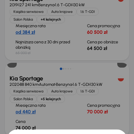
2019
127 241 km
Benzyna
1.6 T-GDI
130 kW
Książka serwisowa
Auta krajowe
1.6 T-GDI
Salon Polska
+4 kolejnych
Miesięczna rata
Cena promocyjna
od 384 zł
60 500 zł
Najniższa cena z 30 dni przed
Cena po obniżce
obniżką
64 500 zł
65 000 zł
Kia Sportage
2020
88 840 km
Automat
Benzyna
1.6 T-GDI
130 kW
Książka serwisowa
Auta krajowe
1.6 T-GDI
Salon Polska
+5 kolejnych
Miesięczna rata
Cena promocyjna
od 440 zł
70 000 zł
Cena
74 000 zł