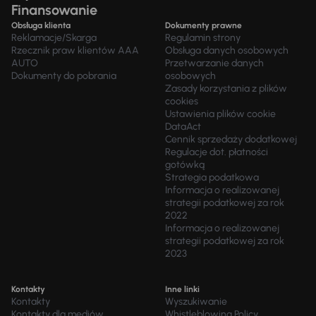
Finansowanie
Obsługa klienta
Dokumenty prawne
Reklamacje/Skarga
Regulamin strony
Rzecznik praw klientów AAA
Obsługa danych osobowych
AUTO
Przetwarzanie danych
Dokumenty do pobrania
osobowych
Zasady korzystania z plików
cookies
Ustawienia plików cookie
DataAct
Cennik sprzedaży dodatkowej
Regulacje dot. płatności
gotówką
Strategia podatkowa
Informacja o realizowanej
strategii podatkowej za rok
2022
Informacja o realizowanej
strategii podatkowej za rok
2023
Kontakty
Inne linki
Kontakty
Wyszukiwanie
Kontakty dla mediów
Whistleblowing Policy