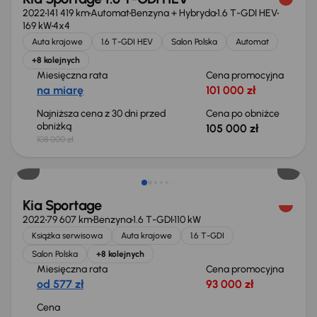
2022
141 419 km
Automat
Benzyna + Hybryda
1.6 T-GDI HEV
169 kW
4x4
Auta krajowe
1.6 T-GDI HEV
Salon Polska
Automat
+8 kolejnych
Miesięczna rata
Cena promocyjna
na miarę
101 000 zł
Najniższa cena z 30 dni przed
Cena po obniżce
obniżką
105 000 zł
108 000 zł
Kia Sportage
2022
79 607 km
Benzyna
1.6 T-GDI
110 kW
Książka serwisowa
Auta krajowe
1.6 T-GDI
Salon Polska
+8 kolejnych
Miesięczna rata
Cena promocyjna
od 577 zł
93 000 zł
Cena