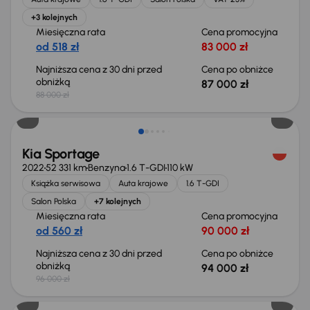
+3 kolejnych
Miesięczna rata
Cena promocyjna
od 518 zł
83 000 zł
Najniższa cena z 30 dni przed
Cena po obniżce
obniżką
87 000 zł
88 000 zł
Taniej o 2 000 zł
Kia Sportage
2022
52 331 km
Benzyna
1.6 T-GDI
110 kW
Książka serwisowa
Auta krajowe
1.6 T-GDI
Salon Polska
+7 kolejnych
Miesięczna rata
Cena promocyjna
od 560 zł
90 000 zł
Najniższa cena z 30 dni przed
Cena po obniżce
obniżką
94 000 zł
96 000 zł
Taniej o 1 000 zł