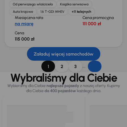
Od pierwszego właściciela
Książka serwisowa
Auta krajowe
1.6 T-GDI MHEV
+11 kolejnych
Miesięczna rata
Cena promocyjna
na miarę
111 000 zł
Cena
115 000 zł
Załaduj więcej samochodów
...
1
2
3
Wybraliśmy dla Ciebie
Wybieramy dla Ciebie
najlepsze pojazdy
z naszej oferty. Kupimy
dla Ciebie
do 400 pojazdów
każdego dnia.