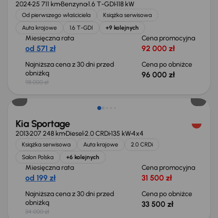
2024
25 711 km
Benzyna
1.6 T-GDI
118 kW
Od pierwszego właściciela
Książka serwisowa
Auta krajowe
1.6 T-GDI
+9 kolejnych
Miesięczna rata
Cena promocyjna
od 571 zł
92 000 zł
Najniższa cena z 30 dni przed
Cena po obniżce
obniżką
96 000 zł
98 000 zł
Taniej o 500 zł
Kia Sportage
2013
207 248 km
Diesel
2.0 CRDi
135 kW
4x4
Książka serwisowa
Auta krajowe
2.0 CRDi
Salon Polska
+6 kolejnych
Miesięczna rata
Cena promocyjna
od 199 zł
31 500 zł
Najniższa cena z 30 dni przed
Cena po obniżce
obniżką
33 500 zł
34 000 zł