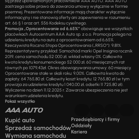
są przez upoważnionych pracowników AAA AUTO. AAA AUTO
zastrzega sobie prawo do zawarcia umowy wyłącznie w formie
pisemnej. Prezentowane informacje mają charakter wyłącznie
informacyjny i nie stanowią oferty ani zapewnienia w rozumieniu
art. 66 § 1 oraz art. 556 Kodeksu cywilnego.
Promocja „Oprocentowanie od 6,65%”
obowiązuje we wszystkich
placówkach Autocentrum AAA Auto sp. z o.o. Promocja polega na
udzieleniu kredytu na auto z oprocentowaniem od 6,65%.
Rzeczywista Roczna Stopa Oprocentowania („RRSO“): 9,81%.
Reprezentatywny przykład: Samochód marki Opel Insignia rocznik
2019, cena samochodu 52 000 zł, wkład własny 0%. Całkowita
kwota kredytu konsumenckiego 52 000 zł, 60 miesięcznych rat
równych po 1079,43zł. Okres obowiązywania umowy: 60 miesięcy.
Oprocentowanie stałe w skali roku: 9,00%. Całkowita kwota do
zapłaty: 64 765,80 zł. Całkowity koszt kredytu: 12 765,80 zł (w tym
prowizja za udzielenie kredytu 1 040,00 zł, odsetki 11 725,80 zł).
Wyliczenie na dzień 11.12.2025 r. Zawarcie ubezpieczenia nie jest
warunkiem udzielenia kredytu.
Pokaż wszystko
Kupić auto
Przedsiębiorcy i firmy
Oddziały
Sprzedaż samochodów
Kariera
Wymiana samochodu