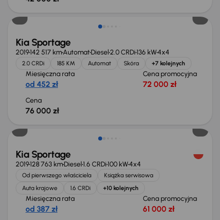
Kia Sportage
2019
142 517 km
Automat
Diesel
2.0 CRDi
136 kW
4x4
2.0 CRDi
185 KM
Automat
Skóra
+7 kolejnych
Miesięczna rata
Cena promocyjna
od 452 zł
72 000 zł
Cena
76 000 zł
Możliwość odliczenia VAT
Kia Sportage
2019
128 763 km
Diesel
1.6 CRDi
100 kW
4x4
Od pierwszego właściciela
Książka serwisowa
Auta krajowe
1.6 CRDi
+10 kolejnych
Miesięczna rata
Cena promocyjna
od 387 zł
61 000 zł