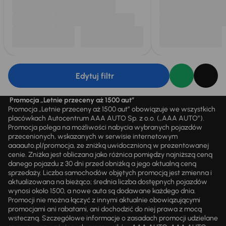
Edytuj filtr
Promocja „Letnie przeceny aż 1500 aut”
Promocja „Letnie przeceny aż 1500 aut” obowiązuje we wszystkich
placówkach Autocentrum AAA AUTO Sp. z o.o. („AAA AUTO”).
Promocja polega na możliwości nabycia wybranych pojazdów
przecenionych, wskazanych w serwisie internetowym
aaaauto.pl/promocja, ze zniżką uwidocznioną w prezentowanej
cenie. Zniżka jest obliczana jako różnica pomiędzy najniższą ceną
danego pojazdu z 30 dni przed obniżką a jego aktualną ceną
sprzedaży. Liczba samochodów objętych promocją jest zmienna i
aktualizowana na bieżąco; średnia liczba dostępnych pojazdów
wynosi około 1500, a nowe auta są dodawane każdego dnia.
Promocji nie można łączyć z innymi aktualnie obowiązującymi
promocjami ani rabatami, ani dochodzić do niej prawa z mocą
wsteczną. Szczegółowe informacje o zasadach promocji udzielane