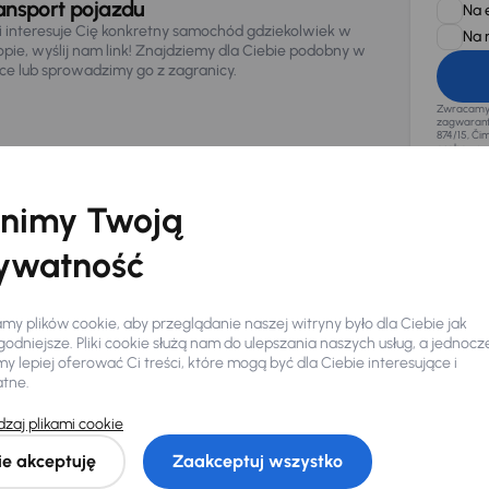
ansport pojazdu
Na 
li interesuje Cię konkretny samochód gdziekolwiek w
Na 
opie, wyślij nam link! Znajdziemy dla Ciebie podobny w
sce lub sprowadzimy go z zagranicy.
Zwracamy u
zagwaranto
874/15, Či
osobowe z
nimy Twoją
ywatność
y plików cookie, aby przeglądanie naszej witryny było dla Ciebie jak
odniejsze. Pliki cookie służą nam do ulepszania naszych usług, a jednocz
 lepiej oferować Ci treści, które mogą być dla Ciebie interesujące i
atne.
zaj plikami cookie
Ciebie
ie akceptuję
Zaakceptuj wszystko