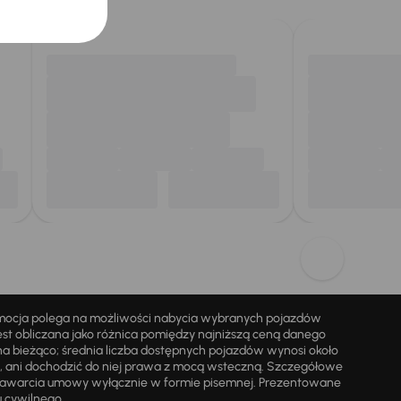
omocja polega na możliwości nabycia wybranych pojazdów
st obliczana jako różnica pomiędzy najniższą ceną danego
na bieżąco; średnia liczba dostępnych pojazdów wynosi około
i, ani dochodzić do niej prawa z mocą wsteczną. Szczegółowe
zawarcia umowy wyłącznie w formie pisemnej. Prezentowane
u cywilnego.