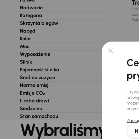
Tr
Nadwozie
Jeś
Eur
Kategoria
Pol
Skrzynia biegów
Napęd
Kolor
Moc
Wyposażenie
Ce
Silnik
Pojemność silnika
pr
Średnie zużycie
Norma emisji
Używam
Emisje CO₂
najwyg
Liczba drzwi
możemy
Siedzenia
przyd
Stan samochodu
Zarząd
Wybraliśmy dla 
N