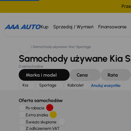
Prze
Szukam:
Kia
Sportage
Kabriolet
Anuluj wszystko
Kup
Sprzedaj / Wymień
Finansowanie
Samochody używane
Kia
Sportage
Samochody używane Kia Sp
0 samochodów
Marka i model
Cena
Rata
Kia
Sportage
Kabriolet
Anuluj wszystko
Oferta samochodów
Po rabacie
Extra zniżka
Świeżo skupione
Z odliczeniem VAT