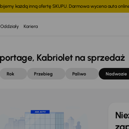
bijemy każdą inną ofertę SKUPU. Darmowa wycena auta onli
Oddziały
Kariera
ortage, Kabriolet na sprzedaż
Rok
Przebieg
Paliwo
Nadwozie
Nie
zap