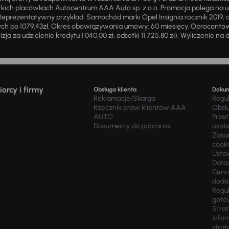
ich placówkach Autocentrum AAA Auto sp. z o.o. Promocja polega na ud
eprezentatywny przykład: Samochód marki Opel Insignia rocznik 2019, 
ch po 1079,43zł. Okres obowiązywania umowy: 60 miesięcy. Oprocentowan
zja za udzielenie kredytu 1 040,00 zł, odsetki 11 725,80 zł). Wyliczenie n
orcy i firmy
Obsługa klienta
Doku
Reklamacje/Skarga
Regu
Rzecznik praw klientów AAA
Obsł
AUTO
Prze
Dokumenty do pobrania
osob
Zasad
cook
Usta
Data
Cenn
doda
Regul
gotó
Stra
Infor
strat