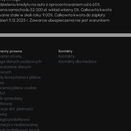
zieleniu kredytu na auto z oprocentowaniem od 6,65%.
cena samochodu 52 000 zł, wkład własny 0%. Całkowita kwota
ie stałe w skali roku: 9,00%. Całkowita kwota do zapłaty:
a dzień 11.12.2025 r. Zawarcie ubezpieczenia nie jest warunkiem
menty prawne
Kontakty
lamin strony
Kontakty
uga danych osobowych
Kontakty dla mediów
twarzanie danych
owych
y korzystania z plików
ies
wienia plików cookie
Act
ik sprzedaży
tkowej
acje dot. płatności
wką
tegia podatkowa
macja o realizowanej
egii podatkowej za rok