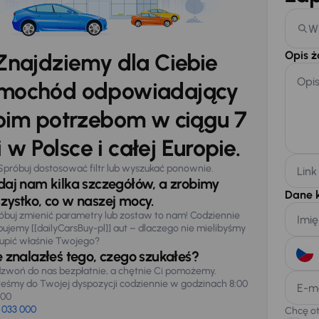
W
Opis 
Znajdziemy dla Ciebie
Opi
mochód odpowiadający
im potrzebom w ciągu 7
 w Polsce i całej Europie.
Spróbuj dostosować filtr lub wyszukać ponownie.
Link
daj nam kilka szczegółów, a zrobimy
Dane 
zystko, co w naszej mocy.
óbuj zmienić parametry lub zostaw to nam! Codziennie
Imię
pujemy [[dailyCarsBuy-pl]] aut – dlaczego nie mielibyśmy
upić właśnie Twojego?
e znalazłeś tego, czego szukałeś?
zwoń do nas bezpłatnie, a chętnie Ci pomożemy.
teśmy do Twojej dyspozycji codziennie w godzinach 8:00
E-m
:00
 033 000
Chcę o