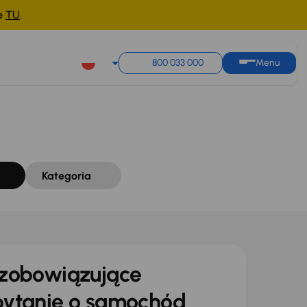
ne
TU
.
Sortuj według
Zapisz wyszukiwanie
800 033 000
Menu
Kategoria
zobowiązujące
ytanie o samochód