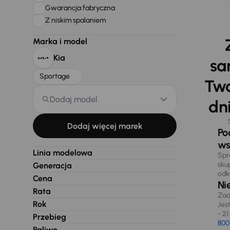
Gwarancja fabryczna
Z niskim spalaniem
Marka i model
Kia
sa
Sportage
Two
Dodaj model
dni
Dodaj więcej marek
Po
ws
Linia modelowa
Spr
sku
Generacja
odk
Cena
Ni
Rata
Zad
Rok
Jes
- 21
Przebieg
800
Paliwo