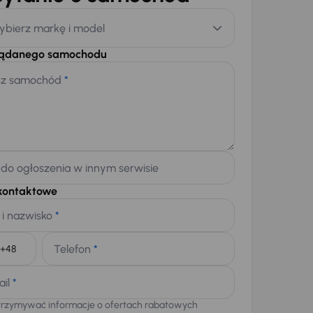
ybierz markę i model
żądanego samochodu
sz samochód
*
 do ogłoszenia w innym serwisie
kontaktowe
 i nazwisko
*
Telefon
*
+48
ail
*
trzymywać informacje o ofertach rabatowych