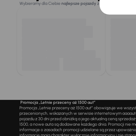
Wybieramy dla Ciebie
najlepsze pojazdy
z naszej oferty. Kupi
Promocja „Letnie przeceny aż 1500 aut”
Promocja „Letnie przeceny aż 1500 aut” obowiązuje we wszy
przecenionych, wskazanych w serwisie internetowym aaaauto.
pojazdu z 30 dni przed obniżką a jego aktualną ceną sprzeda
1500, a nowe auta są dodawane każdego dnia. Promocji nie m
informacje o zasadach promocji udzielane są przez upowa
informacje mają charakter wyłącznie informacyjny i nie stanow