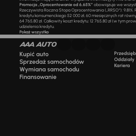
Promocja „Oprocentowanie od 6,65%”
obowiązuje we wszystk
Rzeczywista Roczna Stopa Oprocentowania („RRSO“): 9,81%. R
kredytu konsumenckiego 52 000 zł, 60 miesięcznych rat równy
64 765,80 zł. Całkowity koszt kredytu: 12 765,80 zł (w tym prowi
udzielenia kredytu.
Pokaż wszystko
Kupić auto
Przedsiębi
Oddziały
Sprzedaż samochodów
Kariera
Wymiana samochodu
Finansowanie