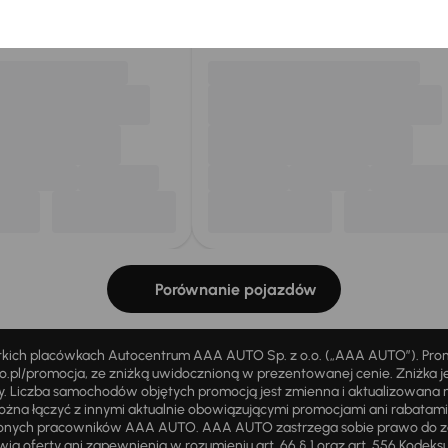
my dla Ciebie
do 400 pojazdów
każdego dnia.
Porównanie pojazdów
stkich placówkach Autocentrum AAA AUTO Sp. z o.o. („AAA AUTO”). Pr
pl/promocja, ze zniżką uwidocznioną w prezentowanej cenie. Zniżka je
ży. Liczba samochodów objętych promocją jest zmienna i aktualizowana 
ożna łączyć z innymi aktualnie obowiązującymi promocjami ani rabatam
żnionych pracowników AAA AUTO. AAA AUTO zastrzega sobie prawo do 
ią oferty ani zapewnienia w rozumieniu art. 66 § 1 oraz art. 556 Kodeks