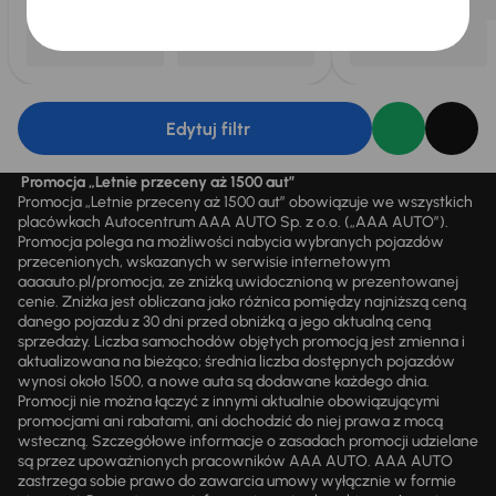
Edytuj filtr
Promocja „Letnie przeceny aż 1500 aut”
Promocja „Letnie przeceny aż 1500 aut” obowiązuje we wszystkich
placówkach Autocentrum AAA AUTO Sp. z o.o. („AAA AUTO”).
Promocja polega na możliwości nabycia wybranych pojazdów
przecenionych, wskazanych w serwisie internetowym
aaaauto.pl/promocja, ze zniżką uwidocznioną w prezentowanej
cenie. Zniżka jest obliczana jako różnica pomiędzy najniższą ceną
danego pojazdu z 30 dni przed obniżką a jego aktualną ceną
sprzedaży. Liczba samochodów objętych promocją jest zmienna i
aktualizowana na bieżąco; średnia liczba dostępnych pojazdów
wynosi około 1500, a nowe auta są dodawane każdego dnia.
Promocji nie można łączyć z innymi aktualnie obowiązującymi
promocjami ani rabatami, ani dochodzić do niej prawa z mocą
wsteczną. Szczegółowe informacje o zasadach promocji udzielane
są przez upoważnionych pracowników AAA AUTO. AAA AUTO
zastrzega sobie prawo do zawarcia umowy wyłącznie w formie