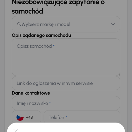
Niezobowiązujące zapytanie o
samochód
Wybierz markę i model
Opis żądanego samochodu
Opisz samochód
*
Link do ogłoszenia w innym serwisie
Dane kontaktowe
Imię i nazwisko
*
Telefon
*
+48
E-mail
*