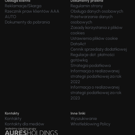
Obsługa klienta
Dokumenty prawne
Reklamacje/Skarga
Regulamin strony
Rzecznik praw klientów AAA
Obsługa danych osobowych
AUTO
Przetwarzanie danych
Dokumenty do pobrania
osobowych
Zasady korzystania z plików
cookies
Ustawienia plików cookie
DataAct
Cennik sprzedaży dodatkowej
Regulacje dot. płatności
gotówką
Strategia podatkowa
Informacja o realizowanej
strategii podatkowej za rok
2022
Informacja o realizowanej
strategii podatkowej za rok
2023
Kontakty
Inne linki
Kontakty
Wyszukiwanie
Kontakty dla mediów
Whistleblowing Policy
Jesteśmy częścią grupy