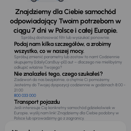
Znajdziemy dla Ciebie samochód
odpowiadający Twoim potrzebom w
ciągu 7 dni w Polsce i całej Europie.
Spróbuj dostosować filtr lub wyszukać ponownie.
Podaj nam kilka szczegółów, a zrobimy
wszystko, co w naszej mocy.
Spróbuj zmienić parametry lub zostaw to nam! Codziennie
skupujemy [[dailyCarsBuy-pl]] aut – dlaczego nie mielibyśmy
odkupić właśnie Twojego?
Nie znalazłeś tego, czego szukałeś?
Zadzwoń do nas bezpłatnie, a chętnie Ci pomożemy.
Jesteśmy do Twojej dyspozycji codziennie w godzinach 8:00 -
21:00
800 033 000
Transport pojazdu
Jeśli interesuje Cię konkretny samochód gdziekolwiek w
Europie, wyślij nam link! Znajdziemy dla Ciebie podobny w
Polsce lub sprowadzimy go z zagranicy.