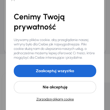
Chcę otrzymywać informacje o ofertach rabatowych
Na e-mail
(opcjonalnie)
Cenimy Twoją
Na numer telefonu
(opcjonalnie)
prywatność
Wyślij zapytanie
Zwracamy uwagę, że umówienie spotkania nie jest równoznaczne z rezerwacją
ani zagwarantowaną dostępnością pojazdu. AURES Holdings a.s., z siedzibą
Używamy plików cookie, aby przeglądanie naszej
Dopraváků 874/15, Čimice, 184 00 Praga 8, będzie przechowywać i przetwarzać
Twoje dane osobowe zgodnie z zasadami ochrony i przetwarzania
danych
witryny było dla Ciebie jak najwygodniejsze. Pliki
osobowych
.
cookie służą nam do ulepszania naszych usług, a
jednocześnie możemy lepiej oferować Ci treści, które
Wybraliśmy dla Ciebie
mogą być dla Ciebie interesujące i przydatne.
Wybieramy dla Ciebie
najlepsze pojazdy
z naszej oferty. Kupimy
dla Ciebie
do 400 pojazdów
każdego dnia.
Zaakceptuj wszystko
Nie akceptuję
Zarządzaj plikami cookie