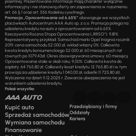
pisemnej. Prezentowane informacje mają charakter wyłącznie
informacyjny i nie stanowią oferty ani zapewnienia w rozumieniu
art. 66 § 1 oraz art. 556 Kodeksu cywilnego.
Promocja „Oprocentowanie od 6,65%”
obowiązuje we wszystkich
placówkach Autocentrum AAA Auto sp. z o.o. Promocja polega na
udzieleniu kredytu na auto z oprocentowaniem od 6,65%.
Rzeczywista Roczna Stopa Oprocentowania („RRSO“): 9,81%.
Reprezentatywny przykład: Samochód marki Opel Insignia rocznik
2019, cena samochodu 52 000 zł, wkład własny 0%. Całkowita
kwota kredytu konsumenckiego 52 000 zł, 60 miesięcznych rat
równych po 1079,43zł. Okres obowiązywania umowy: 60 miesięcy.
Oprocentowanie stałe w skali roku: 9,00%. Całkowita kwota do
zapłaty: 64 765,80 zł. Całkowity koszt kredytu: 12 765,80 zł (w tym
prowizja za udzielenie kredytu 1 040,00 zł, odsetki 11 725,80 zł).
Wyliczenie na dzień 11.12.2025 r. Zawarcie ubezpieczenia nie jest
warunkiem udzielenia kredytu.
Pokaż wszystko
Kupić auto
Przedsiębiorcy i firmy
Oddziały
Sprzedaż samochodów
Kariera
Wymiana samochodu
Finansowanie