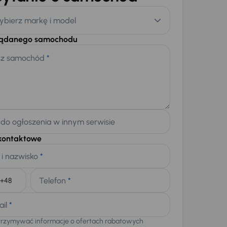
ybierz markę i model
żądanego samochodu
sz samochód
*
 do ogłoszenia w innym serwisie
kontaktowe
 i nazwisko
*
Telefon
*
+48
ail
*
trzymywać informacje o ofertach rabatowych