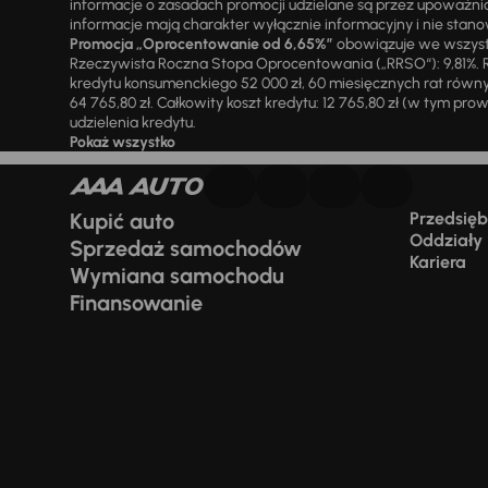
informacje o zasadach promocji udzielane są przez upowa
informacje mają charakter wyłącznie informacyjny i nie stanow
Promocja „Oprocentowanie od 6,65%”
obowiązuje we wszystk
Rzeczywista Roczna Stopa Oprocentowania („RRSO“): 9,81%. R
kredytu konsumenckiego 52 000 zł, 60 miesięcznych rat równy
64 765,80 zł. Całkowity koszt kredytu: 12 765,80 zł (w tym prowi
udzielenia kredytu.
Pokaż wszystko
Kupić auto
Przedsiębi
Oddziały
Sprzedaż samochodów
Kariera
Wymiana samochodu
Finansowanie