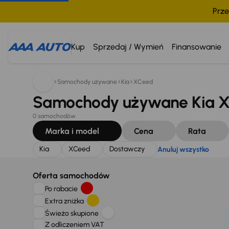
Prze
Szukam:
Kia
XCeed
Dostawczy
Anuluj wszystko
Kup
Sprzedaj / Wymień
Finansowanie
Samochody używane
Kia
XCeed
Samochody używane Kia X
0 samochodów
Marka i model
Cena
Rata
Kia
XCeed
Dostawczy
Anuluj wszystko
Oferta samochodów
Po rabacie
Extra zniżka
Świeżo skupione
Z odliczeniem VAT