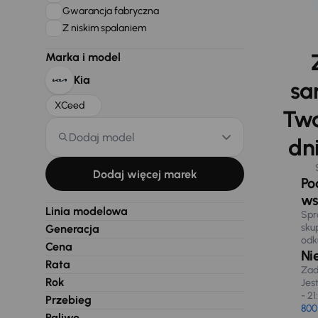
Gwarancja fabryczna
Z niskim spalaniem
Marka i model
Kia
sa
XCeed
Two
Dodaj model
dni
Dodaj więcej marek
Po
ws
Linia modelowa
Spr
sku
Generacja
odk
Cena
Ni
Rata
Zad
Rok
Jes
- 21
Przebieg
800
Paliwo