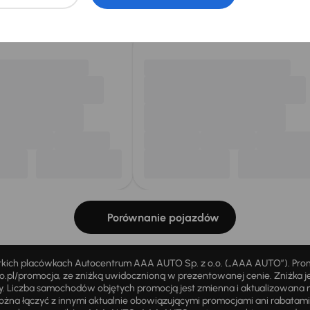
my dla Ciebie
do 400 pojazdów
każdego dnia.
Porównanie pojazdów
stkich placówkach Autocentrum AAA AUTO Sp. z o.o. („AAA AUTO”). Pr
pl/promocja, ze zniżką uwidocznioną w prezentowanej cenie. Zniżka je
ży. Liczba samochodów objętych promocją jest zmienna i aktualizowana 
ożna łączyć z innymi aktualnie obowiązującymi promocjami ani rabatam