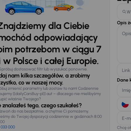
W
Opis 
Znajdziemy dla Ciebie
Opi
mochód odpowiadający
im potrzebom w ciągu 7
 w Polsce i całej Europie.
Spróbuj dostosować filtr lub wyszukać ponownie.
Link
daj nam kilka szczegółów, a zrobimy
Dane 
zystko, co w naszej mocy.
óbuj zmienić parametry lub zostaw to nam! Codziennie
Imię
pujemy [[dailyCarsBuy-pl]] aut – dlaczego nie mielibyśmy
upić właśnie Twojego?
e znalazłeś tego, czego szukałeś?
zwoń do nas bezpłatnie, a chętnie Ci pomożemy.
teśmy do Twojej dyspozycji codziennie w godzinach 8:00
E-m
:00
 033 000
Chcę o