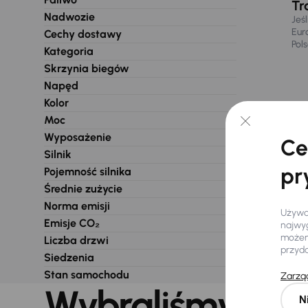
Tr
Nadwozie
Jeś
Eur
Cechy dostawy
Pol
Kategoria
Skrzynia biegów
Napęd
Kolor
Moc
Wyposażenie
Ce
Silnik
pr
Pojemność silnika
Średnie zużycie
Norma emisji
Używam
Emisje CO₂
najwyg
możemy
Liczba drzwi
przyd
Siedzenia
Stan samochodu
Zarząd
Wybraliśmy dla 
N