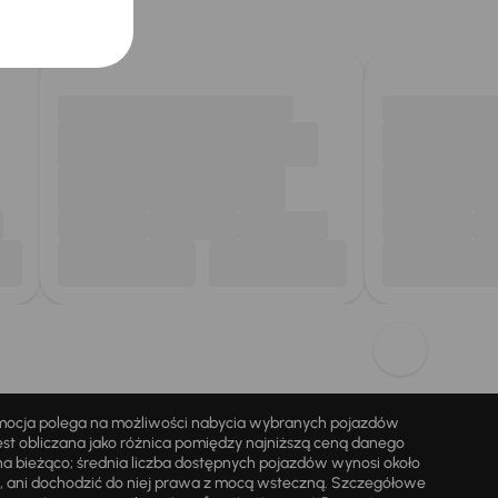
omocja polega na możliwości nabycia wybranych pojazdów
st obliczana jako różnica pomiędzy najniższą ceną danego
na bieżąco; średnia liczba dostępnych pojazdów wynosi około
i, ani dochodzić do niej prawa z mocą wsteczną. Szczegółowe