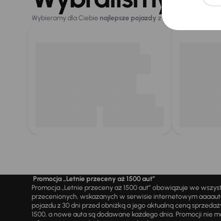
Wybieramy dla Ciebie
najlepsze pojazdy
z naszej oferty. Kupi
Promocja „Letnie przeceny aż 1500 aut”
Promocja „Letnie przeceny aż 1500 aut” obowiązuje we wszy
przecenionych, wskazanych w serwisie internetowym aaaauto.
pojazdu z 30 dni przed obniżką a jego aktualną ceną sprzeda
1500, a nowe auta są dodawane każdego dnia. Promocji nie m