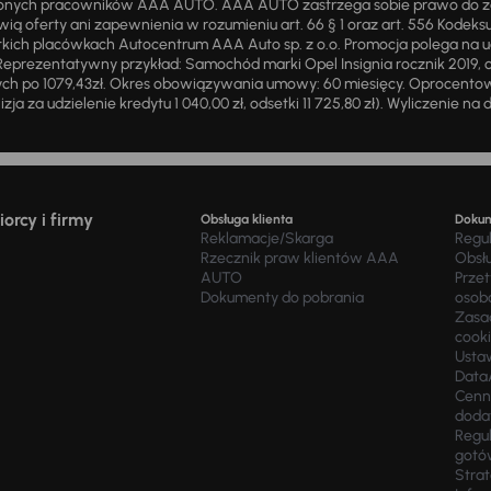
żnionych pracowników AAA AUTO. AAA AUTO zastrzega sobie prawo do 
ią oferty ani zapewnienia w rozumieniu art. 66 § 1 oraz art. 556 Kodeks
ich placówkach Autocentrum AAA Auto sp. z o.o. Promocja polega na ud
eprezentatywny przykład: Samochód marki Opel Insignia rocznik 2019, 
ch po 1079,43zł. Okres obowiązywania umowy: 60 miesięcy. Oprocentowan
zja za udzielenie kredytu 1 040,00 zł, odsetki 11 725,80 zł). Wyliczenie n
orcy i firmy
Obsługa klienta
Doku
Reklamacje/Skarga
Regu
Rzecznik praw klientów AAA
Obsł
AUTO
Prze
Dokumenty do pobrania
osob
Zasad
cook
Usta
Data
Cenn
doda
Regul
gotó
Stra