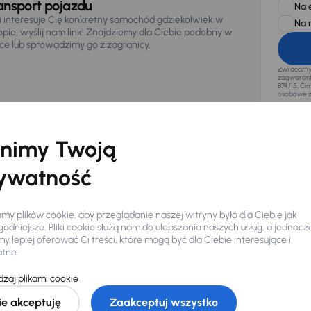
ansport pojazdu
Na 
li interesuje Cię konkretny samochód gdziekolwiek w
Na 
opie, wyślij nam link! Znajdziemy dla Ciebie podobny w
sce lub sprowadzimy go z zagranicy.
Zwracamy u
zagwaranto
874/15, Či
osobowe z
nimy Twoją
ywatność
y plików cookie, aby przeglądanie naszej witryny było dla Ciebie jak
odniejsze. Pliki cookie służą nam do ulepszania naszych usług, a jednocz
 lepiej oferować Ci treści, które mogą być dla Ciebie interesujące i
atne.
zaj plikami cookie
Ciebie
ie akceptuję
Zaakceptuj wszystko