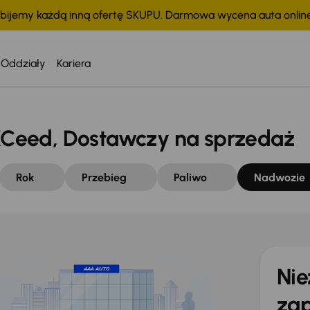
bijemy każdą inną ofertę SKUPU. Darmowa wycena auta onli
Oddziały
Kariera
Ceed, Dostawczy na sprzedaż
Rok
Przebieg
Paliwo
Nadwozie
Nie
zap