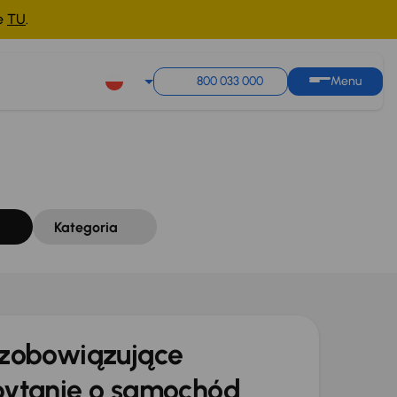
ne
TU
.
Sortuj według
Zapisz wyszukiwanie
800 033 000
Menu
Kategoria
zobowiązujące
ytanie o samochód