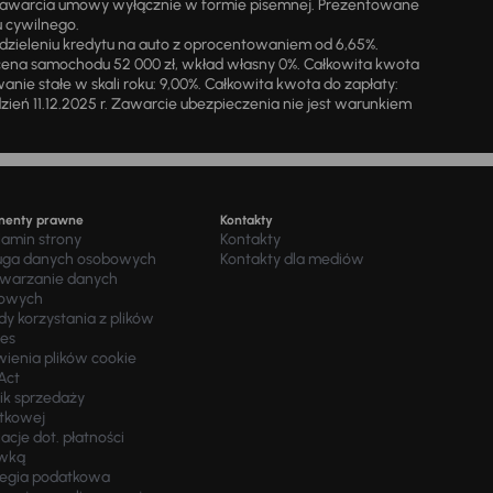
zawarcia umowy wyłącznie w formie pisemnej. Prezentowane
u cywilnego.
zieleniu kredytu na auto z oprocentowaniem od 6,65%.
cena samochodu 52 000 zł, wkład własny 0%. Całkowita kwota
ie stałe w skali roku: 9,00%. Całkowita kwota do zapłaty:
a dzień 11.12.2025 r. Zawarcie ubezpieczenia nie jest warunkiem
menty prawne
Kontakty
lamin strony
Kontakty
uga danych osobowych
Kontakty dla mediów
twarzanie danych
owych
y korzystania z plików
ies
wienia plików cookie
Act
ik sprzedaży
tkowej
acje dot. płatności
wką
tegia podatkowa