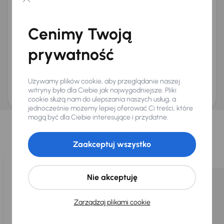
Chcę otrzymywać informacje o ofertach rabatowych
Na e-mail
(opcjonalnie)
Cenimy Twoją
Na numer telefonu
(opcjonalnie)
prywatność
Wyślij zapytanie
Zwracamy uwagę, że umówienie spotkania nie jest równoznaczne z rezerwacją
ani zagwarantowaną dostępnością pojazdu. AURES Holdings a.s., z siedzibą
Używamy plików cookie, aby przeglądanie naszej
Dopraváků 874/15, Čimice, 184 00 Praga 8, będzie przechowywać i przetwarzać
Twoje dane osobowe zgodnie z zasadami ochrony i przetwarzania
danych
witryny było dla Ciebie jak najwygodniejsze. Pliki
osobowych
.
cookie służą nam do ulepszania naszych usług, a
jednocześnie możemy lepiej oferować Ci treści, które
Wybraliśmy dla Ciebie
mogą być dla Ciebie interesujące i przydatne.
Wybieramy dla Ciebie
najlepsze pojazdy
z naszej oferty. Kupimy
dla Ciebie
do 400 pojazdów
każdego dnia.
Zaakceptuj wszystko
Nie akceptuję
Zarządzaj plikami cookie