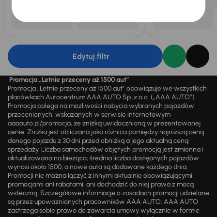
Edytuj filtr
Promocja „Letnie przeceny aż 1500 aut”
Promocja „Letnie przeceny aż 1500 aut” obowiązuje we wszystkich
placówkach Autocentrum AAA AUTO Sp. z o.o. („AAA AUTO”).
Promocja polega na możliwości nabycia wybranych pojazdów
przecenionych, wskazanych w serwisie internetowym
aaaauto.pl/promocja, ze zniżką uwidocznioną w prezentowanej
cenie. Zniżka jest obliczana jako różnica pomiędzy najniższą ceną
danego pojazdu z 30 dni przed obniżką a jego aktualną ceną
sprzedaży. Liczba samochodów objętych promocją jest zmienna i
aktualizowana na bieżąco; średnia liczba dostępnych pojazdów
wynosi około 1500, a nowe auta są dodawane każdego dnia.
Promocji nie można łączyć z innymi aktualnie obowiązującymi
promocjami ani rabatami, ani dochodzić do niej prawa z mocą
wsteczną. Szczegółowe informacje o zasadach promocji udzielane
są przez upoważnionych pracowników AAA AUTO. AAA AUTO
zastrzega sobie prawo do zawarcia umowy wyłącznie w formie