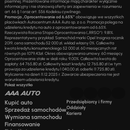
pisemnej. Prezentowane informacje mają charakter wyłącznie
informacyjny i nie stanowią oferty ani zapewnienia w rozumieniu
art. 66 § 1 oraz art. 556 Kodeksu cywilnego.
Promocja „Oprocentowanie od 6,65%”
obowiązuje we wszystkich
placówkach Autocentrum AAA Auto sp. z o.o. Promocja polega na
udzieleniu kredytu na auto z oprocentowaniem od 6,65%.
Rzeczywista Roczna Stopa Oprocentowania („RRSO“): 9,81%.
Reprezentatywny przykład: Samochód marki Opel Insignia rocznik
2019, cena samochodu 52 000 zł, wkład własny 0%. Całkowita
kwota kredytu konsumenckiego 52 000 zł, 60 miesięcznych rat
równych po 1079,43zł. Okres obowiązywania umowy: 60 miesięcy.
Oprocentowanie stałe w skali roku: 9,00%. Całkowita kwota do
zapłaty: 64 765,80 zł. Całkowity koszt kredytu: 12 765,80 zł (w tym
prowizja za udzielenie kredytu 1 040,00 zł, odsetki 11 725,80 zł).
Wyliczenie na dzień 11.12.2025 r. Zawarcie ubezpieczenia nie jest
warunkiem udzielenia kredytu.
Pokaż wszystko
Kupić auto
Przedsiębiorcy i firmy
Oddziały
Sprzedaż samochodów
Kariera
Wymiana samochodu
Finansowanie