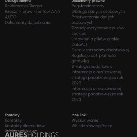
Obsługa klienta
Dokumenty prawne
Reklamacje/Skarga
Regulamin strony
Rzecznik praw klientów AAA
Obsługa danych osobowych
AUTO
Przetwarzanie danych
Dokumenty do pobrania
osobowych
Zasady korzystania z plików
cookies
Ustawienia plików cookie
DataAct
Cennik sprzedaży dodatkowej
Regulacje dot. płatności
gotówką
Strategia podatkowa
Informacja o realizowanej
strategii podatkowej za rok
2022
Informacja o realizowanej
strategii podatkowej za rok
2023
Kontakty
Inne linki
Kontakty
Wyszukiwanie
Kontakty dla mediów
Whistleblowing Policy
Jesteśmy częścią grupy