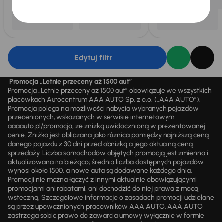
Edytuj filtr
Promocja „Letnie przeceny aż 1500 aut”
Promocja „Letnie przeceny aż 1500 aut” obowiązuje we wszystkich
placówkach Autocentrum AAA AUTO Sp. z o.o. („AAA AUTO”).
Promocja polega na możliwości nabycia wybranych pojazdów
przecenionych, wskazanych w serwisie internetowym
aaaauto.pl/promocja, ze zniżką uwidocznioną w prezentowanej
cenie. Zniżka jest obliczana jako różnica pomiędzy najniższą ceną
danego pojazdu z 30 dni przed obniżką a jego aktualną ceną
sprzedaży. Liczba samochodów objętych promocją jest zmienna i
aktualizowana na bieżąco; średnia liczba dostępnych pojazdów
wynosi około 1500, a nowe auta są dodawane każdego dnia.
Promocji nie można łączyć z innymi aktualnie obowiązującymi
promocjami ani rabatami, ani dochodzić do niej prawa z mocą
wsteczną. Szczegółowe informacje o zasadach promocji udzielane
są przez upoważnionych pracowników AAA AUTO. AAA AUTO
zastrzega sobie prawo do zawarcia umowy wyłącznie w formie