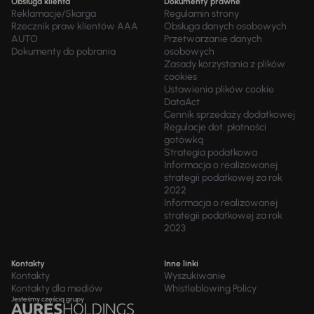
Obsługa klienta
Dokumenty prawne
Reklamacje/Skarga
Regulamin strony
Rzecznik praw klientów AAA
Obsługa danych osobowych
AUTO
Przetwarzanie danych
Dokumenty do pobrania
osobowych
Zasady korzystania z plików
cookies
Ustawienia plików cookie
DataAct
Cennik sprzedaży dodatkowej
Regulacje dot. płatności
gotówką
Strategia podatkowa
Informacja o realizowanej
strategii podatkowej za rok
2022
Informacja o realizowanej
strategii podatkowej za rok
2023
Kontakty
Inne linki
Kontakty
Wyszukiwanie
Kontakty dla mediów
Whistleblowing Policy
Jesteśmy częścią grupy