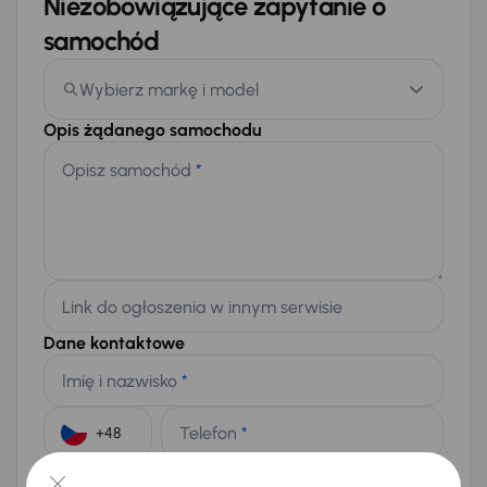
Niezobowiązujące zapytanie o
samochód
Wybierz markę i model
Opis żądanego samochodu
Opisz samochód
*
Link do ogłoszenia w innym serwisie
Dane kontaktowe
Imię i nazwisko
*
Telefon
*
+48
E-mail
*