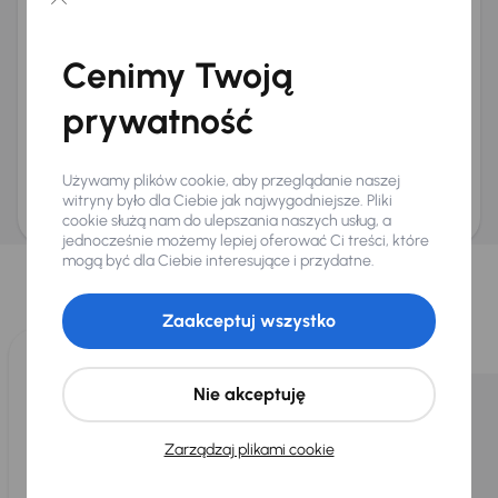
Chcę otrzymywać informacje o ofertach rabatowych
Na e-mail
(opcjonalnie)
Cenimy Twoją
Na numer telefonu
(opcjonalnie)
prywatność
Wyślij zapytanie
Zwracamy uwagę, że umówienie spotkania nie jest równoznaczne z rezerwacją
ani zagwarantowaną dostępnością pojazdu. AURES Holdings a.s., z siedzibą
Używamy plików cookie, aby przeglądanie naszej
Dopraváků 874/15, Čimice, 184 00 Praga 8, będzie przechowywać i przetwarzać
Twoje dane osobowe zgodnie z zasadami ochrony i przetwarzania
danych
witryny było dla Ciebie jak najwygodniejsze. Pliki
osobowych
.
cookie służą nam do ulepszania naszych usług, a
jednocześnie możemy lepiej oferować Ci treści, które
Wybraliśmy dla Ciebie
mogą być dla Ciebie interesujące i przydatne.
Wybieramy dla Ciebie
najlepsze pojazdy
z naszej oferty. Kupimy
dla Ciebie
do 400 pojazdów
każdego dnia.
Zaakceptuj wszystko
Nie akceptuję
Zarządzaj plikami cookie