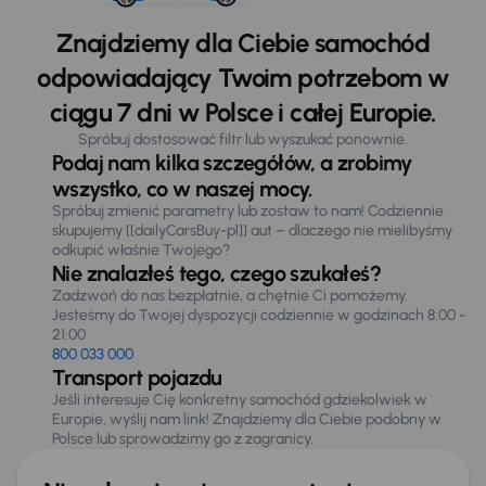
Znajdziemy dla Ciebie samochód
odpowiadający Twoim potrzebom w
ciągu 7 dni w Polsce i całej Europie.
Spróbuj dostosować filtr lub wyszukać ponownie.
Podaj nam kilka szczegółów, a zrobimy
wszystko, co w naszej mocy.
Spróbuj zmienić parametry lub zostaw to nam! Codziennie
skupujemy [[dailyCarsBuy-pl]] aut – dlaczego nie mielibyśmy
odkupić właśnie Twojego?
Nie znalazłeś tego, czego szukałeś?
Zadzwoń do nas bezpłatnie, a chętnie Ci pomożemy.
Jesteśmy do Twojej dyspozycji codziennie w godzinach 8:00 -
21:00
800 033 000
Transport pojazdu
Jeśli interesuje Cię konkretny samochód gdziekolwiek w
Europie, wyślij nam link! Znajdziemy dla Ciebie podobny w
Polsce lub sprowadzimy go z zagranicy.