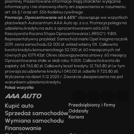
pisemnej. Prezentowane informacje mają charakter wyłącznie
informacyjny i nie stanowią oferty ani zapewnienia w rozumieniu
art. 66 § 1 oraz art. 556 Kodeksu cywilnego.
Promocja „Oprocentowanie od 6,65%”
obowiązuje we wszystkich
placówkach Autocentrum AAA Auto sp. z o.o. Promocja polega na
udzieleniu kredytu na auto z oprocentowaniem od 6,65%.
Rzeczywista Roczna Stopa Oprocentowania („RRSO“): 9,81%.
Reprezentatywny przykład: Samochód marki Opel Insignia rocznik
2019, cena samochodu 52 000 zł, wkład własny 0%. Całkowita
kwota kredytu konsumenckiego 52 000 zł, 60 miesięcznych rat
równych po 1079,43zł. Okres obowiązywania umowy: 60 miesięcy.
Oprocentowanie stałe w skali roku: 9,00%. Całkowita kwota do
zapłaty: 64 765,80 zł. Całkowity koszt kredytu: 12 765,80 zł (w tym
prowizja za udzielenie kredytu 1 040,00 zł, odsetki 11 725,80 zł).
Wyliczenie na dzień 11.12.2025 r. Zawarcie ubezpieczenia nie jest
warunkiem udzielenia kredytu.
Pokaż wszystko
Kupić auto
Przedsiębiorcy i firmy
Oddziały
Sprzedaż samochodów
Kariera
Wymiana samochodu
Finansowanie