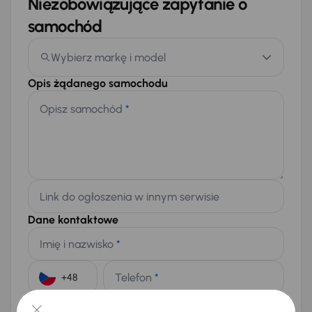
Niezobowiązujące zapytanie o
samochód
Wybierz markę i model
Opis żądanego samochodu
Opisz samochód
*
Link do ogłoszenia w innym serwisie
Dane kontaktowe
Imię i nazwisko
*
Telefon
*
+48
E-mail
*