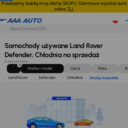
Land Rover
Defender
Chłodnia
Anuluj wszystko
Przebijemy każdą inną ofertę SKUPU. Darmowa wycena auta
online
TU
.
Samochody używane Land Rover
Defender, Chłodnia na sprzedaż
0 samochodów
3
Marka i model
Cena
Rata
R
Land Rover
Defender
Chłodnia
Anuluj wszystko