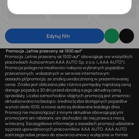
Edytuj filtr
Promocja „Letnie przeceny aż 1500 aut”
Promocja „Letnie przeceny aż 1500 aut” obowiązuje we wszystkich
placówkach Autocentrum AAA AUTO Sp. z o.o. („AAA AUTO”).
Promocja polega na możliwości nabycia wybranych pojazdów
przecenionych, wskazanych w serwisie internetowym
aaaauto.pl/promocja, ze zniżką uwidocznioną w prezentowanej
cenie. Zniżka jest obliczana jako różnica pomiędzy najniższą ceną
danego pojazdu z 30 dni przed obniżką a jego aktualną ceną
sprzedaży. Liczba samochodów objętych promocją jest zmienna i
aktualizowana na bieżąco; średnia liczba dostępnych pojazdów
wynosi około 1500, a nowe auta są dodawane każdego dnia.
Promocji nie można łączyć z innymi aktualnie obowiązującymi
promocjami ani rabatami, ani dochodzić do niej prawa z mocą
wsteczną. Szczegółowe informacje o zasadach promocji udzielane
są przez upoważnionych pracowników AAA AUTO. AAA AUTO
zastrzega sobie prawo do zawarcia umowy wyłącznie w formie