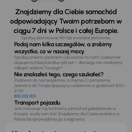
Znajdziemy dla Ciebie samochód
odpowiadający Twoim potrzebom w
ciągu 7 dni w Polsce i całej Europie.
Spróbuj dostosować filtr lub wyszukać ponownie.
Podaj nam kilka szczegółów, a zrobimy
wszystko, co w naszej mocy.
Spróbuj zmienić parametry lub zostaw to nam! Codziennie
skupujemy [[dailyCarsBuy-pl]] aut – dlaczego nie mielibyśmy
odkupić właśnie Twojego?
Nie znalazłeś tego, czego szukałeś?
Zadzwoń do nas bezpłatnie, a chętnie Ci pomożemy.
Jesteśmy do Twojej dyspozycji codziennie w godzinach 8:00 -
21:00
800 033 000
Transport pojazdu
Jeśli interesuje Cię konkretny samochód gdziekolwiek w
Europie, wyślij nam link! Znajdziemy dla Ciebie podobny w
Polsce lub sprowadzimy go z zagranicy.