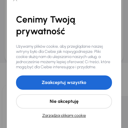
Chcę otrzymywać informacje o ofertach rabatowych
Na e-mail
(opcjonalnie)
Cenimy Twoją
Na numer telefonu
(opcjonalnie)
prywatność
Wyślij zapytanie
Zwracamy uwagę, że umówienie spotkania nie jest równoznaczne z rezerwacją
ani zagwarantowaną dostępnością pojazdu. AURES Holdings a.s., z siedzibą
Używamy plików cookie, aby przeglądanie naszej
Dopraváků 874/15, Čimice, 184 00 Praga 8, będzie przechowywać i przetwarzać
Twoje dane osobowe zgodnie z zasadami ochrony i przetwarzania
danych
witryny było dla Ciebie jak najwygodniejsze. Pliki
osobowych
.
cookie służą nam do ulepszania naszych usług, a
jednocześnie możemy lepiej oferować Ci treści, które
Wybraliśmy dla Ciebie
mogą być dla Ciebie interesujące i przydatne.
Wybieramy dla Ciebie
najlepsze pojazdy
z naszej oferty. Kupimy
dla Ciebie
do 400 pojazdów
każdego dnia.
Zaakceptuj wszystko
Nie akceptuję
Zarządzaj plikami cookie