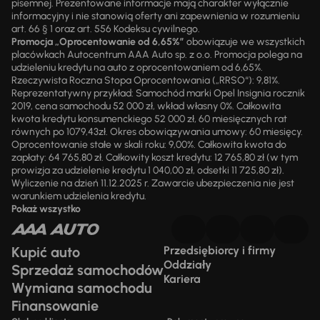
pisemnej. Prezentowane informacje mają charakter wyłącznie
informacyjny i nie stanowią oferty ani zapewnienia w rozumieniu
art. 66 § 1 oraz art. 556 Kodeksu cywilnego.
Promocja „Oprocentowanie od 6,65%”
obowiązuje we wszystkich
placówkach Autocentrum AAA Auto sp. z o.o. Promocja polega na
udzieleniu kredytu na auto z oprocentowaniem od 6,65%.
Rzeczywista Roczna Stopa Oprocentowania („RRSO“): 9,81%.
Reprezentatywny przykład: Samochód marki Opel Insignia rocznik
2019, cena samochodu 52 000 zł, wkład własny 0%. Całkowita
kwota kredytu konsumenckiego 52 000 zł, 60 miesięcznych rat
równych po 1079,43zł. Okres obowiązywania umowy: 60 miesięcy.
Oprocentowanie stałe w skali roku: 9,00%. Całkowita kwota do
zapłaty: 64 765,80 zł. Całkowity koszt kredytu: 12 765,80 zł (w tym
prowizja za udzielenie kredytu 1 040,00 zł, odsetki 11 725,80 zł).
Wyliczenie na dzień 11.12.2025 r. Zawarcie ubezpieczenia nie jest
warunkiem udzielenia kredytu.
Pokaż wszystko
Kupić auto
Przedsiębiorcy i firmy
Oddziały
Sprzedaż samochodów
Kariera
Wymiana samochodu
Finansowanie