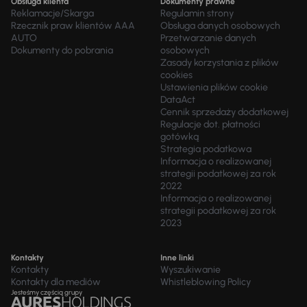
Obsługa klienta
Dokumenty prawne
Reklamacje/Skarga
Regulamin strony
Rzecznik praw klientów AAA
Obsługa danych osobowych
AUTO
Przetwarzanie danych
Dokumenty do pobrania
osobowych
Zasady korzystania z plików
cookies
Ustawienia plików cookie
DataAct
Cennik sprzedaży dodatkowej
Regulacje dot. płatności
gotówką
Strategia podatkowa
Informacja o realizowanej
strategii podatkowej za rok
2022
Informacja o realizowanej
strategii podatkowej za rok
2023
Kontakty
Inne linki
Kontakty
Wyszukiwanie
Kontakty dla mediów
Whistleblowing Policy
Jesteśmy częścią grupy