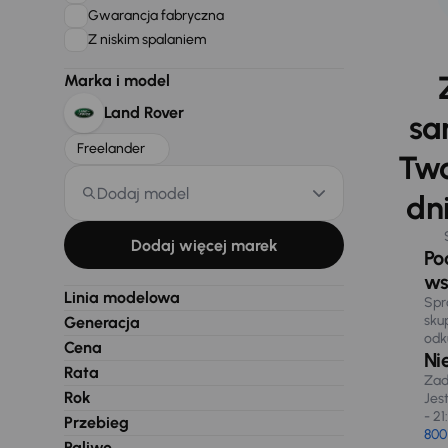
Gwarancja fabryczna
Z niskim spalaniem
Marka i model
Land Rover
sa
Freelander
Two
Dodaj model
dni
Dodaj więcej marek
Po
ws
Linia modelowa
Spr
sku
Generacja
odk
Cena
Ni
Rata
Zad
Rok
Jes
- 21
Przebieg
800
Paliwo