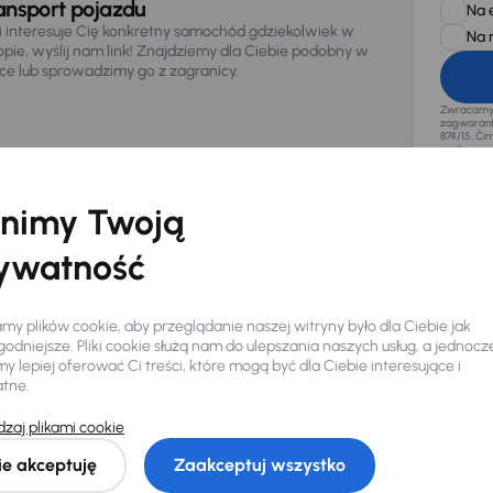
ansport pojazdu
Na 
li interesuje Cię konkretny samochód gdziekolwiek w
Na 
opie, wyślij nam link! Znajdziemy dla Ciebie podobny w
sce lub sprowadzimy go z zagranicy.
Zwracamy u
zagwaranto
874/15, Či
osobowe z
nimy Twoją
ywatność
y plików cookie, aby przeglądanie naszej witryny było dla Ciebie jak
odniejsze. Pliki cookie służą nam do ulepszania naszych usług, a jednocz
 lepiej oferować Ci treści, które mogą być dla Ciebie interesujące i
atne.
zaj plikami cookie
Ciebie
ie akceptuję
Zaakceptuj wszystko