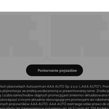
my dla Ciebie
do 400 pojazdów
każdego dnia.
Porównanie pojazdów
stkich placówkach Autocentrum AAA AUTO Sp. z o.o. („AAA AUTO”). Pr
pl/promocja, ze zniżką uwidocznioną w prezentowanej cenie. Zniżka je
ży. Liczba samochodów objętych promocją jest zmienna i aktualizowana 
ożna łączyć z innymi aktualnie obowiązującymi promocjami ani rabatam
żnionych pracowników AAA AUTO. AAA AUTO zastrzega sobie prawo do 
ią oferty ani zapewnienia w rozumieniu art. 66 § 1 oraz art. 556 Kodeks