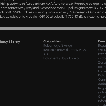
ich placówkach Autocentrum AAA Auto sp. z o.o. Promocja polega na ud
eprezentatywny przykład: Samochód marki Opel Insignia rocznik 2019, 
ch po 1079,43zł. Okres obowiązywania umowy: 60 miesięcy. Oprocentowan
zja za udzielenie kredytu 1 040,00 zł, odsetki 11 725,80 zł). Wyliczenie n
orcy i firmy
Obsługa klienta
Doku
Reklamacje/Skarga
Regu
Rzecznik praw klientów AAA
Obsł
AUTO
Prze
Dokumenty do pobrania
osob
Zasad
cook
Usta
Data
Cenn
doda
Regul
gotó
Stra
Infor
strat