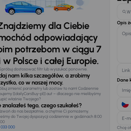
W
Opis 
Znajdziemy dla Ciebie
Opi
mochód odpowiadający
im potrzebom w ciągu 7
 w Polsce i całej Europie.
Spróbuj dostosować filtr lub wyszukać ponownie.
Link
daj nam kilka szczegółów, a zrobimy
Dane 
zystko, co w naszej mocy.
óbuj zmienić parametry lub zostaw to nam! Codziennie
Imię
pujemy [[dailyCarsBuy-pl]] aut – dlaczego nie mielibyśmy
upić właśnie Twojego?
e znalazłeś tego, czego szukałeś?
zwoń do nas bezpłatnie, a chętnie Ci pomożemy.
teśmy do Twojej dyspozycji codziennie w godzinach 8:00
E-m
:00
 033 000
Chcę o