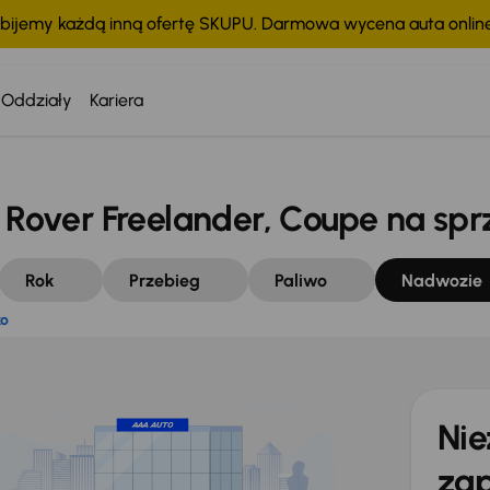
bijemy każdą inną ofertę SKUPU. Darmowa wycena auta onli
stko
Oddziały
Kariera
over Freelander, Coupe na spr
Rok
Przebieg
Paliwo
Nadwozie
ko
Nie
zap