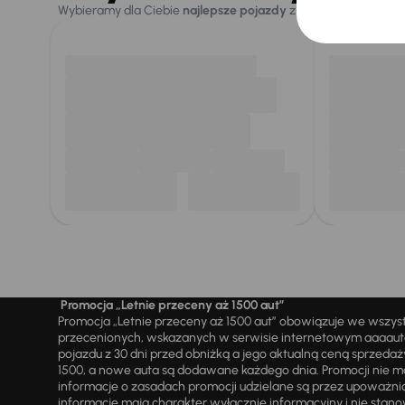
Wybieramy dla Ciebie
najlepsze pojazdy
z naszej oferty. Kupi
Promocja „Letnie przeceny aż 1500 aut”
Promocja „Letnie przeceny aż 1500 aut” obowiązuje we wszy
przecenionych, wskazanych w serwisie internetowym aaaauto.
pojazdu z 30 dni przed obniżką a jego aktualną ceną sprzeda
1500, a nowe auta są dodawane każdego dnia. Promocji nie m
informacje o zasadach promocji udzielane są przez upowa
informacje mają charakter wyłącznie informacyjny i nie stanow