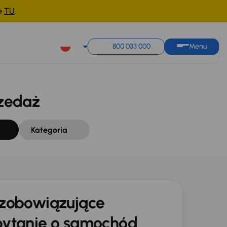
ne
TU
.
Sortuj według
Zapisz wyszukiwanie
800 033 000
Menu
zedaż
Kategoria
zobowiązujące
ytanie o samochód