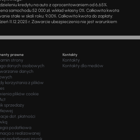
zieleniu kredytu na auto z oprocentowaniem od 6,65%.
cena samochodu 52 000 zł, wkład własny 0%. Całkowita kwota
ie stałe w skali roku: 9,00%. Całkowita kwota do zapłaty:
a dzień 11.12.2025 r. Zawarcie ubezpieczenia nie jest warunkiem
menty prawne
Kontakty
lamin strony
Kontakty
uga danych osobowych
Kontakty dla mediów
twarzanie danych
owych
y korzystania z plików
ies
wienia plików cookie
Act
ik sprzedaży
tkowej
acje dot. płatności
wką
tegia podatkowa
macja o realizowanej
egii podatkowej za rok