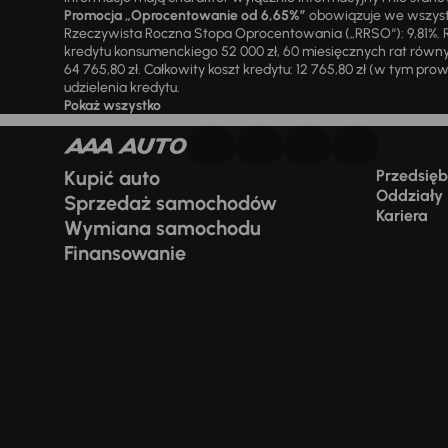
Promocja „Oprocentowanie od 6,65%”
obowiązuje we wszystk
Rzeczywista Roczna Stopa Oprocentowania („RRSO“): 9,81%. R
kredytu konsumenckiego 52 000 zł, 60 miesięcznych rat równy
64 765,80 zł. Całkowity koszt kredytu: 12 765,80 zł (w tym prowi
udzielenia kredytu.
Pokaż wszystko
Kupić auto
Przedsiębi
Oddziały
Sprzedaż samochodów
Kariera
Wymiana samochodu
Finansowanie