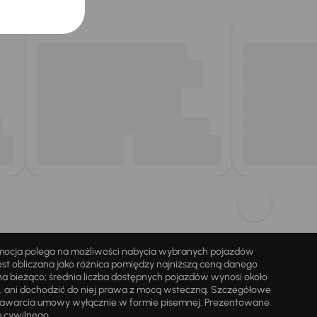
omocja polega na możliwości nabycia wybranych pojazdów
st obliczana jako różnica pomiędzy najniższą ceną danego
na bieżąco; średnia liczba dostępnych pojazdów wynosi około
i, ani dochodzić do niej prawa z mocą wsteczną. Szczegółowe
zawarcia umowy wyłącznie w formie pisemnej. Prezentowane
u cywilnego.