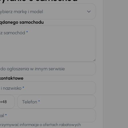
ybierz markę i model
żądanego samochodu
sz samochód
*
 do ogłoszenia w innym serwisie
kontaktowe
 i nazwisko
*
Telefon
*
+48
ail
*
trzymywać informacje o ofertach rabatowych