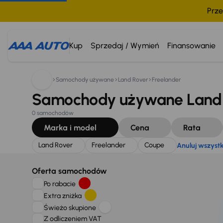
Prze
Szukam:
Land Rover
Freelander
Coupe
Anuluj wszy
Kup
Sprzedaj / Wymień
Finansowanie
Samochody używane
Land Rover
Freelander
Samochody używane Land R
0 samochodów
Marka i model
Cena
Rata
Land Rover
Freelander
Coupe
Anuluj wszyst
Oferta samochodów
Po rabacie
Extra zniżka
Świeżo skupione
Z odliczeniem VAT