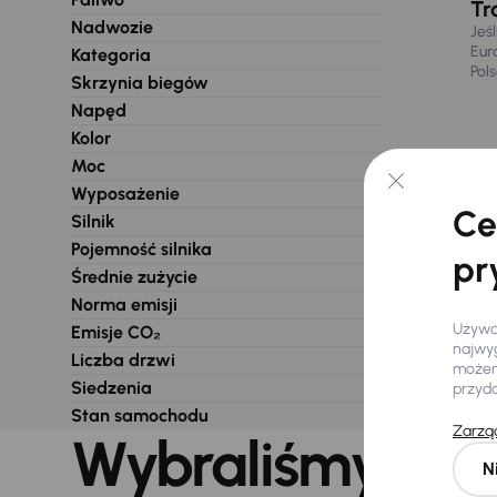
Tr
Nadwozie
Jeś
Eur
Kategoria
Pol
Skrzynia biegów
Napęd
Kolor
Moc
Wyposażenie
Ce
Silnik
Pojemność silnika
pr
Średnie zużycie
Norma emisji
Używam
Emisje CO₂
najwyg
Liczba drzwi
możemy
Siedzenia
przyd
Stan samochodu
Zarząd
Wybraliśmy dla 
N