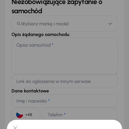
Niezobowiązujące zapytanie o
samochód
Wybierz markę i model
Opis żądanego samochodu
Opisz samochód
*
Link do ogłoszenia w innym serwisie
Dane kontaktowe
Imię i nazwisko
*
Telefon
*
+48
E-mail
*