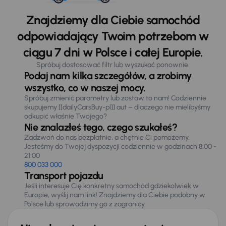
Znajdziemy dla Ciebie samochód
odpowiadający Twoim potrzebom w
ciągu 7 dni w Polsce i całej Europie.
Spróbuj dostosować filtr lub wyszukać ponownie.
Podaj nam kilka szczegółów, a zrobimy
wszystko, co w naszej mocy.
Spróbuj zmienić parametry lub zostaw to nam! Codziennie
skupujemy [[dailyCarsBuy-pl]] aut – dlaczego nie mielibyśmy
odkupić właśnie Twojego?
Nie znalazłeś tego, czego szukałeś?
Zadzwoń do nas bezpłatnie, a chętnie Ci pomożemy.
Jesteśmy do Twojej dyspozycji codziennie w godzinach 8:00 -
21:00
800 033 000
Transport pojazdu
Jeśli interesuje Cię konkretny samochód gdziekolwiek w
Europie, wyślij nam link! Znajdziemy dla Ciebie podobny w
Polsce lub sprowadzimy go z zagranicy.