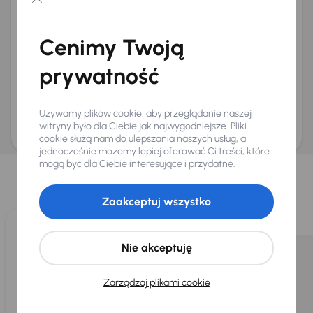
Chcę otrzymywać informacje o ofertach rabatowych
Na e-mail
(opcjonalnie)
Cenimy Twoją
Na numer telefonu
(opcjonalnie)
prywatność
Wyślij zapytanie
Zwracamy uwagę, że umówienie spotkania nie jest równoznaczne z rezerwacją
ani zagwarantowaną dostępnością pojazdu. AURES Holdings a.s., z siedzibą
Używamy plików cookie, aby przeglądanie naszej
Dopraváků 874/15, Čimice, 184 00 Praga 8, będzie przechowywać i przetwarzać
Twoje dane osobowe zgodnie z zasadami ochrony i przetwarzania
danych
witryny było dla Ciebie jak najwygodniejsze. Pliki
osobowych
.
cookie służą nam do ulepszania naszych usług, a
jednocześnie możemy lepiej oferować Ci treści, które
Wybraliśmy dla Ciebie
mogą być dla Ciebie interesujące i przydatne.
Wybieramy dla Ciebie
najlepsze pojazdy
z naszej oferty. Kupimy
dla Ciebie
do 400 pojazdów
każdego dnia.
Zaakceptuj wszystko
Nie akceptuję
Zarządzaj plikami cookie