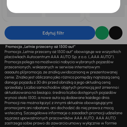
Edytuj filtr
Promocja „Letnie przeceny aż 1500 aut”
Promocja „Letnie przeceny aż 1500 aut” obowiązuje we wszystkich
placówkach Autocentrum AAA AUTO Sp. z o.o. („AAA AUTO”).
Promocja polega na możliwości nabycia wybranych pojazdów
przecenionych, wskazanych w serwisie internetowym
aaaauto.pl/promocja, ze zniżką uwidocznioną w prezentowanej
cenie. Zniżka jest obliczana jako różnica pomiędzy najniższą ceną
danego pojazdu z 30 dni przed obniżką a jego aktualną ceną
sprzedaży. Liczba samochodów objętych promocją jest zmienna i
aktualizowana na bieżąco; średnia liczba dostępnych pojazdów
wynosi około 1500, a nowe auta są dodawane każdego dnia.
Promocji nie można łączyć z innymi aktualnie obowiązującymi
promocjami ani rabatami, ani dochodzić do niej prawa z mocą
wsteczną. Szczegółowe informacje o zasadach promocji udzielane
są przez upoważnionych pracowników AAA AUTO. AAA AUTO
zastrzega sobie prawo do zawarcia umowy wyłącznie w formie