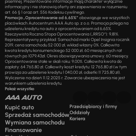
pisemnej. Prezentowane informacje mają charakter wyłącznie
informacyjny i nie stanowią oferty ani zapewnienia w rozumieniu
art. 66 § 1 oraz art. 556 Kodeksu cywilnego.
Promocja „Oprocentowanie od 6,65%”
obowiązuje we wszystkich
placówkach Autocentrum AAA Auto sp. z o.o. Promocja polega na
udzieleniu kredytu na auto z oprocentowaniem od 6,65%.
Rzeczywista Roczna Stopa Oprocentowania („RRSO“): 9,81%.
Reprezentatywny przykład: Samochód marki Opel Insignia rocznik
2019, cena samochodu 52 000 zł, wkład własny 0%. Całkowita
kwota kredytu konsumenckiego 52 000 zł, 60 miesięcznych rat
równych po 1079,43zł. Okres obowiązywania umowy: 60 miesięcy.
Oprocentowanie stałe w skali roku: 9,00%. Całkowita kwota do
zapłaty: 64 765,80 zł. Całkowity koszt kredytu: 12 765,80 zł (w tym
prowizja za udzielenie kredytu 1 040,00 zł, odsetki 11 725,80 zł).
Wyliczenie na dzień 11.12.2025 r. Zawarcie ubezpieczenia nie jest
warunkiem udzielenia kredytu.
Pokaż wszystko
Kupić auto
Przedsiębiorcy i firmy
Oddziały
Sprzedaż samochodów
Kariera
Wymiana samochodu
Finansowanie