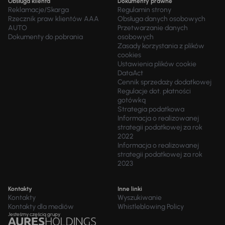
Obsługa klienta
Dokumenty prawne
Reklamacje/Skarga
Regulamin strony
Rzecznik praw klientów AAA
Obsługa danych osobowych
AUTO
Przetwarzanie danych
Dokumenty do pobrania
osobowych
Zasady korzystania z plików
cookies
Ustawienia plików cookie
DataAct
Cennik sprzedaży dodatkowej
Regulacje dot. płatności
gotówką
Strategia podatkowa
Informacja o realizowanej
strategii podatkowej za rok
2022
Informacja o realizowanej
strategii podatkowej za rok
2023
Kontakty
Inne linki
Kontakty
Wyszukiwanie
Kontakty dla mediów
Whistleblowing Policy
Jesteśmy częścią grupy